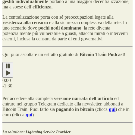
gestiti individualmente
portano a una maggior decentralizzazione,
ma a spese dell’
efficienza
.
La centralizzazione porta con sé preoccupazioni legate alla
resistenza alla censura
e alla sicurezza complessiva della rete. In
uno scenario dove
pochi nodi dominano
, la rete diventa
potenzialmente più vulnerabile a guasti, attacchi mirati o interventi
esterni, inclusa la censura da parte di enti governativi.
Qui puoi ascoltare un estratto gratuito di
Bitcoin Train Podcast
!
0:00
-1:30
Per accedere alla completa
versione narrata dell’articolo
ed
entrare nel gruppo Telegram dedicato alla newsletter, abbonati a
Bitcoin Train. Puoi farlo sia
pagando in bitcoin
(clicca
qui
) che in
euro
(
clicca
qui
).
La soluzione: Lightning Service Provider