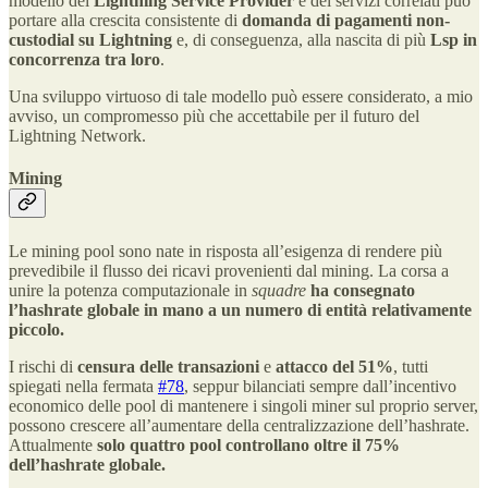
modello dei
Lightning Service Provider
e dei servizi correlati può
portare alla crescita consistente di
domanda di pagamenti non-
custodial su Lightning
e, di conseguenza, alla nascita di più
Lsp in
concorrenza tra loro
.
Una sviluppo virtuoso di tale modello può essere considerato, a mio
avviso, un compromesso più che accettabile per il futuro del
Lightning Network.
Mining
Le mining pool sono nate in risposta all’esigenza di rendere più
prevedibile il flusso dei ricavi provenienti dal mining. La corsa a
unire la potenza computazionale in
squadre
ha consegnato
l’hashrate globale in mano a un numero di entità relativamente
piccolo.
I rischi di
censura delle transazioni
e
attacco del 51%
, tutti
spiegati nella fermata
#78
, seppur bilanciati sempre dall’incentivo
economico delle pool di mantenere i singoli miner sul proprio server,
possono crescere all’aumentare della centralizzazione dell’hashrate.
Attualmente
solo quattro pool controllano oltre il 75%
dell’hashrate globale.