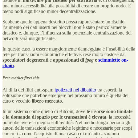
traduce in
hardware più costoso per scaricarla
e, di conseguenza,
una minor accessibilità alla possibilità di creare un proprio nodo. E
meno nodi significano minor decentralizzazione.
Sebbene quello appena descritto possa rappresentare un rischio,
l’aumento dei dati inserti nei blocchi non è stato particolarmente
drastico e, dunque, l’influenza sulla potenziale centralizzazione del
network sarà insignificante.
In questo caso, a essere maggiormente danneggiata è l’usabilità della
rete per transazioni economiche effettive, rese molto costose da
speculatori degenerati
e
appassionati di
jpeg
e
scimmiette on-
chain
.
Free market fixes this
Al di là dei filtri anti-spam
ipotizzati nel dibattito
tra esperti, la
soluzione che potrebbe emergere nel prossimo futuro è quella del
caro e vecchio
libero mercato.
In un sistema come quello di Bitcoin, dove
le risorse sono limitate
e
la domanda di spazio per le transazioni è elevata
, la necessità
potrebbe avere la meglio sull’avidità. Nel medio-lungo periodo gli
autori delle transazioni economiche legittime e necessarie per scopi
concreti - come l’acquisto di una casa o di un’auto - saranno