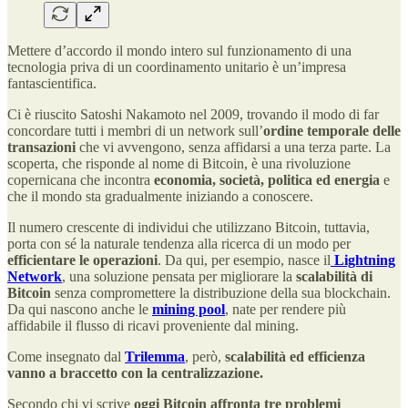
Mettere d’accordo il mondo intero sul funzionamento di una
tecnologia priva di un coordinamento unitario è un’impresa
fantascientifica.
Ci è riuscito Satoshi Nakamoto nel 2009, trovando il modo di far
concordare tutti i membri di un network sull’
ordine temporale delle
transazioni
che vi avvengono, senza affidarsi a una terza parte. La
scoperta, che risponde al nome di Bitcoin, è una rivoluzione
copernicana che incontra
economia, società, politica ed energia
e
che il mondo sta gradualmente iniziando a conoscere.
Il numero crescente di individui che utilizzano Bitcoin, tuttavia,
porta con sé la naturale tendenza alla ricerca di un modo per
efficientare le operazioni
. Da qui, per esempio, nasce il
Lightning
Network
, una soluzione pensata per migliorare la
scalabilità di
Bitcoin
senza compromettere la distribuzione della sua blockchain.
Da qui nascono anche le
mining pool
, nate per rendere più
affidabile il flusso di ricavi proveniente dal mining.
Come insegnato dal
Trilemma
, però,
scalabilità ed efficienza
vanno a braccetto con la centralizzazione.
Secondo chi vi scrive
oggi Bitcoin affronta tre problemi