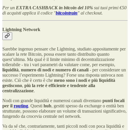
Per un
EXTRA CASHBACK in bitcoin del 10%
sui tuoi primi €50
di acquisti applica il codice "
bitcointrain
" al checkout.
Lightning Network
Sarebbe ingenuo pensare che Lightning, studiato appositamente per
scalare la rete Bitcoin, possa essere tanto distribuito quanto
quest’ultima. Ma qual è il limite minimo di decentralizzazione
tollerabile - tra i vari parametri da valutare come, per esempio,
liquidità
,
numero di nodi e numero di canali
- per considerare un
successo l’esperimento Lightning? Forse una risposta univoca non
esiste. Ciò che è certo è che
meno sono i nodi e più liquidità
gestiscono
,
più la rete è efficiente e tendente alla
centralizzazione
.
Nodi con grande liquidità e numerosi canali diventano
punti focali
per il
routing
. Questi
hub
, gestiti spesso da exchange o entità ben
strutturate, possono elaborare un volume di transazioni significativo,
fungendo da crocevia centrale nel network.
Va da sé che, contrariamente, tanti piccoli nodi con poca liquidità e