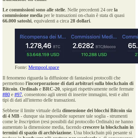
Le commissioni sono alle stelle
. Nelle precedenti 24 ore
la
commissione media
per le transazioni on-chain è stata di quasi
66.000 satoshi
, equivalenti a circa
28 dollari
.
Fonte:
Mempool.space
Il fenomeno riguarda la diffusione di fantasiosi protocolli che
permettono
l'incorporazione di dati arbitrari sulla blockchain di
Bitcoin
.
Ordinals
e
BRC-20
, spiegati rispettivamente nelle fermate
#80
e
#97
, consentono agli utenti di inserire immagini, testi e altri
tipi di dati all'interno delle transazioni.
Sebbene il limite virtuale della
dimensione dei blocchi Bitcoin sia
di 4 MB
- dunque sia impossibile superare tale soglia - strumenti
come le
Inscription
(resi possibili dal protocollo Ordinals) ne hanno
aumentato la dimensione media, facendo
crescere la blockchain in
termini di spazio di archiviazione
. Una blockchain più pesante si