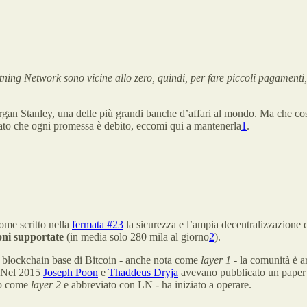
tning Network sono vicine allo zero, quindi, per fare piccoli pagamenti,
gan Stanley, una delle più grandi banche d’affari al mondo. Ma che co
dato che ogni promessa è debito, eccomi qui a mantenerla
1
.
Come scritto nella
fermata #23
la sicurezza e l’ampia decentralizzazione d
oni supportate
(in media solo 280 mila al giorno
2
).
a blockchain base di Bitcoin - anche nota come
layer 1
- la comunità è a
. Nel 2015
Joseph Poon
e
Thaddeus Dryja
avevano pubblicato un paper d
to come
layer 2
e abbreviato con LN - ha iniziato a operare.