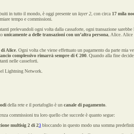
buiti in tutto il mondo, è oggi presente un
layer 2
, con circa
17 mila no
rmiare tempo e commissioni.
tanti prelevandoli ogni volta dalla cassaforte, ogni transazione sarebb
ato
unicamente a delle transazioni con un’altra persona
, Alice. Alice
 di Alice
. Ogni volta che viene effettuato un pagamento da parte mia ver
ilancio complessivo rimarrà sempre di € 200
. Quando alla fine decid
anti nelle casseforti.
 del Lightning Network.
odi
della rete e il portafoglio è un
canale di pagamento
.
senza commissioni tra loro quello che succede è quanto segue:
ione multisig 2 di 2
3
bloccando in questo modo una somma predefinita,