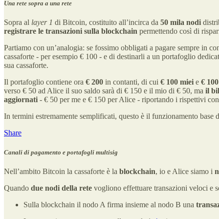
Una rete sopra a una rete
Sopra al
layer 1
di Bitcoin, costituito all’incirca da
50 mila nodi
distri
registrare le transazioni sulla blockchain
permettendo così di rispa
Partiamo con un’analogia: se fossimo obbligati a pagare sempre in con
cassaforte - per esempio € 100 - e di destinarli a un portafoglio dedic
sua cassaforte.
Il portafoglio contiene ora
€ 200
in contanti, di cui
€ 100 miei
e
€ 100
verso € 50 ad Alice il suo saldo sarà di € 150 e il mio di € 50, ma
il b
aggiornati
- € 50 per me e € 150 per Alice - riportando i rispettivi cont
In termini estremamente semplificati, questo è il funzionamento base
Share
Canali di pagamento e portafogli multisig
Nell’ambito Bitcoin la cassaforte è la
blockchain
, io e Alice siamo i
n
Quando
due nodi della rete
vogliono effettuare transazioni veloci e 
Sulla blockchain il nodo A firma insieme al nodo B una
transaz