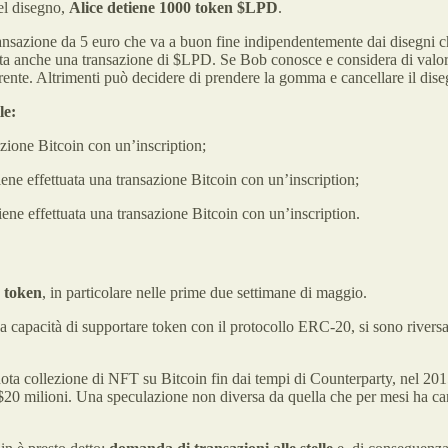
el disegno,
Alice detiene 1000 token $LPD
.
nsazione da 5 euro che va a buon fine indipendentemente dai disegni che 
a anche una transazione di $LPD. Se Bob conosce e considera di valore
erente. Altrimenti può decidere di prendere la gomma e cancellare il dis
le:
zione Bitcoin con un’inscription;
ene effettuata una transazione Bitcoin con un’inscription;
iene effettuata una transazione Bitcoin con un’inscription.
 token
, in particolare nelle prime due settimane di maggio.
 capacità di supportare token con il protocollo ERC-20, si sono riversati
 nota collezione di NFT su Bitcoin fin dai tempi di Counterparty, nel 201
$20 milioni. Una speculazione non diversa da quella che per mesi ha car