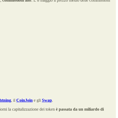
a,
commissioni alte
. L’8 maggio il prezzo medio delle commissioni
htning
, il
CoinJoin
e gli
Swap
.
giorni la capitalizzazione dei token
è passata da un miliardo di