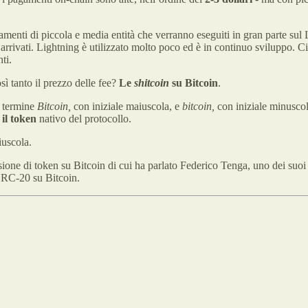
menti di piccola e media entità che verranno eseguiti in gran parte sul 
rrivati. Lightning è utilizzato molto poco ed è in continuo sviluppo. Ci t
ti.
ì tanto il prezzo delle fee?
Le
shitcoin
su Bitcoin
.
il termine
Bitcoin,
con iniziale maiuscola, e
bitcoin,
con iniziale minuscol
,
il token
nativo del protocollo.
iuscola.
sione di token su Bitcoin di cui ha parlato Federico Tenga, uno dei suoi
BRC-20 su Bitcoin.