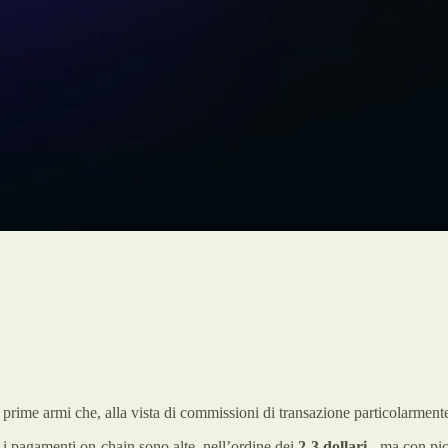
prime armi che, alla vista di commissioni di transazione particolarmente 
r i pagamenti on-chain sono alte, nell’ordine dei
2-3 dollari
- ma con picc