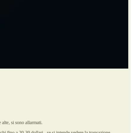
alte, si sono allarmati.
hi fino a 20-30 dollari - se si intende vedere la transazione