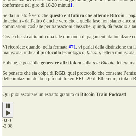
confermata nel giro di 10-20 minuti
1
.
Se da un lato è vero che
questo è il futuro che attende Bitcoin
- paga
timechain - dall’altro è anche vero che a quella fase non siamo ancora a
commissioni così alte per transazioni classiche, quindi, dà fastidio a tan
Cos’è che sta attirando una tale domanda di pagamenti da innalzare cos
Vi ricordate quando, nella fermata
#71
, vi parlai della distinzione tra 
maiuscola, indica
il protocollo
tecnologico;
bitcoin
, lettera minuscola
Ebbene, è possibile
generare altri token
sulla
rete Bitcoin
, lettera ma
Se pensate che sia colpa di
RGB
, quel protocollo che consente l’emis
delle imitazioni dei ben più noti token ERC-20 di Ethereum, i token 
Qui puoi ascoltare un estratto gratuito di
Bitcoin Train Podcast
!
0:00
-2:08