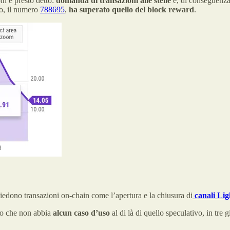
in è presto detto:
domanda di transazioni alle stelle
e, di conseguenz
co, il numero
788695
,
ha superato quello del block reward
.
hiedono transazioni on-chain come l’apertura e la chiusura di
canali Lig
to che non abbia
alcun caso d’uso
al di là di quello speculativo, in tre 