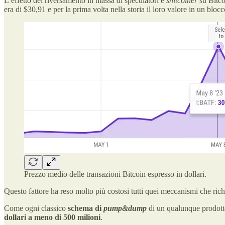
L’effetto del riversamento in massa di speculatori e
shitcoiner
su Bitco
era di $30,91 e per la prima volta nella storia il loro valore in un bloc
Prezzo medio delle transazioni Bitcoin espresso in dollari.
Questo fattore ha reso molto più costosi tutti quei meccanismi che ric
Come ogni classico
schema di
pump&dump
di un qualunque prodot
dollari a meno di 500 milioni
.