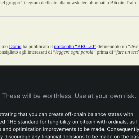
nel gruppo Telegram dedicato alla newsletter, abbonati a Bitcoin Train. 
onimo
Domo
ha pubblicato il
protocollo “BRC-20”
definendolo un “
dive
nsigliato agli interessati di “
leggere ogni parola
” prima di “
fare un test