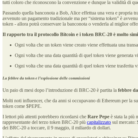
tutti coloro che riconoscono la convenzione e dunque la validità di qu
Passando quella banconota a Bob, Alice effettua una vera e propria tra
avvenuto un pagamento tradizionale ma per “sistema token” è avvenut
token - allora potrà conservare la banconota o venderla al miglior off
Il rapporto tra il protocollo Bitcoin e i token BRC-20 è molto simi
Ogni volta che un token viene creato viene effettuata una transa
Ogni volta che una data quantità di quel token viene generata vi
Ogni volta che una data quantità di quel token viene trasferita v
La febbre da token e l’esplosione delle commissioni
Un paio di mesi dopo l’introduzione di BRC-20 è partita la
febbre da
Molti noti influencer, che da anni si occupavano di Ethereum per la sua
token come $PEPE.
I lettori più attenti potrebbero ricordarsi che
Rare Pepe
è stata la più
rappresentante del terzo token BRC-20 più
capitalizzato
sul mercato: 
dei BRC-20 a toccare, il 9 maggio, il miliardo di dollari.