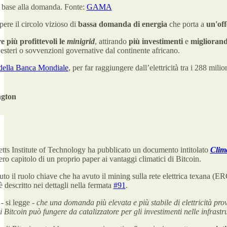
 base alla domanda. Fonte:
GAMA
ere il circolo vizioso di
bassa domanda di energia
che porta a
un'off
e più profittevoli le
minigrid
, attirando
più investimenti
e
migliorand
 esteri o sovvenzioni governative dal continente africano.
ella Banca Mondiale
, per far raggiungere dall’elettricità tra i 288 mil
ngton
tts Institute of Technology ha pubblicato un documento intitolato
Clima
ero capitolo di un proprio paper ai vantaggi climatici di Bitcoin.
o il ruolo chiave che ha avuto il mining sulla rete elettrica texana (
 è descritto nei dettagli nella fermata
#91
.
- si legge -
che una domanda più elevata e più stabile di elettricità pro
 Bitcoin può fungere da catalizzatore per gli investimenti nelle infrastru