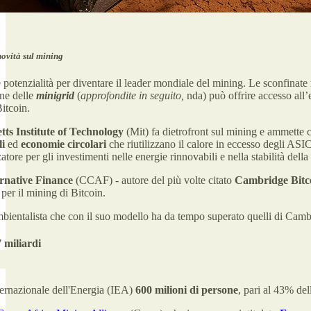
novità sul mining
le potenzialità per diventare il leader mondiale del mining. Le sconfinat
one delle
minigrid
(
approfondite in seguito,
nda) può offrire accesso all’
itcoin.
ts Institute of Technology
(Mit) fa dietrofront sul mining e ammette 
i
ed
economie circolari
che riutilizzano il calore in eccesso degli ASI
ore per gli investimenti nelle energie rinnovabili e nella stabilità della r
rnative Finance
(CCAF) - autore del più volte citato
Cambridge Bitco
 per il mining di Bitcoin.
 ambientalista che con il suo modello ha da tempo superato quelli di Cam
 miliardi
ternazionale dell'Energia (IEA)
600 milioni di persone
, pari al 43% de