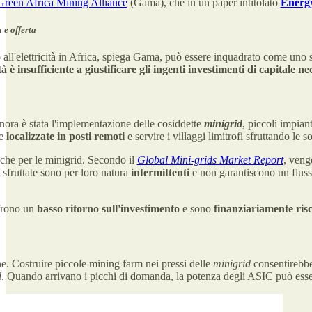
Green Africa Mining Alliance
(Gama), che in un paper intitolato
Energy
 e offerta
 all'elettricità in Africa, spiega Gama, può essere inquadrato come uno 
à è insufficiente a giustificare gli ingenti investimenti di capitale n
nora è stata l'implementazione delle cosiddette
minigrid
, piccoli impia
re
localizzate in posti remoti
e servire i villaggi limitrofi sfruttando le
nche per le minigrid. Secondo il
Global Mini-grids Market Report
, veng
i sfruttate sono per loro natura
intermittenti
e non garantiscono un flusso 
rono un
basso ritorno sull'investimento
e sono
finanziariamente ris
ne. Costruire piccole mining farm nei pressi delle
minigrid
consentirebbe 
d
. Quando arrivano i picchi di domanda, la potenza degli ASIC può essere 