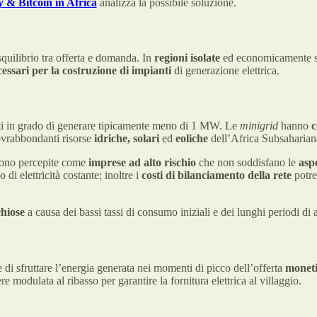
 & Bitcoin in Africa
analizza la possibile soluzione.
squilibrio tra offerta e domanda. In
regioni isolate
ed economicamente sva
ecessari per la costruzione di impianti
di generazione elettrica.
nti in grado di generare tipicamente meno di 1 MW. Le
minigrid
hanno
c
 sovrabbondanti risorse
idriche, solari
ed
eoliche
dell’Africa Subsaharian
ono percepite come
imprese ad alto rischio
che non soddisfano le
asp
di elettricità costante; inoltre i
costi di bilanciamento della rete
potre
chiose
a causa dei bassi tassi di consumo iniziali e dei lunghi periodi d
di sfruttare l’energia generata nei momenti di picco dell’offerta
moneti
modulata al ribasso per garantire la fornitura elettrica al villaggio.