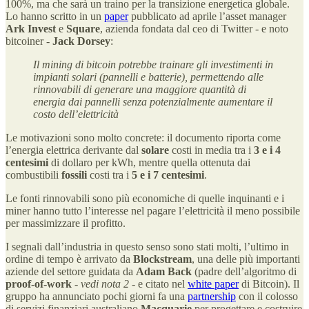
100%, ma che sarà un traino per la transizione energetica globale.
Lo hanno scritto in un
paper
pubblicato ad aprile l’asset manager
Ark Invest
e
Square
, azienda fondata dal ceo di Twitter - e noto
bitcoiner -
Jack Dorsey
:
Il mining di bitcoin potrebbe trainare gli investimenti in
impianti solari (pannelli e batterie), permettendo alle
rinnovabili di generare una maggiore quantità di
energia dai pannelli senza potenzialmente aumentare il
costo dell’elettricità
Le motivazioni sono molto concrete: il documento riporta come
l’energia elettrica derivante dal
solare
costi in media tra i
3 e i 4
centesimi
di dollaro per kWh, mentre quella ottenuta dai
combustibili
fossili
costi tra i
5 e i 7 centesimi
.
Le fonti rinnovabili sono più economiche di quelle inquinanti e i
miner hanno tutto l’interesse nel pagare l’elettricità il meno possibile
per massimizzare il profitto.
I segnali dall’industria in questo senso sono stati molti, l’ultimo in
ordine di tempo è arrivato da
Blockstream
, una delle più importanti
aziende del settore guidata da
Adam Back
(padre dell’algoritmo di
proof-of-work
- vedi nota 2 -
e citato nel
white paper
di Bitcoin). Il
gruppo ha annunciato pochi giorni fa una
partnership
con il colosso
di servizi finanziari australiano
Macquarie
per progettare e costruire