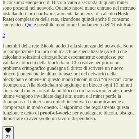
Il consumo energetico di Bitcoin varia a seconda di quanti miner
sono presenti nel network. Quando nuovi miner entrano nel mercato
installando i loro hardware, aumenta la potenza di calcolo (
Hash
Rate
) complessiva della rete, alzandone quindi anche il consumo
energetico.
Qui
è possibile monitorare l’andamento dell’Hash Rate.
2
I membri della rete Bitcoin addetti alla sicurezza del network. Sono
in competizione fra loro con macchine specializzate (ASIC) che
calcolano soluzioni crittografiche estremamente complesse per
validare i blocchi della blockchain. Chi risolve per primo un
problema crittografico guadagna il diritto di scrivere un nuovo
blocco (contenente le ultime transazioni del network) nella
blockchain e ottiene in questo modo bitcoin nuovi “di zecca” come
ricompensa. Alla blockchain si aggiunge un blocco ogni 10 minuti
circa. Se il miner consolida un blocco con transazioni errate, queste
ultime vengono invalidate dagli altri utenti e il miner perde la
ricompensa. I miner sono quindi incentivati economicamente a
comportarsi in modo onesto. L’algoritmo che regolamenta questa
funzione è detto di
proof-of-work
: per guadagnare bitcoin, bisogna
dimostrare di aver svolto un lavoro dispendioso.
21