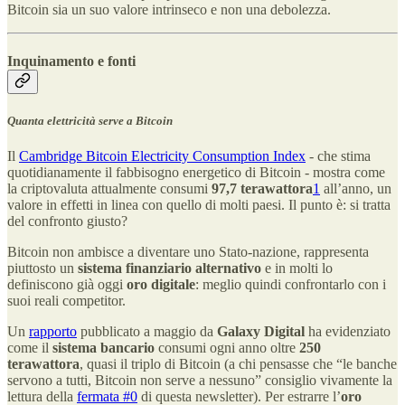
Bitcoin sia un suo valore intrinseco e non una debolezza.
Inquinamento e fonti
Quanta elettricità serve a Bitcoin
Il
Cambridge Bitcoin Electricity Consumption Index
- che stima
quotidianamente il fabbisogno energetico di Bitcoin - mostra come
la criptovaluta attualmente consumi
97,7 terawattora
1
all’anno, un
valore in effetti in linea con quello di molti paesi. Il punto è: si tratta
del confronto giusto?
Bitcoin non ambisce a diventare uno Stato-nazione, rappresenta
piuttosto un
sistema finanziario alternativo
e in molti lo
definiscono già oggi
oro digitale
: meglio quindi confrontarlo con i
suoi reali competitor.
Un
rapporto
pubblicato a maggio da
Galaxy Digital
ha evidenziato
come il
sistema bancario
consumi ogni anno oltre
250
terawattora
, quasi il triplo di Bitcoin (a chi pensasse che “le banche
servono a tutti, Bitcoin non serve a nessuno” consiglio vivamente la
lettura della
fermata #0
di questa newsletter). Per estrarre l’
oro