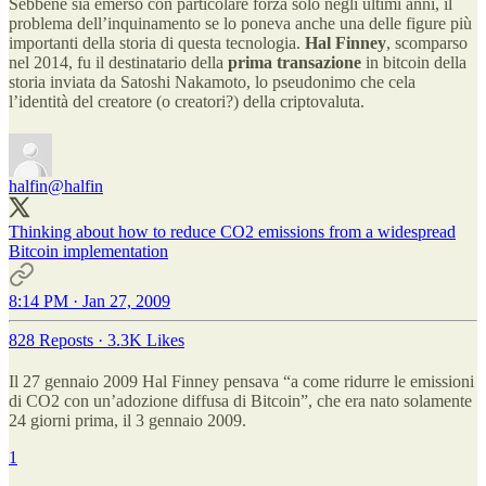
Sebbene sia emerso con particolare forza solo negli ultimi anni, il
problema dell’inquinamento se lo poneva anche una delle figure più
importanti della storia di questa tecnologia.
Hal Finney
, scomparso
nel 2014, fu il destinatario della
prima transazione
in bitcoin della
storia inviata da Satoshi Nakamoto, lo pseudonimo che cela
l’identità del creatore (o creatori?) della criptovaluta.
halfin
@halfin
Thinking about how to reduce CO2 emissions from a widespread
Bitcoin implementation
8:14 PM · Jan 27, 2009
828 Reposts
·
3.3K Likes
Il 27 gennaio 2009 Hal Finney pensava “a come ridurre le emissioni
di CO2 con un’adozione diffusa di Bitcoin”, che era nato solamente
24 giorni prima, il 3 gennaio 2009.
1