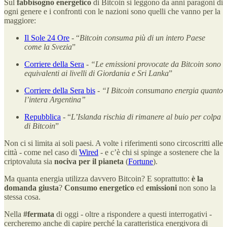
Sul
fabbisogno energetico
di Bitcoin si leggono da anni paragoni di
ogni genere e i confronti con le nazioni sono quelli che vanno per la
maggiore:
Il Sole 24 Ore
- “
Bitcoin consuma più di un intero Paese
come la Svezia
”
Corriere della Sera
-
“Le emissioni provocate da Bitcoin sono
equivalenti ai livelli di Giordania e Sri Lanka
”
Corriere della Sera bis
-
“I Bitcoin consumano energia quanto
l’intera Argentina”
Repubblica
- “
L’Islanda rischia di rimanere al buio per colpa
di Bitcoin
”
Non ci si limita ai soli paesi. A volte i riferimenti sono circoscritti alle
città - come nel caso di
Wired
- e c’è chi si spinge a sostenere che la
criptovaluta sia
nociva per il pianeta
(
Fortune
).
Ma quanta energia utilizza davvero Bitcoin? E soprattutto:
è la
domanda giusta
?
Consumo energetico
ed
emissioni
non sono la
stessa cosa.
Nella
#fermata
di oggi - oltre a rispondere a questi interrogativi -
cercheremo anche di capire perché la caratteristica energivora di