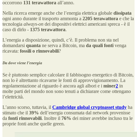
occorrono
131 terawattora
all’anno.
Nella ricerca emerge anche che l’energia elettrica globale
dissipata
ogni anno durante il trasporto ammonta a
2205 terawattora
e che la
tecnologia
always-on
dei dispositivi elettrici americani spreca - è il
caso di dirlo -
1375 terawattora
.
L’energia a disposizione, quindi, c’è. Il problema non sta nel
domandarsi
quanta
ne serva a Bitcoin, ma
da quali fonti
venga
ricavata:
fossili o rinnovabili
?
Da dove viene l’energia
Se è piuttosto semplice calcolare il fabbisogno energetico di Bitcoin,
non lo è altrettanto ricavarne le fonti di approvvigionamento. La
regolamentazione al riguardo è ancora agli albori e i
miner
2
in
molte parti del mondo non sono tenuti a dichiarare come ottengano
l’elettricità.
L’anno scorso, tuttavia, il
Cambridge global cryptoasset study
ha
stimato che il
39%
dell’energia consumata dal network provenisse
da
fonti rinnovabili
. Inoltre il
76%
dei miner avrebbe incluso tra le
proprie fonti anche quelle green.