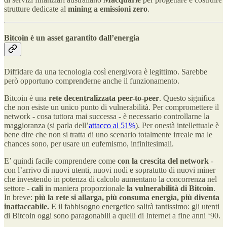
strutture dedicate al
mining a emissioni zero
.
Bitcoin è un asset garantito dall’energia
Diffidare da una tecnologia così energivora è legittimo. Sarebbe
però opportuno comprenderne anche il funzionamento.
Bitcoin è una
rete decentralizzata peer-to-peer
. Questo significa
che non esiste un unico punto di vulnerabilità. Per compromettere il
network - cosa tuttora mai successa - è necessario controllarne la
maggioranza (si parla dell’
attacco al 51%
). Per onestà intellettuale è
bene dire che non si tratta di uno scenario totalmente irreale ma le
chances sono, per usare un eufemismo, infinitesimali.
E’ quindi facile comprendere come
con la crescita del network
-
con l’arrivo di nuovi utenti, nuovi nodi e sopratutto di nuovi miner
che investendo in potenza di calcolo aumentano la concorrenza nel
settore -
cali
in maniera proporzionale
la vulnerabilità di Bitcoin
.
In breve:
più la rete si allarga, più consuma energia, più diventa
inattaccabile.
E il fabbisogno energetico salirà tantissimo: gli utenti
di Bitcoin oggi sono paragonabili a quelli di Internet a fine anni ‘90.