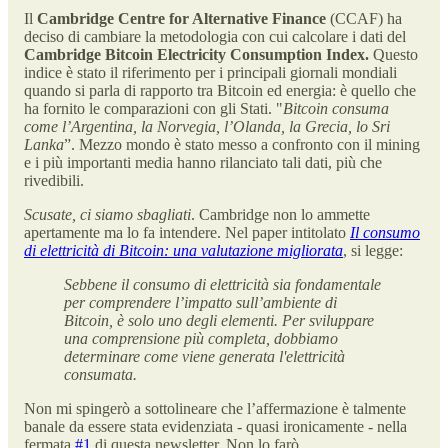
Il
Cambridge Centre for Alternative Finance
(CCAF) ha
deciso di cambiare la metodologia con cui calcolare i dati del
Cambridge Bitcoin Electricity Consumption Index.
Questo
indice è stato il riferimento per i principali giornali mondiali
quando si parla di rapporto tra Bitcoin ed energia: è quello che
ha fornito le comparazioni con gli Stati. "
Bitcoin consuma
come l’Argentina, la Norvegia, l’Olanda, la Grecia, lo Sri
Lanka
”. Mezzo mondo è stato messo a confronto con il mining
e i più importanti media hanno rilanciato tali dati, più che
rivedibili.
Scusate, ci siamo sbagliati
. Cambridge non lo ammette
apertamente ma lo fa intendere. Nel paper intitolato
Il consumo
di elettricità di Bitcoin: una valutazione migliorata
, si legge:
Sebbene il consumo di elettricità sia fondamentale
per comprendere l’impatto sull’ambiente di
Bitcoin, è solo uno degli elementi. Per sviluppare
una comprensione più completa, dobbiamo
determinare come viene generata l'elettricità
consumata.
Non mi spingerò a sottolineare che l’affermazione è talmente
banale da essere stata evidenziata - quasi ironicamente - nella
fermata
#1
di questa newsletter. Non lo farò.