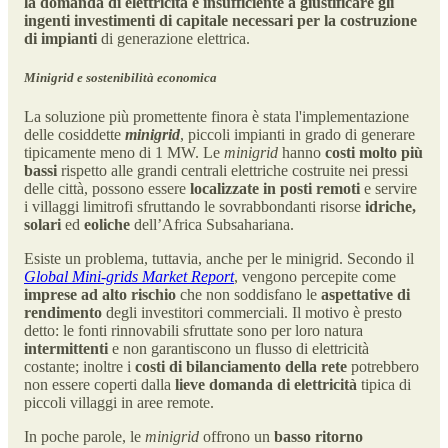
la domanda di elettricità è insufficiente a giustificare gli
ingenti investimenti di capitale necessari per la costruzione
di impianti
di generazione elettrica.
Minigrid e sostenibilità economica
La soluzione più promettente finora è stata l'implementazione
delle cosiddette
minigrid
, piccoli impianti in grado di generare
tipicamente meno di 1 MW. Le
minigrid
hanno
costi molto più
bassi
rispetto alle grandi centrali elettriche costruite nei pressi
delle città, possono essere
localizzate in posti remoti
e servire
i villaggi limitrofi sfruttando le sovrabbondanti risorse
idriche,
solari
ed
eoliche
dell’Africa Subsahariana.
Esiste un problema, tuttavia, anche per le minigrid. Secondo il
Global Mini-grids Market Report
, vengono percepite come
imprese ad alto rischio
che non soddisfano le
aspettative di
rendimento
degli investitori commerciali. Il motivo è presto
detto: le fonti rinnovabili sfruttate sono per loro natura
intermittenti
e non garantiscono un flusso di elettricità
costante; inoltre i
costi di bilanciamento della rete
potrebbero
non essere coperti dalla
lieve domanda di elettricità
tipica di
piccoli villaggi in aree remote.
In poche parole, le
minigrid
offrono un
basso ritorno