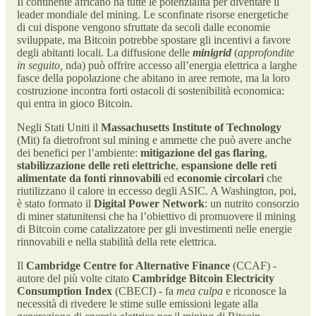
Il continente africano ha tutte le potenzialità per diventare il
leader mondiale del mining. Le sconfinate risorse energetiche
di cui dispone vengono sfruttate da secoli dalle economie
sviluppate, ma Bitcoin potrebbe spostare gli incentivi a favore
degli abitanti locali. La diffusione delle
minigrid
(
approfondite
in seguito,
nda) può offrire accesso all’energia elettrica a larghe
fasce della popolazione che abitano in aree remote, ma la loro
costruzione incontra forti ostacoli di sostenibilità economica:
qui entra in gioco Bitcoin.
Negli Stati Uniti il
Massachusetts Institute of Technology
(Mit) fa dietrofront sul mining e ammette che può avere anche
dei benefici per l’ambiente:
mitigazione del gas flaring
,
stabilizzazione delle reti elettriche
,
espansione delle reti
alimentate da fonti rinnovabili
ed
economie circolari
che
riutilizzano il calore in eccesso degli ASIC. A Washington, poi,
è stato formato il
Digital Power Network
: un nutrito consorzio
di miner statunitensi che ha l’obiettivo di promuovere il mining
di Bitcoin come catalizzatore per gli investimenti nelle energie
rinnovabili e nella stabilità della rete elettrica.
Il
Cambridge Centre for Alternative Finance
(CCAF) -
autore del più volte citato
Cambridge Bitcoin Electricity
Consumption Index
(CBECI) - fa
mea culpa
e riconosce la
necessità di rivedere le stime sulle emissioni legate alla