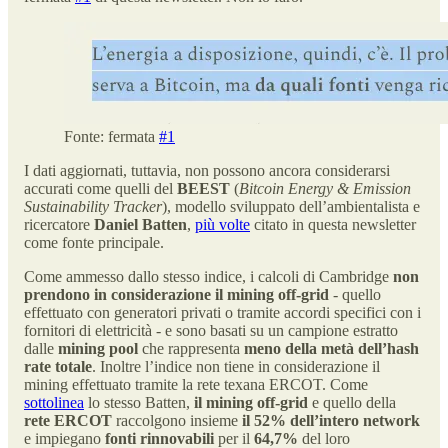
Fonte: fermata
#1
I dati aggiornati, tuttavia, non possono ancora considerarsi
accurati come quelli del
BEEST
(
Bitcoin Energy & Emission
Sustainability Tracker
), modello sviluppato dell’ambientalista e
ricercatore
Daniel Batten
,
più volte
citato in questa newsletter
come fonte principale.
Come ammesso dallo stesso indice, i calcoli di Cambridge
non
prendono in considerazione il
mining off-grid
- quello
effettuato con generatori privati o tramite accordi specifici con i
fornitori di elettricità - e sono basati su un campione estratto
dalle
mining pool
che rappresenta
meno della metà dell’hash
rate totale
. Inoltre l’indice non tiene in considerazione il
mining effettuato tramite la rete texana ERCOT. Come
sottolinea
lo stesso Batten,
il mining off-grid
e quello della
rete ERCOT
raccolgono insieme
il 52% dell’intero network
e impiegano
fonti rinnovabili
per il
64,7%
del loro