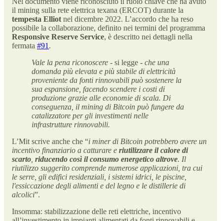
Nel documento viene riconosciuto il ruolo chiave che ha avuto
il mining sulla rete elettrica texana (ERCOT) durante la
tempesta Elliot
nel dicembre 2022. L’accordo che ha reso
possibile la collaborazione, definito nei termini del programma
Responsive Reserve Service
, è descritto nei dettagli nella
fermata
#91
.
Vale la pena riconoscere
- si legge -
che una
domanda più elevata e più stabile di elettricità
proveniente da fonti rinnovabili può sostenere la
sua espansione, facendo scendere i costi di
produzione grazie alle economie di scala. Di
conseguenza, il mining di Bitcoin può fungere da
catalizzatore per gli investimenti nelle
infrastrutture rinnovabili.
L’Mit scrive anche che “
i miner di Bitcoin potrebbero avere un
incentivo finanziario a catturare e
riutilizzare il calore di
scarto
,
riducendo così il consumo energetico altrove
. Il
riutilizzo suggerito comprende numerose applicazioni, tra cui
le serre, gli edifici residenziali, i sistemi idrici, le piscine,
l'essiccazione degli alimenti e del legno e le distillerie di
alcolici
”.
Insomma: stabilizzazione delle reti elettriche, incentivo
all’investimento in impianti alimentati da fonti rinnovabili e