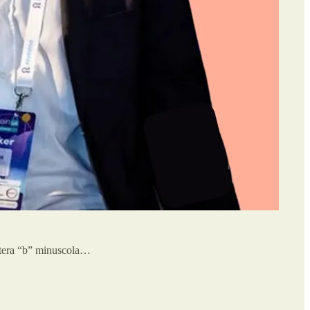
ttera “b” minuscola…