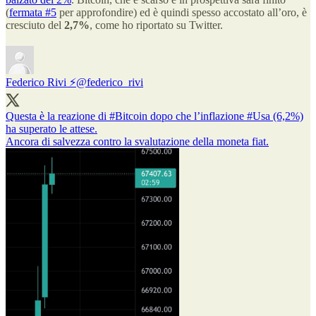
(
fermata #5
per approfondire) ed è quindi spesso accostato all’oro, è
cresciuto del
2,7%
, come ho riportato su Twitter.
Federico Rivi ⚡️
@federico_rivi
Questa è la reazione di
#Bitcoin
dopo che l’inflazione
#Usa
(6,2%)
ha superato le attese.
Ancora di salvezza contro la svalutazione della moneta fiat.