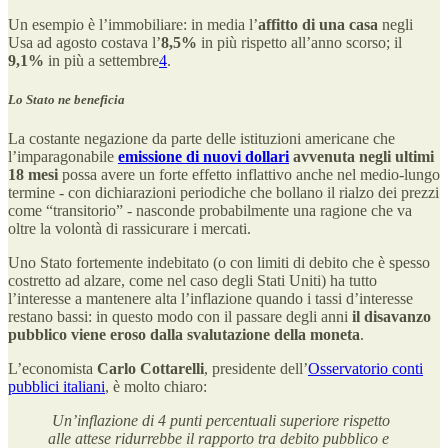
Un esempio è l’immobiliare: in media l’
affitto di una casa
negli
Usa ad agosto costava l’
8,5%
in più rispetto all’anno scorso; il
9,1%
in più a settembre
4
.
Lo Stato ne beneficia
La costante negazione da parte delle istituzioni americane che
l’imparagonabile
emissione di nuovi dollari
avvenuta negli ultimi
18 mesi
possa avere un forte effetto inflattivo anche nel medio-lungo
termine - con dichiarazioni periodiche che bollano il rialzo dei prezzi
come “transitorio” - nasconde probabilmente una ragione che va
oltre la volontà di rassicurare i mercati.
Uno Stato fortemente indebitato (o con limiti di debito che è spesso
costretto ad alzare, come nel caso degli Stati Uniti) ha tutto
l’interesse a mantenere alta l’inflazione quando i tassi d’interesse
restano bassi: in questo modo con il passare degli anni
il disavanzo
pubblico viene eroso dalla svalutazione della moneta
.
L’economista
Carlo Cottarelli
, presidente dell’
Osservatorio conti
pubblici italiani
, è molto chiaro:
Un’inflazione di 4 punti percentuali superiore rispetto
alle attese ridurrebbe il rapporto tra debito pubblico e