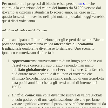
Per monitorare i progressi di bitcoin esiste persino
un sito
che
controlla la variazione del valore del
bonus da $1200
versato dal
governo ai cittadini statunitensi lo scorso anno, nel caso in cui
questo fosse stato investito nella più nota criptovaluta: oggi varrebbe
quasi dieci volte tanto.
Adozione globale e unità di conto
Come anticipato nell’introduzione, per gli esperti del settore Bitcoin
potrebbe rappresentare una valida
alternativa all’economia
tradizionale
qualora ne diventasse lo standard. Uno scenario
ipotetico caratterizzato da due fasi:
Apprezzamento
: attraversamento di un lungo periodo in cui
l’asset vede crescere il suo prezzo venendo man mano
adattato globalmente come riserva di valore
. Una fase che
può durare molti decenni e di cui non ci troviamo che
all’inizio (ricordiamoci che stiamo parlando di una tecnologia
nata pochi anni fa e che ha gli stessi utenti di Internet nel
1997).
Unità di conto
:
una volta diventato riserva di valore globale,
bitcoin godrebbe di una capitalizzazione tale che per farne
variare significativamente il prezzo servirebbero movimenti da