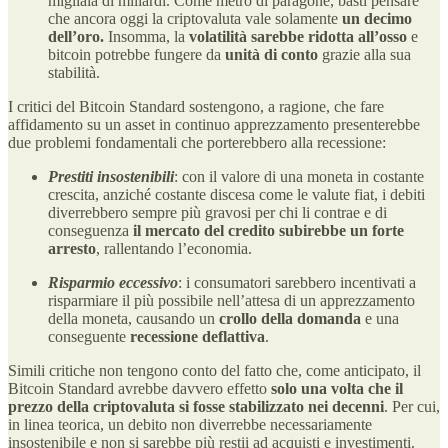
migliaia di miliardi. Come metro di paragone, basti pensare
che ancora oggi la criptovaluta vale solamente
un decimo
dell’oro.
Insomma, la
volatilità sarebbe ridotta all’osso
e
bitcoin potrebbe fungere da
unità di conto
grazie alla sua
stabilità.
I critici del Bitcoin Standard sostengono, a ragione, che fare
affidamento su un asset in continuo apprezzamento presenterebbe
due problemi fondamentali che porterebbero alla recessione:
Prestiti insostenibili
: con il valore di una moneta in costante
crescita, anziché costante discesa come le valute fiat, i debiti
diverrebbero sempre più gravosi per chi li contrae e di
conseguenza
il mercato del credito subirebbe un forte
arresto
, rallentando l’economia.
Risparmio eccessivo
: i consumatori sarebbero incentivati a
risparmiare il più possibile nell’attesa di un apprezzamento
della moneta, causando un
crollo della domanda
e una
conseguente
recessione deflattiva
.
Simili critiche non tengono conto del fatto che, come anticipato, il
Bitcoin Standard avrebbe davvero effetto
solo una volta che il
prezzo della criptovaluta si fosse stabilizzato nei decenni
. Per cui,
in linea teorica, un debito non diverrebbe necessariamente
insostenibile e non si sarebbe più restii ad acquisti e investimenti.