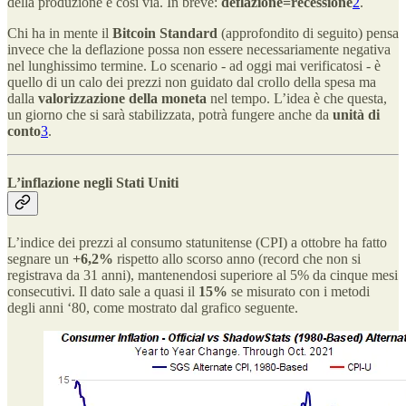
della produzione e così via. In breve:
deflazione=recessione
2
.
Chi ha in mente il
Bitcoin Standard
(approfondito di seguito) pensa
invece che la deflazione possa non essere necessariamente negativa
nel lunghissimo termine. Lo scenario - ad oggi mai verificatosi - è
quello di un calo dei prezzi non guidato dal crollo della spesa ma
dalla
valorizzazione della moneta
nel tempo. L’idea è che questa,
un giorno che si sarà stabilizzata, potrà fungere anche da
unità di
conto
3
.
L’inflazione negli Stati Uniti
L’indice dei prezzi al consumo statunitense (CPI) a ottobre ha fatto
segnare un
+6,2%
rispetto allo scorso anno (record che non si
registrava da 31 anni), mantenendosi superiore al 5% da cinque mesi
consecutivi. Il dato sale a quasi il
15%
se misurato con i metodi
degli anni ‘80, come mostrato dal grafico seguente.