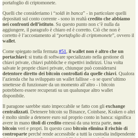
portafoglio di criptomonete.
Quelli che consideriamo i “
soldi in banca
” - in particolare quelli
depositati sul conto corrente - sono in realtà
credito che abbiamo
nei confronti dell’istituto
. Su questo punto non c’è nulla da
aggiungere, il paragrafo è chiaro ed è corretto. Ciò che non è
corretto è l’accostamento al “
portafoglio di criptomonete
”, ovvero il
wallet
.
Come spiegato nella fermata
#51
,
il wallet non è altro che un
portachiavi
: si tratta di software specializzato nella gestione di
chiavi private, chiavi pubbliche e rispettivi indirizzi. Una volta
salvate le proprie chiavi private, chiunque può considerarsi
detentore diretto dei bitcoin controllati da quelle chiavi
. Qualora
l’azienda che ha sviluppato un wallet fallisse - o se quest’ultimo
smettesse di funzionare da un momento all’altro - i bitcoin
potrebbero essere recuperati su un qualunque altro wallet
disponibile.
Il paragone sarebbe stato impeccabile se fatto con gli
exchange
centralizzati
. Detenere bitcoin su Binance, Coinbase, Kraken o altri
è molto simile a detenere euro sul proprio conto in banca: significa
avere in mano
titoli di credito
emessi da una terza parte,
non
bitcoin
veri e propri. In questo caso
bitcoin elimina il rischio di
controparte
perché rende accessibile a tutti la custodia indipendente