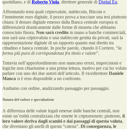
quotidiano, e di
Roberto Viola
, direttore generale di
Digital Eu
.
Affrontando temi quali criptovalute, stablecoin, Bitcoin e
l’imminente euro digitale, il pezzo prova a tracciare una tesi piuttosto
chiara: il denaro digitale emesso dalla Banca centrale europea si
differenzierà drasticamente dalle forme di moneta che abbiamo
conosciuto finora.
Non sarà credito
in mano a banche commerciali,
non sarà una criptovaluta o una stablecoin gestita da privati, sarà la
rappresentazione digitale di un rapporto quanto mai diretto tra
cittadino e banca centrale. In poche parole, citando il Corriere, “
la
forma più pura di corrispondenza fra titolo e valore
”.
Tuttavia nell’approfondimento non mancano errori, imprecisioni e
logiche non chiarissime a una prima lettura, motivo per cui ho voluto
parlare con uno dei due autori dell’articolo. Il vicedirettore
Daniele
Manca
si è reso disponibile a un confronto.
Andiamo con ordine, analizzando passaggio per passaggio.
Natura del valore e speculazione
A
differenza delle valute legali emesse dalle banche centrali, non
esiste un’entità centralizzata che emette le criptomonete; piuttosto,
il
loro valore deriva dagli scambi e dai passaggi di questa valuta
,
che diventano gli anelli di questa “catena”.
Di conseguenza, le