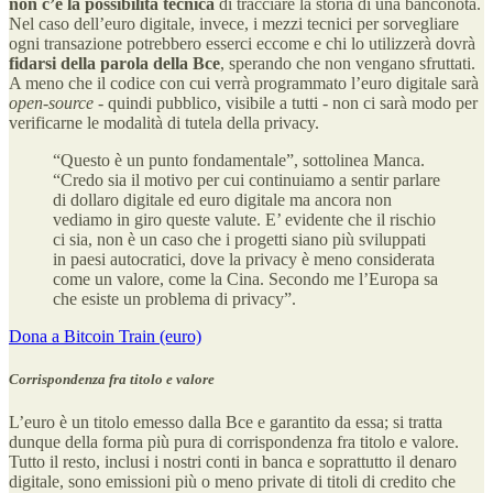
non c’è la possibilità tecnica
di tracciare la storia di una banconota.
Nel caso dell’euro digitale, invece, i mezzi tecnici per sorvegliare
ogni transazione potrebbero esserci eccome e chi lo utilizzerà dovrà
fidarsi della parola della Bce
, sperando che non vengano sfruttati.
A meno che il codice con cui verrà programmato l’euro digitale sarà
open-source
- quindi pubblico, visibile a tutti - non ci sarà modo per
verificarne le modalità di tutela della privacy.
“Questo è un punto fondamentale”, sottolinea Manca.
“Credo sia il motivo per cui continuiamo a sentir parlare
di dollaro digitale ed euro digitale ma ancora non
vediamo in giro queste valute. E’ evidente che il rischio
ci sia, non è un caso che i progetti siano più sviluppati
in paesi autocratici, dove la privacy è meno considerata
come un valore, come la Cina. Secondo me l’Europa sa
che esiste un problema di privacy”.
Dona a Bitcoin Train (euro)
Corrispondenza fra titolo e valore
L’euro è un titolo emesso dalla Bce e garantito da essa; si tratta
dunque della forma più pura di corrispondenza fra titolo e valore.
Tutto il resto, inclusi i nostri conti in banca e soprattutto il denaro
digitale, sono emissioni più o meno private di titoli di credito che