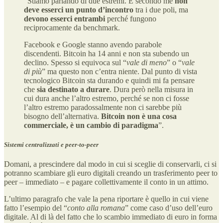
“Stiamo parlando di due estremi. E secondo me
non
deve esserci un punto d’incontro
tra i due poli, ma
devono esserci entrambi
perché fungono
reciprocamente da benchmark.
Facebook e Google stanno avendo parabole
discendenti. Bitcoin ha 14 anni e non sta subendo un
declino. Spesso si equivoca sul “
vale di meno
” o “
vale
di più
” ma questo non c’entra niente. Dal punto di vista
tecnologico Bitcoin sta durando e quindi mi fa pensare
che
sia destinato a durare
. Dura però nella misura in
cui dura anche l’altro estremo, perché se non ci fosse
l’altro estremo paradossalmente non ci sarebbe più
bisogno dell’alternativa.
Bitcoin non è una cosa
commerciale, è un cambio di paradigma
”.
Sistemi centralizzati e peer-to-peer
Domani, a prescindere dal modo in cui si sceglie di conservarli, ci si
potranno scambiare gli euro digitali creando un trasferimento peer to
peer
– immediato – e pagare collettivamente il conto in un attimo.
L’ultimo paragrafo che vale la pena riportare è quello in cui viene
fatto l’esempio del “
conto alla romana
” come caso d’uso dell’euro
digitale. Al di là del fatto che lo scambio immediato di euro in forma