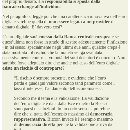
del proprio denaro.
La responsabilità si sposta dalla
banca/exchange all’individuo.
Nel paragrafo si legge poi che una caratteristica innovativa dell’euro
digitale sarebbe quella di
non essere legata a un provider
di
denaro digitale. E’ davvero così?
L’euro digitale sarà
emesso dalla Banca centrale europea
e se
quest’ultima non fosse in grado di gestire adeguatamente l’inflazione
- in tal senso, specialmente negli ultimi due anni, qualche crepa è
stata mostrata - il rischio che la moneta venga svalutata
eccessivamente contro la volontà dei suoi detentori è concreto. Non
sarebbe forse adeguato dire che anche nel caso dell’euro digitale
esiste un rischio di controparte
?
“Il rischio è sempre presente, è evidente che l’euro
perda e guadagni valore secondo tanti parametri come i
tassi d’interesse, l’andamento dell’economia ecc.
Secondo me il tema è la validazione. La validazione
dell’euro digitale è data dalla Bce e dietro la Bce ci
sono paesi e istituzioni. In un certo senso si potrebbe
dire che si tratta dell’esempio massimo di
democrazia
rappresentativa
. Bitcoin invece è l’esempio massimo
di
democrazia diretta
perché la validazione arriva da
tutti.