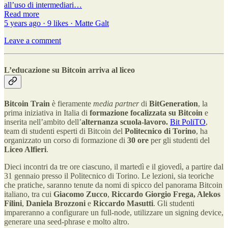
all’uso di intermediari…
Read more
5 years ago · 9 likes · Matte Galt
Leave a comment
L’educazione su Bitcoin arriva al liceo
Bitcoin Train
è fieramente
media partner
di
BitGeneration
, la
prima iniziativa in Italia di
formazione focalizzata su Bitcoin
e
inserita nell’ambito dell’
alternanza scuola-lavoro.
Bit PoliTO
,
team di studenti esperti di Bitcoin del
Politecnico di Torino
, ha
organizzato un corso di formazione di
30 ore
per gli studenti del
Liceo Alfieri
.
Dieci incontri da tre ore ciascuno, il martedì e il giovedì, a partire dal
31 gennaio presso il Politecnico di Torino. Le lezioni, sia teoriche
che pratiche, saranno tenute da nomi di spicco del panorama Bitcoin
italiano, tra cui
Giacomo Zucco
,
Riccardo Giorgio Frega, Alekos
Filini
,
Daniela Brozzoni
e
Riccardo Masutti
. Gli studenti
impareranno a configurare un full-node, utilizzare un signing device,
generare una seed-phrase e molto altro.