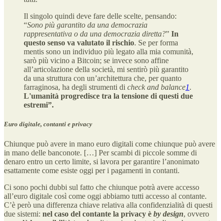
Il singolo quindi deve fare delle scelte, pensando:
“
Sono più garantito da una democrazia
rappresentativa o da una democrazia diretta?
”
In
questo senso va valutato il rischio
. Se per forma
mentis sono un individuo più legato alla mia comunità,
sarò più vicino a Bitcoin; se invece sono affine
all’articolazione della società, mi sentirò più garantito
da una struttura con un’architettura che, per quanto
farraginosa, ha degli strumenti di
check and balance
1
.
L'umanità progredisce tra la tensione di questi due
estremi”.
Euro digitale, contanti e privacy
Chiunque può avere in mano euro digitali come chiunque può avere
in mano delle banconote. […] Per scambi di piccole somme di
denaro entro un certo limite, si lavora per garantire l’anonimato
esattamente come esiste oggi per i pagamenti in contanti.
Ci sono pochi dubbi sul fatto che chiunque potrà avere accesso
all’euro digitale così come oggi abbiamo tutti accesso al contante.
C’è però una differenza chiave relativa alla confidenzialità di questi
due sistemi:
nel caso del contante la privacy è
by design
, ovvero