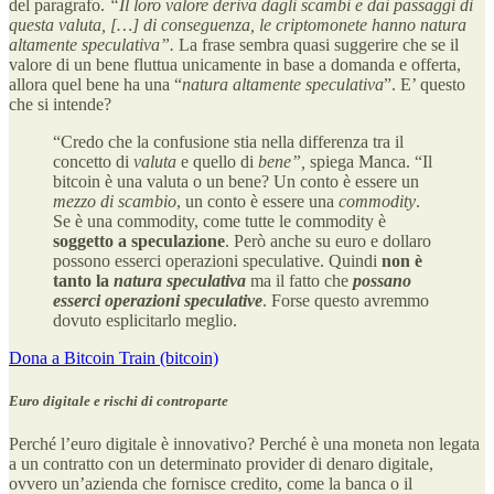
del paragrafo.
“Il loro valore deriva dagli scambi e dai passaggi di
questa valuta, […] di conseguenza, le criptomonete hanno natura
altamente speculativa”.
La frase sembra quasi suggerire che se il
valore di un bene fluttua unicamente in base a domanda e offerta,
allora quel bene ha una “
natura
altamente speculativa
”. E’ questo
che si intende?
“Credo che la confusione stia nella differenza tra il
concetto di
valuta
e quello di
bene”,
spiega Manca. “Il
bitcoin è una valuta o un bene? Un conto è essere un
mezzo di scambio
, un conto è essere una
commodity
.
Se è una commodity, come tutte le commodity è
soggetto a speculazione
. Però anche su euro e dollaro
possono esserci operazioni speculative. Quindi
non è
tanto la
natura speculativa
ma il fatto che
possano
esserci operazioni speculative
. Forse questo avremmo
dovuto esplicitarlo meglio.
Dona a Bitcoin Train (bitcoin)
Euro digitale e rischi di controparte
Perché l’euro digitale è innovativo? Perché è una moneta non legata
a un contratto con un determinato provider di denaro digitale,
ovvero un’azienda che fornisce credito, come la banca o il