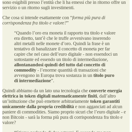
sono esigibili presso l’entità che li ha emessi che in ritorno offre un
servizio o un ritorno sugli investimenti.
Che cosa si intende esattamente con “
forma più pura di
corrispondenza fra titolo e valore?
”
“Quando l’oro era moneta il rapporto tra titolo e valore
era diretto, tant’è che le truffe avvenivano inserendo
altri metalli nelle monete d’oro. Quindi la frase è un
tentativo di banalizzare il concetto di moneta per far
capire che nel caso dell’euro digitale - non essendoci un
sottostante ed essendo un titolo di intermediazione,
allontanandosi quindi del tutto dal concetto di
commodity
- l’enorme quantità di transazioni che
avvengono in Europa trova sostanza in un
titolo puro
di intermediazione
”.
Quindi abbiamo da un lato una tecnologia che
converte energia
elettrica in token digitali matematicamente finiti
, dall’altro
un’istituzione che può emettere arbitrariamente
token garantiti
unicamente dalla propria credibilità
e non agganciati ad alcun
paniere di commodities. Siamo proprio sicuri che l’euro digitale - e
non Bitcoin - sarà la forma più pura di corrispondenza fra titolo e
valore?