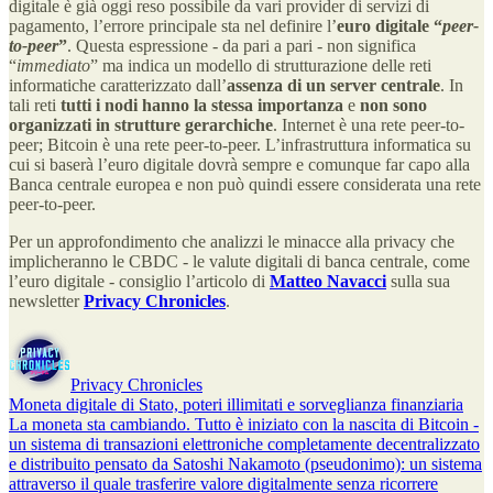
digitale è già oggi reso possibile da vari provider di servizi di
pagamento, l’errore principale sta nel definire l’
euro digitale “
peer-
to-peer
”
. Questa espressione - da pari a pari - non significa
“
immediato
” ma indica un modello di strutturazione delle reti
informatiche caratterizzato dall’
assenza di un server centrale
. In
tali reti
tutti i nodi hanno la stessa importanza
e
non sono
organizzati in strutture gerarchiche
. Internet è una rete peer-to-
peer; Bitcoin è una rete peer-to-peer. L’infrastruttura informatica su
cui si baserà l’euro digitale dovrà sempre e comunque far capo alla
Banca centrale europea e non può quindi essere considerata una rete
peer-to-peer.
Per un approfondimento che analizzi le minacce alla privacy che
implicheranno le CBDC - le valute digitali di banca centrale, come
l’euro digitale - consiglio l’articolo di
Matteo Navacci
sulla sua
newsletter
Privacy Chronicles
.
Privacy Chronicles
Moneta digitale di Stato, poteri illimitati e sorveglianza finanziaria
La moneta sta cambiando. Tutto è iniziato con la nascita di Bitcoin -
un sistema di transazioni elettroniche completamente decentralizzato
e distribuito pensato da Satoshi Nakamoto (pseudonimo): un sistema
attraverso il quale trasferire valore digitalmente senza ricorrere