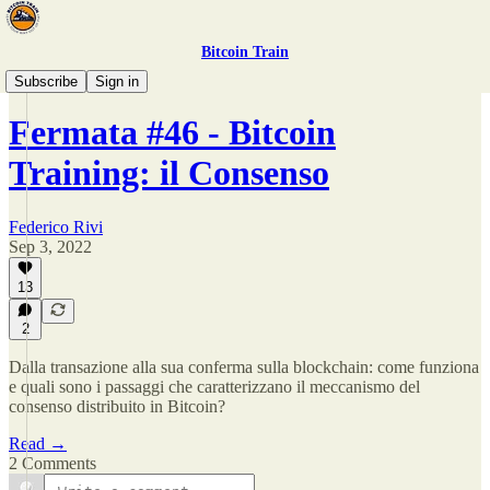
Bitcoin Train
Bitcoin Training
Subscribe
Sign in
Fermata #46 - Bitcoin
Training: il Consenso
Federico Rivi
Sep 3, 2022
13
2
Dalla transazione alla sua conferma sulla blockchain: come funziona
e quali sono i passaggi che caratterizzano il meccanismo del
consenso distribuito in Bitcoin?
Read →
2 Comments