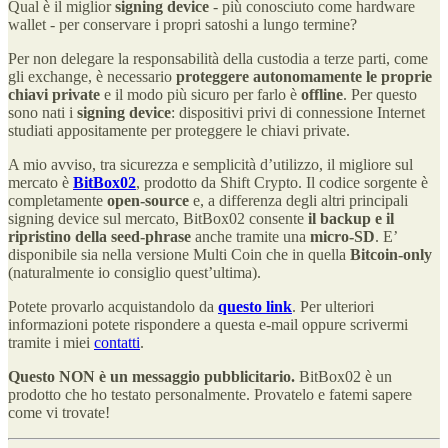
Qual è il miglior
signing device
- più conosciuto come hardware
wallet - per conservare i propri satoshi a lungo termine?
Per non delegare la responsabilità della custodia a terze parti, come
gli exchange, è necessario
proteggere autonomamente le proprie
chiavi private
e
il modo più sicuro per farlo è
offline
. Per questo
sono nati i
signing device
: dispositivi privi di connessione Internet
studiati appositamente per proteggere le chiavi private.
A mio avviso, tra sicurezza e semplicità d’utilizzo, il migliore sul
mercato è
BitBox02
, prodotto da Shift Crypto. Il codice sorgente è
completamente
open-source
e, a differenza degli altri principali
signing device sul mercato, BitBox02 consente
il backup e il
ripristino della seed-phrase
anche tramite una
micro-SD
. E’
disponibile sia nella versione Multi Coin che in quella
Bitcoin-only
(naturalmente io consiglio quest’ultima).
Potete provarlo acquistandolo da
questo link
. Per ulteriori
informazioni potete rispondere a questa e-mail oppure scrivermi
tramite i miei
contatti
.
Questo NON è un messaggio pubblicitario.
BitBox02 è un
prodotto che ho testato personalmente. Provatelo e fatemi sapere
come vi trovate!