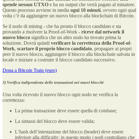
spende nessun UTXO
e ha un output che verrà pagato al minatore.
Questo processo avviene in media
ogni 10 minuti
, ovvero ogni qual
volta c’è da aggiungere un nuovo blocco alla blockchain di Bitcoin.
Se il nodo di mining - che ha pronto il blocco candidato e sta
provando a risolvere la Proof-of-Work -
riceve dal network il
nuovo blocco
significa che un altro nodo ha trovato prima la
soluzione. Dovrà quindi
verificare la correttezza della Proof-of-
Work
,
scartare il proprio blocco candidato
, propagare ai propri
peer il nuovo blocco, aggiungere il blocco alla blockchain salvata in
locale e iniziare a costruire il blocco candidato successivo.
Dona a Bitcoin Train (euro)
3) Verifica indipendente delle transazioni nei nuovi blocchi
Una volta ricevuto il nuovo blocco ogni nodo ne verifica la
correttezza:
La prima transazione deve essere quella di coinbase;
La sintassi del blocco deve essere valida;
L’hash dell’intestazione del blocco (header) deve essere
inferiore alla difficulty: in questo modo i nodi controllano che