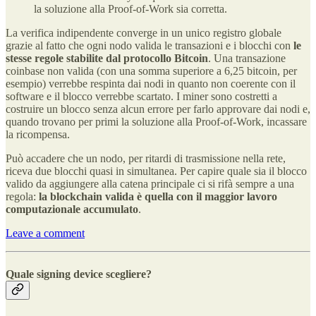
la soluzione alla Proof-of-Work sia corretta.
La verifica indipendente converge in un unico registro globale
grazie al fatto che ogni nodo valida le transazioni e i blocchi con
le
stesse regole stabilite dal protocollo Bitcoin
. Una transazione
coinbase non valida (con una somma superiore a 6,25 bitcoin, per
esempio) verrebbe respinta dai nodi in quanto non coerente con il
software e il blocco verrebbe scartato. I miner sono costretti a
costruire un blocco senza alcun errore per farlo approvare dai nodi e,
quando trovano per primi la soluzione alla Proof-of-Work, incassare
la ricompensa.
Può accadere che un nodo, per ritardi di trasmissione nella rete,
riceva due blocchi quasi in simultanea. Per capire quale sia il blocco
valido da aggiungere alla catena principale ci si rifà sempre a una
regola:
la blockchain valida è quella con il maggior lavoro
computazionale accumulato
.
Leave a comment
Quale signing device scegliere?