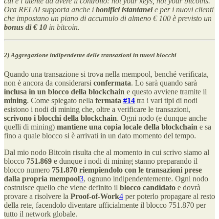
cui è l’utente ad avere il controllo: not your keys, not your bitcoins.
Ora RELAI supporta anche i
bonifici istantanei
e per i nuovi clienti
che impostano un piano di accumulo di almeno € 100 è previsto un
bonus di € 10
in bitcoin.
2) Aggregazione indipendente delle transazioni in nuovi blocchi
Quando una transazione si trova nella mempool, benché verificata,
non è ancora da considerarsi
confermata
. Lo sarà quando sarà
inclusa in un blocco della blockchain
e questo avviene tramite il
mining
. Come spiegato nella
fermata
#14
tra i vari tipi di nodi
esistono i nodi di mining che, oltre a verificare le transazioni,
scrivono i blocchi della blockchain
. Ogni nodo (e dunque anche
quelli di mining)
mantiene una copia locale della blockchain
e sa
fino a quale blocco si è arrivati in un dato momento del tempo.
Dal mio nodo Bitcoin risulta che al momento in cui scrivo siamo al
blocco
751.869
e dunque i nodi di mining stanno preparando il
blocco numero
751.870 riempiendolo con le transazioni prese
dalla propria mempool
3
, ognuno indipendentemente. Ogni nodo
costruisce quello che viene definito il
blocco candidato
e dovrà
provare a risolvere la
Proof-of-Work
4
per poterlo propagare al resto
della rete, facendolo diventare ufficialmente il blocco 751.870 per
tutto il network globale.