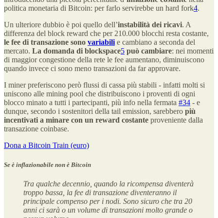
politica monetaria di Bitcoin: per farlo servirebbe un hard fork
4
.
Un ulteriore dubbio è poi quello dell’
instabilità dei ricavi
. A
differenza del block reward che per 210.000 blocchi resta costante,
le fee di transazione sono
variabili
e cambiano a seconda del
mercato.
La domanda di blockspace
5
può cambiare
: nei momenti
di maggior congestione della rete le fee aumentano, diminuiscono
quando invece ci sono meno transazioni da far approvare.
I miner preferiscono però flussi di cassa più stabili - infatti molti si
uniscono alle mining pool che distribuiscono i proventi di ogni
blocco minato a tutti i partecipanti, più info nella fermata
#34
- e
dunque, secondo i sostenitori della tail emission, sarebbero
più
incentivati a minare con un reward costante
proveniente dalla
transazione coinbase.
Dona a Bitcoin Train (euro)
Se è inflazionabile non è Bitcoin
Tra qualche decennio, quando la ricompensa diventerà
troppo bassa, la fee di transazione diventeranno il
principale compenso per i nodi. Sono sicuro che tra 20
anni ci sarà o un volume di transazioni molto grande o