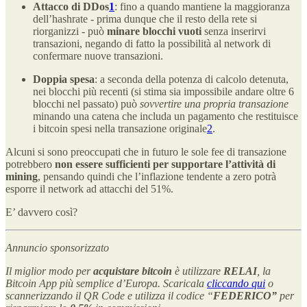
Attacco di DDos
1
: fino a quando mantiene la maggioranza
dell’hashrate - prima dunque che il resto della rete si
riorganizzi - può
minare blocchi vuoti
senza inserirvi
transazioni, negando di fatto la possibilità al network di
confermare nuove transazioni.
Doppia spesa
: a seconda della potenza di calcolo detenuta,
nei blocchi più recenti (si stima sia impossibile andare oltre 6
blocchi nel passato) può
sovvertire
una propria transazione
minando una catena che includa un pagamento che restituisce
i bitcoin spesi nella transazione originale
2
.
Alcuni si sono preoccupati che in futuro le sole fee di transazione
potrebbero
non essere sufficienti per supportare l’attività di
mining
, pensando quindi che l’inflazione tendente a zero potrà
esporre il network ad attacchi del 51%.
E’ davvero così?
Annuncio sponsorizzato
Il miglior modo per
acquistare bitcoin
è utilizzare
RELAI
, la
Bitcoin App più semplice d’Europa. Scaricala
cliccando qui
o
scannerizzando il QR Code e utilizza il codice “
FEDERICO”
per