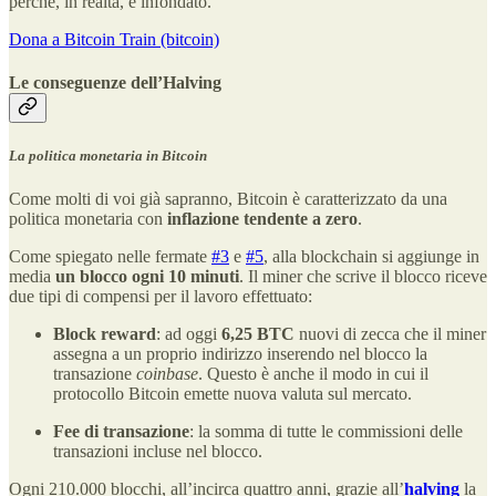
perché, in realtà, è infondato.
Dona a Bitcoin Train (bitcoin)
Le conseguenze dell’Halving
La politica monetaria in Bitcoin
Come molti di voi già sapranno, Bitcoin è caratterizzato da una
politica monetaria con
inflazione tendente a zero
.
Come spiegato nelle fermate
#3
e
#5
, alla blockchain si aggiunge in
media
un blocco ogni 10 minuti
. Il miner che scrive il blocco riceve
due tipi di compensi per il lavoro effettuato:
Block reward
: ad oggi
6,25 BTC
nuovi di zecca che il miner
assegna a un proprio indirizzo inserendo nel blocco la
transazione
coinbase
. Questo è anche il modo in cui il
protocollo Bitcoin emette nuova valuta sul mercato.
Fee di transazione
: la somma di tutte le commissioni delle
transazioni incluse nel blocco.
Ogni 210.000 blocchi, all’incirca quattro anni, grazie all’
halving
la