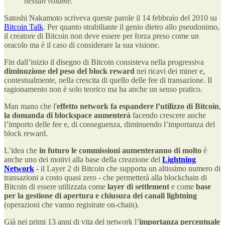
nessun volume.
Satoshi Nakamoto scriveva queste parole il 14 febbraio del 2010 su
Bitcoin Talk
. Per quanto strabiliante il genio dietro allo pseudonimo,
il creatore di Bitcoin non deve essere per forza preso come un
oracolo ma è il caso di considerare la sua visione.
Fin dall’inizio il disegno di Bitcoin consisteva nella progressiva
diminuzione del peso del block reward
nei ricavi dei miner e,
contestualmente, nella crescita di quello delle fee di transazione. Il
ragionamento non è solo teorico ma ha anche un senso pratico.
Man mano che l'
effetto network fa espandere l’utilizzo di Bitcoin
,
la domanda di blockspace aumenterà
facendo crescere anche
l’importo delle fee e, di conseguenza, diminuendo l’importanza del
block reward.
L’idea che
in futuro le commissioni aumenteranno di molto
è
anche uno dei motivi alla base della creazione del
Lightning
Network
- il Layer 2 di Bitcoin che supporta un altissimo numero di
transazioni a costo quasi zero - che permetterà alla blockchain di
Bitcoin di essere utilizzata come
layer di settlement
e come
base
per la gestione di apertura e chiusura dei canali lightning
(operazioni che vanno registrate on-chain).
Già nei primi 13 anni di vita del network l’
importanza percentuale