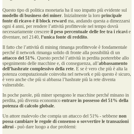
Questo tipo di politica monetaria ha il suo impatto più evidente sul
modello di business dei miner
. Inizialmente la loro
principale
fonte di ricavo è il block reward
ma, andando questa a dimezzarsi
ogni 4 anni, per rendere l’attività profittevole nel tempo dovrà
necessariamente crescere
il peso percentuale delle fee tra i ricavi
e
diventare, nel 2140,
l’unica fonte di reddito
.
Il fatto che l’attività di mining rimanga profittevole è fondamentale
perché il network rimanga solido di fronte alla possibilità di un
attacco del 51%
. Questo perché l’attività in perdita porterebbe allo
spegnimento delle macchine e, di conseguenza, all’
abbassamento
dell’hashrate complessivo della rete
. E se è vero che più è alta la
potenza computazionale coinvolta nel network e più questo è sicuro,
è vero anche che più si abbassa l’hashrate più la rete diventa
vulnerabile.
In poche parole, più miner spengono le macchine perché minano in
perdita, più diventa economico
entrare in possesso del 51% della
potenza di calcolo globale
.
Un attore malevolo che compia un attacco del 51% - sebbene
non
possa cambiare le regole di consenso o sovvertire le transazioni
altrui
- può dare luogo a due problemi: