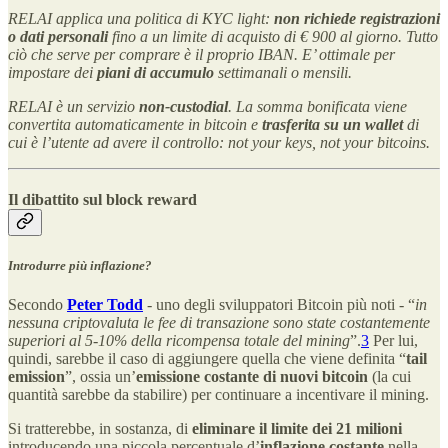
RELAI applica una politica di KYC light:
non richiede registrazioni
o dati personali
fino a un limite di acquisto di € 900 al giorno. Tutto
ciò che serve per comprare è il proprio IBAN. E’ ottimale per
impostare dei
piani di accumulo
settimanali o mensili.
RELAI è un servizio
non-custodial
. La somma bonificata viene
convertita automaticamente in bitcoin e
trasferita su un wallet
di
cui è l’utente ad avere il controllo: not your keys, not your bitcoins.
Il dibattito sul block reward
Introdurre più inflazione?
Secondo
Peter Todd
- uno degli sviluppatori Bitcoin più noti - “
in
nessuna criptovaluta le fee di transazione sono state costantemente
superiori al 5-10% della ricompensa totale del mining
”.
3
Per lui,
quindi, sarebbe il caso di aggiungere quella che viene definita “
tail
emission
”, ossia un’
emissione costante di nuovi bitcoin
(la cui
quantità sarebbe da stabilire) per continuare a incentivare il mining.
Si tratterebbe, in sostanza, di
eliminare il limite dei 21 milioni
introducendo una piccola percentuale d’
inflazione costante
nella