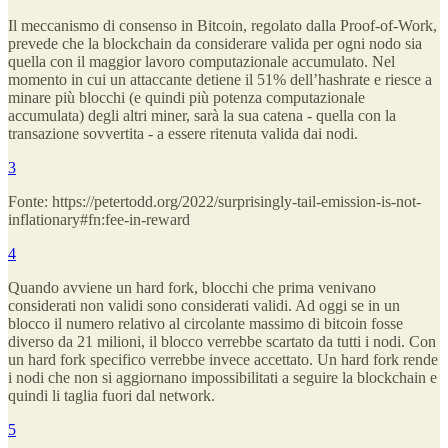
Il meccanismo di consenso in Bitcoin, regolato dalla Proof-of-Work,
prevede che la blockchain da considerare valida per ogni nodo sia
quella con il maggior lavoro computazionale accumulato. Nel
momento in cui un attaccante detiene il 51% dell’hashrate e riesce a
minare più blocchi (e quindi più potenza computazionale
accumulata) degli altri miner, sarà la sua catena - quella con la
transazione sovvertita - a essere ritenuta valida dai nodi.
3
Fonte: https://petertodd.org/2022/surprisingly-tail-emission-is-not-
inflationary#fn:fee-in-reward
4
Quando avviene un hard fork, blocchi che prima venivano
considerati non validi sono considerati validi. Ad oggi se in un
blocco il numero relativo al circolante massimo di bitcoin fosse
diverso da 21 milioni, il blocco verrebbe scartato da tutti i nodi. Con
un hard fork specifico verrebbe invece accettato. Un hard fork rende
i nodi che non si aggiornano impossibilitati a seguire la blockchain e
quindi li taglia fuori dal network.
5