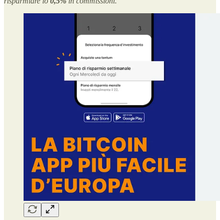
risparmiare lo
0,5%
in commissioni.