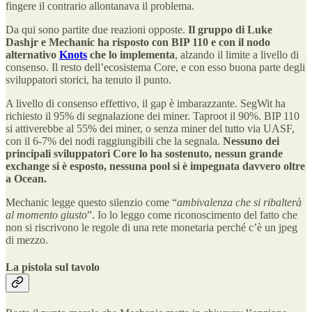
fingere il contrario allontanava il problema.
Da qui sono partite due reazioni opposte.
Il gruppo di Luke
Dashjr e Mechanic ha risposto con BIP 110 e con il nodo
alternativo
Knots
che lo implementa
, alzando il limite a livello di
consenso. Il resto dell’ecosistema Core, e con esso buona parte degli
sviluppatori storici, ha tenuto il punto.
A livello di consenso effettivo, il gap è imbarazzante. SegWit ha
richiesto il 95% di segnalazione dei miner. Taproot il 90%. BIP 110
si attiverebbe al 55% dei miner, o senza miner del tutto via UASF,
con il 6-7% dei nodi raggiungibili che la segnala.
Nessuno dei
principali sviluppatori Core lo ha sostenuto, nessun grande
exchange si è esposto, nessuna pool si è impegnata davvero oltre
a Ocean.
Mechanic legge questo silenzio come “
ambivalenza che si ribalterà
al momento giusto
”. Io lo leggo come riconoscimento del fatto che
non si riscrivono le regole di una rete monetaria perché c’è un jpeg
di mezzo.
La pistola sul tavolo