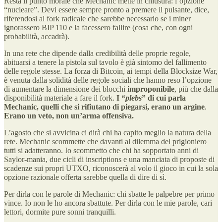
Resta il punto morale che Mechanic mette in chiusura: l’opzione
“nucleare”. Devi essere sempre pronto a premere il pulsante, dice,
riferendosi al fork radicale che sarebbe necessario se i miner
ignorassero BIP 110 e la facessero fallire (cosa che, con ogni
probabilità, accadrà).
In una rete che dipende dalla credibilità delle proprie regole,
abituarsi a tenere la pistola sul tavolo è già sintomo del fallimento
delle regole stesse. La forza di Bitcoin, ai tempi della Blocksize War,
è venuta dalla solidità delle regole sociali che hanno reso l’opzione
di aumentare la dimensione dei blocchi
improponibile
, più che dalla
disponibilità materiale a fare il fork.
I “
plebs
” di cui parla
Mechanic, quelli che si rifiutano di piegarsi, erano un argine
.
Erano un veto, non un’arma offensiva.
L’agosto che si avvicina ci dirà chi ha capito meglio la natura della
rete. Mechanic scommette che davanti al dilemma del prigioniero
tutti si adatteranno. Io scommetto che chi ha sopportato anni di
Saylor-mania, due cicli di inscriptions e una manciata di proposte di
scadenze sui propri UTXO, riconoscerà al volo il gioco in cui la sola
opzione razionale offerta sarebbe quella di dire di sì.
Per dirla con le parole di Mechanic: chi sbatte le palpebre per primo
vince. Io non le ho ancora sbattute. Per dirla con le mie parole, cari
lettori, dormite pure sonni tranquilli.