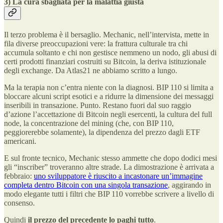
3) La cura sbagliata per la malattia giusta
Il terzo problema è il bersaglio. Mechanic, nell’intervista, mette in
fila diverse preoccupazioni vere: la frattura culturale tra chi
accumula soltanto e chi non gestisce nemmeno un nodo, gli abusi di
certi prodotti finanziari costruiti su Bitcoin, la deriva istituzionale
degli exchange. Da Atlas21 ne abbiamo scritto a lungo.
Ma la terapia non c’entra niente con la diagnosi. BIP 110 si limita a
bloccare alcuni script esotici e a ridurre la dimensione dei messaggi
inseribili in transazione. Punto. Restano fuori dal suo raggio
d’azione l’accettazione di Bitcoin negli esercenti, la cultura del full
node, la concentrazione del mining (che, con BIP 110,
peggiorerebbe solamente), la dipendenza del prezzo dagli ETF
americani.
E sul fronte tecnico, Mechanic stesso ammette che dopo dodici mesi
gli “inscriber” troveranno altre strade. La dimostrazione è arrivata a
febbraio:
uno sviluppatore è riuscito a incastonare un’immagine
completa dentro Bitcoin con una singola transazione
, aggirando in
modo elegante tutti i filtri che BIP 110 vorrebbe scrivere a livello di
consenso.
Quindi
il prezzo del precedente lo paghi tutto
.