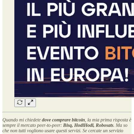
Quando mi chiedete
dove comprare bitcoin
, la mia prima risposta è
sempre il mercato peer-to-peer:
Bisq, HodlHodl, Robosats
. Ma so
che non tutti vogliono usare questi servizi. Se cercate un servizio