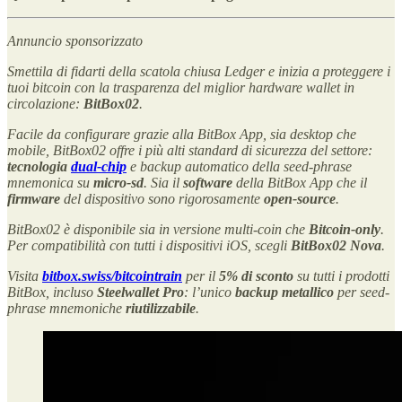
Annuncio sponsorizzato
Smettila di fidarti della scatola chiusa Ledger e inizia a proteggere i
tuoi bitcoin con la trasparenza del miglior hardware wallet in
circolazione:
BitBox02
.
Facile da configurare grazie alla BitBox App, sia desktop che
mobile, BitBox02 offre i più alti standard di sicurezza del settore:
tecnologia
dual-chip
e backup automatico della seed-phrase
mnemonica su
micro-sd
. Sia il
software
della BitBox App che il
firmware
del dispositivo sono rigorosamente
open-source
.
BitBox02 è disponibile sia in versione multi-coin che
Bitcoin-only
.
Per compatibilità con tutti i dispositivi iOS, scegli
BitBox02 Nova
.
Visita
bitbox.swiss/bitcointrain
per il
5% di sconto
su tutti i prodotti
BitBox, incluso
Steelwallet Pro
: l’unico
backup metallico
per seed-
phrase mnemoniche
riutilizzabile
.