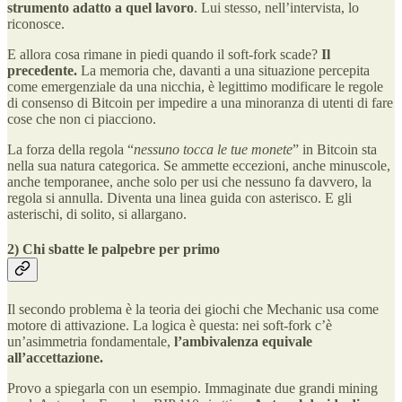
strumento adatto a quel lavoro
. Lui stesso, nell’intervista, lo
riconosce.
E allora cosa rimane in piedi quando il soft-fork scade?
Il
precedente.
La memoria che, davanti a una situazione percepita
come emergenziale da una nicchia, è legittimo modificare le regole
di consenso di Bitcoin per impedire a una minoranza di utenti di fare
cose che non ci piacciono.
La forza della regola “
nessuno tocca le tue monete
” in Bitcoin sta
nella sua natura categorica. Se ammette eccezioni, anche minuscole,
anche temporanee, anche solo per usi che nessuno fa davvero, la
regola si annulla. Diventa una linea guida con asterisco. E gli
asterischi, di solito, si allargano.
2) Chi sbatte le palpebre per primo
Il secondo problema è la teoria dei giochi che Mechanic usa come
motore di attivazione. La logica è questa: nei soft-fork c’è
un’asimmetria fondamentale,
l’ambivalenza equivale
all’accettazione.
Provo a spiegarla con un esempio. Immaginate due grandi mining