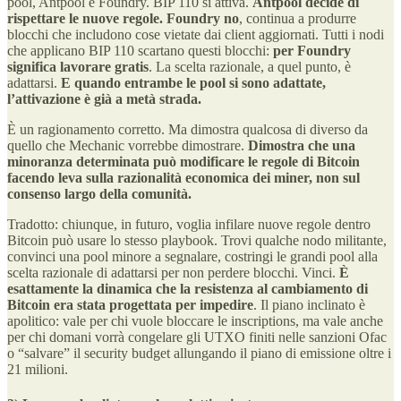
pool, Antpool e Foundry. BIP 110 si attiva.
Antpool decide di
rispettare le nuove regole. Foundry no
, continua a produrre
blocchi che includono cose vietate dai client aggiornati. Tutti i nodi
che applicano BIP 110 scartano questi blocchi:
per Foundry
significa lavorare gratis
. La scelta razionale, a quel punto, è
adattarsi.
E quando entrambe le pool si sono adattate,
l’attivazione è già a metà strada.
È un ragionamento corretto. Ma dimostra qualcosa di diverso da
quello che Mechanic vorrebbe dimostrare.
Dimostra che una
minoranza determinata può modificare le regole di Bitcoin
facendo leva sulla razionalità economica dei miner, non sul
consenso largo della comunità.
Tradotto: chiunque, in futuro, voglia infilare nuove regole dentro
Bitcoin può usare lo stesso playbook. Trovi qualche nodo militante,
convinci una pool minore a segnalare, costringi le grandi pool alla
scelta razionale di adattarsi per non perdere blocchi. Vinci.
È
esattamente la dinamica che la resistenza al cambiamento di
Bitcoin era stata progettata per impedire
. Il piano inclinato è
apolitico: vale per chi vuole bloccare le inscriptions, ma vale anche
per chi domani vorrà congelare gli UTXO finiti nelle sanzioni Ofac
o “salvare” il security budget allungando il piano di emissione oltre i
21 milioni.