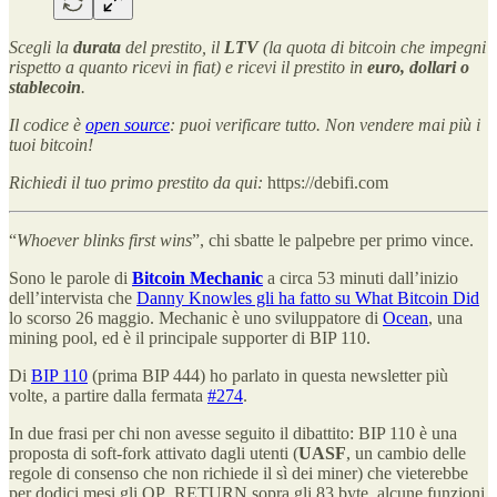
Scegli la
durata
del prestito, il
LTV
(la quota di bitcoin che impegni
rispetto a quanto ricevi in fiat) e ricevi il prestito in
euro, dollari o
stablecoin
.
Il codice è
open source
: puoi verificare tutto. Non vendere mai più i
tuoi bitcoin!
Richiedi il tuo primo prestito da qui:
https://debifi.com
“
Whoever blinks first wins
”, chi sbatte le palpebre per primo vince.
Sono le parole di
Bitcoin Mechanic
a circa 53 minuti dall’inizio
dell’intervista che
Danny Knowles gli ha fatto su What Bitcoin Did
lo scorso 26 maggio. Mechanic è uno sviluppatore di
Ocean
, una
mining pool, ed è il principale supporter di BIP 110.
Di
BIP 110
(prima BIP 444) ho parlato in questa newsletter più
volte, a partire dalla fermata
#274
.
In due frasi per chi non avesse seguito il dibattito: BIP 110 è una
proposta di soft-fork attivato dagli utenti (
UASF
, un cambio delle
regole di consenso che non richiede il sì dei miner) che vieterebbe
per dodici mesi gli OP_RETURN sopra gli 83 byte, alcune funzioni