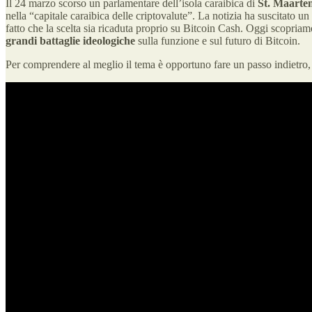
Il 24 marzo scorso un parlamentare dell’isola caraibica di
St. Maarte
nella “capitale caraibica delle criptovalute”. La notizia ha suscitato u
fatto che la scelta sia ricaduta proprio su Bitcoin Cash. Oggi scopriam
grandi battaglie ideologiche
sulla funzione e sul futuro di Bitcoin.
Per comprendere al meglio il tema è opportuno fare un passo indietro,