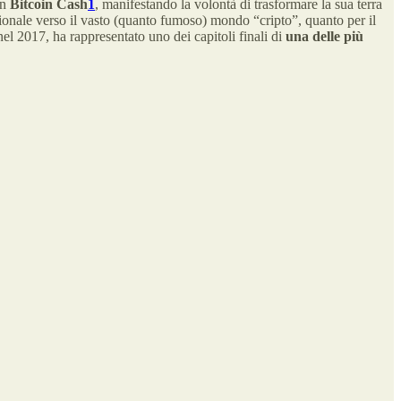
in
Bitcoin Cash
1
, manifestando la volontà di trasformare la sua terra
tuzionale verso il vasto (quanto fumoso) mondo “cripto”, quanto per il
 nel 2017, ha rappresentato uno dei capitoli finali di
una delle più