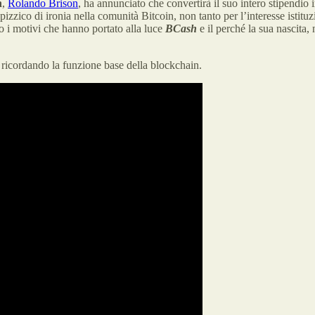
n
,
Rolando Brison
, ha annunciato che convertirà il suo intero stipendio 
n pizzico di ironia nella comunità Bitcoin, non tanto per l’interesse isti
o i motivi che hanno portato alla luce
BCash
e il perché la sua nascita,
 ricordando la funzione base della blockchain.