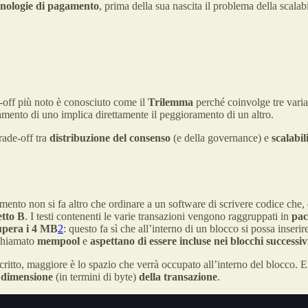
ecnologie di pagamento
, prima della sua nascita il problema della scalab
de-off più noto è conosciuto come il
Trilemma
perché coinvolge tre varia
ioramento di uno implica direttamente il peggioramento di un altro.
rade-off tra
distribuzione del consenso
(e della governance) e
scalabil
ento non si fa altro che ordinare a un software di scrivere codice che, 
etto B
. I testi contenenti le varie transazioni vengono raggruppati in
pac
upera i 4 MB
2
: questo fa sì che all’interno di un blocco si possa inseri
 chiamato
mempool
e
aspettano di essere incluse nei blocchi successiv
critto, maggiore è lo spazio che verrà occupato all’interno del blocco. 
 dimensione
(in termini di byte)
della transazione
.