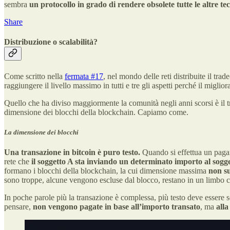
sembra
un
protocollo in grado di rendere obsolete tutte le altre t
Share
Distribuzione o scalabilità?
Come scritto nella
fermata #17
, nel mondo delle reti distribuite il tra
raggiungere il livello massimo in tutti e tre gli aspetti perché il migl
Quello che ha diviso maggiormente la comunità negli anni scorsi è il t
dimensione dei blocchi della blockchain. Capiamo come.
La dimensione dei blocchi
Una transazione in bitcoin è puro testo.
Quando si effettua un pagam
rete che
il soggetto A sta inviando un determinato importo al sogg
formano i blocchi della blockchain, la cui dimensione massima
non s
sono troppe, alcune vengono escluse dal blocco, restano in un limbo
In poche parole più la transazione è complessa, più testo deve essere s
pensare,
non vengono pagate in base all’importo transato
, ma
alla