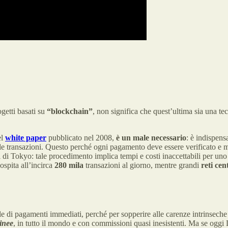
getti basati su
“blockchain”
, non significa che quest’ultima sia una tec
el
white paper
pubblicato nel 2008,
è un male necessario
: è indispens
le transazioni. Questo perché ogni pagamento deve essere verificato e m
 di Tokyo: tale procedimento implica tempi e costi inaccettabili per uno
ospita all’incirca
280 mila
transazioni al giorno, mentre grandi
reti cen
 di pagamenti immediati, perché per sopperire alle carenze intrinseche
inee
, in tutto il mondo e con commissioni quasi inesistenti. Ma se ogg