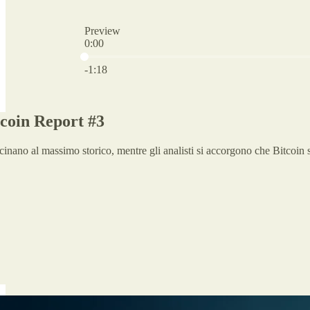
Preview
0:00
Current time: 0:00 / Total time: -1:18
-1:18
tcoin Report #3
icinano al massimo storico, mentre gli analisti si accorgono che Bitcoin