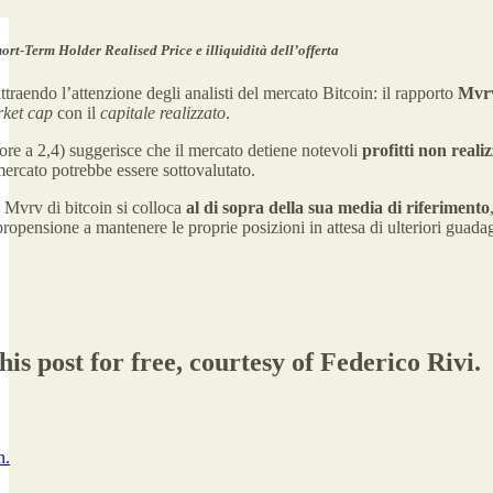
rt-Term Holder Realised Price e illiquidità dell’offerta
attraendo l’attenzione degli analisti del mercato Bitcoin: il rapporto
Mvr
ket cap
con il
capitale realizzato
.
re a 2,4) suggerisce che il mercato detiene notevoli
profitti non realiz
mercato potrebbe essere sottovalutato.
 Mvrv di bitcoin si colloca
al di sopra della sua media di riferimento
opensione a mantenere le proprie posizioni in attesa di ulteriori guada
is post for free, courtesy of Federico Rivi.
n.