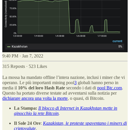
9:40 PM · Jan 7, 2022
315 Reposts
·
523 Likes
La mossa ha mandato offline l’intera nazione, inclusi i miner che vi
operano. Le più importanti mining pool
3
globali hanno perso in
media il
10% del loro Hash Rate
secondo i dati di
pool Btc.com
.
Questo ha portato diverse testate ad avventarsi sulla notizia per
dichiarare ancora una volta la morte
, o quasi, di Bitcoin.
La Stampa:
Il blocco di Internet in Kazakhstan mette in
ginocchio la rete Bitcoin
.
Il
Sole 24 Ore
:
Kazakistan, le proteste spaventano i miners di
criptovalute
.