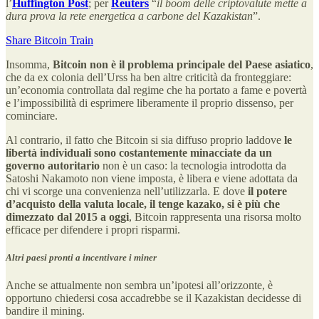
l’
Huffington Post
; per
Reuters
“
il boom delle criptovalute mette a
dura prova la rete energetica a carbone del Kazakistan
”.
Share Bitcoin Train
Insomma,
Bitcoin non è il problema principale del Paese asiatico
,
che da ex colonia dell’Urss ha ben altre criticità da fronteggiare:
un’economia controllata dal regime che ha portato a fame e povertà
e l’impossibilità di esprimere liberamente il proprio dissenso, per
cominciare.
Al contrario, il fatto che Bitcoin si sia diffuso proprio laddove
le
libertà individuali sono costantemente minacciate da un
governo autoritario
non è un caso: la tecnologia introdotta da
Satoshi Nakamoto non viene imposta, è libera e viene adottata da
chi vi scorge una convenienza nell’utilizzarla. E dove
il potere
d’acquisto della valuta locale, il tenge kazako, si è più che
dimezzato dal 2015 a oggi
, Bitcoin rappresenta una risorsa molto
efficace per difendere i propri risparmi.
Altri paesi pronti a incentivare i miner
Anche se attualmente non sembra un’ipotesi all’orizzonte, è
opportuno chiedersi cosa accadrebbe se il Kazakistan decidesse di
bandire il mining.