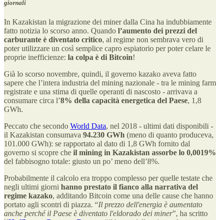
giornali
In Kazakistan la migrazione dei miner dalla Cina ha indubbiamente
fatto notizia lo scorso anno. Quando
l’aumento dei prezzi del
carburante è diventato critico
, al regime non sembrava vero di
poter utilizzare un così semplice capro espiatorio per poter celare le
proprie inefficienze:
la colpa è di Bitcoin
!
Già lo scorso novembre, quindi, il governo kazako aveva fatto
sapere che l’intera industria del mining nazionale - tra le mining farm
registrate e una stima di quelle operanti di nascosto - arrivava a
consumare circa l’
8% della capacità energetica del Paese
, 1,8
GWh.
Peccato che secondo
World Data
, nel 2018 - ultimi dati disponibili -
il Kazakistan consumava
94.230 GWh
(meno di quanto produceva,
101.000 GWh): se rapportato al dato di 1,8 GWh fornito dal
governo si scopre che
il mining in Kazakistan assorbe lo
0,0019%
del fabbisogno totale: giusto un po’ meno dell’8%.
Probabilmente il calcolo era troppo complesso per quelle testate che
negli ultimi giorni
hanno prestato il fianco alla narrativa del
regime kazako
, additando Bitcoin come una delle cause che hanno
portato agli scontri di piazza. “
Il prezzo dell'energia è aumentato
anche perché il Paese è diventato l'eldorado dei miner
”, ha scritto