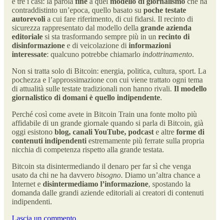
e tre i casi: la parola
fine
a quel
modello di giornalismo
che ha
contraddistinto un’epoca, quello basato su
poche testate
autorevoli
a cui fare riferimento, di cui fidarsi. Il recinto di
sicurezza rappresentato dal modello della
grande azienda
editoriale
si sta trasformando sempre più in un
recinto di
disinformazione
e di veicolazione di
informazioni
interessate
: qualcuno potrebbe chiamarlo
indottrinamento
.
Non si tratta solo di Bitcoin: energia, politica, cultura, sport. La
pochezza e l’approssimazione con cui viene trattato ogni tema
di attualità sulle testate tradizionali non hanno rivali.
Il modello
giornalistico di domani è quello indipendente
.
Perché così come avete in Bitcoin Train una fonte molto più
affidabile di un grande giornale quando si parla di Bitcoin, già
oggi esistono
blog, canali YouTube, podcast
e altre
forme di
contenuti indipendenti
estremamente più ferrate sulla propria
nicchia di competenza rispetto alla grande testata.
Bitcoin sta disintermediando il denaro per far sì che venga
usato da chi ne ha davvero
bisogno
. Diamo un’altra chance a
Internet e
disintermediamo l’informazione
, spostando la
domanda dalle grandi aziende editoriali ai creatori di contenuti
indipendenti.
Lascia un commento