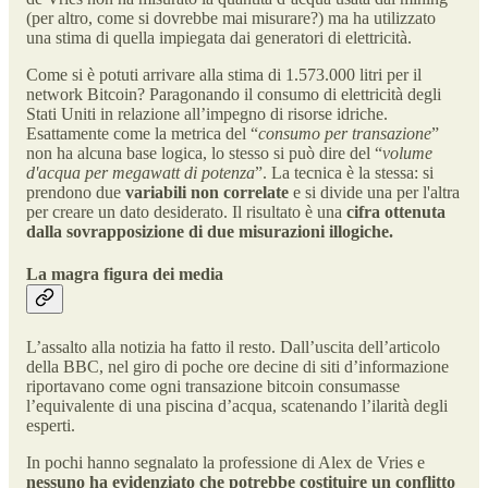
(per altro, come si dovrebbe mai misurare?) ma ha utilizzato
una stima di quella impiegata dai generatori di elettricità.
Come si è potuti arrivare alla stima di 1.573.000 litri per il
network Bitcoin? Paragonando il consumo di elettricità degli
Stati Uniti in relazione all’impegno di risorse idriche.
Esattamente come la metrica del “
consumo per transazione
”
non ha alcuna base logica, lo stesso si può dire del “
volume
d'acqua per megawatt di potenza
”. La tecnica è la stessa: si
prendono due
variabili non correlate
e si divide una per l'altra
per creare un dato desiderato. Il risultato è una
cifra ottenuta
dalla sovrapposizione di due misurazioni illogiche.
La magra figura dei media
L’assalto alla notizia ha fatto il resto. Dall’uscita dell’articolo
della BBC, nel giro di poche ore decine di siti d’informazione
riportavano come ogni transazione bitcoin consumasse
l’equivalente di una piscina d’acqua, scatenando l’ilarità degli
esperti.
In pochi hanno segnalato la professione di Alex de Vries e
nessuno ha evidenziato che potrebbe costituire un conflitto