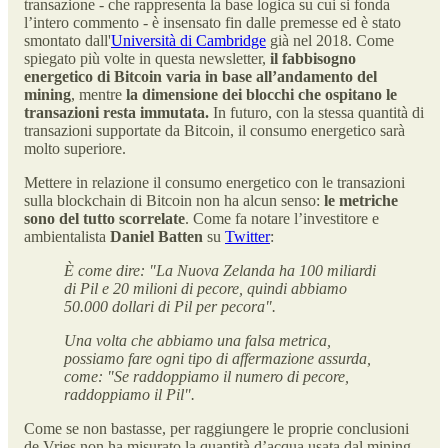
transazione - che rappresenta la base logica su cui si fonda
l’intero commento - è insensato fin dalle premesse ed è stato
smontato dall'
Università di Cambridge
già nel 2018. Come
spiegato più volte in questa newsletter,
il fabbisogno
energetico di Bitcoin varia in base all’andamento del
mining
, mentre
la dimensione dei blocchi che ospitano le
transazioni resta immutata.
In futuro, con la stessa quantità di
transazioni supportate da Bitcoin, il consumo energetico sarà
molto superiore.
Mettere in relazione il consumo energetico con le transazioni
sulla blockchain di Bitcoin non ha alcun senso:
le metriche
sono del tutto scorrelate
. Come fa notare l’investitore e
ambientalista
Daniel Batten
su
Twitter
:
È come dire: "La Nuova Zelanda ha 100 miliardi
di Pil e 20 milioni di pecore, quindi abbiamo
50.000 dollari di Pil per pecora".
Una volta che abbiamo una falsa metrica,
possiamo fare ogni tipo di affermazione assurda,
come: "Se raddoppiamo il numero di pecore,
raddoppiamo il Pil".
Come se non bastasse, per raggiungere le proprie conclusioni
de Vries non ha misurato la quantità d’acqua usata dal mining