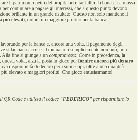
e il patrimonio netto dei proprietari e far fallire la banca. La mossa
per continuare a pagare gli interessi, che a questo punto devono
zione brillante in un grande risultato. Questo non solo mantiene il
 più elevati
, quindi un maggiore profitto per la banca.
e lavorando per la banca e, ancora una volta, il pagamento degli
 dove si lanciano accuse. Il mutuatario semplicemente non può, non
. Alla fine si giunge a un
compromesso
. Come in precedenza,
la
a, questa volta, alza la posta in gioco per
fornire ancora più denaro
va disponibilità di denaro per i suoi scopi, oltre a una quantità
si più elevato e maggiori profitti. Che gioco entusiasmante!
l QR Code e utilizza il codice “
FEDERICO”
per risparmiare lo