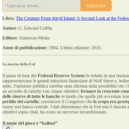
Subscribe
Libro
:
The Creature From Jekyll Island: A Second Look at the Feder
Autore
: G. Edward Griffin
Editore
: American Media
Anno di pubblicazione
: 1994. Ultima edizione: 2010.
La nascita della Fed
Il piano di base del
Federal Reserve System
fu redatto in una riunio
rappresentavano le grandi istituzioni finanziarie di Wall Street e, indi
unite, l'opinione pubblica sarebbe stata allertata dalla possibilità ch
un accordo di cartello con cinque obiettivi:
fermare la crescente con
delle riserve di tutte le banche
in modo che quelle più avventate non f
perdite del cartello
; convincere il Congresso che
lo scopo era prote
essere una banca centrale. I dati dimostrano che la Fed non è riuscita a
obiettivi sopra citati, ha avuto un successo incondizionato.
Il nome del gioco è “bailout”