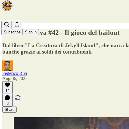
Fermata estiva #42 - Il gioco del bailout
Subscribe
Sign in
Dal libro "La Creatura di Jekyll Island", che narra la
banche grazie ai soldi dei contribuenti
Federico Rivi
Aug 06, 2022
12
3
Share