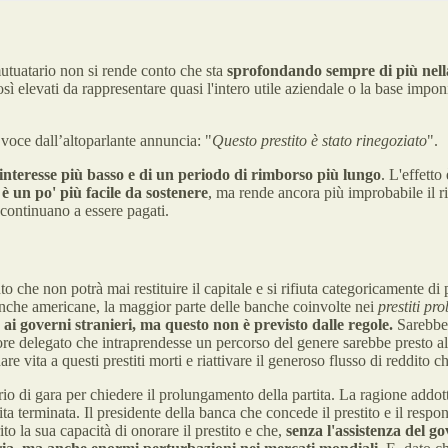
mutuatario non si rende conto che sta
sprofondando sempre di più nella
 elevati da rappresentare quasi l'intero utile aziendale o la base imponib
 voce dall’altoparlante annuncia: "
Questo prestito è stato rinegoziato
".
interesse più basso e di un periodo di rimborso più lungo
. L'effetto
è un po' più facile da sostenere
, ma rende ancora più improbabile il r
i continuano a essere pagati.
onto che non potrà mai restituire il capitale e si rifiuta categoricamente 
banche americane, la maggior parte delle banche coinvolte nei
prestiti pr
i e ai governi stranieri, ma questo non è previsto dalle regole.
Sarebbe 
re delegato che intraprendesse un percorso del genere sarebbe presto all
re vita a questi prestiti morti e riattivare il generoso flusso di reddito
ario di gara per chiedere il prolungamento della partita. La ragione addot
ita terminata. Il presidente della banca che concede il prestito e il res
to la sua capacità di onorare il prestito e che,
senza l'assistenza del g