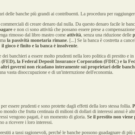
etari delle banche più grandi ai contribuenti. La procedura per raggiunger
 commerciali di creare denaro dal nulla. Da questo denaro facile le ban
pagare
e non ci sono attività che possano essere prese a compensazion
 venga rimosso dal libro mastro come
attività
, senza una riduzione delle
p
, ma
la passività monetaria rimane
. [...] Se la banca è costretta a canc
,
il gioco è finito e la banca è insolvente
.
ei banchieri a essere molto prudenti nella loro politica di prestito e in
m (FED), la Federal Deposit Insurance Corporation (FDIC) e la F
d altri governi non ricadano interamente sui proprietari delle banch
 una vasta disoccupazione e di un'interruzione dell'economia.
per essere prudenti e sono protette dagli effetti della loro stessa follia.
P
 mondo che frutta centinaia di milioni di dollari di interessi annui è altre
eressi vengono pagati, è un momento di gloria.
Se il prestito non viene
 a ricevere i loro interessi.
restiti a tassi ragionevoli, perché le banche possono guadagnare di più con