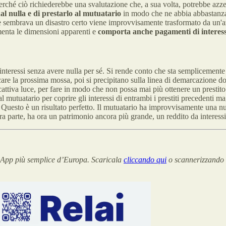
hé ciò richiederebbe una svalutazione che, a sua volta, potrebbe azzerar
l nulla e di prestarlo al mutuatario
in modo che ne abbia abbastanza 
che sembrava un disastro certo viene improvvisamente trasformato da un'a
umenta le dimensioni apparenti e
comporta anche pagamenti di interessi
 interessi senza avere nulla per sé. Si rende conto che sta semplicement
ficare la prossima mossa, poi si precipitano sulla linea di demarcazione
 cattiva luce, per fare in modo che non possa mai più ottenere un prestito
al mutuatario per coprire gli interessi di entrambi i prestiti precedenti m
. Questo è un risultato perfetto. Il mutuatario ha improvvisamente una nuo
altra parte, ha ora un patrimonio ancora più grande, un reddito da interes
n App più semplice d’Europa. Scaricala
cliccando qui
o scannerizzando i