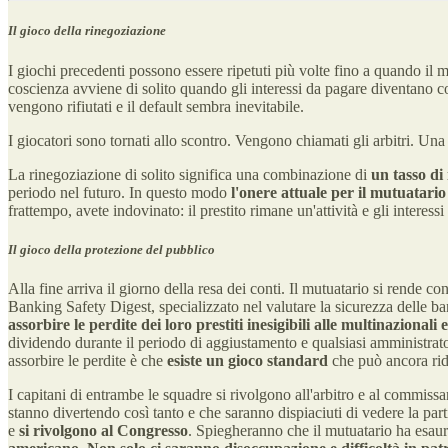
Il gioco della rinegoziazione
I giochi precedenti possono essere ripetuti più volte fino a quando il 
coscienza avviene di solito quando gli interessi da pagare diventano così
vengono rifiutati e il default sembra inevitabile.
I giocatori sono tornati allo scontro. Vengono chiamati gli arbitri. Una
La rinegoziazione di solito significa una combinazione di
un tasso di 
periodo nel futuro. In questo modo
l'onere attuale per il mutuatario 
frattempo, avete indovinato: il prestito rimane un'attività e gli interess
Il gioco della protezione del pubblico
Alla fine arriva il giorno della resa dei conti. Il mutuatario si rende c
Banking Safety Digest, specializzato nel valutare la sicurezza delle 
assorbire le perdite dei loro prestiti inesigibili alle multinazional
dividendo durante il periodo di aggiustamento e qualsiasi amministrato
assorbire le perdite è che
esiste un gioco standard
che può ancora rida
I capitani di entrambe le squadre si rivolgono all'arbitro e al commiss
stanno divertendo così tanto e che saranno dispiaciuti di vedere la part
e
si rivolgono al Congresso
. Spiegheranno che il mutuatario ha esauri