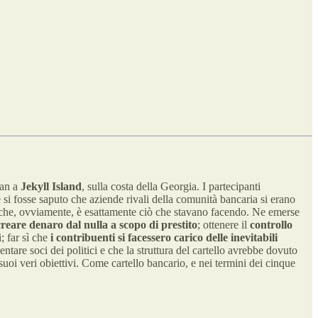
gan a
Jekyll Island
, sulla costa della Georgia. I partecipanti
e si fosse saputo che aziende rivali della comunità bancaria si erano
 il che, ovviamente, è esattamente ciò che stavano facendo. Ne emerse
creare denaro dal nulla a scopo di prestito
; ottenere il
controllo
; far sì che
i contribuenti si facessero carico delle inevitabili
ntare soci dei politici e che la struttura del cartello avrebbe dovuto
suoi veri obiettivi. Come cartello bancario, e nei termini dei cinque