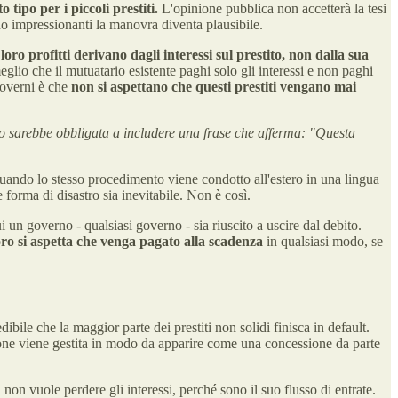
tipo per i piccoli prestiti.
L'opinione pubblica non accetterà la tesi
ano impressionanti la manovra diventa plausibile.
 loro profitti derivano dagli interessi sul prestito, non dalla sua
glio che il mutuatario esistente paghi solo gli interessi e non paghi
governi è che
non si aspettano che questi prestiti vengano mai
ro sarebbe obbligata a includere una frase che afferma: "Questa
uando lo stesso procedimento viene condotto all'estero in una lingua
orma di disastro sia inevitabile. Non è così.
i un governo - qualsiasi governo - sia riuscito a uscire dal debito.
o si aspetta che venga pagato alla scadenza
in qualsiasi modo, se
dibile che la maggior parte dei prestiti non solidi finisca in default.
ne viene gestita in modo da apparire come una concessione da parte
non vuole perdere gli interessi, perché sono il suo flusso di entrate.