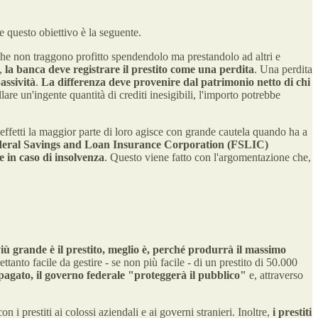
e questo obiettivo è la seguente.
che non traggono profitto spendendolo ma prestandolo ad altri e
e,
la banca deve registrare il prestito come una perdita
. Una perdita
assività
.
La differenza deve provenire dal patrimonio netto di chi
ellare un'ingente quantità di crediti inesigibili, l'importo potrebbe
 effetti la maggior parte di loro agisce con grande cautela quando ha a
ederal Savings and Loan Insurance Corporation (FSLIC)
e in caso di insolvenza
. Questo viene fatto con l'argomentazione che,
iù grande è il prestito, meglio è, perché produrrà il massimo
ttanto facile da gestire - se non più facile - di un prestito di 50.000
 pagato, il governo federale "proteggerà il pubblico"
e, attraverso
 i prestiti ai colossi aziendali e ai governi stranieri. Inoltre,
i prestiti