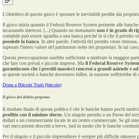
L'obiettivo di questo gioco è spostare le inevitabili perdite dai propri
Il gioco inizia quando il Federal Reserve System permette alle banche
incassando interessi. [...] Quando un mutuatario
non è in grado di ri
contabile può essere sgradita a una banca perché fa sì che il prestito
possiede la banca
. In altre parole, l'attività del prestito viene rimossa
superare l'intero valore del patrimonio netto dei proprietari. In tal caso
Questa preoccupazione sarebbe sufficiente a motivare la maggior parte d
che fare con privati e piccole imprese. Ma
il Federal Reserve Syste
garantiscono che i prestiti massicci concessi a grandi aziende e a
se queste società o banche dovessero fallire, la nazione soffrirebbe di
Dona a Bitcoin Train (bitcoin)
Il gioco del debito perpetuo
Il risultato finale di questa politica è che le banche hanno pochi motivi 
profitto con il minimo sforzo
. Un singolo prestito a un Paese del terzo
dollari a un commerciante locale in un centro commerciale. Se gli int
vari meccanismi descritti a breve, farà in modo che le banche continuino
Per il singolo e il piccolo imprenditore è sempre più difficile ottenere p