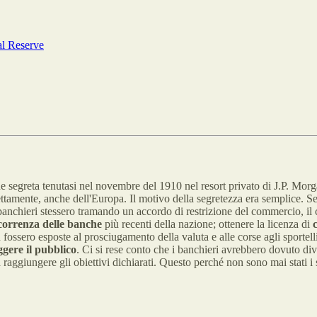
al Reserve
ne segreta tenutasi nel novembre del 1910 nel resort privato di J.P. Mor
rettamente, anche dell'Europa. Il motivo della segretezza era semplice. S
e i banchieri stessero tramando un accordo di restrizione del commercio,
correnza delle banche
più recenti della nazione; ottenere la licenza di
ossero esposte al prosciugamento della valuta e alle corse agli sportelli
ggere il pubblico
. Ci si rese conto che i banchieri avrebbero dovuto dive
 raggiungere gli obiettivi dichiarati. Questo perché non sono mai stati i 