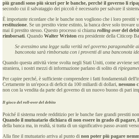
più grandi sono più sicuri per le banche, perché il governo li ri
secondo cui il salvataggio dei piccoli è necessario per salvare il sist
È importante ricordare che le banche non vogliono che i loro prestiti 
restituzione
. Se un prestito viene estinto, la banca deve solo trovare 
mai il prestito stesso. Questo processo si chiama
rolling over
del debi
rimborsati
. Quando
Walter Wriston
era presidente della Citicorp Ba
Se avessimo una legge sulla verità nel governo paragonabile al
banconota sarà rimborsata con i proventi di una banconota ide
Quando questa attività viene svolta negli Stati Uniti, come avviene s
straniera, i nostri mezzi di informazione parlano di solito di
ripiegamen
Per capire perché, è sufficiente comprendere i fatti fondamentali dell'i
Certamente in un'epoca di deficit da 100 miliardi di dollari,
nessuno c
non con la vendita da parte del governo di un nuovo buono di pari im
Il gioco del roll-over del debito
Poiché il sistema rende redditizio per le banche fare grandi prestiti non 
Quando il mutuatario dichiara di non essere in grado di pagare, l
della banca ma, in realtà, si tratta di un significativo passo avanti vers
Alla fine il mutuatario arriva al punto di
non poter più pagare nemme