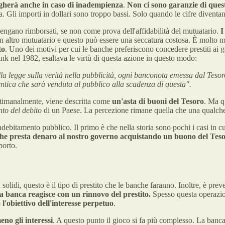
pagherà anche in caso di inadempienza
.
Non ci sono garanzie di questo 
ema. Gli importi in dollari sono troppo bassi. Solo quando le cifre divent
vengano rimborsati, se non come prova dell'affidabilità del mutuatario.
I
un altro mutuatario e questo può essere una seccatura costosa. È molto me
to
. Uno dei motivi per cui le banche preferiscono concedere prestiti ai 
nk nel 1982, esaltava le virtù di questa azione in questo modo:
la legge sulla verità nella pubblicità, ogni banconota emessa dal Teso
ntica che sarà venduta al pubblico alla scadenza di questa".
ettimanalmente, viene descritta come
un'asta di buoni del Tesoro
. Ma q
to del debito
di un Paese. La percezione rimane quella che una qualche f
ndebitamento pubblico. Il primo è che nella storia sono pochi i casi in cu
he presta denaro al nostro governo acquistando un buono del Tesor
porto.
solidi, questo è il tipo di prestito che le banche faranno. Inoltre, è preve
a banca reagisce con un rinnovo del prestito.
Spesso questa operazio
o
l'obiettivo dell'interesse perpetuo
.
no gli interessi
. A questo punto il gioco si fa più complesso. La banca 