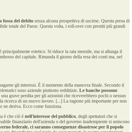
 fossa del debito
senza alcuna prospettiva di uscirne. Questa presa di
ile totale del Paese. Questa volta, i roll-over con prestiti più grandi
 è principalmente estetico. Si riduce la rata mensile, ma si allunga il
imborso del capitale. Rimanda il giorno della resa dei conti ma, nel
di pagarne gli interessi. È il momento della manovra finale. Secondo il
oblematici
sono aziende piuttosto redditizie.
Le banche possono
una grave perdita per gli azionisti che riceverebbero pochi o nessun
a ricerca di un nuovo lavoro. [...] La ragione più importante per non
 che ne deriva. Ecco come funziona.
ta è che ciò è
nell'interesse del pubblico
, degli spettatori che si
ponsabile finanziario dell'azienda o del governo inadempiente si uniscono
overno federale, ci saranno conseguenze disastrose per il popolo