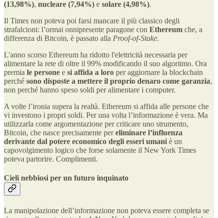
(13,98%)
,
nucleare (7,94%)
e
solare (4,98%)
.
Il Times non poteva poi farsi mancare il più classico degli
strafalcioni: l’ormai onnipresente paragone con
Ethereum
che, a
differenza di Bitcoin, è passato alla
Proof-of-Stake
.
L'anno scorso Ethereum ha ridotto l'elettricità necessaria per
alimentare la rete di oltre il 99% modificando il suo algoritmo. Ora
premia
le persone
e
si affida a loro
per aggiornare la blockchain
perché
sono disposte a mettere il proprio denaro come garanzia
,
non perché hanno speso soldi per alimentare i computer.
A volte l’ironia supera la realtà. Ethereum si affida alle persone che
vi investono i propri soldi. Per una volta l’informazione è vera. Ma
utilizzarla come argomentazione per criticare uno strumento,
Bitcoin, che nasce precisamente per
eliminare l’influenza
derivante dal potere economico degli esseri umani
è un
capovolgimento logico che forse solamente il New York Times
poteva partorire. Complimenti.
Cieli nebbiosi per un futuro inquinato
La manipolazione dell’informazione non poteva essere completa se