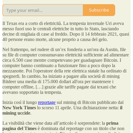
Subscribe
Il Texas era a corto di elettricità. La tempesta invernale Uri aveva
messo fuori uso le centrali elettriche in tutto lo Stato, lasciando
decine di migliaia di case al freddo. Dopo il 14 febbraio 2021, quasi
40 persone erano morte, alcune proprio a causa del gelo.
Nel frattempo, nel rudere di un’ex fonderia a un'ora da Austin, file
su file di computer consumavano elettricità sufficiente ad alimentare
circa 6.500 case mentre competevano per guadagnare Bitcoin. I
computer hanno continuato a funzionare fino a poco dopo la
mezzanotte. Poi l'operatore della rete elettrica statale ha ordinato di
spegnerli. In cambio, ha iniziato a pagare alla società di mining
Bitdeer una media di 175.000 dollari all'ora per mantenere i
computer offline, […] grazie alle tariffe pagate dai texani che
avevano sopportato la tempesta.
Inizia così il lungo
reportage
sul mining di Bitcoin pubblicato dal
New York Times
lo scorso 11 aprile. Una dichiarazione netta:
il
mining uccide
.
La visibilità che viene data all’articolo è sorprendete: la
prima
pagina del Times
è dominata dal reportage con un titolo che non