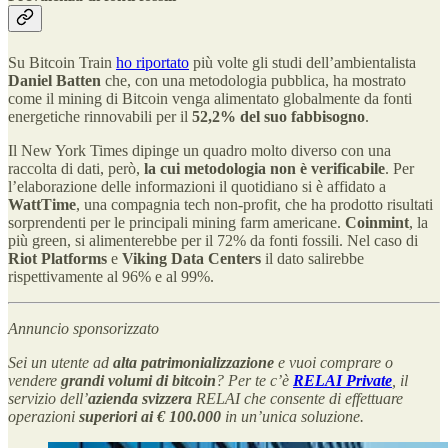
‍Su Bitcoin Train
ho riportato
più volte gli studi dell’ambientalista
Daniel Batten
che, con una metodologia pubblica, ha mostrato
come il mining di Bitcoin venga alimentato globalmente da fonti
energetiche rinnovabili per il
52,2% del suo fabbisogno
.
Il New York Times dipinge un quadro molto diverso con una
raccolta di dati, però,
la cui metodologia non è verificabile
. Per
l’elaborazione delle informazioni il quotidiano si è affidato a
WattTime
, una compagnia tech non-profit, che ha prodotto risultati
sorprendenti per le principali mining farm americane.
Coinmint
, la
più green, si alimenterebbe per il 72% da fonti fossili. Nel caso di
Riot Platforms
e
Viking Data Centers
il dato salirebbe
rispettivamente al 96% e al 99%.
Annuncio sponsorizzato
Sei un utente ad
alta patrimonializzazione
e vuoi comprare o
vendere
grandi volumi di bitcoin
? Per te c’è
RELAI Private
, il
servizio dell’
azienda svizzera
RELAI che consente di effettuare
operazioni
superiori ai € 100.000
in un’unica soluzione.