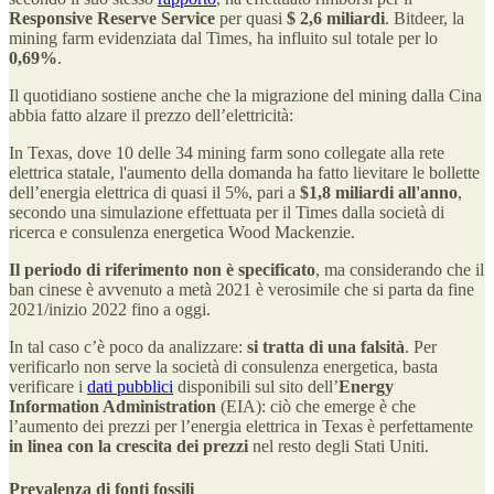
Responsive Reserve Service
per quasi
$ 2,6 miliardi
. Bitdeer, la
mining farm evidenziata dal Times, ha influito sul totale per lo
0,69%
.
Il quotidiano sostiene anche che la migrazione del mining dalla Cina
abbia fatto alzare il prezzo dell’elettricità:
In Texas, dove 10 delle 34 mining farm sono collegate alla rete
elettrica statale, l'aumento della domanda ha fatto lievitare le bollette
dell’energia elettrica di quasi il 5%, pari a
$1,8 miliardi all'anno
,
secondo una simulazione effettuata per il Times dalla società di
ricerca e consulenza energetica Wood Mackenzie.
Il periodo di riferimento non è specificato
, ma considerando che il
ban cinese è avvenuto a metà 2021 è verosimile che si parta da fine
2021/inizio 2022 fino a oggi.
In tal caso c’è poco da analizzare:
si tratta di una falsità
. Per
verificarlo non serve la società di consulenza energetica, basta
verificare i
dati pubblici
disponibili sul sito dell’
Energy
Information Administration
(EIA): ciò che emerge è che
l’aumento dei prezzi per l’energia elettrica in Texas è perfettamente
in linea con la crescita dei prezzi
nel resto degli Stati Uniti.
Prevalenza di fonti fossili