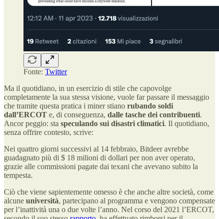
Fonte:
Twitter
Ma il quotidiano, in un esercizio di stile che capovolge
completamente la sua stessa visione, vuole far passare il messaggio
che tramite questa pratica i miner stiano
rubando soldi
dall’ERCOT
e, di conseguenza,
dalle tasche dei contribuenti
.
Ancor peggio: sta
speculando sui disastri climatici
. Il quotidiano,
senza offrire contesto, scrive:
Nei quattro giorni successivi al 14 febbraio, Bitdeer avrebbe
guadagnato più di $ 18 milioni di dollari per non aver operato,
grazie alle commissioni pagate dai texani che avevano subito la
tempesta.
Ciò che viene sapientemente omesso è che anche altre società, come
alcune
università
, partecipano al programma e vengono compensate
per l’inattività una o due volte l’anno. Nel corso del 2021 l’ERCOT,
secondo il suo stesso
rapporto
, ha effettuato rimborsi per il