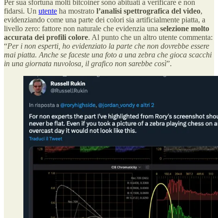
Per sua sfortuna molti bitcoiner sono abituati a verificare e non
fidarsi. Un
utente
ha mostrato
l’analisi spettrografica del video
,
evidenziando come una parte dei colori sia artificialmente piatta, a
livello zero: fattore non naturale che evidenzia una
selezione molto
accurata dei profili colore
. Al punto che un altro utente commenta:
“
Per i non esperti, ho evidenziato la parte che non dovrebbe essere
mai piatta. Anche se faceste una foto a una zebra che gioca scacchi
in una giornata nuvolosa, il grafico non sarebbe così
”.