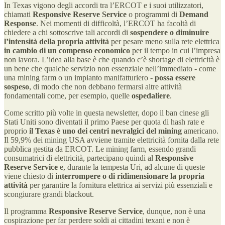
In Texas vigono degli accordi tra l’ERCOT e i suoi utilizzatori,
chiamati
Responsive Reserve Service
o programmi di
Demand
Response
. Nei momenti di difficoltà, l’ERCOT ha facoltà di
chiedere a chi sottoscrive tali accordi di
sospendere o diminuire
l’intensità della propria attività
per pesare meno sulla rete elettrica
in cambio di un compenso economico
per il tempo in cui l’impresa
non lavora. L’idea alla base è che quando c’è shortage di elettricità è
un bene che qualche servizio non essenziale nell’immediato - come
una mining farm o un impianto manifatturiero -
possa essere
sospeso
, di modo che non debbano fermarsi altre attività
fondamentali come, per esempio, quelle
ospedaliere
.
Come scritto più volte in questa newsletter, dopo il ban cinese gli
Stati Uniti sono diventati il primo Paese per quota di hash rate e
proprio
il Texas è uno dei centri nevralgici del mining
americano.
Il 59,9% dei mining USA avviene tramite elettricità fornita dalla rete
pubblica gestita da ERCOT. Le mining farm, essendo grandi
consumatrici di elettricità, partecipano quindi al
Responsive
Reserve Service
e, durante la tempesta Uri, ad alcune di queste
viene chiesto di
interrompere o di ridimensionare la propria
attività
per garantire la fornitura elettrica ai servizi più essenziali e
scongiurare grandi blackout.
Il programma
Responsive Reserve Service
, dunque, non è una
cospirazione per far perdere soldi ai cittadini texani e non è