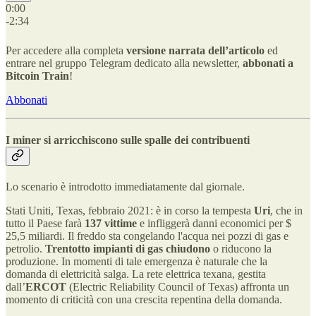
0:00
-2:34
Per accedere alla completa
versione narrata dell’articolo
ed
entrare nel gruppo Telegram dedicato alla newsletter,
abbonati a
Bitcoin Train
!
Abbonati
I miner si arricchiscono sulle spalle dei contribuenti
Lo scenario è introdotto immediatamente dal giornale.
Stati Uniti, Texas, febbraio 2021: è in corso la tempesta
Uri
, che in
tutto il Paese farà
137 vittime
e infliggerà danni economici per $
25,5 miliardi. Il freddo sta congelando l'acqua nei pozzi di gas e
petrolio.
Trentotto impianti di gas chiudono
o riducono la
produzione. In momenti di tale emergenza è naturale che la
domanda di elettricità salga. La rete elettrica texana, gestita
dall’
ERCOT
(Electric Reliability Council of Texas) affronta un
momento di criticità con una crescita repentina della domanda.