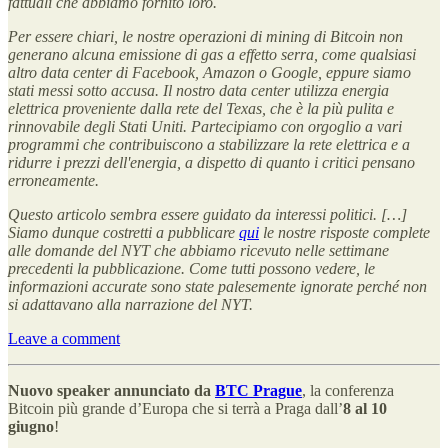
fattuali che abbiamo fornito loro.
Per essere chiari, le nostre operazioni di mining di Bitcoin non
generano alcuna emissione di gas a effetto serra, come qualsiasi
altro data center di Facebook, Amazon o Google, eppure siamo
stati messi sotto accusa. Il nostro data center utilizza energia
elettrica proveniente dalla rete del Texas, che è la più pulita e
rinnovabile degli Stati Uniti. Partecipiamo con orgoglio a vari
programmi che contribuiscono a stabilizzare la rete elettrica e a
ridurre i prezzi dell'energia, a dispetto di quanto i critici pensano
erroneamente.
Questo articolo sembra essere guidato da interessi politici. […]
Siamo dunque costretti a pubblicare
qui
le nostre risposte complete
alle domande del NYT che abbiamo ricevuto nelle settimane
precedenti la pubblicazione. Come tutti possono vedere, le
informazioni accurate sono state palesemente ignorate perché non
si adattavano alla narrazione del NYT.
Leave a comment
Nuovo speaker annunciato da
BTC Prague
, la conferenza
Bitcoin più grande d’Europa che si terrà a Praga dall’
8 al 10
giugno
!