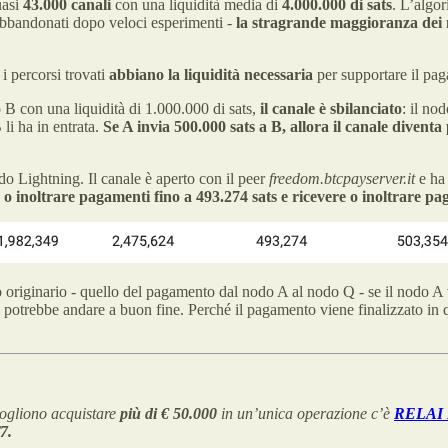
uasi
43.000 canali
con una liquidità media di
4.000.000 di sats
. L’algor
 abbandonati dopo veloci esperimenti -
la stragrande maggioranza dei
i percorsi trovati
abbiano la liquidità necessaria
per supportare il pa
 con una liquidità di 1.000.000 di sats,
il canale è sbilanciato
: il no
li ha in entrata.
Se A invia 500.000 sats a B, allora il canale diventa
o Lightning. Il canale è aperto con il peer
freedom.btcpayserver.it
e ha 
 o inoltrare pagamenti fino a 493.274 sats e ricevere o inoltrare pa
mpio originario - quello del pagamento dal nodo A al nodo Q - se il nodo 
n potrebbe andare a buon fine. Perché il pagamento viene finalizzato i
 vogliono acquistare
più di € 50.000
in un’unica operazione c’è
RELAI 
7.