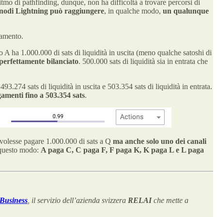
itmo di pathfinding, dunque, non ha difficoltà a trovare percorsi di
 nodi Lightning
può raggiungere
, in qualche modo,
un qualunque
gamento.
do A ha 1.000.000 di sats di liquidità in uscita (meno qualche satoshi di
 perfettamente bilanciato
. 500.000 sats di liquidità sia in entrata che
493.274 sats di liquidità in uscita e 503.354 sats di liquidità in entrata.
gamenti fino a 503.354 sats
.
A volesse pagare 1.000.000 di sats a Q
ma anche solo uno dei canali
n questo modo:
A paga C, C paga F, F paga K, K paga L e L paga
Business
, il servizio dell’azienda svizzera
RELAI
che mette a