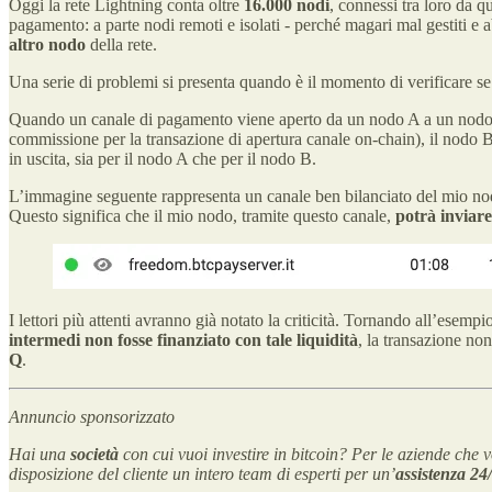
Oggi la rete Lightning conta oltre
16.000 nodi
, connessi tra loro da q
pagamento: a parte nodi remoti e isolati - perché magari mal gestiti e
altro nodo
della rete.
Una serie di problemi si presenta quando è il momento di verificare se 
Quando un canale di pagamento viene aperto da un nodo A a un nodo B
commissione per la transazione di apertura canale on-chain), il nodo B 
in uscita, sia per il nodo A che per il nodo B.
L’immagine seguente rappresenta un canale ben bilanciato del mio nod
Questo significa che il mio nodo, tramite questo canale,
potrà inviare
I lettori più attenti avranno già notato la criticità. Tornando all’ese
intermedi non fosse finanziato
con tale liquidità
, la transazione no
Q
.
Annuncio sponsorizzato
Hai una
società
con cui vuoi investire in bitcoin? Per le aziende che
disposizione del cliente
un
intero team di esperti per un’
assistenza 24/