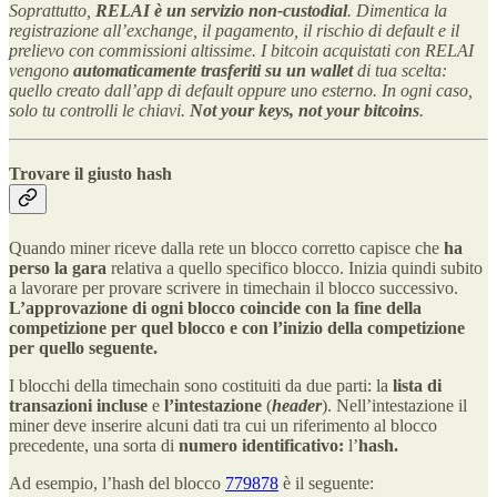
Soprattutto,
RELAI è un servizio non-custodial
. Dimentica la
registrazione all’exchange, il pagamento, il rischio di default e il
prelievo con commissioni altissime. I bitcoin acquistati con RELAI
vengono
automaticamente trasferiti su un wallet
di tua scelta:
quello creato dall’app di default oppure uno esterno. In ogni caso,
solo tu controlli le chiavi.
Not your keys, not your bitcoins
.
Trovare il giusto hash
Quando miner riceve dalla rete un blocco corretto capisce che
ha
perso la gara
relativa a quello specifico blocco. Inizia quindi subito
a lavorare per provare scrivere in timechain il blocco successivo.
L’approvazione di ogni blocco coincide con la fine della
competizione per quel blocco e con l’inizio della competizione
per quello seguente.
I blocchi della timechain sono costituiti da due parti: la
lista di
transazioni incluse
e
l’intestazione
(
header
). Nell’intestazione il
miner deve inserire alcuni dati tra cui un riferimento al blocco
precedente, una sorta di
numero identificativo:
l’
hash.
Ad esempio, l’hash del blocco
779878
è il seguente: