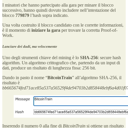
I minatori che hanno partecipato alla gara per minare il blocco
successivo, hanno quindi dovuto includere nell’intestazione del
blocco
779879
l’hash sopra indicato.
Una volta costruito il blocco candidato con le corrette informazioni,
è il momento di
iniziare la gara
per trovare la corretta Proof-of-
Work.
Lanciare dei dadi, ma velocemente
Uno degli strumenti chiave del mining è lo
SHA-256
: secure hash
algorithm. Un algoritmo crittografico che, partendo da un input di
dati, produce un risultato di lunghezza fissa: 256 bit.
Dando in pasto il nome “
BitcoinTrain
” all’algoritmo SHA-256, il
risultato è
bb665674fed71ace85a537a56529f4de94703b2d858448ebf6a4d01f0
Inserendo il numero 0 alla fine di
BitcoinTrain
si ottiene un risultato