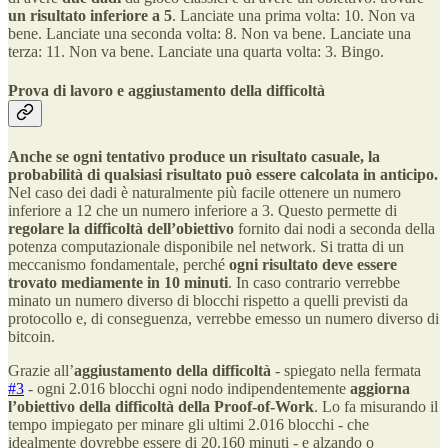
un risultato inferiore a 5
. Lanciate una prima volta: 10. Non va
bene. Lanciate una seconda volta: 8. Non va bene. Lanciate una
terza: 11. Non va bene. Lanciate una quarta volta: 3. Bingo.
Prova di lavoro e aggiustamento della difficoltà
Anche se ogni tentativo produce un risultato casuale, la
probabilità di qualsiasi risultato può essere calcolata in anticipo.
Nel caso dei dadi è naturalmente più facile ottenere un numero
inferiore a 12 che un numero inferiore a 3. Questo permette di
regolare la difficoltà
dell’obiettivo
fornito dai nodi a seconda della
potenza computazionale disponibile nel network. Si tratta di un
meccanismo fondamentale, perché
ogni risultato deve essere
trovato mediamente in 10 minuti
. In caso contrario verrebbe
minato un numero diverso di blocchi rispetto a quelli previsti da
protocollo e, di conseguenza, verrebbe emesso un numero diverso di
bitcoin.
Grazie all’
aggiustamento della difficoltà
- spiegato nella fermata
#3
- ogni 2.016 blocchi ogni nodo indipendentemente
aggiorna
l’obiettivo della difficoltà della Proof-of-Work
. Lo fa misurando il
tempo impiegato per minare gli ultimi 2.016 blocchi - che
idealmente dovrebbe essere di 20.160 minuti - e alzando o