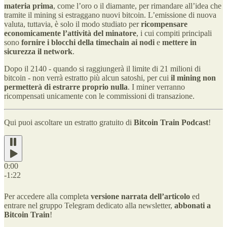
materia prima
, come l’oro o il diamante, per rimandare all’idea che
tramite il mining si estraggano nuovi bitcoin. L’emissione di nuova
valuta, tuttavia, è solo il modo studiato per
ricompensare
economicamente l’attività del minatore
, i cui compiti principali
sono
fornire i blocchi della timechain ai nodi
e
mettere in
sicurezza il network
.
Dopo il 2140 - quando si raggiungerà il limite di 21 milioni di
bitcoin - non verrà estratto più alcun satoshi, per cui
il mining non
permetterà di estrarre proprio nulla
. I miner verranno
ricompensati unicamente con le commissioni di transazione.
Qui puoi ascoltare un estratto gratuito di
Bitcoin Train Podcast
!
0:00
-1:22
Per accedere alla completa
versione narrata dell’articolo
ed
entrare nel gruppo Telegram dedicato alla newsletter,
abbonati a
Bitcoin Train
!