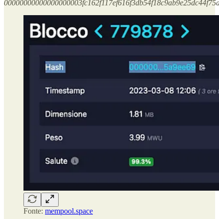
00000000000000000003fc162f117ef616f3db54f18c9ab9e25dc44f75
Fonte:
mempool.space