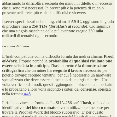
abbassando la difficoltà a seconda dei minuti in difetto o in eccesso
che si sono resi necessari. In breve: più è la potenza di calcolo
presente nella rete, più è alta la difficoltà e viceversa.
I server specializzati nel mining, chiamati
ASIC
, oggi sono in grado
di produrre fino a
250 TH/s (TeraHash al secondo)
. Ciò significa
che una singola macchina delle più avanzate esegue
250 mila
miliardi
di tentativi ogni secondo.
La prova di lavoro
L’hash compatibile con la difficoltà fornita dai nodi si chiama
Proof-
of-Work
. Proprio perché
la probabilità di qualsiasi risultato può
essere calcolata in anticipo,
l’hash corretto è la
dimostrazione
crittografica
che un miner
ha eseguito il lavoro necessario
per
poterlo trovare: facendo tentativi,
per cui è necessario un hardware
specializzato che deve essere alimentato da energia elettrica. Una
volta verificato dai nodi, questi aggiungono il blocco alla timechain
e lo propagano a loro volta secondo i criteri del
consenso
, spiegati
nella fermata
#46
.
Il risultato vincente fornito dallo SHA-256 sarà
l’hash
, o il codice
identificativo,
del blocco minato
e verrà utilizzato come base per
trovare la Proof-of-Work del blocco successivo. E’ per questo
motivo che si parla di
chain
, catena: perché l’hash di ogni blocco è