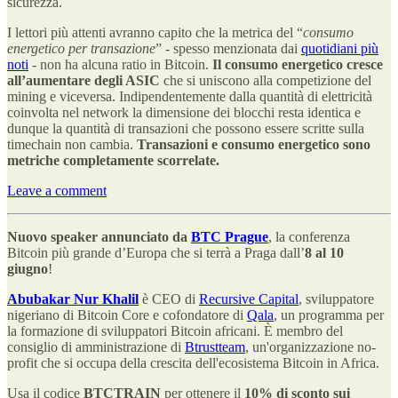
sicurezza.
I lettori più attenti avranno capito che la metrica del “
consumo
energetico per transazione
” - spesso menzionata dai
quotidiani più
noti
- non ha alcuna ratio in Bitcoin.
Il consumo energetico cresce
all’aumentare degli ASIC
che si uniscono alla competizione del
mining e viceversa. Indipendentemente dalla quantità di elettricità
coinvolta nel network la dimensione dei blocchi resta identica e
dunque la quantità di transazioni che possono essere scritte sulla
timechain non cambia.
Transazioni e consumo energetico sono
metriche completamente scorrelate.
Leave a comment
Nuovo speaker annunciato da
BTC Prague
, la conferenza
Bitcoin più grande d’Europa che si terrà a Praga dall’
8 al 10
giugno
!
Abubakar Nur Khalil
è CEO di
Recursive Capital
, sviluppatore
nigeriano di Bitcoin Core e cofondatore di
Qala
, un programma per
la formazione di sviluppatori Bitcoin africani. È membro del
consiglio di amministrazione di
Btrustteam
, un'organizzazione no-
profit che si occupa della crescita dell'ecosistema Bitcoin in Africa.
Usa il codice
BTCTRAIN
per ottenere il
10% di sconto sui