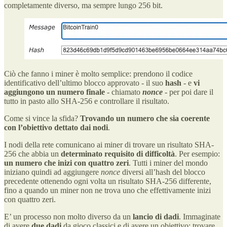
completamente diverso, ma sempre lungo 256 bit.
Ciò che fanno i miner è molto semplice: prendono il codice
identificativo dell’ultimo blocco approvato - il suo
hash
- e
vi
aggiungono un numero finale
- chiamato
nonce
-
per poi dare il
tutto in pasto allo SHA-256 e controllare il risultato.
Come si vince la sfida?
Trovando un numero che sia coerente
con l’obiettivo dettato dai nodi
.
I nodi della rete comunicano ai miner di trovare un risultato SHA-
256 che abbia un
determinato requisito di difficoltà
. Per esempio:
un numero che inizi con quattro zeri
. Tutti i miner del mondo
iniziano quindi ad aggiungere
nonce
diversi all’hash del blocco
precedente ottenendo ogni volta un risultato SHA-256 differente,
fino a quando un miner non ne trova uno che effettivamente inizi
con quattro zeri.
E’ un processo non molto diverso da un
lancio di dadi
. Immaginate
di avere
due dadi
da gioco classici e di avere un obiettivo: trovare