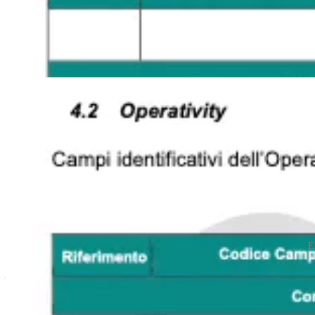
E
Aberrazione in nome della protezione del cittadino
La facoltà del regolatore di tracciare accuratamente ogni movimento fin
possibilità di una simile capacità invasiva sarebbe stato accolto come