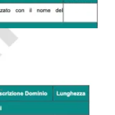
si
sino apprezzata. Un paio di decenni fa anche solo menzionare la