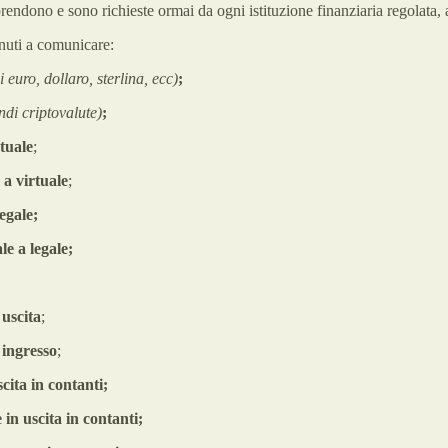
rendono e sono richieste ormai da ogni istituzione finanziaria regolata, 
enuti a comunicare:
i euro, dollaro, sterlina, ecc)
;
ndi criptovalute)
;
rtuale
;
 a virtuale
;
egale;
le a legale;
 uscita
;
 ingresso
;
scita in contanti;
e in uscita in contanti;