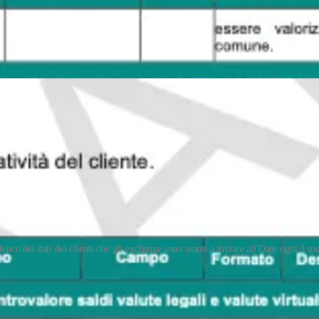
lenco dei dati dei clienti che gli exchange sono tenuti a inviare all'Oam ogni 3 me
anziario dei cittadini è oggi considerata
quasi
scontata
, da alcuni per
 complottismo da due soldi.