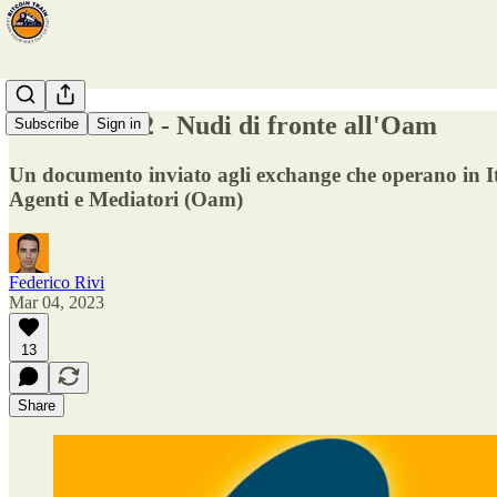
Fermata #82 - Nudi di fronte all'Oam
Subscribe
Sign in
Un documento inviato agli exchange che operano in Ital
Agenti e Mediatori (Oam)
Federico Rivi
Mar 04, 2023
13
Share