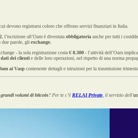
i devono registrarsi coloro che offrono servizi finanziari in Italia.
2
, l’iscrizione all’Oam è diventata
obbligatoria
anche per tutti i cosidde
In due parole, gli
exchange
.
change - la sola registrazione costa
€ 8.300
- l’attività dell’Oam implica
ati dei clienti
e delle loro operazioni, nel rispetto di una norma prop
l’Oam ai Vasp
contenente dettagli e istruzioni per la trasmissione trimestra
e
grandi volumi di bitcoin
? Per te c’è
RELAI Private
, il servizio dell’
az