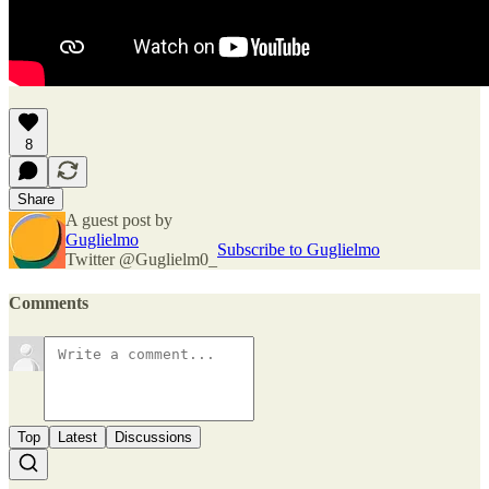
8
Share
A guest post by
Guglielmo
Subscribe to Guglielmo
Twitter @Guglielm0_
Comments
Top
Latest
Discussions