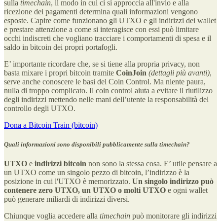
sulla
timechain
, il modo in cui ci si approccia all'invio e alla
ricezione dei pagamenti determina quali informazioni vengono
esposte. Capire come funzionano gli UTXO e gli indirizzi dei wallet
e prestare attenzione a come si interagisce con essi può limitare
occhi indiscreti che vogliano tracciare i comportamenti di spesa e il
saldo in bitcoin dei propri portafogli.
E’ importante ricordare che, se si tiene alla propria privacy, non
basta mixare i propri bitcoin tramite
CoinJoin
(dettagli più avanti)
,
serve anche conoscere le basi del Coin Control. Ma niente paura,
nulla di troppo complicato. Il coin control aiuta a evitare il riutilizzo
degli indirizzi mettendo nelle mani dell’utente la responsabilità del
controllo degli UTXO.
Dona a Bitcoin Train (bitcoin)
Quali informazioni sono disponibili pubblicamente sulla timechain?
UTXO
e
indirizzi bitcoin
non sono la stessa cosa. E’ utile pensare a
un UTXO come un singolo pezzo di bitcoin, l’indirizzo è la
posizione in cui l'UTXO è memorizzato.
Un singolo indirizzo può
contenere zero UTXO, un UTXO o molti UTXO
e ogni wallet
può generare miliardi di indirizzi diversi.
Chiunque voglia accedere alla
timechain
può monitorare gli indirizzi