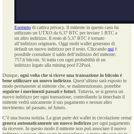
Esempio
di cattiva privacy. Il mittente in questo caso ha
utilizzato un UTXO da 6,37 BTC per inviare 1 BTC a
un altro indirizzo. Il resto di 5,37 BTC è tornato
all’indirizzo originario. Oggi molti wallet generano di
default un nuovo indirizzo per il resto. Cliccando
qui
è
possibile consultare il saldo dell’indirizzo del mittente:
757,6 bitcoin. Si tratta con ogni probabilità di un
indirizzo legato alla mining pool F2Pool.
Dunque,
ogni volta che si riceve una transazione in bitcoin è
bene utilizzare un nuovo indirizzo
. Quest’ultimo sarà esposto in
modo permanente al mittente che, se malintenzionato, potrebbe
seguirne i movimenti passati e futuri
. Tuttavia, se si genera un
nuovo indirizzo per ogni transazione, controllando la timechain il
mittente vedrà unicamente il suo pagamento e nessun altro
movimento: né passato, né futuro.
C’è una buona notizia. La gran parte dei wallet in circolazione ormai
genera automaticamente un nuovo indirizzo
per ogni pagamento
da ricevere. In questo modo il mittente non può associare il nuovo
indirizzo a nessun altro usato in precedenza, a meno che non sia in