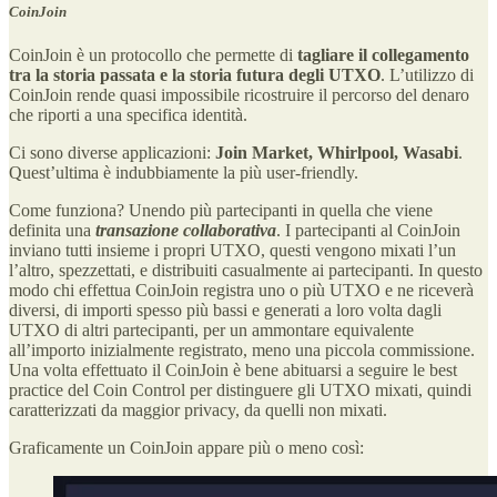
CoinJoin
CoinJoin è un protocollo che permette di
tagliare il collegamento
tra la storia passata e la storia futura degli UTXO
. L’utilizzo di
CoinJoin rende quasi impossibile ricostruire il percorso del denaro
che riporti a una specifica identità.
Ci sono diverse applicazioni:
Join Market, Whirlpool,
Wasabi
.
Quest’ultima è indubbiamente la più user-friendly.
Come funziona? Unendo più partecipanti in quella che viene
definita una
transazione collaborativa
. I partecipanti al CoinJoin
inviano tutti insieme i propri UTXO, questi vengono mixati l’un
l’altro, spezzettati, e distribuiti casualmente ai partecipanti. In questo
modo chi effettua CoinJoin registra uno o più UTXO e ne riceverà
diversi, di importi spesso più bassi e generati a loro volta dagli
UTXO di altri partecipanti, per un ammontare equivalente
all’importo inizialmente registrato, meno una piccola commissione.
Una volta effettuato il CoinJoin è bene abituarsi a seguire le best
practice del Coin Control per distinguere gli UTXO mixati, quindi
caratterizzati da maggior privacy, da quelli non mixati.
Graficamente un CoinJoin appare più o meno così: