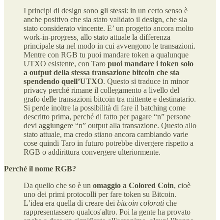
I principi di design sono gli stessi: in un certo senso è
anche positivo che sia stato validato il design, che sia
stato considerato vincente. E’ un progetto ancora molto
work-in-progress, allo stato attuale la differenza
principale sta nel modo in cui avvengono le transazioni.
Mentre con RGB tu puoi mandare token a qualunque
UTXO esistente, con Taro
puoi mandare i token solo
a output della stessa transazione bitcoin che sta
spendendo quell’UTXO
. Questo si traduce in minor
privacy perché rimane il collegamento a livello del
grafo delle transazioni bitcoin tra mittente e destinatario.
Si perde inoltre la possibilità di fare il batching come
descritto prima, perché di fatto per pagare “n” persone
devi aggiungere “n” output alla transazione. Questo allo
stato attuale, ma credo stiano ancora cambiando varie
cose quindi Taro in futuro potrebbe divergere rispetto a
RGB o addirittura convergere ulteriormente.
Perché il nome RGB?
Da quello che so è un
omaggio a Colored Coin
, cioè
uno dei primi protocolli per fare token su Bitcoin.
L’idea era quella di creare dei
bitcoin colorati
che
rappresentassero qualcos'altro. Poi la gente ha provato