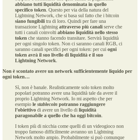
abbiano tutti liquidità denominata in quello
specifico token
. Questo per via della natura del
Lightning Network, che si basa sul fatto che i bitcoin
siano fungibili
tra di loro. Quindi per fare una
transazione Lightning
attraverso più canali
serve che
tutti i canali coinvolti
abbiano liquidità nello stesso
token
che stanno facendo transitare. Servirà liquidità
per ogni singolo token. Non ci saranno canali RGB, ci
saranno canali specifici per ogni token: per cui
ogni
token avrà il suo livello di liquidità e il suo
Lightning Network
.
Non è scontato avere un network sufficientemente liquido per
ogni token…
Sì, non è banale. Realisticamente solo token molto
popolari potranno avere una liquidità tale da avere il
proprio Lightning Network. Io mi aspetto che per
esempio
le
stablecoin
potranno raggiungere
l’obiettivo
di avere un livello di
liquidità
paragonabile a quello che ha oggi bitcoin
.
I token più di nicchia come quelli di un videogioco non
troppo famoso difficilmente avranno un Lightning
Network molto ampio. Probabilmente si può comunque