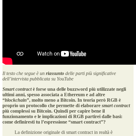
Il testo che segue è un
riassunto
delle parti più significative
dell’intervista pubblicata su YouTube
Smart contract
è forse una delle buzzword più utilizzate negli
ultimi anni, spesso associata a Ethereum e ad altre
“
blockchain
”, molto meno a Bitcoin. In teoria però RGB è
proprio un protocollo che permette di elaborare
smart contract
più complessi su Bitcoin. Quindi per capire bene il
funzionamento e le implicazioni di RGB partirei dalle basi:
come definiresti tu l’espressione “smart contract”?
La definizione originale di smart contract in realtà è