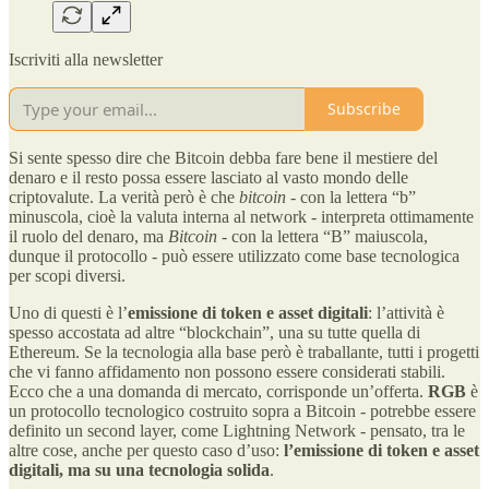
Iscriviti alla newsletter
Subscribe
Si sente spesso dire che Bitcoin debba fare bene il mestiere del
denaro e il resto possa essere lasciato al vasto mondo delle
criptovalute. La verità però è che
bitcoin
- con la lettera “b”
minuscola, cioè la valuta interna al network - interpreta ottimamente
il ruolo del denaro, ma
Bitcoin
- con la lettera “B” maiuscola,
dunque il protocollo - può essere utilizzato come base tecnologica
per scopi diversi.
Uno di questi è l’
emissione di token e asset digitali
: l’attività è
spesso accostata ad altre “blockchain”, una su tutte quella di
Ethereum. Se la tecnologia alla base però è traballante, tutti i progetti
che vi fanno affidamento non possono essere considerati stabili.
Ecco che a una domanda di mercato, corrisponde un’offerta.
RGB
è
un protocollo tecnologico costruito sopra a Bitcoin - potrebbe essere
definito un second layer, come Lightning Network - pensato, tra le
altre cose, anche per questo caso d’uso:
l’emissione di token e asset
digitali, ma su una tecnologia solida
.