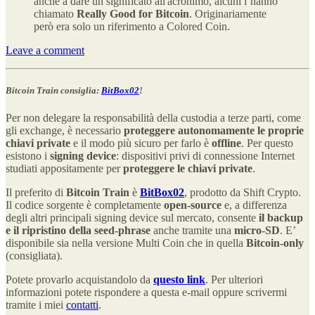
anche a dare un significato all'acronimo, alcuni l’hanno
chiamato
Really Good for Bitcoin
. Originariamente
però era solo un riferimento a Colored Coin.
Leave a comment
Bitcoin Train consiglia:
BitBox02
!
Per non delegare la responsabilità della custodia a terze parti, come
gli exchange, è necessario
proteggere autonomamente le proprie
chiavi private
e
il modo più sicuro per farlo è
offline
. Per questo
esistono i
signing device
: dispositivi privi di connessione Internet
studiati appositamente per
proteggere le chiavi private
.
Il preferito di
Bitcoin Train
è
BitBox02
, prodotto da Shift Crypto.
Il codice sorgente è completamente
open-source
e, a differenza
degli altri principali signing device sul mercato, consente
il backup
e il ripristino della seed-phrase
anche tramite una
micro-SD
. E’
disponibile sia nella versione Multi Coin che in quella
Bitcoin-only
(consigliata).
Potete provarlo acquistandolo da
questo link
. Per ulteriori
informazioni potete rispondere a questa e-mail oppure scrivermi
tramite i miei
contatti
.