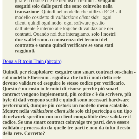
girare il codice che ne definisce i termini -
vengano
eseguiti solo dalle parti che sono coinvolte nella
transazione
. Quindi nel modello che utilizza RGB - il
modello cosidetto di
validazione client side
- ogni
client, quindi ogni nodo, ogni software gestito
dall’utente è interno alle logiche di validazione dei
contratti. Quando noi due interagiamo,
solo i nostri
due wallet sono a conoscenza dei termini del
contratto e sanno quindi verificare se sono stati
raggiunti.
Dona a Bitcoin Train (bitcoin)
Quindi, per ricapitolare: eseguire uno smart contract on-chain -
sul modello Ethereum - significa che tutti i nodi della rete
devono validare ed eseguire lo stesso codice per verificarlo.
Questo è un costo in termini di risorse perché più smart
contract vengono implementati, più codice c'è da scrivere, più
byte di dati vengono scritti e quindi sono necessari hardware
performanti, dunque più costosi: un modello meno scalabile.
Mentre nella
validazione
client side
solo chi partecipa a un tipo
di network specifico con un client compatibile deve validare il
codice. Se uno smart contract coinvolge tre parti, deve essere
validato e processato da quelle tre parti e non da tutto il resto
della rete. Corretto?