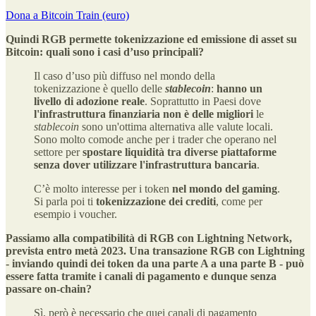
Dona a Bitcoin Train (euro)
Quindi RGB permette tokenizzazione ed emissione di asset su
Bitcoin: quali sono i casi d’uso principali?
Il caso d’uso più diffuso nel mondo della
tokenizzazione è quello delle
stablecoin
:
hanno un
livello di adozione reale
. Soprattutto in Paesi dove
l'infrastruttura finanziaria non è delle migliori
le
stablecoin
sono un'ottima alternativa alle valute locali.
Sono molto comode anche per i trader che operano nel
settore per
spostare liquidità tra diverse piattaforme
senza dover utilizzare l'infrastruttura bancaria
.
C’è molto interesse per i token
nel mondo del gaming
.
Si parla poi ti
tokenizzazione dei crediti
, come per
esempio i voucher.
Passiamo alla compatibilità di RGB con Lightning Network,
prevista entro metà 2023. Una transazione RGB con Lightning
- inviando quindi dei token da una parte A a una parte B - può
essere fatta tramite i canali di pagamento e dunque senza
passare on-chain?
Sì, però è necessario che quei canali di pagamento