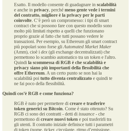
Esatto. Il modello consente di guadagnare in
scalabilità
e anche in
privacy
, perché
meno gente vede i termini
del contratto, migliore è la privacy per le parti
coinvolte
. C’è però un compromesso: i tipi di smart
contract che si possono fare con questo modello sono
molto più limitati rispetto a quelli che funzionano
proprio grazie al fatto che tutti possano vedere le
transazioni. Per esempio, su Ethereum gli smart contract
più popolari sono forse gli
Automated Market Maker
(Amm), cioè i
dex
(gli exchange decentralizzati) che
permettono lo scambio automatico tra un token e l'altro.
Quindi
la scommessa di RGB è che scalabilità e
privacy siano più importanti della flessibilità
che
offre Ethereum
. A un certo punto se non hai la
scalabilità poi
tutto diventa centralizzato
e quindi te
ne fai poco della flessibilità.
Quindi cos’è RGB e come funziona?
RGB è nato per permettere di
creare e trasferire
token generici su Bitcoin
. Come è stato ottenuto? Su
RGB ci sono dei contratti - detti di
issuance
- che
permettono di
creare nuovi token
e poi trasferirli tra
gli utenti. Il contratto iniziale definisce tutti i parametri
di token (nome, ticker, circolante, ritmo d’emissione,