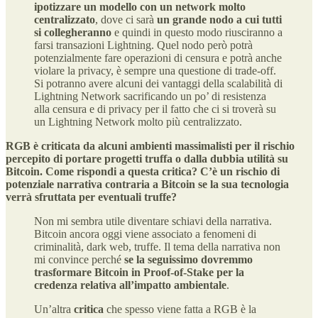
ipotizzare un modello con un network molto
centralizzato
, dove ci sarà
un grande nodo a cui tutti
si collegheranno
e quindi in questo modo riusciranno a
farsi transazioni Lightning. Quel nodo però potrà
potenzialmente fare operazioni di censura e potrà anche
violare la privacy, è sempre una questione di trade-off.
Si potranno avere alcuni dei vantaggi della scalabilità di
Lightning Network sacrificando un po’ di resistenza
alla censura e di privacy per il fatto che ci si troverà su
un Lightning Network molto più centralizzato.
RGB è criticata da alcuni ambienti massimalisti per il rischio
percepito di portare progetti truffa o dalla dubbia utilità su
Bitcoin. Come rispondi a questa critica? C’è un rischio di
potenziale narrativa contraria a Bitcoin se la sua tecnologia
verrà sfruttata per eventuali truffe?
Non mi sembra utile diventare schiavi della narrativa.
Bitcoin ancora oggi viene associato a fenomeni di
criminalità, dark web, truffe. Il tema della narrativa non
mi convince perché
se la seguissimo dovremmo
trasformare Bitcoin in Proof-of-Stake per la
credenza relativa all’impatto ambientale
.
Un’altra
critica
che spesso viene fatta a RGB è la