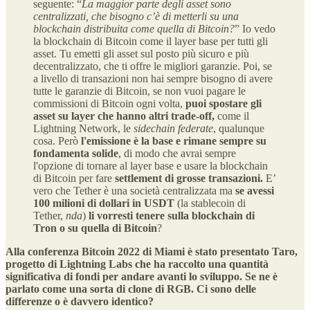
seguente: “
La maggior parte degli asset sono
centralizzati, che bisogno c’è di metterli su una
blockchain distribuita come quella di Bitcoin?
” Io vedo
la blockchain di Bitcoin come il layer base per tutti gli
asset. Tu emetti gli asset sul posto più sicuro e più
decentralizzato, che ti offre le migliori garanzie. Poi, se
a livello di transazioni non hai sempre bisogno di avere
tutte le garanzie di Bitcoin, se non vuoi pagare le
commissioni di Bitcoin ogni volta,
puoi spostare gli
asset su layer che hanno altri trade-off,
come il
Lightning Network, le
sidechain
federate
, qualunque
cosa. Però
l'emissione è la base e rimane sempre su
fondamenta solide
, di modo che avrai sempre
l'opzione di tornare al layer base e usare la blockchain
di Bitcoin per fare
settlement di grosse transazioni.
E’
vero che Tether è una società centralizzata ma
se avessi
100 milioni di dollari in USDT
(la stablecoin di
Tether,
nda
)
li vorresti tenere sulla blockchain di
Tron o su quella di Bitcoin
?
Alla conferenza Bitcoin 2022 di Miami è stato presentato Taro,
progetto di Lightning Labs che ha raccolto una quantità
significativa di fondi per andare avanti lo sviluppo. Se ne è
parlato come una sorta di clone di RGB. Ci sono delle
differenze o è davvero identico?