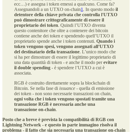
ecc…) e assegna i token emessi a qualcuno. Come fa?
Assegnandoli a un UTXO on-chain
1
. In questo modo
il
detentore della chiave privata che controlla l'UTXO
può dimostrare crittograficamente di essere il
proprietario dei token
. Quindi l’UTXO diventa
questo contenitore che oltre a contenere dei bitcoin
contiene anche dei token e spendendo quell’UTXO il
proprietario spende anche i token contenuti.
Quando i
token vengono spesi, vengono assegnati all’UTXO
del destinatario della transazione
. L’unico modo che
si ha per dimostrare di essere il legittimo proprietario di
una data quantità di token - e anche il modo per
evitare
il double spending
- è spendere l’UTXO a cui è
associata.
RGB è costruito direttamente sopra la blockchain di
Bitcoin. Se nella fase di
issuance
- quella di emissione
dei token - non sono necessarie transazioni on chain,
ogni volta che i token vengono spostati tramite una
transazione RGB è necessaria anche una
transazione on-chain
.
Posto che a breve è prevista la compatibilità di RGB con
Lightning Network - e questo in parte immagino risolva il
problema - il fatto che sia necessaria una transazione on-chain