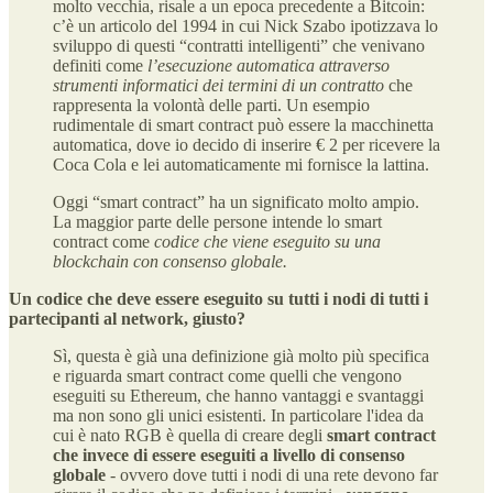
molto vecchia, risale a un epoca precedente a Bitcoin:
c’è un articolo del 1994 in cui Nick Szabo ipotizzava lo
sviluppo di questi “contratti intelligenti” che venivano
definiti come
l’esecuzione automatica attraverso
strumenti informatici dei termini di un contratto
che
rappresenta la volontà delle parti. Un esempio
rudimentale di smart contract può essere la macchinetta
automatica, dove io decido di inserire € 2 per ricevere la
Coca Cola e lei automaticamente mi fornisce la lattina.
Oggi “smart contract” ha un significato molto ampio.
La maggior parte delle persone intende lo smart
contract come
codice che viene eseguito su una
blockchain con consenso globale.
Un codice che deve essere eseguito su tutti i nodi di tutti i
partecipanti al network, giusto?
Sì, questa è già una definizione già molto più specifica
e riguarda smart contract come quelli che vengono
eseguiti su Ethereum, che hanno vantaggi e svantaggi
ma non sono gli unici esistenti. In particolare l'idea da
cui è nato RGB è quella di creare degli
smart contract
che
invece di essere eseguiti a livello di consenso
globale
- ovvero dove tutti i nodi di una rete devono far