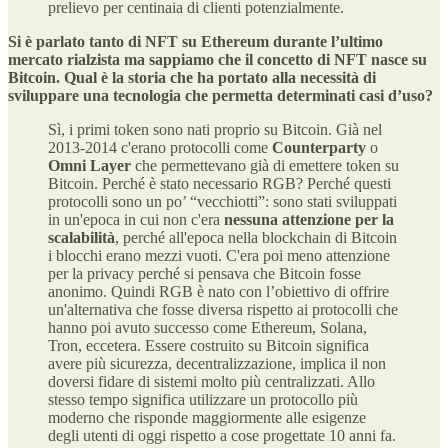
prelievo per centinaia di clienti potenzialmente.
Si è parlato tanto di NFT su Ethereum durante l’ultimo
mercato rialzista ma sappiamo che il concetto di NFT nasce su
Bitcoin. Qual è la storia che ha portato alla necessità di
sviluppare una tecnologia che permetta determinati casi d’uso?
Sì, i primi token sono nati proprio su Bitcoin. Già nel
2013-2014 c'erano protocolli come
Counterparty
o
Omni Layer
che permettevano già di emettere token su
Bitcoin. Perché è stato necessario RGB? Perché questi
protocolli sono un po’ “vecchiotti”: sono stati sviluppati
in un'epoca in cui non c'era
nessuna attenzione per la
scalabilità
, perché all'epoca nella blockchain di Bitcoin
i blocchi erano mezzi vuoti. C'era poi meno attenzione
per la privacy perché si pensava che Bitcoin fosse
anonimo. Quindi RGB è nato con l’obiettivo di offrire
un'alternativa che fosse diversa rispetto ai protocolli che
hanno poi avuto successo come Ethereum, Solana,
Tron, eccetera. Essere costruito su Bitcoin significa
avere più sicurezza, decentralizzazione, implica il non
doversi fidare di sistemi molto più centralizzati. Allo
stesso tempo significa utilizzare un protocollo più
moderno che risponde maggiormente alle esigenze
degli utenti di oggi rispetto a cose progettate 10 anni fa.