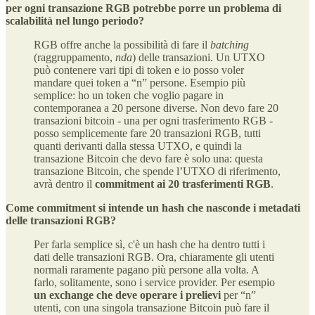
per ogni transazione RGB potrebbe porre un problema di
scalabilità nel lungo periodo?
RGB offre anche la possibilità di fare il
batching
(raggruppamento,
nda
) delle transazioni. Un UTXO
può contenere vari tipi di token e io posso voler
mandare quei token a “n” persone. Esempio più
semplice: ho un token che voglio pagare in
contemporanea a 20 persone diverse. Non devo fare 20
transazioni bitcoin - una per ogni trasferimento RGB -
posso semplicemente fare 20 transazioni RGB, tutti
quanti derivanti dalla stessa UTXO, e quindi la
transazione Bitcoin che devo fare è solo una: questa
transazione Bitcoin, che spende l’UTXO di riferimento,
avrà dentro il
commitment ai 20 trasferimenti RGB
.
Come commitment si intende un hash che nasconde i metadati
delle transazioni RGB?
Per farla semplice sì, c'è un hash che ha dentro tutti i
dati delle transazioni RGB. Ora, chiaramente gli utenti
normali raramente pagano più persone alla volta. A
farlo, solitamente, sono i service provider. Per esempio
un exchange che deve operare i prelievi
per “n”
utenti, con una singola transazione Bitcoin può fare il