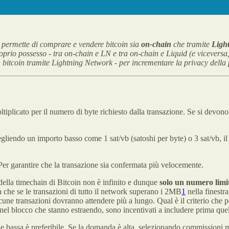
permette di comprare e vendere bitcoin sia
on-chain
che tramite
Light
proprio possesso - tra on-chain e LN e tra on-chain e Liquid (e viceversa
bitcoin tramite Lightning Network - per incrementare la privacy della
oltiplicato per il numero di byte richiesto dalla transazione. Se si devo
egliendo un importo basso come 1 sat/vb (satoshi per byte) o 3 sat/vb, i
Per garantire che la transazione sia confermata più velocemente.
 della timechain di Bitcoin non è infinito e dunque
solo un numero limit
a che se le transazioni di tutto il network superano i 2MB
1
nella finestr
cune transazioni dovranno attendere più a lungo. Qual è il criterio che p
el blocco che stanno estraendo, sono incentivati a includere prima quel
ne bassa è preferibile. Se la domanda è alta, selezionando commissioni m