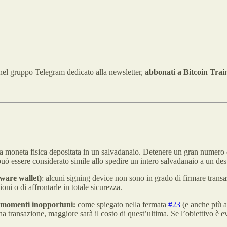
 nel gruppo Telegram dedicato alla newsletter,
abbonati a Bitcoin Trai
a moneta fisica depositata in un salvadanaio. Detenere un gran numer
e può essere considerato simile allo spedire un intero salvadanaio a un de
dware wallet)
: alcuni signing device non sono in grado di firmare transa
ioni o di affrontarle in totale sicurezza.
n momenti inopportuni:
come spiegato nella fermata
#23
(e anche più av
i una transazione, maggiore sarà il costo di quest’ultima. Se l’obiettivo