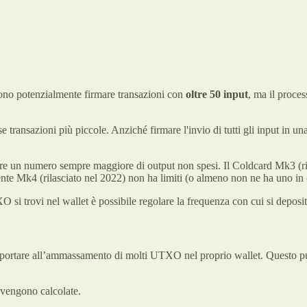
ssono potenzialmente firmare transazioni con
oltre 50 input
, ma il proce
e transazioni più piccole. Anziché firmare l'invio di tutti gli input in 
tire un numero sempre maggiore di output non spesi. Il Coldcard Mk3 (ril
e Mk4 (rilasciato nel 2022) non ha limiti (o almeno non ne ha uno in c
i trovi nel wallet è possibile regolare la frequenza con cui si deposit
e portare all’ammassamento di molti UTXO nel proprio wallet. Questo p
vengono calcolate.