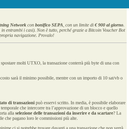
ning Network
con
bonifico SEPA
, con un limite di
€ 900 al giorno
.
, in entrambi i casi). Non è tutto, perché grazie a Bitcoin Voucher Bot
 propria navigazione. Provalo!
no spostare molti UTXO, la transazione conterrà più byte di una con
l costo sarà il minimo possibile, mentre con un importo di 10 sat/vb o
ato di transazioni
può esservi scritto. In media, è possibile elaborare
a temporale che intercorre tra l’approvazione di un blocco e quello
orta alla
selezione delle transazioni da inserire e da scartare
? La
le che pagano loro le commissioni più alte.
inime ci si potrebbe trovare davanti a una transazione che non verrà