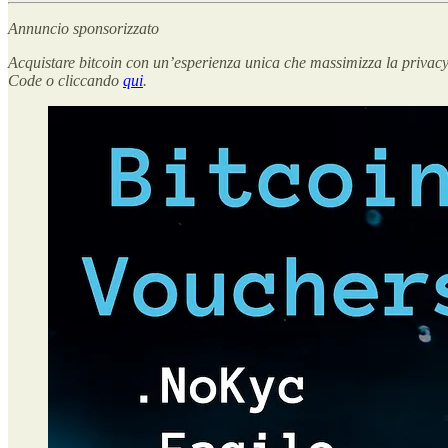
Annuncio sponsorizzato
Acquistare bitcoin con un’esperienza unica che massimizza la privac
Code o cliccando
qui
.