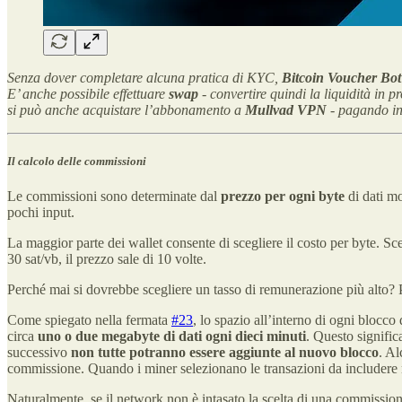
Senza dover completare alcuna pratica di KYC,
Bitcoin Voucher Bot
E’ anche possibile effettuare
swap
- convertire quindi la liquidità in 
si può anche acquistare l’abbonamento a
Mullvad VPN
- pagando in 
Il calcolo delle commissioni
Le commissioni sono determinate dal
prezzo per ogni byte
di dati m
pochi input.
La maggior parte dei wallet consente di scegliere il costo per byte. Sc
30 sat/vb, il prezzo sale di 10 volte.
Perché mai si dovrebbe scegliere un tasso di remunerazione più alto? 
Come spiegato nella fermata
#23
, lo spazio all’interno di ogni blocco
circa
uno o due megabyte di dati ogni dieci minuti
. Questo signific
successivo
non tutte potranno essere aggiunte al nuovo blocco
. Al
commissione. Quando i miner selezionano le transazioni da includere n
Naturalmente, se il network non è intasato la scelta di una commissio