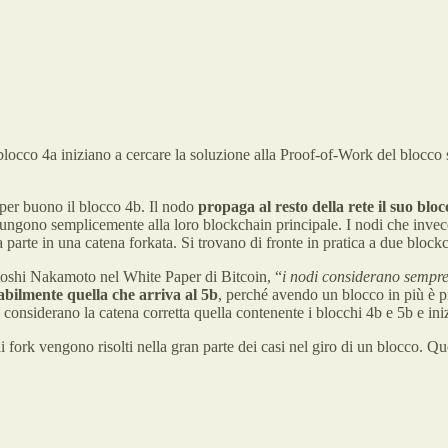
locco 4a iniziano a cercare la soluzione alla Proof-of-Work del blocco s
per buono il blocco 4b. Il nodo
propaga al resto della rete il suo blo
iungono semplicemente alla loro blockchain principale. I nodi che invec
arte in una catena forkata. Si trovano di fronte in pratica a due blockc
toshi Nakamoto nel White Paper di Bitcoin, “
i nodi considerano sempre
tabilmente quella che arriva al 5b
, perché avendo un blocco in più è 
 considerano la catena corretta quella contenente i blocchi 4b e 5b e in
i fork vengono risolti nella gran parte dei casi nel giro di un blocco. Q