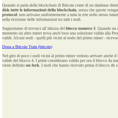
Quando si parla della blockchain di Bitcoin come di un database distri
disk tutte le informazioni della blockchain
, senza che queste venga
protocol
: non arrivano uniformemente a tutta la rete nello stesso istante.
nella ricezione delle informazioni tra tutti i nodi.
Supponiamo di trovarci all’altezza del
blocco numero 3
. Quando un m
momento un altro miner trova anch’esso una soluzione valida alla Proof
validi. Alcuni nodi - quelli più vicini al nodo del primo miner - ricev
Dona a Bitcoin Train (bitcoin)
Nel giro di poco i nodi vicini al primo miner vedono arrivare anche il 
valide del blocco 4. I primi considerano valido per ora il blocco 4a m
viene definito
un fork
. I nodi che hanno ricevuto prima il blocco 4