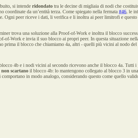
buito, si intende
ridondato
tra le decine di migliaia di nodi che costitu
no coordinate da un’entità terza. Come spiegato nella fermata
#46
, le i
 Ogni peer riceve i dati, li verifica e li inoltra ai peer limitrofi e questo
iner trova una soluzione alla Proof-of-Work e inoltra il blocco successi
-of-Work e invia il suo blocco ai propri peer. In questa situazione nel
ono prima il blocco che chiamiamo 4a, altri - quelli più vicini al nodo d
blocco 4b e i nodi vicini al secondo ricevono anche il blocco 4a. Tutti i
a
non scartano
il blocco 4b: lo mantengono collegato al blocco 3 in un
b si comportano in modo analogo, considerando questo come quello vali