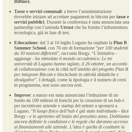
Bitfinex
.
Tasse e servizi comunali
: a breve l’amministrazione
dovrebbe iniziare ad accettare pagamenti in bitcoin per
tasse e
servizi pubblici
. Durante la conferenza è stata annunciata una
partneship con l’azienda
Utrust
che ha fornito l’infrastruttura
tecnologica, già in fase di test.
Educazione
: dal 3 al 16 luglio Lugano ha ospitato la
Plan B
Summer School
, con 70 ore di formazione “
per 100 studenti
da 30 nazioni differenti
”, racconta Bregy. “
L’iniziativa
-
aggiunge -
ha stimolato il mondo accademico. Le tre
università di Lugano hanno siglato, il 26 ottobre, un accordo
di collaborazione con la città nell’ambito del progetto Plan B
per integrare Bitcoin e blockchain in attività didattiche e
divulgative
”. I dettagli, come la tipologia e il numero di corsi
in programma, non sono ancora noti.
Imprese
: a marzo era stata annunciata l’istituzione di un
fondo da 100 milioni di franchi per la creazione di un hub e
per incentivare aziende e startup del settore a spostarsi a
Lugano. “
Il luogo fisico dell’hub è già stato individuato
- dice
Bregy -
e lo apriremo all’inizio del prossimo anno. Dobbiamo
ancora definire le condizioni e le regole che daranno accesso
ai finanziamenti alle aziende. L’idea è quella di costituire la