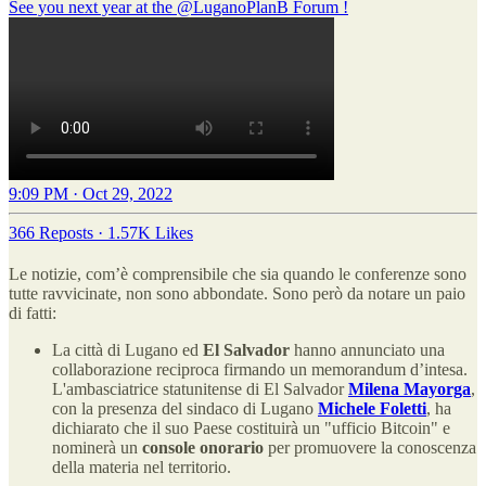
See you next year at the
@LuganoPlanB
Forum !
9:09 PM · Oct 29, 2022
366 Reposts
·
1.57K Likes
Le notizie, com’è comprensibile che sia quando le conferenze sono
tutte ravvicinate, non sono abbondate. Sono però da notare un paio
di fatti:
La città di Lugano ed
El Salvador
hanno annunciato una
collaborazione reciproca firmando un memorandum d’intesa.
L'ambasciatrice statunitense di El Salvador
Milena Mayorga
,
con la presenza del sindaco di Lugano
Michele Foletti
, ha
dichiarato che il suo Paese costituirà un "ufficio Bitcoin" e
nominerà un
console onorario
per promuovere la conoscenza
della materia nel territorio.