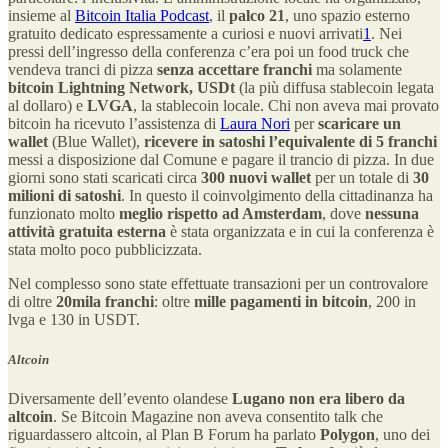
insieme al
Bitcoin Italia Podcast
, il
palco 21
, uno spazio esterno
gratuito dedicato espressamente a curiosi e nuovi arrivati
1
. Nei
pressi dell’ingresso della conferenza c’era poi un food truck che
vendeva tranci di pizza
senza accettare franchi
ma solamente
bitcoin Lightning Network, USDt
(la più diffusa stablecoin legata
al dollaro) e
LVGA
, la stablecoin locale. Chi non aveva mai provato
bitcoin ha ricevuto l’assistenza di
Laura Nori
per
scaricare un
wallet
(Blue Wallet),
ricevere in satoshi l’equivalente di 5 franchi
messi a disposizione dal Comune e pagare il trancio di pizza. In due
giorni sono stati scaricati circa
300 nuovi wallet
per un totale di
30
milioni di satoshi
. In questo il coinvolgimento della cittadinanza ha
funzionato molto
meglio rispetto ad Amsterdam
, dove
nessuna
attività gratuita esterna
è stata organizzata e in cui la conferenza è
stata molto poco pubblicizzata.
Nel complesso sono state effettuate transazioni per un controvalore
di oltre
20mila franchi
: oltre
mille pagamenti in bitcoin
, 200 in
lvga e 130 in USDT.
Altcoin
Diversamente dell’evento olandese
Lugano non era libero da
altcoin
. Se Bitcoin Magazine non aveva consentito talk che
riguardassero altcoin, al Plan B Forum ha parlato
Polygon
, uno dei