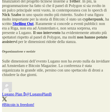
finanziatori del progetto ticinese insieme a
Tether
. In più, la
programmazione ha fatto sì che il panel di Polygon si sia svolto in
un palco principale semi vuoto, in contemporanea con lo speech di
Nick Szabo
in uno spazio molto più ristretto. Szabo è una figura
molto importante per la storia di Bitcoin: è stato un
cypherpunk
, ha
scritto
Shelling Out
. Raramente si concede a eventi pubblici: non
era a Riga, non era ad Amsterdam e, non senza sorpresa, era
presente a Lugano.
Il suo intervento
ha evidentemente attratto più
spettatori rispetto al panel di Polygon, ma molti
non hanno potuto
assistervi
per le dimensioni ridotte della stanza.
Organizzazione e notizie
Sulle dimensioni dell’evento Lugano non ha avuto nulla da invidiare
ad Amsterdam e Bitcoin Magazine. La conferenza è stata
organizzata in grande stile, persino con uno spettacolo di droni a
chiudere la due giorni.
Lugano Plan ₿
@LuganoPlanB
#Bitcoin
is freedom!