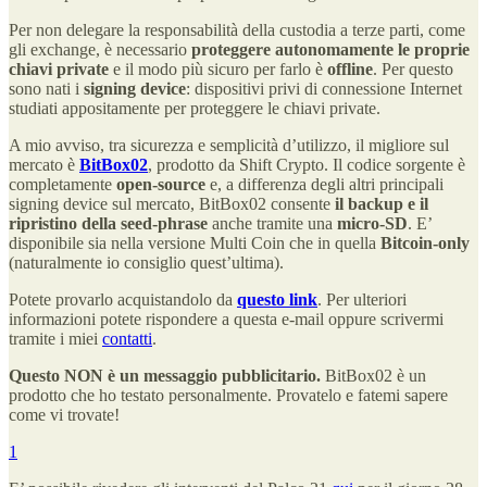
Per non delegare la responsabilità della custodia a terze parti, come
gli exchange, è necessario
proteggere autonomamente le proprie
chiavi private
e
il modo più sicuro per farlo è
offline
. Per questo
sono nati i
signing device
: dispositivi privi di connessione Internet
studiati appositamente per proteggere le chiavi private.
A mio avviso, tra sicurezza e semplicità d’utilizzo, il migliore sul
mercato è
BitBox02
, prodotto da Shift Crypto. Il codice sorgente è
completamente
open-source
e, a differenza degli altri principali
signing device sul mercato, BitBox02 consente
il backup e il
ripristino della seed-phrase
anche tramite una
micro-SD
. E’
disponibile sia nella versione Multi Coin che in quella
Bitcoin-only
(naturalmente io consiglio quest’ultima).
Potete provarlo acquistandolo da
questo link
. Per ulteriori
informazioni potete rispondere a questa e-mail oppure scrivermi
tramite i miei
contatti
.
Questo NON è un messaggio pubblicitario.
BitBox02 è un
prodotto che ho testato personalmente. Provatelo e fatemi sapere
come vi trovate!
1