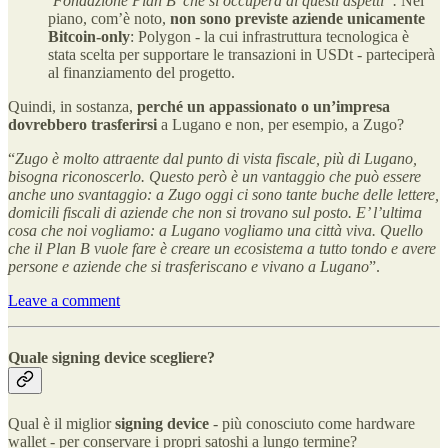
‘Fondazione Plan B’ che si occuperà di questi aspetti”.
Nel
piano, com’è noto,
non sono previste aziende unicamente
Bitcoin-only
: Polygon - la cui infrastruttura tecnologica è
stata scelta per supportare le transazioni in USDt - parteciperà
al finanziamento del progetto.
Quindi, in sostanza,
perché un appassionato o un’impresa
dovrebbero trasferirsi
a Lugano e non, per esempio, a Zugo?
“
Zugo è molto attraente dal punto di vista fiscale, più di Lugano,
bisogna riconoscerlo. Questo però è un vantaggio che può essere
anche uno svantaggio: a Zugo oggi ci sono tante buche delle lettere,
domicili fiscali di aziende che non si trovano sul posto. E’ l’ultima
cosa che noi vogliamo: a Lugano vogliamo una città viva. Quello
che il Plan B vuole fare è creare un ecosistema a tutto tondo e avere
persone e aziende che si trasferiscano e vivano a Lugano
”.
Leave a comment
Quale signing device scegliere?
Qual è il miglior
signing device
- più conosciuto come hardware
wallet - per conservare i propri satoshi a lungo termine?