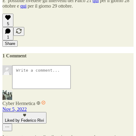
E’ possibile rivedere gli interventi del Palco 21
qui
per il giorno 28
ottobre e
qui
per il giorno 29 ottobre.
5
1
Share
1 Comment
Cyber Hermetica 𐀏
Nov 5, 2022
Liked by Federico Rivi