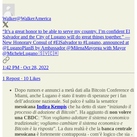
Walker
@WalkerAmerica
“It’s a great honor to be able to serve my country. I’m confident El
Salvador and the City of Lugano will do great things together.” —
New Honorary Consul of
#ElSalvador
to
#Lugano
, announced at
@LuganoPlanB
by Ambassador
@MilenaMayorga
with Mayor
@MicheleLugano
🇸🇻🇨🇭
1:42 PM · Oct 28, 2022
1 Repost
·
10 Likes
Dopo rumors e annunci a metà dati alla Bitcoin Conference di
Miami, anche Lugano è stato il teatro di speranze per i fan
dell’adozione nazionale. Sul palco è salita la senatrice
messicana
Indira Kempis
che ha detto di stare “
iniziando il
processo di adozione di Bitcoin
”. Ha aggiunto di
non volere
una CBDC
: “
Non vogliamo adottare il sistema economico
tradizionale; vogliamo cambiare il sistema economico e
Bitcoin è la risposta
”. La dura realtà è che la
banca centrale
messicana
è fortemente contrapposta - com’è logico che sia -