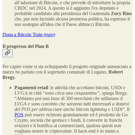
all’adozione di Bitcoin, e che prevede di introdurre la propria
CBDC nel 2024. A questo si è aggiunto l'ex deputato e
probabile candidato alla presidenza del Guatemala
Zury Rios
che, pur non facendo alcuna promessa politica, ha espresso il
suo sostegno all'idea che il Paese abbracci Bitcoin.
Dona a Bitcoin Train (euro)
Il progresso del Plan B
Per capire come si sta sviluppando il progetto originale annunciato a
marzo ho parlato con il segretario comunale di Lugano,
Robert
Bregy
.
Pagamenti retail
: le attività che accettano bitcoin, USDt e
LVGA in città “
sono circa una cinquantina”
, spiega Bregy.
“
Abbiamo poi una base di 300 merchant che utilizzano il
LVGA e sono convinto che saranno tutti interessati a dotarsi
del POS per abbracciare anche bitcoin lightning e USDt
”. Il
POS
può essere richiesto gratuitamente ed è prodotto da Go
Crypto, società che gestisce i fondi, li converte in franchi
svizzeri e li bonifica ai commercianti, qualora questi non
vogliano tenere le criptovalute. Il back-end è in mano a