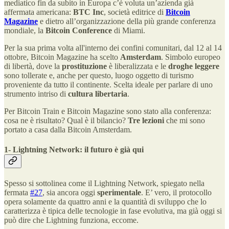
mediatico fin da subito in Europa c’è voluta un’azienda già
affermata americana:
BTC Inc
, società editrice di
Bitcoin
Magazine
e dietro all’organizzazione della più grande conferenza
mondiale, la
Bitcoin Conference
di Miami.
Per la sua prima volta all'interno dei confini comunitari, dal 12 al 14
ottobre, Bitcoin Magazine ha scelto
Amsterdam
. Simbolo europeo
di libertà, dove la
prostituzione
è liberalizzata e le
droghe leggere
sono tollerate e, anche per questo, luogo oggetto di turismo
proveniente da tutto il continente. Scelta ideale per parlare di uno
strumento intriso di
cultura libertaria
.
Per Bitcoin Train e Bitcoin Magazine sono stato alla conferenza:
cosa ne è risultato? Qual è il bilancio?
Tre lezioni
che mi sono
portato a casa dalla Bitcoin Amsterdam.
1- Lightning Network: il futuro è già qui
Spesso si sottolinea come il Lightning Network, spiegato nella
fermata
#27
, sia ancora oggi
sperimentale
. E’ vero, il protocollo
opera solamente da quattro anni e la quantità di sviluppo che lo
caratterizza è tipica delle tecnologie in fase evolutiva, ma già oggi si
può dire che Lightning funziona, eccome.