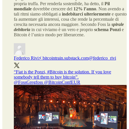
propria truffa. Per renderla sostenibile, ha detto, il
Pil
mondiale
dovrebbe crescere del
12% l’anno
. Non avendo a
tali ritmi siamo obbligati a
indebitarci ulteriormente
e questo
fa aumentare gli interessi, cosa che rende la percentuale di
crescita necessaria ancora maggiore. Secondo Foss la
spirale
debitoria
in cui viviamo è un vero e proprio
schema Ponzi
e
Bitcoin è l’unico modo per liberarcene.
Federico Rivi⚡️ bitcointrain.substack.com
@federico_rivi
“Fiat is the Ponzi,
#Bitcoin
is the solution. If you love
@FossGregfoss
@BitcoinConfEUR