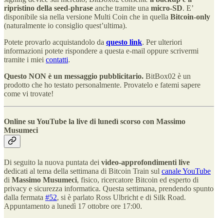
ripristino della seed-phrase
anche tramite una
micro-SD
. E’
disponibile sia nella versione Multi Coin che in quella
Bitcoin-only
(naturalmente io consiglio quest’ultima).
Potete provarlo acquistandolo da
questo link
. Per ulteriori
informazioni potete rispondere a questa e-mail oppure scrivermi
tramite i miei
contatti
.
Questo NON è un messaggio pubblicitario.
BitBox02 è un
prodotto che ho testato personalmente. Provatelo e fatemi sapere
come vi trovate!
Online su YouTube la live di lunedì scorso con Massimo
Musumeci
Di seguito la nuova puntata dei
video-approfondimenti live
dedicati al tema della settimana di Bitcoin Train sul
canale YouTube
di
Massimo Musumeci
, fisico, ricercatore Bitcoin ed esperto di
privacy e sicurezza informatica. Questa settimana, prendendo spunto
dalla fermata
#52
, si è parlato Ross Ulbricht e di Silk Road.
Appuntamento a lunedì 17 ottobre ore 17:00.