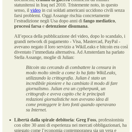
statunitensi in Iraq nel 2010. Tristemente noto, in questo
senso, il
video
in cui soldati americani uccidono civili senza
farsi problemi. Oggi Assange rischia concretamente
l’estradizione negli Usa dopo anni di
fango mediatico
,
processi farsa
e
detenzione disumana
.
All’epoca della pubblicazione del video, dopo lo scandalo, i
grandi network di pagamento - Visa, Mastercad, PayPal -
avevano negato il loro servizio a WikiLeaks e bitcoin era così
diventato l’immediata alternativa. Ad Amsterdam ha parlato
Stella Assange, moglie di Julian:
Bitcoin sta cercando di combattere la censura in
modo molto simile a come lo ha fatto WikiLeaks,
utilizzando la crittografia. Julian è stato un
incredibile pioniere e ha cambiato il modo di fare
giornalismo. Julian era un cypherpunk, un
crittografo e aveva capito che le principali
redazioni giornalistiche non avevano idea di
come proteggere le loro fonti quando operavano
su Internet.
Libertà dalla spirale debitoria
:
Greg Foss
, professionista
con oltre 30 anni di esperienza nei mercati obbligazionari, ha
spiegato come l’economia contemporanea sia un vera e