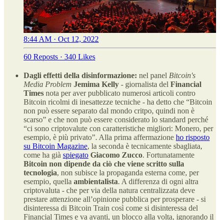
8:44 AM · Oct 12, 2022
60 Reposts
·
340 Likes
Dagli effetti della disinformazione:
nel panel
Bitcoin's
Media Problem
Jemima Kelly
- giornalista del
Financial
Times
nota per aver pubblicato numerosi articoli contro
Bitcoin ricolmi di inesattezze tecniche - ha detto che “Bitcoin
non può essere separato dal mondo critpo, quindi non è
scarso” e che non può essere considerato lo standard perché
“ci sono criptovalute con caratteristiche migliori: Monero, per
esempio, è più privato”. Alla prima affermazione
ho risposto
su Bitcoin Magazine
, la seconda è tecnicamente sbagliata,
come ha già
spiegato
Giacomo Zucco
. Fortunatamente
Bitcoin non dipende da
ciò che viene scritto sulla
tecnologia
, non subisce la propaganda esterna come, per
esempio, quella
ambientalista
. A differenza di ogni altra
criptovaluta - che per via della natura centralizzata deve
prestare attenzione all’opinione pubblica per prosperare - si
disinteressa di Bitcoin Train così come si disinteressa del
Financial Times e va avanti, un blocco alla volta, ignorando il