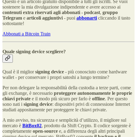
Questo è un articolo gratuito disponibile a tutti gli iscritti. Se vuoi
sostenere la mia divulgazione indipendente e avere accesso ai
contenuti extra riservati agli abbonati
-
podcast
,
gruppo
Telegram
e
articoli aggiuntivi
- puoi
abbonarti
cliccando il tasto
sottostante!
Abbonati a Bitcoin Train
Quale signing device scegliere?
Qual è il miglior
signing device
- più conosciuto come hardware
wallet - per conservare i propri satoshi a lungo termine?
Per non delegare la responsabilità della custodia a terze parti, come
gli exchange, è necessario
proteggere autonomamente le proprie
chiavi private
e
il modo più sicuro per farlo è
offline
. Per questo
sono nati i
signing device
: dispositivi privi di connessione Internet
studiati appositamente per proteggere le chiavi private.
A mio avviso, tra sicurezza e semplicità d’utilizzo, il migliore sul
mercato è
BitBox02
, prodotto da Shift Crypto. Il codice sorgente è
completamente
open-source
e, a differenza degli altri principali
signing device sul mercato, BitBox02 consente
il backup e il