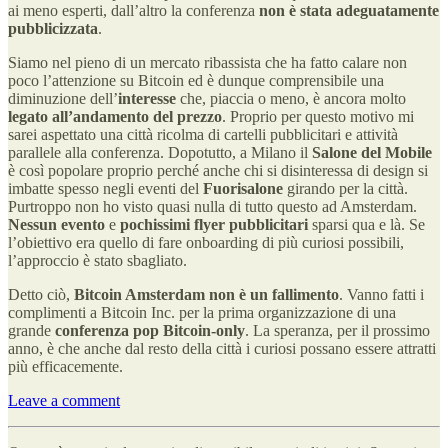
ai meno esperti, dall’altro la conferenza
non è stata adeguatamente
pubblicizzata
.
Siamo nel pieno di un mercato ribassista che ha fatto calare non
poco l’attenzione su Bitcoin ed è dunque comprensibile una
diminuzione dell’
interesse
che, piaccia o meno, è ancora molto
legato all’andamento del prezzo
. Proprio per questo motivo mi
sarei aspettato una città ricolma di cartelli pubblicitari e attività
parallele alla conferenza. Dopotutto, a Milano il
Salone del Mobile
è così popolare proprio perché anche chi si disinteressa di design si
imbatte spesso negli eventi del
Fuorisalone
girando per la città.
Purtroppo non ho visto quasi nulla di tutto questo ad Amsterdam.
Nessun evento
e
pochissimi flyer pubblicitari
sparsi qua e là. Se
l’obiettivo era quello di fare onboarding di più curiosi possibili,
l’approccio è stato sbagliato.
Detto ciò,
Bitcoin Amsterdam non è un fallimento
. Vanno fatti i
complimenti a Bitcoin Inc. per la prima organizzazione di una
grande
conferenza pop Bitcoin-only
. La speranza, per il prossimo
anno, è che anche dal resto della città i curiosi possano essere attratti
più efficacemente.
Leave a comment