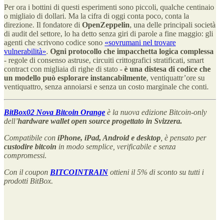
Per ora i bottini di questi esperimenti sono piccoli, qualche centinaio
o migliaio di dollari. Ma la cifra di oggi conta poco, conta la
direzione. Il fondatore di
OpenZeppelin
, una delle principali società
di audit del settore, lo ha detto senza giri di parole a fine maggio: gli
agenti che scrivono codice sono
«sovrumani nel trovare
vulnerabilità»
.
Ogni protocollo che impacchetta logica complessa
- regole di consenso astruse, circuiti crittografici stratificati, smart
contract con migliaia di righe di stato -
è una distesa di codice che
un modello può esplorare instancabilmente
, ventiquattr’ore su
ventiquattro, senza annoiarsi e senza un costo marginale che conti.
BitBox02 Nova Bitcoin Orange
è la nuova edizione Bitcoin-only
dell’
hardware wallet open source progettato in Svizzera.
Compatibile con
iPhone, iPad, Android e desktop
, è pensato per
custodire bitcoin
in modo semplice, verificabile e senza
compromessi.
Con il coupon
BITCOINTRAIN
ottieni il 5% di sconto su tutti i
prodotti BitBox.