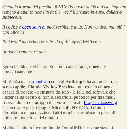
Scegli la
durata
del prestito, il
LTV
(la quota di bitcoin che impegni
rispetto a quanto ricevi in fiat) e ricevi il prestito in
euro, dollari o
stablecoin
.
Il codice è
open source
: puoi verificare tutto. Non vendere mai più i
tuoi bitcoin!
Richiedi il tuo primo prestito da qui:
https://debifi.com
Annuncio sponsorizzato
Spero lo abbiate già letto. Se non lo avete fatto, rimediate
immediatamente.
Mi riferisco al
comunicato
con cui
Anthropic
ha annunciato, lo
scorso aprile,
Claude
Mythos Preview
: un modello talmente
capace di trovare - e sfruttare da solo - le falle nel software che
l’azienda ha deciso di non rilasciarlo al pubblico per due mesi,
riservandolo a un gruppo di lavoro chiamato
Project Glasswing
insieme ad Apple, Google, Microsoft, NVIDIA, la Linux
Foundation e una dozzina di altri nomi che gestiscono pezzi di
infrastruttura critica del mondo.
Mythos ha tirato fuori un bug in
OpenBSD
che se ne stava lì,