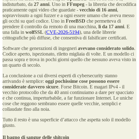
indisturbato, da
27 anni
. Uno in
FFmpeg
- la libreria che decodifica
praticamente ogni video che guardate -
vecchio di 16 anni
,
sopravvissuto a ogni fuzzer e a ogni essere umano che aveva messo
gli occhi su quel codice. Uno in
FreeBSD
che permetteva di
prendere il controllo da remoto di una macchina,
lì da 17 anni
. E
una falla in
wolfSSL
(
CVE-2026-5194
), una delle librerie
crittografiche più diffuse, che consentiva di falsificare certificati.
Software che generazioni di ingegneri
avevano considerato solido
.
Codice aperto, ispezionato, riletto migliaia di volte. E un modello ci
passa sopra e trova in pochi giorni quello che nessuno aveva visto in
un quarto di secolo.
La conclusione a cui diversi esperti di cybersecurity stanno
arrivando è semplice:
oggi pochissime cose possono essere
considerate davvero sicure
. Forse Bitcoin. E magari IPv4 - il
vecchio protocollo che da 40 anni continuiamo a dare per spacciato
e che continua, imperturbabile, a far funzionare Internet. Le uniche
cose che reggono sembrano essere quelle vecchie, semplici e
collaudate fino alla noia.
Tutto il resto è una superficie d’attacco che aspetta solo il modello
giusto.
Il bagno di sangue delle shitcoin