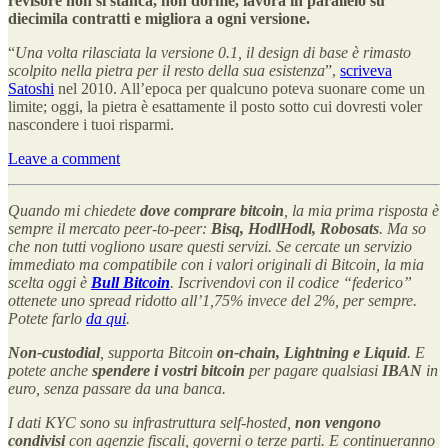
revisore non si stanca, non dorme, lavora in parallelo su
diecimila contratti e migliora a ogni versione.
“
Una volta rilasciata la versione 0.1, il design di base è rimasto
scolpito nella pietra per il resto della sua esistenza
”,
scriveva
Satoshi
nel 2010. All’epoca per qualcuno poteva suonare come un
limite; oggi, la pietra è esattamente il posto sotto cui dovresti voler
nascondere i tuoi risparmi.
Leave a comment
Quando mi chiedete
dove comprare bitcoin
, la mia prima risposta è
sempre il mercato peer-to-peer:
Bisq, HodlHodl, Robosats
. Ma so
che non tutti vogliono usare questi servizi. Se cercate un servizio
immediato ma compatibile con i valori originali di Bitcoin, la mia
scelta oggi è
Bull Bitcoin
. Iscrivendovi con il codice “federico”
ottenete uno spread ridotto all’1,75% invece del 2%, per sempre.
Potete farlo
da qui
.
Non-custodial
, supporta Bitcoin
on-chain, Lightning e Liquid
. E
potete anche
spendere i vostri bitcoin
per pagare qualsiasi
IBAN
in
euro, senza passare da una banca.
I dati KYC sono su infrastruttura self-hosted,
non vengono
condivisi
con agenzie fiscali, governi o terze parti. E continueranno