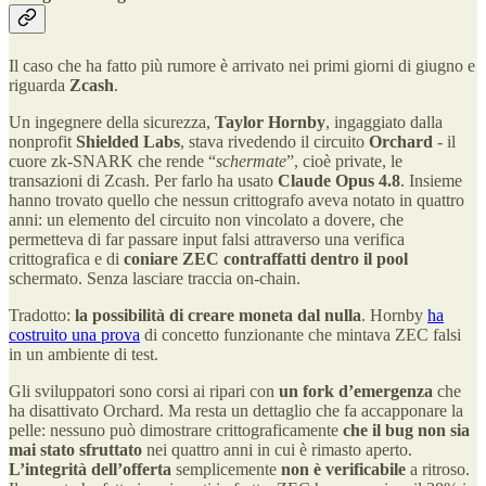
Il caso che ha fatto più rumore è arrivato nei primi giorni di giugno e
riguarda
Zcash
.
Un ingegnere della sicurezza,
Taylor Hornby
, ingaggiato dalla
nonprofit
Shielded Labs
, stava rivedendo il circuito
Orchard
- il
cuore zk-SNARK che rende “
schermate
”, cioè private, le
transazioni di Zcash. Per farlo ha usato
Claude Opus 4.8
. Insieme
hanno trovato quello che nessun crittografo aveva notato in quattro
anni: un elemento del circuito non vincolato a dovere, che
permetteva di far passare input falsi attraverso una verifica
crittografica e di
coniare ZEC contraffatti dentro il pool
schermato. Senza lasciare traccia on-chain.
Tradotto:
la possibilità di creare moneta dal nulla
. Hornby
ha
costruito una prova
di concetto funzionante che mintava ZEC falsi
in un ambiente di test.
Gli sviluppatori sono corsi ai ripari con
un fork d’emergenza
che
ha disattivato Orchard. Ma resta un dettaglio che fa accapponare la
pelle: nessuno può dimostrare crittograficamente
che il bug non sia
mai stato sfruttato
nei quattro anni in cui è rimasto aperto.
L’integrità dell’offerta
semplicemente
non è verificabile
a ritroso.