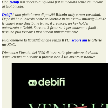
Con
Debifi
hai accesso a liquidità fiat immediata senza rinunciare
ai tuoi bitcoin.
Debifi
è una piattaforma di prestiti
Bitcoin-only
e
non-custodial
.
Depositi i tuoi bitcoin come
collaterale
in un escrow
multisig 3-di-4
:
le chiavi sono distribuite tra te, il creditore, un key holder
autorizzato e Debifi. Servono 3 firme su 4 per muovere i fondi -
nessuno può toccare i tuoi bitcoin unilateralmente.
Puoi ottenere la liquidità anche senza KYC:
scopri qui
le offerte
no-KYC.
Dimentica l’incubo del 33% di tasse sulle plusvalenze derivanti
dalla vendita di bitcoin:
il prestito non è un evento tassabile!