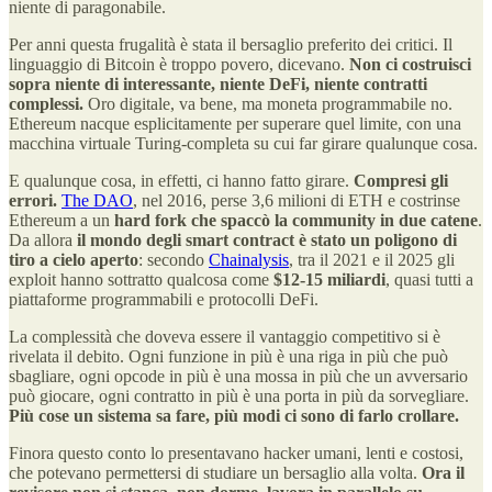
niente di paragonabile.
Per anni questa frugalità è stata il bersaglio preferito dei critici. Il
linguaggio di Bitcoin è troppo povero, dicevano.
Non ci costruisci
sopra niente di interessante, niente DeFi, niente contratti
complessi.
Oro digitale, va bene, ma moneta programmabile no.
Ethereum nacque esplicitamente per superare quel limite, con una
macchina virtuale Turing-completa su cui far girare qualunque cosa.
E qualunque cosa, in effetti, ci hanno fatto girare.
Compresi gli
errori.
The DAO
, nel 2016, perse 3,6 milioni di ETH e costrinse
Ethereum a un
hard fork che spaccò la community in due catene
.
Da allora
il mondo degli smart contract è stato un poligono di
tiro a cielo aperto
: secondo
Chainalysis
, tra il 2021 e il 2025 gli
exploit hanno sottratto qualcosa come
$12-15 miliardi
, quasi tutti a
piattaforme programmabili e protocolli DeFi.
La complessità che doveva essere il vantaggio competitivo si è
rivelata il debito. Ogni funzione in più è una riga in più che può
sbagliare, ogni opcode in più è una mossa in più che un avversario
può giocare, ogni contratto in più è una porta in più da sorvegliare.
Più cose un sistema sa fare, più modi ci sono di farlo crollare.
Finora questo conto lo presentavano hacker umani, lenti e costosi,
che potevano permettersi di studiare un bersaglio alla volta.
Ora il