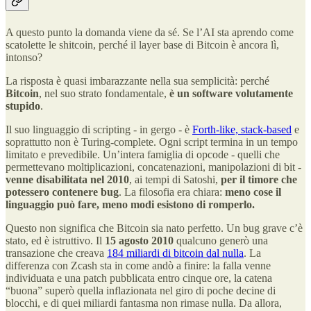
A questo punto la domanda viene da sé. Se l’AI sta aprendo come
scatolette le shitcoin, perché il layer base di Bitcoin è ancora lì,
intonso?
La risposta è quasi imbarazzante nella sua semplicità: perché
Bitcoin
, nel suo strato fondamentale,
è un software volutamente
stupido
.
Il suo linguaggio di scripting - in gergo - è
Forth-like, stack-based
e
soprattutto non è Turing-complete. Ogni script termina in un tempo
limitato e prevedibile. Un’intera famiglia di opcode - quelli che
permettevano moltiplicazioni, concatenazioni, manipolazioni di bit -
venne disabilitata nel 2010
, ai tempi di Satoshi,
per il timore che
potessero contenere bug
. La filosofia era chiara:
meno cose il
linguaggio può fare, meno modi esistono di romperlo.
Questo non significa che Bitcoin sia nato perfetto. Un bug grave c’è
stato, ed è istruttivo. Il
15 agosto 2010
qualcuno generò una
transazione che creava
184 miliardi di bitcoin dal nulla
. La
differenza con Zcash sta in come andò a finire: la falla venne
individuata e una patch pubblicata entro cinque ore, la catena
“buona” superò quella inflazionata nel giro di poche decine di
blocchi, e di quei miliardi fantasma non rimase nulla. Da allora,