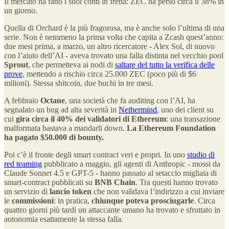
Il mercato ha fatto i suoi conti in fretta: ZEC ha perso circa il 38% in
un giorno.
Quella di Orchard è la più fragorosa, ma è anche solo l’ultima di una
serie. Non è nemmeno la prima volta che capita a Zcash quest’anno:
due mesi prima, a marzo, un altro ricercatore - Alex Sol, di nuovo
con l’aiuto dell’AI - aveva trovato una falla distinta nel vecchio pool
Sprout
, che permetteva ai nodi di
saltare del tutto la verifica delle
prove
, mettendo a rischio circa 25.000 ZEC (poco più di $6
milioni). Stessa shitcoin, due buchi in tre mesi.
A febbraio
Octane
, una società che fa auditing con l’AI, ha
segnalato un bug ad alta severità in
Nethermind
, uno dei client su
cui
gira circa il 40% dei validatori di Ethereum
: una transazione
malformata bastava a mandarli down.
La Ethereum Foundation
ha pagato $50.000 di bounty.
Poi c’è il fronte degli smart contract veri e propri. In uno
studio di
red teaming
pubblicato a maggio, gli agenti di Anthropic - mossi da
Claude Sonnet 4.5 e GPT-5 - hanno passato al setaccio migliaia di
smart-contract pubblicati su
BNB Chain
. Tra questi hanno trovato
un servizio di
lancio token
che non validava l’indirizzo a cui inviare
le
commissioni
: in pratica,
chiunque poteva prosciugarle
. Circa
quattro giorni più tardi un attaccante umano ha trovato e sfruttato in
autonomia esattamente la stessa falla.