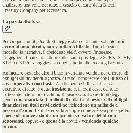
analizzare, una volta per tutte, il castello di carte della Bitcoin
Treasury Company per eccellenza.
La parola disattesa
Per cinque anni il
pitch
di Strategy è stato uno e uno soltanto:
noi
accumuliamo bitcoin, non vendiamo bitcoin
. Tutto il resto - il
modello, la narrativa, il cosiddetto
yield
, ovvero l’interesse,
l’ingegneria finanziaria attorno alle azioni privilegiate STRK, STRF,
STRD e STRC - poggiava su quel patto implicito con gli azionisti.
Ammettere oggi che alcuni bitcoin verranno venduti per onorare gli
obblighi sui dividendi significa, di fatto, riconoscere che
il flusso di
cassa operativo non basta
. Anche perché il flusso di cassa
operativo, di fatto, è quasi
inesistente
e, in ogni caso, del tutto
irrilevante in termini di volumi. Il business software di Strategy
genera
una manciata di milioni
di dollari a trimestre.
Gli obblighi
finanziari sui titoli privilegiati ne richiedono un miliardo e
mezzo all’anno
. La differenza la si copre come si è sempre coperta:
emettendo
nuove azioni a un premio sul valore dei bitcoin
sottostanti
, oppure - e questa è la novità -
vendendo qualche
bitcoin
.