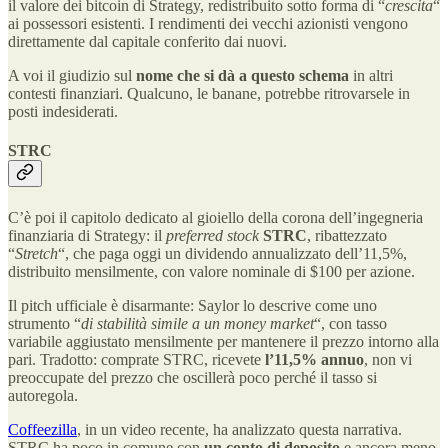
il valore dei bitcoin di Strategy, redistribuito sotto forma di “
crescita
“
ai possessori esistenti. I rendimenti dei vecchi azionisti vengono
direttamente dal capitale conferito dai nuovi.
A voi il giudizio sul
nome che si dà a questo schema
in altri
contesti finanziari. Qualcuno, le banane, potrebbe ritrovarsele in
posti indesiderati.
STRC
C’è poi il capitolo dedicato al gioiello della corona dell’ingegneria
finanziaria di Strategy: il
preferred stock
STRC
, ribattezzato
“
Stretch
“, che paga oggi un dividendo annualizzato dell’11,5%,
distribuito mensilmente, con valore nominale di $100 per azione.
Il pitch ufficiale è disarmante: Saylor lo descrive come uno
strumento “
di stabilità simile a un money market
“, con tasso
variabile aggiustato mensilmente per mantenere il prezzo intorno alla
pari. Tradotto: comprate STRC, ricevete
l’11,5% annuo
, non vi
preoccupate del prezzo che oscillerà poco perché il tasso si
autoregola.
Coffeezilla
, in un video recente, ha analizzato questa narrativa.
STRC ha poco in comune con
un conto di deposito
e ancora meno