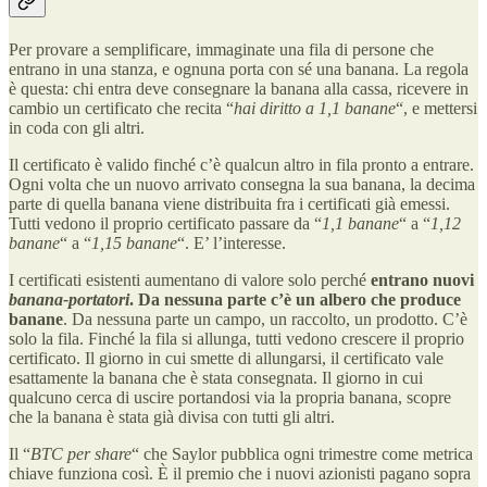
Per provare a semplificare, immaginate una fila di persone che
entrano in una stanza, e ognuna porta con sé una banana. La regola
è questa: chi entra deve consegnare la banana alla cassa, ricevere in
cambio un certificato che recita “
hai diritto a 1,1 banane
“, e mettersi
in coda con gli altri.
Il certificato è valido finché c’è qualcun altro in fila pronto a entrare.
Ogni volta che un nuovo arrivato consegna la sua banana, la decima
parte di quella banana viene distribuita fra i certificati già emessi.
Tutti vedono il proprio certificato passare da “
1,1 banane
“ a “
1,12
banane
“ a “
1,15 banane
“. E’ l’interesse.
I certificati esistenti aumentano di valore solo perché
entrano nuovi
banana-portatori
. Da nessuna parte c’è un albero che produce
banane
. Da nessuna parte un campo, un raccolto, un prodotto. C’è
solo la fila. Finché la fila si allunga, tutti vedono crescere il proprio
certificato. Il giorno in cui smette di allungarsi, il certificato vale
esattamente la banana che è stata consegnata. Il giorno in cui
qualcuno cerca di uscire portandosi via la propria banana, scopre
che la banana è stata già divisa con tutti gli altri.
Il “
BTC per share
“ che Saylor pubblica ogni trimestre come metrica
chiave funziona così. È il premio che i nuovi azionisti pagano sopra