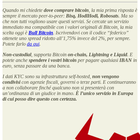
Quando mi chiedete
dove comprare bitcoin
, la mia prima risposta è
sempre il mercato peer-to-peer:
Bisq, HodlHodl, Robosats
. Ma so
che non tutti vogliono usare questi servizi. Se cercate un servizio
immediato ma compatibile con i valori originali di Bitcoin, la mia
scelta oggi è
Bull Bitcoin
. Iscrivendovi con il codice “federico”
ottenete uno spread ridotto all’1,75% invece del 2%, per sempre.
Potete farlo
da qui
.
Non-custodial
, supporta Bitcoin
on-chain, Lightning e Liquid
. E
potete anche
spendere i vostri bitcoin
per pagare qualsiasi
IBAN
in
euro, senza passare da una banca.
I dati KYC sono su infrastruttura self-hosted,
non vengono
condivisi
con agenzie fiscali, governi o terze parti. E continueranno
a non collaborare finché qualcuno non si presenterà con
un’ordinanza di un giudice in mano.
È l’unico servizio in Europa
di cui posso dire questo con certezza.