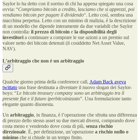
Saylor lo ha detto con il sorriso di chi ha appena spiegato una cosa
ovvia: “
Compriamo bitcoin a credito, lasciamo che si apprezzi, poi
vendiamo bitcoin per pagare il dividendo
“. Letto così, sembra una
macchina perpetua. Letto con un minimo di malizia, è la descrizione
di un modello che dipende interamente da due variabili che Saylor
non controlla:
il prezzo di bitcoin
e
la disponibilità degli
investitori
a continuare a comprare le sue azioni a un premio sul
valore netto dei bitcoin detenuti (il cosiddetto Net Asset Value,
NAV).
L’arbitraggio che non è un arbitraggio
Qualche giorno prima della conference call,
Adam Back aveva
twittato
una frase destinata a diventare il nuovo slogan dei Saylor-
boys: “
Le bitcoin treasury company sono un arbitraggio tra il
presente fiat e il futuro iperbitcoinizzato
”. Una formulazione tanto
elegante quanto disonesta.
Un
arbitraggio
, in finanza, è l’operazione che sfrutta una differenza
di prezzo dello stesso asset su due mercati diversi, comprando dove
costa meno e vendendo dove costa di più,
senza rischio
direzionale
. È, per definizione, un’operazione
a rischio nullo o
minimo
che si chiude in un tempo finito.