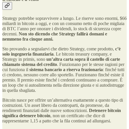
Strategy potrebbe sopravvivere a lungo. Le riserve sono enormi, $66
miliardi in bitcoin a oggi, e con un consumo netto di poche migliaia
di BTC l’anno per onorare i dividendi, lo stock di sicurezza copre
decenni.
Non sto dicendo che Strategy fallirà domani e
nemmeno fra cinque anni.
Sto provando a segnalarvi che dietro Strategy, come prodotto,
c’è
solo ingegneria finanziaria
. Le bitcoin treasury company, e
Strategy in primis, sono
un’altra carta sopra il castello di carte
chiamato sistema del credito
. Funzionano per le stesse ragioni per
cui funziona il
sistema bancario a riserva frazionaria
: finché tutti
ci credono, nessuno corre allo sportello. Funzionano finché esiste il
premio. Il premio esiste finché i credenti continuano a comprare. È
un loop che si autoalimenta nella direzione giusta e si autodistrugge
in quella sbagliata.
Bitcoin nasce per offrire un’alternativa esattamente a questo tipo di
costruzioni. Un asset libero da controparti, da promesse, da
rendimenti finanziati dalle nuove sottoscrizioni.
Detenere bitcoin
significa detenere bitcoin
, non un certificato che dice di
rappresentarne 1,15 a patto che la fila continui ad allungarsi.