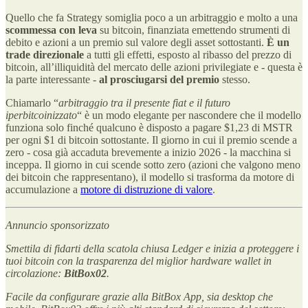
Quello che fa Strategy somiglia poco a un arbitraggio e molto a una
scommessa con leva
su bitcoin, finanziata emettendo strumenti di
debito e azioni a un premio sul valore degli asset sottostanti.
È un
trade direzionale
a tutti gli effetti, esposto al ribasso del prezzo di
bitcoin, all’illiquidità del mercato delle azioni privilegiate e - questa è
la parte interessante -
al prosciugarsi del premio
stesso.
Chiamarlo “
arbitraggio tra il presente fiat e il futuro
iperbitcoinizzato
“ è un modo elegante per nascondere che il modello
funziona solo finché qualcuno è disposto a pagare $1,23 di MSTR
per ogni $1 di bitcoin sottostante. Il giorno in cui il premio scende a
zero - cosa già accaduta brevemente a inizio 2026 - la macchina si
inceppa. Il giorno in cui scende sotto zero (azioni che valgono meno
dei bitcoin che rappresentano), il modello si trasforma da motore di
accumulazione a
motore di distruzione di valore
.
Annuncio sponsorizzato
Smettila di fidarti della scatola chiusa Ledger e inizia a proteggere i
tuoi bitcoin con la trasparenza del miglior hardware wallet in
circolazione:
BitBox02
.
Facile da configurare grazie alla BitBox App, sia desktop che