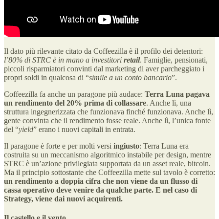
Il dato più rilevante citato da Coffeezilla è il profilo dei detentori:
l’80% di STRC è in mano a investitori
retail
. Famiglie, pensionati,
piccoli risparmiatori convinti dal marketing di aver parcheggiato i
propri soldi in qualcosa di “
simile a un conto bancario
”.
Coffeezilla fa anche un paragone più audace:
Terra Luna pagava
un rendimento del 20% prima di collassare
. Anche lì, una
struttura ingegnerizzata che funzionava finché funzionava. Anche lì,
gente convinta che il rendimento fosse reale. Anche lì, l’unica fonte
del “
yield
” erano i nuovi capitali in entrata.
Il paragone è forte e per molti versi
ingiusto
: Terra Luna era
costruita su un meccanismo algoritmico instabile per design, mentre
STRC è un’azione privilegiata supportata da un asset reale, bitcoin.
Ma il principio sottostante che Coffeezilla mette sul tavolo è corretto:
un rendimento a doppia cifra che non viene da un flusso di
cassa operativo deve venire da qualche parte. E nel caso di
Strategy, viene dai nuovi acquirenti.
Il castello e il vento