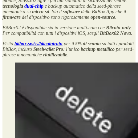
mobile, BitBox02 offre i più alti standard di sicurezza del settore:
tecnologia
dual-chip
e backup automatico della seed-phrase
mnemonica su
micro-sd
. Sia il
software
della BitBox App che il
firmware
del dispositivo sono rigorosamente
open-source
.
BitBox02 è disponibile sia in versione multi-coin che
Bitcoin-only
.
Per compatibilità con tutti i dispositivi iOS, scegli
BitBox02 Nova
.
Visita
bitbox.swiss/bitcointrain
per il
5% di sconto
su tutti i prodotti
BitBox, incluso
Steelwallet Pro
: l’unico
backup metallico
per seed-
phrase mnemoniche
riutilizzabile
.