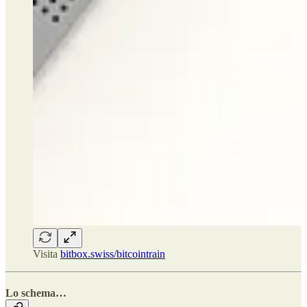
Visita
bitbox.swiss/bitcointrain
Lo schema…