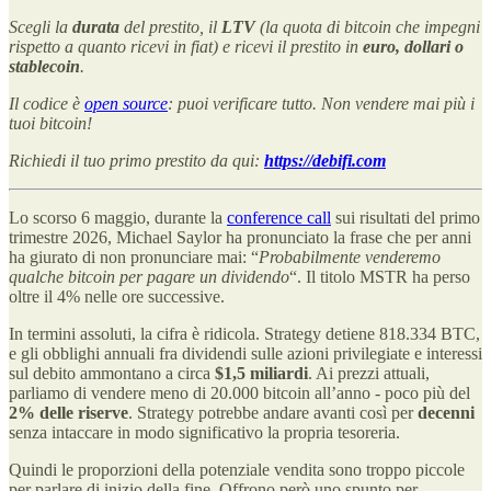
Scegli la
durata
del prestito, il
LTV
(la quota di bitcoin che impegni
rispetto a quanto ricevi in fiat) e ricevi il prestito in
euro, dollari o
stablecoin
.
Il codice è
open source
: puoi verificare tutto. Non vendere mai più i
tuoi bitcoin!
Richiedi il tuo primo prestito da qui:
https://debifi.com
Lo scorso 6 maggio, durante la
conference call
sui risultati del primo
trimestre 2026, Michael Saylor ha pronunciato la frase che per anni
ha giurato di non pronunciare mai: “
Probabilmente venderemo
qualche bitcoin per pagare un dividendo
“. Il titolo MSTR ha perso
oltre il 4% nelle ore successive.
In termini assoluti, la cifra è ridicola. Strategy detiene 818.334 BTC,
e gli obblighi annuali fra dividendi sulle azioni privilegiate e interessi
sul debito ammontano a circa
$1,5 miliardi
. Ai prezzi attuali,
parliamo di vendere meno di 20.000 bitcoin all’anno - poco più del
2% delle riserve
. Strategy potrebbe andare avanti così per
decenni
senza intaccare in modo significativo la propria tesoreria.
Quindi le proporzioni della potenziale vendita sono troppo piccole
per parlare di inizio della fine. Offrono però uno spunto per