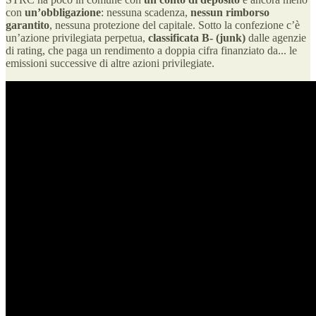
con
un’obbligazione
: nessuna scadenza,
nessun rimborso
garantito
, nessuna protezione del capitale. Sotto la confezione c’è
un’azione privilegiata perpetua,
classificata B- (junk)
dalle agenzie
di rating, che paga un rendimento a doppia cifra finanziato da... le
emissioni successive di altre azioni privilegiate.