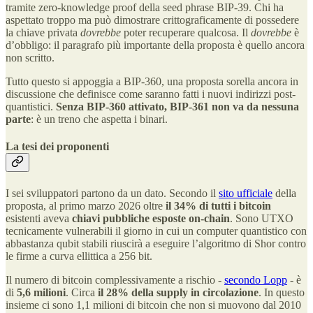
tramite zero-knowledge proof della seed phrase BIP-39. Chi ha
aspettato troppo ma può dimostrare crittograficamente di possedere
la chiave privata
dovrebbe
poter recuperare qualcosa. Il
dovrebbe
è
d’obbligo: il paragrafo più importante della proposta è quello ancora
non scritto.
Tutto questo si appoggia a BIP-360, una proposta sorella ancora in
discussione che definisce come saranno fatti i nuovi indirizzi post-
quantistici.
Senza BIP-360 attivato, BIP-361 non va da nessuna
parte
: è un treno che aspetta i binari.
La tesi dei proponenti
I sei sviluppatori partono da un dato. Secondo il
sito ufficiale
della
proposta, al primo marzo 2026 oltre
il 34% di tutti i bitcoin
esistenti aveva
chiavi pubbliche esposte on-chain
. Sono UTXO
tecnicamente vulnerabili il giorno in cui un computer quantistico con
abbastanza qubit stabili riuscirà a eseguire l’algoritmo di Shor contro
le firme a curva ellittica a 256 bit.
Il numero di bitcoin complessivamente a rischio -
secondo Lopp
- è
di
5,6 milioni
. Circa
il 28% della supply in circolazione
. In questo
insieme ci sono 1,1 milioni di bitcoin che non si muovono dal 2010