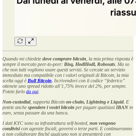
Quando mi chiedete
dove comprare bitcoin
, la mia prima risposta è
sempre il mercato peer-to-peer:
Bisq, HodlHodl, Robosats
. Ma so
che non tutti vogliono usare questi servizi. Se cercate un servizio
immediato ma compatibile con i valori originali di Bitcoin, la mia
scelta oggi è
Bull Bitcoin
. Iscrivendovi con il codice “federico”
ottenete uno spread ridotto all’1,75% invece del 2%, per sempre.
Potete farlo
da qui
.
Non-custodial
, supporta Bitcoin
on-chain, Lightning e Liquid
. E
potete anche
spendere i vostri bitcoin
per pagare qualsiasi
IBAN
in
euro, senza passare da una banca.
I dati KYC sono su infrastruttura self-hosted,
non vengono
condivisi
con agenzie fiscali, governi o terze parti. E continueranno
a non collaborare finché qualcuno non si presenterà con