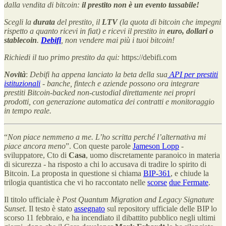
dalla vendita di bitcoin:
il prestito non è un evento tassabile!
Scegli la
durata
del prestito, il
LTV
(la quota di bitcoin che impegni
rispetto a quanto ricevi in fiat) e ricevi il prestito in
euro, dollari o
stablecoin
.
Debifi
, non vendere mai più i tuoi bitcoin!
Richiedi il tuo primo prestito da qui:
https://debifi.com
Novità
:
Debifi ha appena lanciato la beta della sua
API per prestiti
istituzionali
- banche, fintech e aziende possono ora integrare
prestiti Bitcoin-backed non-custodial direttamente nei propri
prodotti, con generazione automatica dei contratti e monitoraggio
in tempo reale.
“
Non piace nemmeno a me. L’ho scritta perché l’alternativa mi
piace ancora meno
”. Con queste parole
Jameson Lopp
-
sviluppatore, Cto di
Casa
, uomo discretamente paranoico in materia
di sicurezza - ha risposto a chi lo accusava di tradire lo spirito di
Bitcoin. La proposta in questione si chiama
BIP-361
, e chiude la
trilogia quantistica che vi ho raccontato nelle
scorse
due Fermate
.
Il titolo ufficiale è
Post Quantum Migration and Legacy Signature
Sunset
. Il testo è stato
assegnato
sul repository ufficiale delle BIP lo
scorso 11 febbraio, e ha incendiato il dibattito pubblico negli ultimi