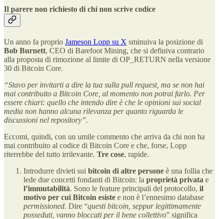
Il parere non richiesto di chi non scrive codice
Un anno fa proprio
Jameson Lopp su X
sminuiva la posizione di
Bob Burnett
, CEO di Barefoot Mining, che si definiva contrario
alla proposta di rimozione al limite di OP_RETURN nella versione
30 di Bitcoin Core.
“Stavo per invitarti a dire la tua sulla pull request, ma se non hai
mai contribuito a Bitcoin Core, al momento non potrai farlo. Per
essere chiari: quello che intendo dire è che le opinioni sui social
media non hanno alcuna rilevanza per quanto riguarda le
discussioni nel repository”.
Eccomi, quindi, con un umile commento che arriva da chi non ha
mai contribuito al codice di Bitcoin Core e che, forse, Lopp
riterrebbe del tutto irrilevante.
Tre cose
, rapide.
Introdurre divieti sui
bitcoin di altre persone
è una follia che
lede due concetti fondanti di Bitcoin: la
proprietà privata
e
l’immutabilità
. Sono le feature principali del protocollo,
il
motivo per cui Bitcoin esiste
e non è l’ennesimo database
permissioned
. Dire “
questi bitcoin, seppur legittimamente
posseduti, vanno bloccati per il bene collettivo
” significa