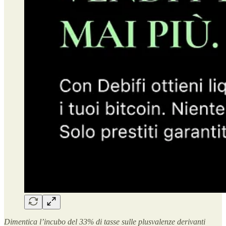
Dimentica l’incubo del 33% di tasse sulle plusvalenze derivanti