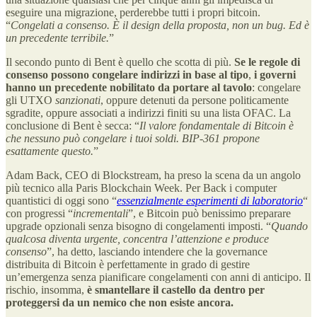
eseguire una migrazione, perderebbe tutti i propri bitcoin.
“
Congelati a consenso. È il design della proposta, non un bug. Ed è
un precedente terribile.
”
Il secondo punto di Bent è quello che scotta di più.
Se le regole di
consenso possono congelare indirizzi in base al tipo
,
i governi
hanno un precedente nobilitato da portare al tavolo
: congelare
gli UTXO
sanzionati
, oppure detenuti da persone politicamente
sgradite, oppure associati a indirizzi finiti su una lista OFAC. La
conclusione di Bent è secca: “
Il valore fondamentale di Bitcoin è
che nessuno può congelare i tuoi soldi. BIP-361 propone
esattamente questo.
”
Adam Back, CEO di Blockstream, ha preso la scena da un angolo
più tecnico alla Paris Blockchain Week. Per Back i computer
quantistici di oggi sono “
essenzialmente esperimenti di laboratorio
“
con progressi “
incrementali
”, e Bitcoin può benissimo preparare
upgrade opzionali senza bisogno di congelamenti imposti. “
Quando
qualcosa diventa urgente, concentra l’attenzione e produce
consenso
”, ha detto, lasciando intendere che la governance
distribuita di Bitcoin è perfettamente in grado di gestire
un’emergenza senza pianificare congelamenti con anni di anticipo. Il
rischio, insomma,
è smantellare il castello da dentro per
proteggersi da un nemico che non esiste ancora.