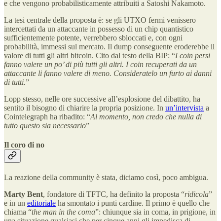
e che vengono probabilisticamente attribuiti a Satoshi Nakamoto.
La tesi centrale della proposta è: se gli UTXO fermi venissero
intercettati da un attaccante in possesso di un chip quantistico
sufficientemente potente, verrebbero sbloccati e, con ogni
probabilità, immessi sul mercato. Il dump conseguente eroderebbe il
valore di tutti gli altri bitcoin. Cito dal testo della BIP: “
I coin persi
fanno valere un po’ di più tutti gli altri. I coin recuperati da un
attaccante li fanno valere di meno. Consideratelo un furto ai danni
di tutti.
”
Lopp stesso, nelle ore successive all’esplosione del dibattito, ha
sentito il bisogno di chiarire la propria posizione. In
un’intervista
a
Cointelegraph ha ribadito: “
Al momento, non credo che nulla di
tutto questo sia necessario
”
Il coro di no
La reazione della community è stata, diciamo così, poco ambigua.
Marty Bent
, fondatore di TFTC, ha definito la proposta “
ridicola
”
e in un
editoriale
ha smontato i punti cardine. Il primo è quello che
chiama “
the man in the coma
”: chiunque sia in coma, in prigione, in
una situazione qualsiasi che per cinque anni gli impedisca di