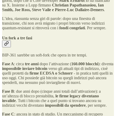
giorni, dopo che il Core developer
Mark Erhardt
lo ha rilanciato
su X. Insieme a Lopp firmano
Christian Papathanasiou, Ian
Smith, Joe Ross, Steve Vaile e Pierre-Luc Dallaire-Demers
.
L’idea, riassunta senza giri di parole: dopo una finestra di
transizione, chi non avrà migrato i propri bitcoin verso indirizzi
quantum-resistant si ritroverà con i
fondi congelati
. Per sempre.
Un fork a tre fasi
BIP-361 sarebbe un soft-fork che opera in tre tempi.
Fase A
: circa
tre anni
dopo l’attivazione (
160.000 blocchi
): diventa
impossibile inviare bitcoin
verso gli attuali tipi di indirizzo, cioè
quelli protetti da
firme ECDSA o Schnorr
- in pratica tutti quelli in
uso oggi. Chi possiede già bitcoin su quegli indirizzi può ancora
spenderli, ma nessuno può inviargliene di nuovi.
Fase B
: due anni dopo (cinque anni totali dall’attivazione): a
un’altezza di blocco prestabilita,
le firme legacy diventano
invalide
. Tutti i bitcoin che a quel punto si trovano ancora su
indirizzi vecchi diventano
impossibili da spendere
, per sempre.
Fase C
: ancora in stato di studio. Un meccanismo di recupero