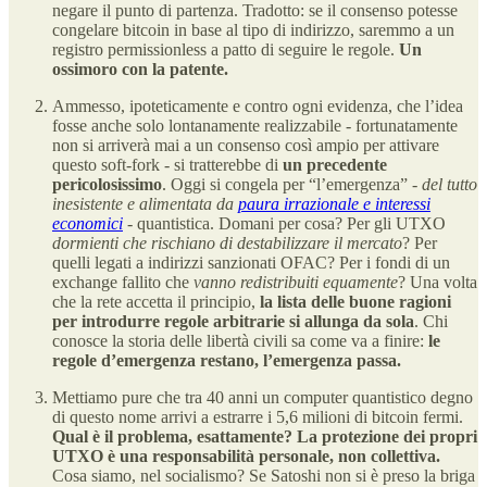
negare il punto di partenza. Tradotto: se il consenso potesse
congelare bitcoin in base al tipo di indirizzo, saremmo a un
registro permissionless a patto di seguire le regole.
Un
ossimoro con la patente.
Ammesso, ipoteticamente e contro ogni evidenza, che l’idea
fosse anche solo lontanamente realizzabile - fortunatamente
non si arriverà mai a un consenso così ampio per attivare
questo soft-fork - si tratterebbe di
un precedente
pericolosissimo
. Oggi si congela per “l’emergenza” -
del tutto
inesistente e alimentata da
paura irrazionale e interessi
economici
- quantistica. Domani per cosa? Per gli UTXO
dormienti che rischiano di destabilizzare il mercato
? Per
quelli legati a indirizzi sanzionati OFAC? Per i fondi di un
exchange fallito che
vanno redistribuiti equamente
? Una volta
che la rete accetta il principio,
la lista delle buone ragioni
per introdurre regole arbitrarie si allunga da sola
. Chi
conosce la storia delle libertà civili sa come va a finire:
le
regole d’emergenza restano, l’emergenza passa.
Mettiamo pure che tra 40 anni un computer quantistico degno
di questo nome arrivi a estrarre i 5,6 milioni di bitcoin fermi.
Qual è il problema, esattamente?
La protezione dei propri
UTXO è una responsabilità personale, non collettiva.
Cosa siamo, nel socialismo? Se Satoshi non si è preso la briga