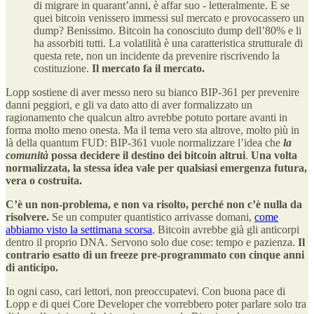
di migrare in quarant’anni, è affar suo - letteralmente. E se
quei bitcoin venissero immessi sul mercato e provocassero un
dump? Benissimo. Bitcoin ha conosciuto dump dell’80% e li
ha assorbiti tutti. La volatilità è una caratteristica strutturale di
questa rete, non un incidente da prevenire riscrivendo la
costituzione.
Il mercato fa il mercato.
Lopp sostiene di aver messo nero su bianco BIP-361 per prevenire
danni peggiori, e gli va dato atto di aver formalizzato un
ragionamento che qualcun altro avrebbe potuto portare avanti in
forma molto meno onesta. Ma il tema vero sta altrove, molto più in
là della quantum FUD: BIP-361 vuole normalizzare l’idea che
la
comunità
possa decidere il destino dei bitcoin altrui
.
Una volta
normalizzata, la stessa idea vale per qualsiasi emergenza futura,
vera o costruita.
C’è un non-problema, e non va risolto, perché non c’è nulla da
risolvere.
Se un computer quantistico arrivasse domani,
come
abbiamo visto la settimana scorsa
, Bitcoin avrebbe già gli anticorpi
dentro il proprio DNA. Servono solo due cose: tempo e pazienza.
Il
contrario esatto di un freeze pre-programmato con cinque anni
di anticipo.
In ogni caso, cari lettori, non preoccupatevi. Con buona pace di
Lopp e di quei Core Developer che vorrebbero poter parlare solo tra