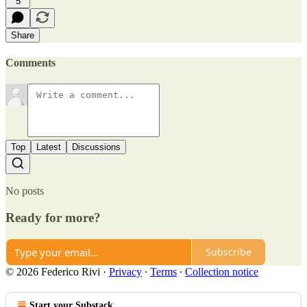
5
Share
Comments
Top
Latest
Discussions
No posts
Ready for more?
Subscribe
© 2026 Federico Rivi
·
Privacy
∙
Terms
∙
Collection notice
Start your Substack