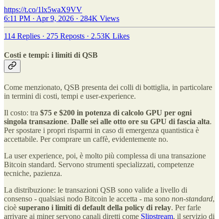
https://t.co/1lx5waX9VV
6:11 PM · Apr 9, 2026
·
284K Views
114 Replies
·
275 Reposts
·
2.53K Likes
Costi e tempi: i limiti di QSB
Come menzionato, QSB presenta dei colli di bottiglia, in particolare
in termini di costi, tempi e user-experience.
Il costo: tra
$75 e $200 in potenza di calcolo GPU per ogni
singola transazione
.
Dalle sei alle otto ore su GPU di fascia alta
.
Per spostare i propri risparmi in caso di emergenza quantistica è
accettabile. Per comprare un caffè, evidentemente no.
La user experience, poi, è molto più complessa di una transazione
Bitcoin standard. Servono strumenti specializzati, competenze
tecniche, pazienza.
La distribuzione: le transazioni QSB sono valide a livello di
consenso - qualsiasi nodo Bitcoin le accetta - ma sono
non-standard
,
cioè
superano i limiti di default della policy di relay
. Per farle
arrivare ai miner servono canali diretti come
Slipstream
, il servizio di