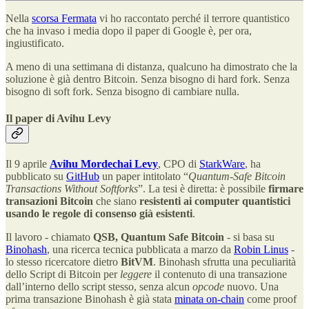
Nella
scorsa Fermata
vi ho raccontato perché il terrore quantistico
che ha invaso i media dopo il paper di Google è, per ora,
ingiustificato.
A meno di una settimana di distanza, qualcuno ha dimostrato che la
soluzione è già dentro Bitcoin. Senza bisogno di hard fork. Senza
bisogno di soft fork. Senza bisogno di cambiare nulla.
Il paper di Avihu Levy
Il 9 aprile
Avihu Mordechai Levy
, CPO di
StarkWare
, ha
pubblicato su
GitHub
un paper intitolato “
Quantum-Safe Bitcoin
Transactions Without Softforks
”. La tesi è diretta: è possibile
firmare
transazioni Bitcoin
che siano
resistenti ai computer quantistici
usando le regole di consenso già esistenti
.
Il lavoro - chiamato
QSB, Quantum Safe Bitcoin
- si basa su
Binohash
, una ricerca tecnica pubblicata a marzo da
Robin Linus
-
lo stesso ricercatore dietro
BitVM
. Binohash sfrutta una peculiarità
dello Script di Bitcoin per
leggere
il contenuto di una transazione
dall’interno dello script stesso, senza alcun
opcode
nuovo. Una
prima transazione Binohash è già stata
minata on-chain
come proof