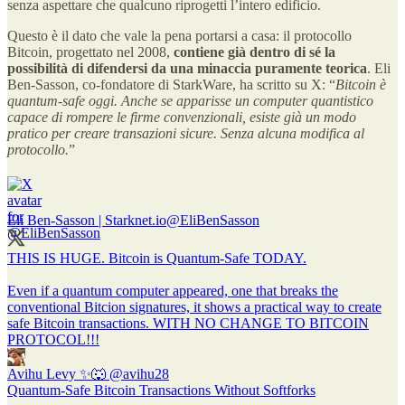
senza aspettare che qualcuno riprogetti l’intero edificio.
Questo è il dato che vale la pena portarsi a casa: il protocollo
Bitcoin, progettato nel 2008,
contiene già dentro di sé la
possibilità di difendersi da una minaccia puramente teorica
. Eli
Ben-Sasson, co-fondatore di StarkWare, ha scritto su X: “
Bitcoin è
quantum-safe oggi. Anche se apparisse un computer quantistico
capace di rompere le firme convenzionali, esiste già un modo
pratico per creare transazioni sicure. Senza alcuna modifica al
protocollo.
”
Eli Ben-Sasson | Starknet.io
@EliBenSasson
THIS IS HUGE. Bitcoin is Quantum-Safe TODAY.
Even if a quantum computer appeared, one that breaks the
conventional Bitcion signatures, it shows a practical way to create
safe Bitcoin transactions. WITH NO CHANGE TO BITCOIN
PROTOCOL!!!
Avihu Levy ✨🐺
@avihu28
Quantum-Safe Bitcoin Transactions Without Softforks