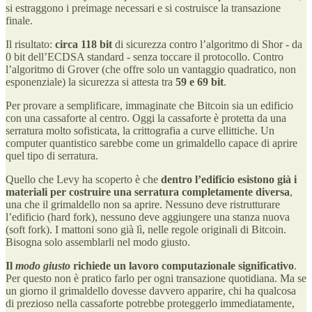
si estraggono i preimage necessari e si costruisce la transazione
finale.
Il risultato:
circa 118 bit
di sicurezza contro l’algoritmo di Shor - da
0 bit dell’ECDSA standard - senza toccare il protocollo. Contro
l’algoritmo di Grover (che offre solo un vantaggio quadratico, non
esponenziale) la sicurezza si attesta tra
59 e 69 bit
.
Per provare a semplificare, immaginate che Bitcoin sia un edificio
con una cassaforte al centro. Oggi la cassaforte è protetta da una
serratura molto sofisticata, la crittografia a curve ellittiche. Un
computer quantistico sarebbe come un grimaldello capace di aprire
quel tipo di serratura.
Quello che Levy ha scoperto è che
dentro l’edificio esistono già i
materiali per costruire una serratura completamente diversa
,
una che il grimaldello non sa aprire. Nessuno deve ristrutturare
l’edificio (hard fork), nessuno deve aggiungere una stanza nuova
(soft fork). I mattoni sono già lì, nelle regole originali di Bitcoin.
Bisogna solo assemblarli nel modo giusto.
Il
modo giusto
richiede un lavoro computazionale significativo
.
Per questo non è pratico farlo per ogni transazione quotidiana. Ma se
un giorno il grimaldello dovesse davvero apparire, chi ha qualcosa
di prezioso nella cassaforte potrebbe proteggerlo immediatamente,