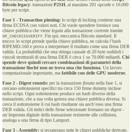
Bitcoin legacy
: transazioni
P2SH
, al massimo 201 opcode e 10.000
byte per script.
Fase 1 - Transaction pinning:
lo script di locking contiene una
firma ECDSA con valori noti. Chi vuole spendere fornisce una
chiave pubblica che viene
legata
alla transazione corrente tramite
. Fin qui, meccanica Bitcoin standard. Il
OP_CHECKSIGVERIFY
trucco: lo script prende quella chiave pubblica, ne calcola l’hash
RIPEMD-160 e prova a interpretare il risultato come una firma DER
valida. La probabilità che una stringa casuale di 20 byte soddisfi i
vincoli strutturali di una firma DER è circa 1 su 70.000 miliardi.
Chi
spende deve quindi cercare combinazioni di parametri della
transazione finché non ne trova una che funziona
. Un lavoro
computazionale importante, ma
fattibile con delle GPU moderne
.
Fase 2 - Digest rounds:
per la transazione
fissata
nella fase 1, si
cercano sottoinsiemi specifici tra circa 150 firme dummy incluse
nello script. Ogni sottoinsieme produce un hash diverso della
transazione, che a sua volta genera una chiave pubblica diversa. Si
cerca il sottoinsieme il cui hash risultante sia anch’esso una firma
DER valida. Gli indici delle firme selezionate formano un
digest
-
un’impronta digitale della transazione resistente alle collisioni,
analoga a una firma di tipo Lamport.
Fase 3 - Assembly:
si recuperano tutte le chiavi pubbliche derivate,