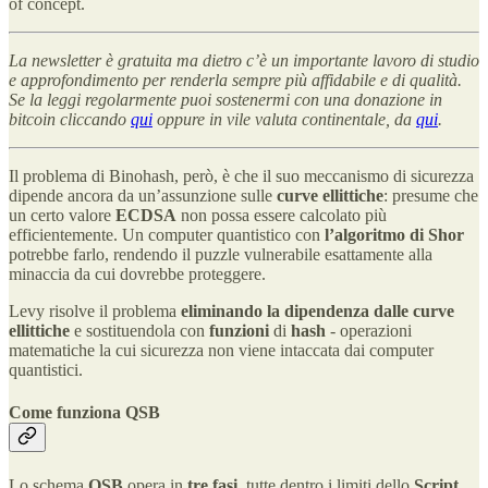
of concept.
La newsletter è gratuita ma dietro c’è un importante lavoro di studio
e approfondimento per renderla sempre più affidabile e di qualità.
Se la leggi regolarmente puoi sostenermi con una donazione in
bitcoin cliccando
qui
oppure in vile valuta continentale, da
qui
.
Il problema di Binohash, però, è che il suo meccanismo di sicurezza
dipende ancora da un’assunzione sulle
curve ellittiche
: presume che
un certo valore
ECDSA
non possa essere calcolato più
efficientemente. Un computer quantistico con
l’algoritmo di Shor
potrebbe farlo, rendendo il puzzle vulnerabile esattamente alla
minaccia da cui dovrebbe proteggere.
Levy risolve il problema
eliminando la dipendenza dalle curve
ellittiche
e sostituendola con
funzioni
di
hash
- operazioni
matematiche la cui sicurezza non viene intaccata dai computer
quantistici.
Come funziona QSB
Lo schema
QSB
opera in
tre fasi
, tutte dentro i limiti dello
Script