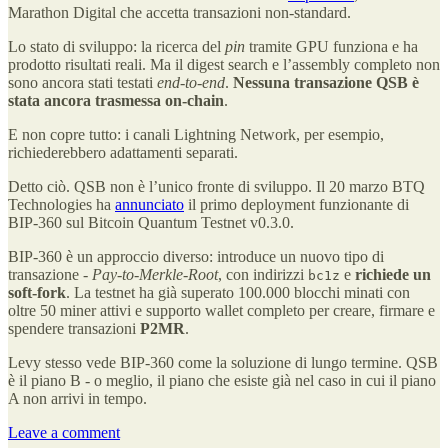
Marathon Digital che accetta transazioni non-standard.
Lo stato di sviluppo: la ricerca del
pin
tramite GPU funziona e ha
prodotto risultati reali. Ma il digest search e l’assembly completo non
sono ancora stati testati
end-to-end
.
Nessuna transazione QSB è
stata ancora trasmessa on-chain
.
E non copre tutto: i canali Lightning Network, per esempio,
richiederebbero adattamenti separati.
Detto ciò. QSB non è l’unico fronte di sviluppo. Il 20 marzo BTQ
Technologies ha
annunciato
il primo deployment funzionante di
BIP-360 sul Bitcoin Quantum Testnet v0.3.0.
BIP-360 è un approccio diverso: introduce un nuovo tipo di
transazione -
Pay-to-Merkle-Root
, con indirizzi
e
richiede un
bc1z
soft-fork
. La testnet ha già superato 100.000 blocchi minati con
oltre 50 miner attivi e supporto wallet completo per creare, firmare e
spendere transazioni
P2MR
.
Levy stesso vede BIP-360 come la soluzione di lungo termine. QSB
è il piano B - o meglio, il piano che esiste già nel caso in cui il piano
A non arrivi in tempo.
Leave a comment