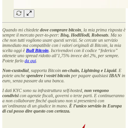
Quando mi chiedete
dove comprare bitcoin
, la mia prima risposta è
sempre il mercato peer-to-peer:
Bisq, HodlHodl, Robosats
. Ma so
che non tutti vogliono usare questi servizi. Se cercate un servizio
immediato ma compatibile con i valori originali di Bitcoin, la mia
scelta oggi è
Bull Bitcoin
. Iscrivendovi con il codice “federico”
ottenete uno spread ridotto all’1,75% invece del 2%, per sempre.
Potete farlo
da qui
.
Non-custodial
, supporta Bitcoin
on-chain, Lightning e Liquid
. E
potete anche
spendere i vostri bitcoin
per pagare qualsiasi
IBAN
in
euro, senza passare da una banca.
I dati KYC sono su infrastruttura self-hosted,
non vengono
condivisi
con agenzie fiscali, governi o terze parti. E continueranno
a non collaborare finché qualcuno non si presenterà con
un’ordinanza di un giudice in mano.
È l’unico servizio in Europa
di cui posso dire questo con certezza.