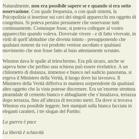
Naturalmente,
non era possibile sapere se e quando si era sotto
osservazione
. Con quale frequenza, o con quali sistemi, la
Psicopolizia si inserisse sui cavi dei singoli apparecchi era oggetto di
congettura. Si poteva persino presumere che osservasse tutti
continuamente. Comunque fosse, si poteva collegare al vostro
apparecchio quando voleva. Dovevate vivere - e di fatto vivevate, in
virtù di quell’abitudine che diventa istinto - presupponendo che
qualsiasi rumore da voi prodotto venisse ascoltato e qualsiasi
movimento che non fosse fatto al buio attentamente scrutato.
Winston dava le spalle al teleschermo. Era più sicuro, anche se
sapeva bene che perfino una schiena può essere rivelatrice. A un
chilometro di distanza, immenso e bianco nel sudicio panorama, si
ergeva il Ministero della Verità, il luogo dove lui lavorava. Il
Ministero della Verità differiva in maniera sorprendente da qualsiasi
altro oggetto che la vista potesse discernere. Era un’enorme struttura
piramidale di cemento bianco e abbagliante che s’innalzava, terrazza
dopo terrazza, fino all’altezza di trecento metri. Da dove si trovava
Winston era possibile leggere, ben stampati sulla bianca facciata in
eleganti caratteri, i tre slogan del Partito:
La guerra è pace
La libertà è schiavitù