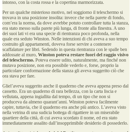
intonso, con la costa rossa e la copertina marmorizzata.
Per un qualche misterioso motivo, nel soggiorno il teleschermo si
trovava in una posizione insolita: invece che nella parete di fondo,
com’era la norma, da dove avrebbe potuto controllare tutta la stanza,
era stato messo sulla parete più lunga, di fronte alla finestra. A uno
dei suoi lati vi era una specie di rientranza poco profonda, nella
quale era seduto Winston. Nelle intenzioni di chi aveva a suo tempo
costruito gli appartamenti, doveva forse servire a contenere
scaffalature per libri. Sedendo in questa rientranza con le spalle ben
addossate al muro,
Winston poteva restare fuori del raggio visivo
del teleschermo.
Poteva essere udito, naturalmente, ma finché non
mutava posizione, non era possibile vederlo e, forse, proprio la
particolare conformazione della stanza gli aveva suggerito ciò che
ora stava per fare.
Gliel’aveva suggerito anche il quaderno che aveva appena preso dal
cassetto. Era un quaderno di rara bellezza, con la carta liscia e
vellutata, appena ingiallita dal tempo, di un tipo che non si
produceva da almeno quarant’anni. Winston poteva facilmente
capire, tuttavia, che il quaderno era anche più antico. L’aveva visto
nella vetrina di una sudicia bottega di rigattiere in un miserabile
quartiere della città, di cui aveva scordato il nome, ed era stato
immediatamente assalito dall’insopprimibile desiderio di possederlo.