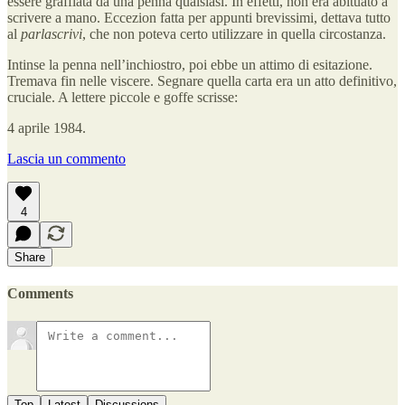
essere graffiata da una penna qualsiasi. In effetti, non era abituato a
scrivere a mano. Eccezion fatta per appunti brevissimi, dettava tutto
al
parlascrivi
, che non poteva certo utilizzare in quella circostanza.
Intinse la penna nell’inchiostro, poi ebbe un attimo di esitazione.
Tremava fin nelle viscere. Segnare quella carta era un atto definitivo,
cruciale. A lettere piccole e goffe scrisse:
4 aprile 1984.
Lascia un commento
4
Share
Comments
Top
Latest
Discussions