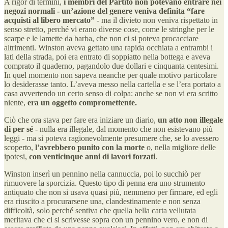
A rigor di termini,
i membri del Partito non potevano entrare nei
negozi normali - un’azione del genere veniva definita “fare
acquisti al libero mercato”
- ma il divieto non veniva rispettato in
senso stretto, perché vi erano diverse cose, come le stringhe per le
scarpe e le lamette da barba, che non ci si poteva procacciare
altrimenti. Winston aveva gettato una rapida occhiata a entrambi i
lati della strada, poi era entrato di soppiatto nella bottega e aveva
comprato il quaderno, pagandolo due dollari e cinquanta centesimi.
In quel momento non sapeva neanche per quale motivo particolare
lo desiderasse tanto. L’aveva messo nella cartella e se l’era portato a
casa avvertendo un certo senso di colpa: anche se non vi era scritto
niente,
era un oggetto compromettente.
Ciò che ora stava per fare era iniziare un diario,
un atto non illegale
di per sé
- nulla era illegale, dal momento che non esistevano più
leggi - ma si poteva ragionevolmente presumere che, se lo avessero
scoperto,
l’avrebbero punito con la morte
o, nella migliore delle
ipotesi,
con venticinque anni di lavori forzati
.
Winston inserì un pennino nella cannuccia, poi lo succhiò per
rimuovere la sporcizia. Questo tipo di penna era uno strumento
antiquato che non si usava quasi più, nemmeno per firmare, ed egli
era riuscito a procurarsene una, clandestinamente e non senza
difficoltà, solo perché sentiva che quella bella carta vellutata
meritava che ci si scrivesse sopra con un pennino vero, e non di