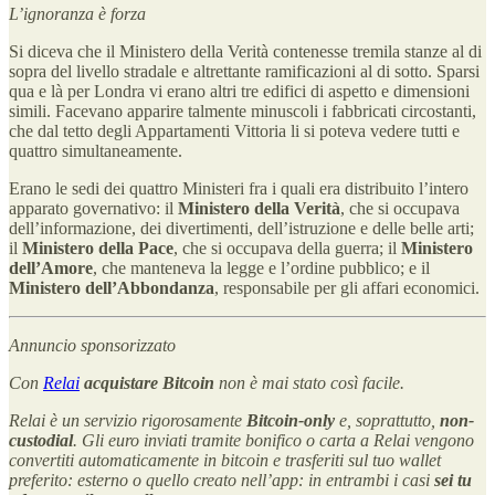
L’ignoranza è forza
Si diceva che il Ministero della Verità contenesse tremila stanze al di
sopra del livello stradale e altrettante ramificazioni al di sotto. Sparsi
qua e là per Londra vi erano altri tre edifici di aspetto e dimensioni
simili. Facevano apparire talmente minuscoli i fabbricati circostanti,
che dal tetto degli Appartamenti Vittoria li si poteva vedere tutti e
quattro simultaneamente.
Erano le sedi dei quattro Ministeri fra i quali era distribuito l’intero
apparato governativo: il
Ministero della Verità
, che si occupava
dell’informazione, dei divertimenti, dell’istruzione e delle belle arti;
il
Ministero della Pace
, che si occupava della guerra; il
Ministero
dell’Amore
, che manteneva la legge e l’ordine pubblico; e il
Ministero dell’Abbondanza
, responsabile per gli affari economici.
Annuncio sponsorizzato
Con
Relai
acquistare Bitcoin
non è mai stato così facile.
Relai è un servizio rigorosamente
Bitcoin-only
e, soprattutto,
non-
custodial
. Gli euro inviati tramite bonifico o carta a Relai vengono
convertiti automaticamente in bitcoin e trasferiti sul tuo wallet
preferito: esterno o quello creato nell’app: in entrambi i casi
sei tu