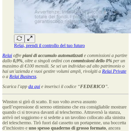
Relai, prendi il controllo del tuo futuro
Relai
offre
piani di accumulo
automatizzati
e commissioni a partire
dallo
0,9%
, oltre a singoli ordini con
commissioni dello 0%
per un
massimo di €100 mensili. Se sei un individuo ad alto patrimonio o
hai un’azienda e vuoi gestire volumi ampli, rivolgiti a
Relai Private
o a
Relai Business
.
Scarica l’app
da qui
e inserisci il codice “
FEDERICO
”.
Winston si girò di scatto. Il suo volto aveva assunto
quell’espressione di sereno ottimismo che era consigliabile mostrare
quando ci si trovava davanti al teleschermo. Attraversò la stanza,
arrivò nel soggiorno e si sedette a un tavolino collocato alla sinistra
del teleschermo. Tirò fuori dal cassetto un portapenne, una boccetta
d’inchiostro e
uno spesso quaderno di grosso formato
, ancora