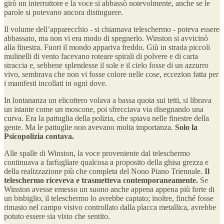
girò un interruttore e la voce si abbassò notevolmente, anche se le
parole si potevano ancora distinguere.
Il volume dell’apparecchio - si chiamava teleschermo - poteva essere
abbassato, ma non vi era modo di spegnerlo. Winston si avvicinò
alla finestra. Fuori il mondo appariva freddo. Giù in strada piccoli
mulinelli di vento facevano roteare spirali di polvere e di carta
straccia e, sebbene splendesse il sole e il cielo fosse di un azzurro
vivo, sembrava che non vi fosse colore nelle cose, eccezion fatta per
i manifesti incollati in ogni dove.
In lontananza un elicottero volava a bassa quota sui tetti, si librava
un istante come un moscone, poi sfrecciava via disegnando una
curva. Era la pattuglia della polizia, che spiava nelle finestre della
gente. Ma le pattuglie non avevano molta importanza.
Solo la
Psicopolizia contava.
Alle spalle di Winston, la voce proveniente dal teleschermo
continuava a farfugliare qualcosa a proposito della ghisa grezza e
della realizzazione più che completa del Nono Piano Triennale.
Il
teleschermo riceveva e trasmetteva contemporaneamente.
Se
Winston avesse emesso un suono anche appena appena più forte di
un bisbiglio, il teleschermo lo avrebbe captato; inoltre, finché fosse
rimasto nel campo visivo controllato dalla placca metallica, avrebbe
potuto essere sia visto che sentito.