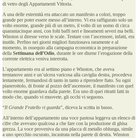
di vetro degli Appartamenti Vittoria.
A una delle estremità era attaccato un manifesto a colori, troppo
grande per poter essere messo all’interno. Vi era raffigurato solo un
volto enorme, grande più di un metro, il volto di un uomo di circa
quarantacinque anni, con folti baffi neri e lineamenti severi ma belli.
Winston si diresse verso le scale. Tentare con l’ascensore, infatti, era
inutile. Perfino nei giorni migliori funzionava raramente e al
momento, in ossequio alla campagna economica in preparazione
della
Settimana dell’Odio
, durante le ore diurne l’erogazione della
corrente elettrica veniva interrotta.
L’appartamento era al settimo piano e Winston, che aveva
trentanove anni e un’ulcera varicosa alla caviglia destra, procedeva
lentamente, fermandosi di tanto in tanto a riprendere fiato. Su ogni
pianerottolo, di fronte al pozzo dell’ascensore, il manifesto con quel
volto enorme guardava dalla parete. Era uno di quei ritratti fatti in
modo che, quando vi muovete, gli occhi vi seguono.
“
Il Grande Fratello vi guarda
”, diceva la scritta in basso.
All’interno dell’appartamento una voce pastosa leggeva un elenco di
cifre che avevano qualcosa a che fare con la produzione di ghisa
grezza. La voce proveniva da una placca di metallo oblunga, simile
a uno specchio oscurato, incastrata nella parete di destra. Winston