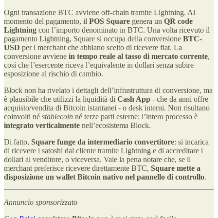
Ogni transazione BTC avviene off-chain tramite Lightning. Al
momento del pagamento, il
POS Square
genera un
QR code
Lightning
con l’importo denominato in BTC. Una volta ricevuto il
pagamento Lightning, Square si occupa della conversione
BTC-
USD
per i merchant che abbiano scelto di ricevere fiat. La
conversione avviene
in tempo reale al tasso di mercato corrente
,
così che l’esercente riceva l’equivalente in dollari senza subire
esposizione al rischio di cambio.
Block non ha rivelato i dettagli dell’infrastruttura di conversione, ma
è plausibile che utilizzi la liquidità di
Cash App
- che da anni offre
acquisto/vendita di Bitcoin istantanei - o desk interni. Non risultano
coinvolti né
stablecoin
né terze parti esterne: l’intero processo è
integrato verticalmente
nell’ecosistema Block.
Di fatto,
Square funge da intermediario convertitore
: si incarica
di ricevere i satoshi dal cliente tramite Lightning e di accreditare i
dollari al venditore, o viceversa. Vale la pena notare che, se il
merchant preferisce ricevere direttamente BTC,
Square mette a
disposizione un wallet Bitcoin nativo nel pannello di controllo
.
Annuncio sponsorizzato