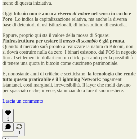
meno di questa iniziativa.
Oggi
bitcoin non è ancora
riserva di valore
nel senso in cui lo è
l’oro
. Lo indica la capitalizzazione relativa, ma anche la diversa
base di detentori, di usi istituzionali, di infrastrutture di custodia.
Eppure, proprio qui sta il valore della mossa di Square:
l’infrastruttura per testare il
mezzo di scambio
è già pronta
.
Quando il mercato sarà pronto a realizzare la natura di Bitcoin, non
si dovrà costruire nulla da zero. I binari esistono, dal POS in negozio
fino al settlement in dollari con un click, passando per la possibilità
di tenere una quota in bitcoin come cuscinetto patrimoniale.
E, nonostante anni di critiche e scetticismo,
la tecnologia che rende
tutto questo praticabile è il Lightning Network
: pagamenti
istantanei, costi marginali, irreversibilità. Il layer che molti davano
per spacciato e che, invece, sta iniziando a fare il suo mestiere.
Lascia un commento
3
1