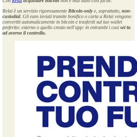
Con
Relai
acquistare Bitcoin
non è mai stato così facile.
Relai è un servizio rigorosamente
Bitcoin-only
e, soprattutto,
non-
custodial
. Gli euro inviati tramite bonifico o carta a Relai vengono
convertiti automaticamente in bitcoin e trasferiti sul tuo wallet
preferito: esterno o quello creato nell’app: in entrambi i casi
sei tu
ad averne il controllo.