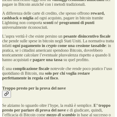
pagare in Bitcoin anziché con i metodi tradizionali.
A differenza delle carte di credito, che spesso offrono
reward,
cashback o miglia
ad ogni acquisto, pagare in bitcoin tramite
Lightning non comporta
sconti
né
programmi di punti
universalmente riconosciuti.
L’aspra verità è che esiste persino un
pesante disincentivo fiscale
che pende sulle spese in bitcoin negli Stati Uniti. La normativa tratta
infatti
ogni pagamento in
crypto
come una cessione tassabile
: in
pratica, se i cittadini americani spendono Bitcoin, dovrebbero
teoricamente calcolare l’eventuale plusvalenza rispetto a quando li
hanno acquistati e
pagare una tassa
su quel profitto.
È una
complicazione fiscale
notevole che rende poco pratico l’uso
quotidiano di Bitcoin, ma
solo per chi voglia restare
perfettamente in regola col fisco
.
Troppo presto per la prova del nove
Se alziamo lo sguardo oltre l’hype, la realtà è semplice.
E’ troppo
presto per parlare di prova del nove
e di giudicare, quindi,
l’efficacia di Bitcoin come
mezzo di scambio
in base al successo o