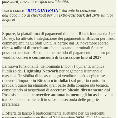
password
, nessuna verifica dell’identità.
Usa il codice “
BITCOINTRAIN
“ durante la creazione
dell’account o al checkout per un
extra-cashback del 10%
sui tuoi
acquisti.
Square
, la piattaforma di pagamenti di quella
Block
fondata da Jack
Dorsey, ha attivato l’integrazione dei pagamenti in
Bitcoin
per i suoi
commercianti negli Stati Uniti. A partire dal 10 novembre scorso,
oltre
4 milioni di merchant
che utilizzano i terminali Square
possono accettare Bitcoin come metodo di pagamento nei loro punti
vendita, con
zero commissioni di transazione fino al 2027
.
La nuova funzionalità, denominata
Bitcoin Payments
, implica
l’utilizzo del
Lightning Network
per pagamenti istantanei e
massima flessibilità di incasso: ogni venditore può scegliere se
ricevere l’importo
in Bitcoin o in dollari
sul proprio conto. In
pratica, Square ha eliminato gran parte della complessità tecnica,
consentendo ai negozianti di
accettare bitcoin direttamente dal
Pos
esistente e di
convertire automaticamente gli incassi
in valuta
tradizionale o mantenerli in satoshi a seconda delle proprie
preferenze.
L’offerta di lancio è particolarmente allettante per gli esercenti:
nessuna commissione fino al 31 dicembre 2026
. Dal 1° gennaio