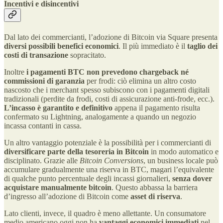
Incentivi e disincentivi
Dal lato dei commercianti, l’adozione di Bitcoin via Square presenta
diversi possibili benefici economici
. Il più immediato è il
taglio dei
costi di transazione
sopracitato.
Inoltre
i pagamenti BTC non prevedono chargeback né
commissioni di garanzia
per frodi: ciò elimina un altro costo
nascosto che i merchant spesso subiscono con i pagamenti digitali
tradizionali (perdite da frodi, costi di assicurazione anti-frode, ecc.).
L’incasso è garantito e definitivo
appena il pagamento risulta
confermato su Lightning, analogamente a quando un negozio
incassa contanti in cassa.
Un altro vantaggio potenziale è la possibilità per i commercianti di
diversificare parte della tesoreria in Bitcoin
in modo automatico e
disciplinato. Grazie alle
Bitcoin Conversions
, un business locale può
accumulare gradualmente una riserva in BTC, magari l’equivalente
di qualche punto percentuale degli incassi giornalieri,
senza dover
acquistare manualmente bitcoin
. Questo abbassa la barriera
d’ingresso all’adozione di Bitcoin come
asset di riserva
.
Lato clienti, invece, il quadro è meno allettante. Un consumatore
medio americano oggi non ha
vantaggi economici immediati
nel