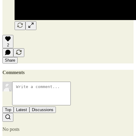
2
Share
Comments
Top
Latest
Discussions
No posts