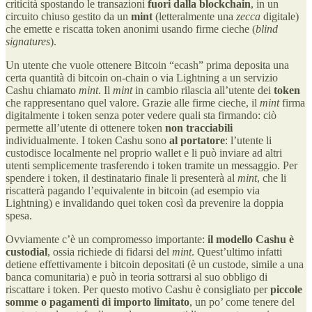
criticità spostando le transazioni
fuori dalla blockchain
, in un
circuito chiuso gestito da un
mint
(letteralmente una
zecca
digitale)
che emette e riscatta token anonimi usando firme cieche (
blind
signatures
).
Un utente che vuole ottenere Bitcoin “ecash” prima deposita una
certa quantità di bitcoin on-chain o via Lightning a un servizio
Cashu chiamato
mint
. Il
mint
in cambio rilascia all’utente dei
token
che rappresentano quel valore. Grazie alle firme cieche, il
mint
firma
digitalmente i token senza poter vedere quali sta firmando: ciò
permette all’utente di ottenere token
non tracciabili
individualmente. I token Cashu sono
al portatore
: l’utente li
custodisce localmente nel proprio wallet e li può inviare ad altri
utenti semplicemente trasferendo i token tramite un messaggio. Per
spendere i token, il destinatario finale li presenterà al
mint
, che li
riscatterà pagando l’equivalente in bitcoin (ad esempio via
Lightning) e invalidando quei token così da prevenire la doppia
spesa.
Ovviamente c’è un compromesso importante:
il modello Cashu è
custodial
, ossia richiede di fidarsi del
mint
. Quest’ultimo infatti
detiene effettivamente i bitcoin depositati (è un custode, simile a una
banca comunitaria) e può in teoria sottrarsi al suo obbligo di
riscattare i token. Per questo motivo Cashu è consigliato per
piccole
somme o pagamenti di importo limitato
, un po’ come tenere del