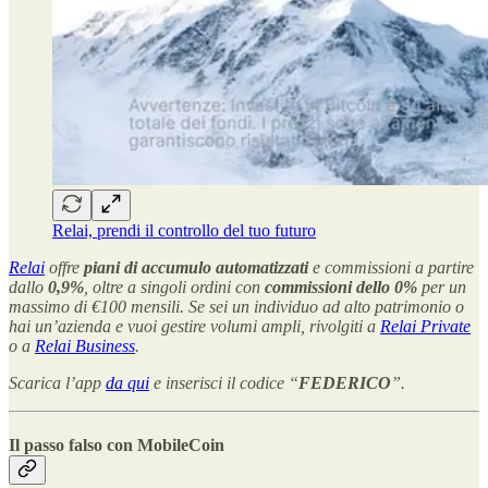
Relai, prendi il controllo del tuo futuro
Relai
offre
piani di accumulo
automatizzati
e commissioni a partire
dallo
0,9%
, oltre a singoli ordini con
commissioni dello 0%
per un
massimo di €100 mensili. Se sei un individuo ad alto patrimonio o
hai un’azienda e vuoi gestire volumi ampli, rivolgiti a
Relai Private
o a
Relai Business
.
Scarica l’app
da qui
e inserisci il codice “
FEDERICO
”.
Il passo falso con MobileCoin