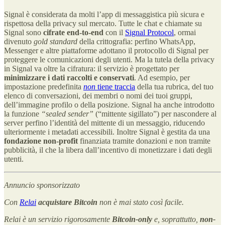
Signal è considerata da molti l’app di messaggistica più sicura e
rispettosa della privacy sul mercato. Tutte le chat e chiamate su
Signal sono
cifrate end-to-end
con il
Signal Protocol
, ormai
divenuto
gold standard
della crittografia: perfino WhatsApp,
Messenger e altre piattaforme adottano il protocollo di Signal per
proteggere le comunicazioni degli utenti. Ma la tutela della privacy
in Signal va oltre la cifratura: il servizio è progettato per
minimizzare i dati raccolti e conservati
. Ad esempio, per
impostazione predefinita
non
tiene traccia
della tua rubrica, del tuo
elenco di conversazioni, dei membri o nomi dei tuoi gruppi,
dell’immagine profilo o della posizione. Signal ha anche introdotto
la funzione
“sealed sender”
(“mittente sigillato”) per nascondere al
server perfino l’identità del mittente di un messaggio, riducendo
ulteriormente i metadati accessibili. Inoltre Signal è gestita da una
fondazione non-profit
finanziata tramite donazioni e non tramite
pubblicità, il che la libera dall’incentivo di monetizzare i dati degli
utenti.
Annuncio sponsorizzato
Con
Relai
acquistare Bitcoin
non è mai stato così facile.
Relai è un servizio rigorosamente
Bitcoin-only
e, soprattutto,
non-