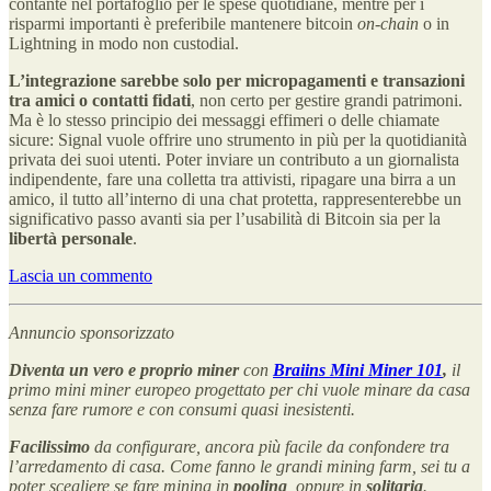
contante nel portafoglio per le spese quotidiane, mentre per i
risparmi importanti è preferibile mantenere bitcoin
on-chain
o in
Lightning in modo non custodial.
L’integrazione sarebbe solo per micropagamenti e transazioni
tra amici o contatti fidati
, non certo per gestire grandi patrimoni.
Ma è lo stesso principio dei messaggi effimeri o delle chiamate
sicure: Signal vuole offrire uno strumento in più per la quotidianità
privata dei suoi utenti. Poter inviare un contributo a un giornalista
indipendente, fare una colletta tra attivisti, ripagare una birra a un
amico, il tutto all’interno di una chat protetta, rappresenterebbe un
significativo passo avanti sia per l’usabilità di Bitcoin sia per la
libertà personale
.
Lascia un commento
Annuncio sponsorizzato
Diventa un vero e proprio miner
con
Braiins Mini Miner 101
,
il
primo mini miner europeo progettato per chi vuole minare da casa
senza fare rumore e con consumi quasi inesistenti.
Facilissimo
da configurare, ancora più facile da confondere tra
l’arredamento di casa. Come fanno le grandi mining farm, sei tu a
poter scegliere se fare mining in
pooling
, oppure in
solitaria
.