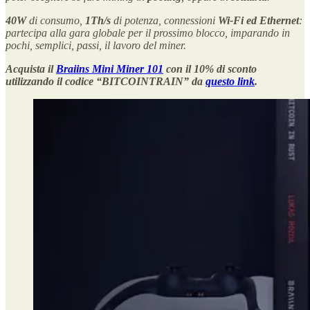
40W
di consumo,
1Th/s
di potenza, connessioni
Wi-Fi ed Ethernet
:
partecipa alla gara globale per il prossimo blocco, imparando in
pochi, semplici, passi, il lavoro del miner.
Acquista il
Braiins Mini Miner 101
con il 10% di sconto
utilizzando il codice “BITCOINTRAIN” da
questo link
.