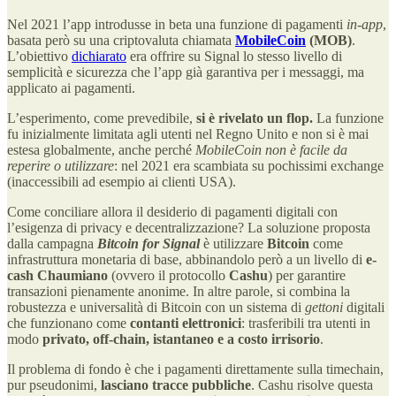
Nel 2021 l’app introdusse in beta una funzione di pagamenti
in-app
,
basata però su una criptovaluta chiamata
MobileCoin
(MOB)
.
L’obiettivo
dichiarato
era offrire su Signal lo stesso livello di
semplicità e sicurezza che l’app già garantiva per i messaggi, ma
applicato ai pagamenti.
L’esperimento, come prevedibile,
si è rivelato un flop.
La funzione
fu inizialmente limitata agli utenti nel Regno Unito e non si è mai
estesa globalmente, anche perché
MobileCoin non è facile da
reperire o utilizzare
: nel 2021 era scambiata su pochissimi exchange
(inaccessibili ad esempio ai clienti USA).
Come conciliare allora il desiderio di pagamenti digitali con
l’esigenza di privacy e decentralizzazione? La soluzione proposta
dalla campagna
Bitcoin for Signal
è utilizzare
Bitcoin
come
infrastruttura monetaria di base, abbinandolo però a un livello di
e-
cash Chaumiano
(ovvero il protocollo
Cashu
) per garantire
transazioni pienamente anonime. In altre parole, si combina la
robustezza e universalità di Bitcoin con un sistema di
gettoni
digitali
che funzionano come
contanti elettronici
: trasferibili tra utenti in
modo
privato, off-chain, istantaneo e a costo irrisorio
.
Il problema di fondo è che i pagamenti direttamente sulla timechain,
pur pseudonimi,
lasciano tracce pubbliche
. Cashu risolve questa