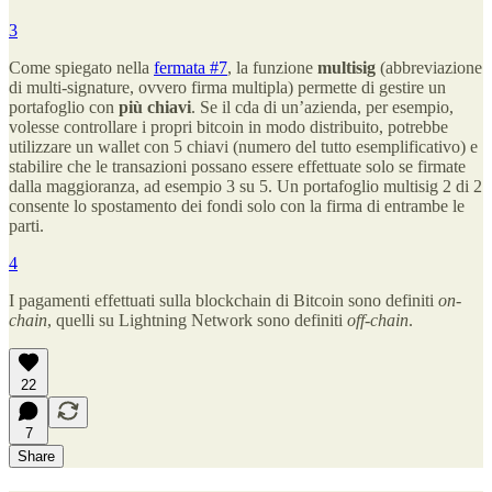
3
Come spiegato nella
fermata #7
, la funzione
multisig
(abbreviazione
di multi-signature, ovvero firma multipla) permette di gestire un
portafoglio con
più chiavi
. Se il cda di un’azienda, per esempio,
volesse controllare i propri bitcoin in modo distribuito, potrebbe
utilizzare un wallet con 5 chiavi (numero del tutto esemplificativo) e
stabilire che le transazioni possano essere effettuate solo se firmate
dalla maggioranza, ad esempio 3 su 5. Un portafoglio multisig 2 di 2
consente lo spostamento dei fondi solo con la firma di entrambe le
parti.
4
I pagamenti effettuati sulla blockchain di Bitcoin sono definiti
on-
chain
, quelli su Lightning Network sono definiti
off-chain
.
22
7
Share