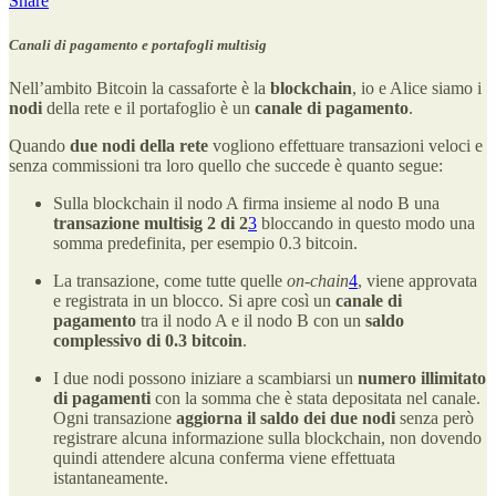
Share
Canali di pagamento e portafogli multisig
Nell’ambito Bitcoin la cassaforte è la
blockchain
, io e Alice siamo i
nodi
della rete e il portafoglio è un
canale di pagamento
.
Quando
due nodi della rete
vogliono effettuare transazioni veloci e
senza commissioni tra loro quello che succede è quanto segue:
Sulla blockchain il nodo A firma insieme al nodo B una
transazione multisig 2 di 2
3
bloccando in questo modo una
somma predefinita, per esempio 0.3 bitcoin.
La transazione, come tutte quelle
on-chain
4
, viene approvata
e registrata in un blocco. Si apre così un
canale di
pagamento
tra il nodo A e il nodo B con un
saldo
complessivo di 0.3 bitcoin
.
I due nodi possono iniziare a scambiarsi un
numero illimitato
di pagamenti
con la somma che è stata depositata nel canale.
Ogni transazione
aggiorna il saldo dei due nodi
senza però
registrare alcuna informazione sulla blockchain, non dovendo
quindi attendere alcuna conferma viene effettuata
istantaneamente.