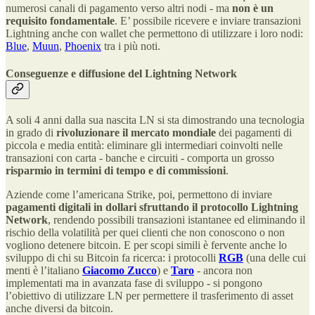
numerosi canali di pagamento verso altri nodi - ma
non è un
requisito fondamentale
. E’ possibile ricevere e inviare transazioni
Lightning anche con wallet che permettono di utilizzare i loro nodi:
Blue
,
Muun
,
Phoenix
tra i più noti.
Conseguenze e diffusione del Lightning Network
A soli 4 anni dalla sua nascita LN si sta dimostrando una tecnologia
in grado di
rivoluzionare il mercato mondiale
dei pagamenti di
piccola e media entità: eliminare gli intermediari coinvolti nelle
transazioni con carta - banche e circuiti - comporta un grosso
risparmio in termini di tempo e di commissioni
.
Aziende come l’americana Strike, poi, permettono di inviare
pagamenti digitali in dollari sfruttando il protocollo Lightning
Network
, rendendo possibili transazioni istantanee ed eliminando il
rischio della volatilità per quei clienti che non conoscono o non
vogliono detenere bitcoin. E per scopi simili è fervente anche lo
sviluppo di chi su Bitcoin fa ricerca: i protocolli
RGB
(una delle cui
menti è l’italiano
Giacomo Zucco
) e
Taro
- ancora non
implementati ma in avanzata fase di sviluppo - si pongono
l’obiettivo di utilizzare LN per permettere il trasferimento di asset
anche diversi da bitcoin.