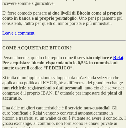
ricevere somme significative.
E’ forse comodo pensare ai
due livelli di Bitcoin come al proprio
conto in banca e al proprio portafoglio
. Uno per i pagamenti più
consistenti, l’altro per quelli di minor portata e più immediati.
Leave a comment
COME ACQUISTARE BITCOIN?
Personalmente, quello che reputo come
il servizio migliore è
Relai
.
Per acquistare bitcoin risparmiando lo 0,5% in commissioni
potete usare il codice “FEDERICO”.
Si tratta di un’applicazione sviluppata da un’azienda svizzera che
applica una politica di KYC light: a differenza dei grandi exchange
non richiede registrazioni o dati personali
, tutto ciò che serve per
comprare è il proprio IBAN. E’ ottimale per impostare dei
piani di
accumulo
.
Una delle migliori caratteristiche è il servizio
non-custodial
. Gli
euro bonificati a Relai vengono convertiti automaticamente in
bitcoin e trasferiti su un wallet di cui è l’utente ad avere il controllo. I
grossi exchange, al contrario, non forniscono le chiavi private ai