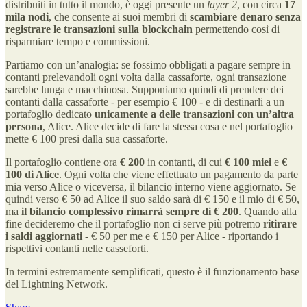
distribuiti in tutto il mondo, è oggi presente un
layer 2
, con circa
17
mila nodi
, che consente ai suoi membri di
scambiare denaro senza
registrare le transazioni sulla blockchain
permettendo così di
risparmiare tempo e commissioni.
Partiamo con un’analogia: se fossimo obbligati a pagare sempre in
contanti prelevandoli ogni volta dalla cassaforte, ogni transazione
sarebbe lunga e macchinosa. Supponiamo quindi di prendere dei
contanti dalla cassaforte - per esempio € 100 - e di destinarli a un
portafoglio dedicato
unicamente a delle transazioni con un’altra
persona
, Alice. Alice decide di fare la stessa cosa e nel portafoglio
mette € 100 presi dalla sua cassaforte.
Il portafoglio contiene ora
€ 200
in contanti, di cui
€ 100 miei
e
€
100 di Alice
. Ogni volta che viene effettuato un pagamento da parte
mia verso Alice o viceversa, il bilancio interno viene aggiornato. Se
quindi verso € 50 ad Alice il suo saldo sarà di € 150 e il mio di € 50,
ma
il bilancio complessivo rimarrà sempre di € 200
. Quando alla
fine decideremo che il portafoglio non ci serve più potremo
ritirare
i saldi aggiornati
- € 50 per me e € 150 per Alice - riportando i
rispettivi contanti nelle casseforti.
In termini estremamente semplificati, questo è il funzionamento base
del Lightning Network.