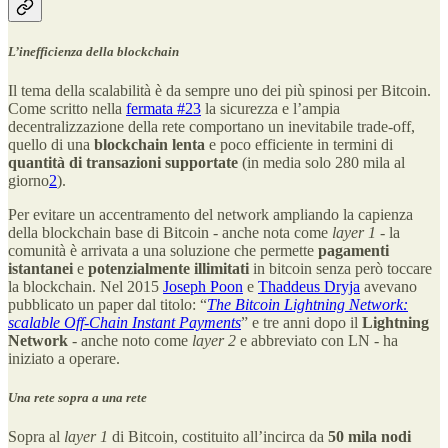
L’inefficienza della blockchain
Il tema della scalabilità è da sempre uno dei più spinosi per Bitcoin.
Come scritto nella
fermata #23
la sicurezza e l’ampia
decentralizzazione della rete comportano un inevitabile trade-off,
quello di una
blockchain lenta
e poco efficiente in termini di
quantità di transazioni supportate
(in media solo 280 mila al
giorno
2
).
Per evitare un accentramento del network ampliando la capienza
della blockchain base di Bitcoin - anche nota come
layer 1
- la
comunità è arrivata a una soluzione che permette
pagamenti
istantanei
e
potenzialmente illimitati
in bitcoin senza però toccare
la blockchain. Nel 2015
Joseph Poon
e
Thaddeus Dryja
avevano
pubblicato un paper dal titolo: “
The Bitcoin Lightning Network:
scalable Off-Chain Instant Payments
” e tre anni dopo il
Lightning
Network
- anche noto come
layer 2
e abbreviato con LN - ha
iniziato a operare.
Una rete sopra a una rete
Sopra al
layer 1
di Bitcoin, costituito all’incirca da
50 mila nodi