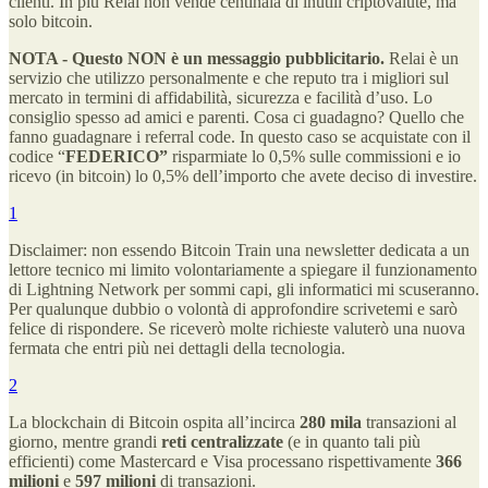
clienti. In più Relai non vende centinaia di inutili criptovalute, ma
solo bitcoin.
NOTA - Questo NON è un messaggio pubblicitario.
Relai è un
servizio che utilizzo personalmente e che reputo tra i migliori sul
mercato in termini di affidabilità, sicurezza e facilità d’uso. Lo
consiglio spesso ad amici e parenti. Cosa ci guadagno? Quello che
fanno guadagnare i referral code. In questo caso se acquistate con il
codice “
FEDERICO”
risparmiate lo 0,5% sulle commissioni e io
ricevo (in bitcoin) lo 0,5% dell’importo che avete deciso di investire.
1
Disclaimer: non essendo Bitcoin Train una newsletter dedicata a un
lettore tecnico mi limito volontariamente a spiegare il funzionamento
di Lightning Network per sommi capi, gli informatici mi scuseranno.
Per qualunque dubbio o volontà di approfondire scrivetemi e sarò
felice di rispondere. Se riceverò molte richieste valuterò una nuova
fermata che entri più nei dettagli della tecnologia.
2
La blockchain di Bitcoin ospita all’incirca
280 mila
transazioni al
giorno, mentre grandi
reti centralizzate
(e in quanto tali più
efficienti) come Mastercard e Visa processano rispettivamente
366
milioni
e
597 milioni
di transazioni.