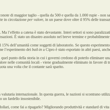
ote di maggior taglio - quella da 500 e quella da 1.000 rupie - non sar
te in circolazione
per valore
, in un paese dove oltre il 95% delle trans
 Ma l’effetto a catena è stato devastante. Interi settori si sono paralizza
sazioni. È stato un disastro assoluto nel breve termine e probabilmente
 il 15% dell’umanità come soggetti di laboratorio. Se questo esperimento
ome l’esperimento dei
bail-in
a Cipro è stato esportato in altri paesi, anc
quel punto della storia in cui i governi credono di poterlo eliminare una
valore nelle comunità locali - viene gradualmente eliminato in favore di 
uota una volta che il contante sarà sparito.
valutaria internazionale. In questa guerra, le nazioni si scontrano utili
 un fardello insostenibile.
 dollari, come fai a ripagarlo? Migliorando produttività e standard di vita