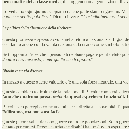
pensionati e della classe media
, distruggendo una generazione di lavo
Lo vediamo ogni giorno: sappiamo da che parte stanno i governi. Ma
banche e debito pubblico.
" Dicono invece: "
Così elimineremo il dena
La politica della distruzione della ricchezza
Questa promessa è spesso avvolta nella retorica nazionalista. Il grande
così fanno anche con la valuta nazionale: la usano come simbolo patrio
Se ti opponi all’idea che i pensionati debbano pagare per il debito pub
denaro nero nascosto, è per quello che ti opponi.
"
Bitcoin come via d’uscita
In mezzo a queste guerre valutarie c’è una sola forza neutrale, una via d
Questo cambierà radicalmente la traiettoria di Bitcoin: cambierà la tec
fatto che qualcuno possa
uscire
da questi esperimenti nazionalisti 
Bitcoin sarà percepito come una minaccia diretta alla sovranità. E quand
Falliranno, ma non sarà facile
.
Queste guerre valutarie sono guerre contro le popolazioni. Sono guerre
denaro per curarsi. Persone anziane e disabili hanno dovuto aspettare s