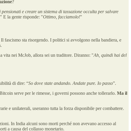
lazione
?
 i pensionati e creare un sistema di tassazione occulta per salvare
" E la gente risponde: "
Ottimo, facciamolo!
"
l fascismo sta risorgendo. I politici si avvolgono nella bandiera, e
.
 vita nei McJob, allora sei un traditore. Diranno: "
Ah, quindi hai del
bilità di dire: “
So dove state andando. Andate pure. Io passo
”.
Bitcoin serve per le rimesse, i governi possono anche tollerarlo.
Ma il
rie e unilaterali, useranno tutta la forza disponibile per combattere.
azioni. In India alcuni sono morti perché non avevano accesso al
orti a causa del collasso monetario.