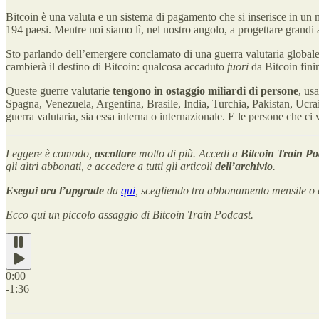
Bitcoin è una valuta e un sistema di pagamento che si inserisce in un
194 paesi. Mentre noi siamo lì, nel nostro angolo, a progettare grandi
Sto parlando dell’emergere conclamato di una guerra valutaria globale. 
cambierà il destino di Bitcoin: qualcosa accaduto
fuori
da Bitcoin finir
Queste guerre valutarie
tengono in ostaggio miliardi di persone
, us
Spagna, Venezuela, Argentina, Brasile, India, Turchia, Pakistan, Ucra
guerra valutaria, sia essa interna o internazionale. E le persone che ci
Leggere è comodo,
ascoltare
molto di più. Accedi a
Bitcoin Train P
gli altri abbonati, e accedere a tutti gli articoli
dell’archivio
.
Esegui ora l’upgrade
da
qui
, scegliendo tra abbonamento mensile o 
Ecco qui un piccolo assaggio di Bitcoin Train Podcast.
0:00
-1:36