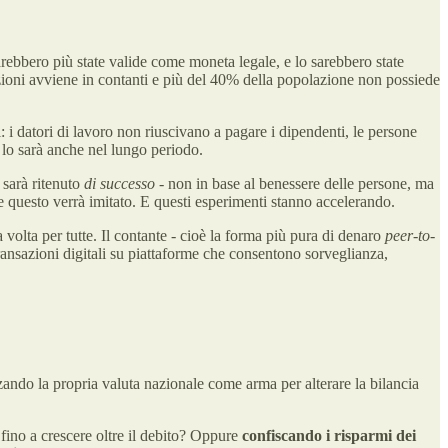
ebbero più state valide come moneta legale, e lo sarebbero state
azioni avviene in contanti e più del 40% della popolazione non possiede
ti: i datori di lavoro non riuscivano a pagare i dipendenti, le persone
 lo sarà anche nel lungo periodo.
 sarà ritenuto
di successo
- non in base al benessere delle persone, ma
he questo verrà imitato. E questi esperimenti stanno accelerando.
 volta per tutte. Il contante - cioè la forma più pura di denaro
peer-to-
transazioni digitali su piattaforme che consentono sorveglianza,
zzando la propria valuta nazionale come arma per alterare la bilancia
 fino a crescere oltre il debito? Oppure
confiscando i risparmi dei