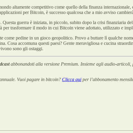
 mondo altamente competitivo come quello della finanza internazionale, c
 applicazioni per Bitcoin, è successo qualcosa che a mio avviso cambierà
Questa guerra è iniziata, in piccolo, subito dopo la crisi finanziaria de
à per trasformare il modo in cui Bitcoin viene adottato, utilizzato e imp
ate come pedine in un gioco geopolitico. Provo a buttare lì qualche nom
ina. Cosa accomuna questi paesi? Gente meravigliosa e cucina straordina
 vivono sono gli ostaggi.
odcast
abbonandoti alla versione Premium. Insieme agli audio-articoli, 
annuale. Vuoi pagare in bitcoin?
Clicca qui
per l’abbonamento mensil