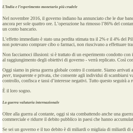
L’India e l’esperimento monetario più crudele
Nel novembre 2016, il governo indiano ha annunciato che le due bancon
ancora per sole quattro ore. L’operazione ha rimosso l’86% del contan
un conto bancario.
L’effetto immediato è stato una perdita stimata tra il 2% e il 4% del Pil.
non potevano comprare cibo o farmaci, non riuscivano a effettuare tran
Non facciamoci illusioni: si è trattato di un esperimento condotto con
al raggiungimento degli obiettivi di governo - verrà replicato. Così c
Oggi siamo in piena guerra globale contro il contante. Siamo arrivati a 
peer
, trasparente e privata, che consente agli individui di scambiarsi 
controllo, confisca e tassi d’interesse negativi. Tutto questo seguirà a r
È il loro sogno.
La guerra valutaria internazionale
Oltre alla guerra al contante, oggi si sta combattendo anche una guerra 
commerciale e ridurre il debito pubblico in paesi che hanno accumulato
Se sei un governo e il tuo debito è di miliardi o migliaia di miliardi di