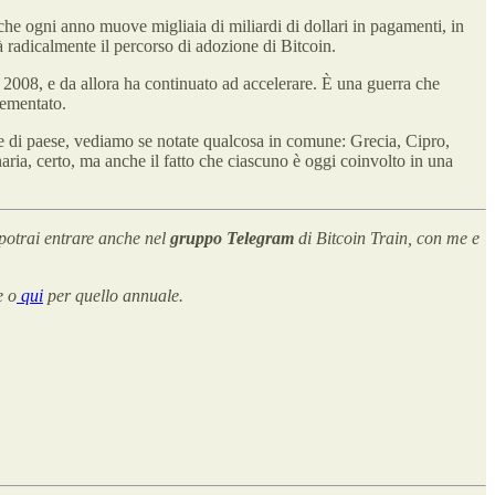
he ogni anno muove migliaia di miliardi di dollari in pagamenti, in
 radicalmente il percorso di adozione di Bitcoin.
l 2008, e da allora ha continuato ad accelerare. È una guerra che
lementato.
e di paese, vediamo se notate qualcosa in comune: Grecia, Cipro,
ria, certo, ma anche il fatto che ciascuno è oggi coinvolto in una
potrai entrare anche nel
gruppo Telegram
di Bitcoin Train, con me e
e o
qui
per quello annuale.