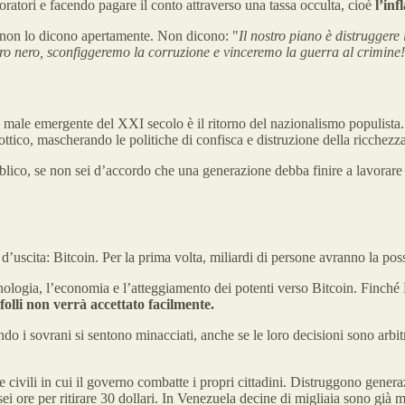
ratori e facendo pagare il conto attraverso una tassa occulta, cioè
l’inf
 non lo dicono apertamente. Non dicono: "
Il nostro piano è distruggere
ro nero, sconfiggeremo la corruzione e vinceremo la guerra al crimine!
 male emergente del XXI secolo è il ritorno del nazionalismo populista. I
ttico, mascherando le politiche di confisca e distruzione della ricchezza
blico, se non sei d’accordo che una generazione debba finire a lavorare a
’uscita: Bitcoin. Per la prima volta, miliardi di persone avranno la possi
nologia, l’economia e l’atteggiamento dei potenti verso Bitcoin. Finché 
folli non verrà accettato facilmente.
o i sovrani si sentono minacciati, anche se le loro decisioni sono arbitra
 civili in cui il governo combatte i propri cittadini. Distruggono gener
ei ore per ritirare 30 dollari. In Venezuela decine di migliaia sono già m