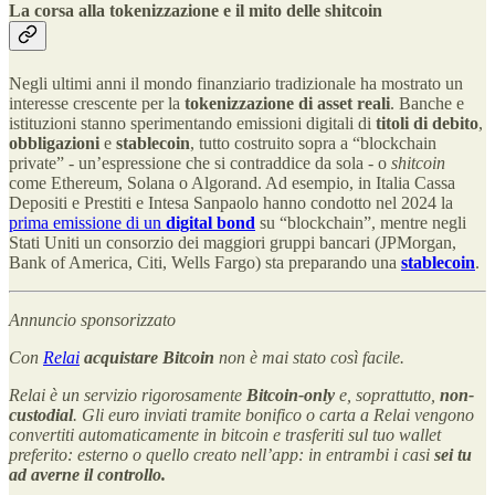
La corsa alla tokenizzazione e il mito delle shitcoin
Negli ultimi anni il mondo finanziario tradizionale ha mostrato un
interesse crescente per la
tokenizzazione di asset reali
. Banche e
istituzioni stanno sperimentando emissioni digitali di
titoli di debito
,
obbligazioni
e
stablecoin
, tutto costruito sopra a “blockchain
private” - un’espressione che si contraddice da sola - o
shitcoin
come Ethereum, Solana o Algorand. Ad esempio, in Italia Cassa
Depositi e Prestiti e Intesa Sanpaolo hanno condotto nel 2024 la
prima emissione di un
digital bond
su “blockchain”, mentre negli
Stati Uniti un consorzio dei maggiori gruppi bancari (JPMorgan,
Bank of America, Citi, Wells Fargo) sta preparando una
stablecoin
.
Annuncio sponsorizzato
Con
Relai
acquistare Bitcoin
non è mai stato così facile.
Relai è un servizio rigorosamente
Bitcoin-only
e, soprattutto,
non-
custodial
. Gli euro inviati tramite bonifico o carta a Relai vengono
convertiti automaticamente in bitcoin e trasferiti sul tuo wallet
preferito: esterno o quello creato nell’app: in entrambi i casi
sei tu
ad averne il controllo.