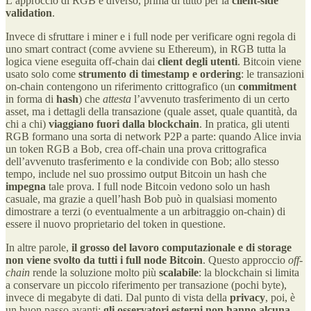
L’approccio di RGB è diverso, prima di tutto per la
client-side
validation
.
Invece di sfruttare i miner e i full node per verificare ogni regola di
uno smart contract (come avviene su Ethereum), in RGB tutta la
logica viene eseguita off-chain dai
client degli utenti
. Bitcoin viene
usato solo come
strumento di timestamp e ordering
: le transazioni
on-chain contengono un riferimento crittografico (un
commitment
in forma di
hash
) che
attesta
l’avvenuto trasferimento di un certo
asset, ma i dettagli della transazione (quale asset, quale quantità, da
chi a chi)
viaggiano fuori dalla blockchain
. In pratica, gli utenti
RGB formano una sorta di network P2P a parte: quando Alice invia
un token RGB a Bob, crea off-chain una prova crittografica
dell’avvenuto trasferimento e la condivide con Bob; allo stesso
tempo, include nel suo prossimo output Bitcoin un hash che
impegna
tale prova. I full node Bitcoin vedono solo un hash
casuale, ma grazie a quell’hash Bob può in qualsiasi momento
dimostrare a terzi (o eventualmente a un arbitraggio on-chain) di
essere il nuovo proprietario del token in questione.
In altre parole,
il grosso del lavoro computazionale e di storage
non viene svolto da tutti i full node Bitcoin
. Questo approccio
off-
chain
rende la soluzione molto più
scalabile
: la blockchain si limita
a conservare un piccolo riferimento per transazione (pochi byte),
invece di megabyte di dati. Dal punto di vista della
privacy
, poi, è
un buon passo avanti:
gli osservatori esterni non hanno alcuna