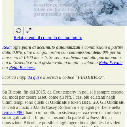
Relai, prendi il controllo del tuo futuro
Relai
offre
piani di accumulo
automatizzati
e commissioni a partire
dallo
0,9%
, oltre a singoli ordini con
commissioni dello 0%
per un
massimo di €100 mensili. Se sei un individuo ad alto patrimonio o
hai un’azienda e vuoi gestire volumi ampli, rivolgiti a
Relai Private
o a
Relai Business
.
Scarica l’app
da qui
e inserisci il codice “
FEDERICO
”.
Su Bitcoin, fin dal 2015, da Counterparty in poi, si è sempre cercato
dei modi per creare asset, come gli Nft. I casi più eclatanti negli
ultimi tempi sono quelli di
Ordinals
e token
BRC-20
. Gli
Ordinals
,
lanciati a inizio 2023 da Casey Rodarmor e spiegati per bene nella
fermata #80
, hanno introdotto un sistema per
iscrivere
dati arbitrari
su singoli satoshi. In pratica, usando la parte di
witness
di una
transazione Bitcoin, è possibile aggiungere immagini, testi o video