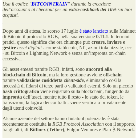
Usa il codice "
BITCOINTRAIN
" durante la creazione
dell’account o al checkout per un
extra-cashback del 10%
sui tuoi
acquisti.
Dopo anni di attesa, lo scorso 17 luglio
è stato lanciato
sulla Mainnet
di Bitcoin il protocollo RGB, nella sua versione
0.11.1
. In termini
pratici, questo significa che ora chiunque può
creare, inviare e
gestire
asset digitali
- come stablecoin, Nft, azioni tokenizzate, ecc.
- su Bitcoin e Lightning Network e senza un’impronta on-chain
eccessiva.
Gli asset emessi tramite RGB, infatti, sono
ancorati alla
blockchain di Bitcoin
, ma la loro gestione avviene
off-chain
tramite
validazione cosiddetta
client-side
, eliminando così la
necessità di fidarsi di terze parti o validatori esterni. Solo un piccolo
hash crittografico
viene registrato sulla blockchain, fungendo da
impronta
dell’asset, mentre tutto il resto - lo stato dei token, le
transazioni, la logica dei contratti - viene verificato privatamente
dagli utenti coinvolti.
Alcune aziende del settore hanno fiutato il potenziale: è stata
recentemente costituita la
RGB Protocol Association
con il supporto,
tra gli altri, di
Bitfinex (Tether)
, Fulgur Ventures e Plan ₿ Network.