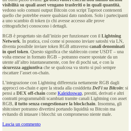
visibilità su quali asset vengano trasferiti o in quali quantità
,
vedono solo comuni output Bitcoin con script Taproot contenenti
quello che potrebbe essere qualsiasi dato random. Solo i partecipanti
a uno scambio di token (o chi avesse accesso alle prove
crittografiche) conoscono i dettagli.
RGB è progettato sin dall’inizio per funzionare con il
Lightning
Network
. In pratica, così come si possono inviare satoshi via LN,
diventa possibile inviare token RGB attraverso
canali denominati
in quel token
. Questo significa che stablecoin come USDT – una
volta emesse in formato RGB – potranno essere spostate da un
utente all’altro istantaneamente, con fee di pochi sat, e con la
sicurezza aggiuntiva
che se qualcosa va storto si può sempre
riscattare l’asset on-chain.
L’integrazione con Lightning differenzia nettamente RGB dagli
approcci on-chain e apre la strada alla cosiddetta
DeFi su Bitcoin
: si
pensi a
DEX off-chain
come
Kaleidoswap
, prestiti, derivati e altri
contratti programmabili scambiati tramite canali Lightning con asset
RGB,
il tutto senza congestionare la blockchain
. Insomma, gli
shitcoiner potranno divertirsi portando liquidità su Bitcoin ma
evitando di intasare i blocchi: un compromesso niente male.
Lascia un commento