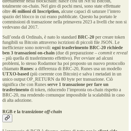
direttamente nella blockchain: nasce così un Nft su Bitcoin,
totalmente on-chain. Nel giro di pochi mesi, sono state effettuate
oltre
46 milioni di Inscription,
alcune capaci di saturare l’intero
spazio del blocco in cui erano pubblicate. Questo ha portato le
commissioni di transazione nella primavera 2023 a livelli che non si
vedevano dal 2017.
Sull’onda di Ordinals, è nato lo standard
BRC-20
per creare token
fungibili su Bitcoin attraverso iscrizioni di piccoli file JSON. Le
inefficienze sono notevoli:
ogni trasferimento BRC-20 richiede
ben 3 transazioni on-chain
(due di preparazione –
commit
e
reveal
– più quella di trasferimento effettivo). Per ovviare ad alcuni
problemi, lo stesso Rodarmor ha poi proposto un nuovo protocollo
chiamato
Runes
: a differenza di BRC-20, Runes usa un modello
UTXO-based
(più coerente con Bitcoin) e salva i metadati in un
unico output OP_RETURN da 80 byte per transazione. Ciò
significa che con Runes
serve 1 transazione per fare un
trasferimento
di token, riducendo l’impronta on-chain rispetto a
BRC-20, ma rendendo comunque impossibile la scalabilità in caso
di alta adozione.
RGB e la transizione
off-chain