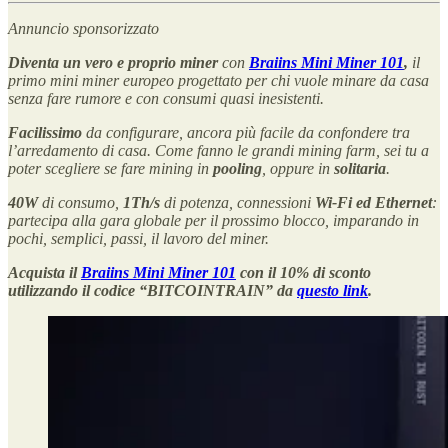
Annuncio sponsorizzato
Diventa un vero e proprio miner
con
Braiins Mini Miner 101
,
il
primo mini miner europeo progettato per chi vuole minare da casa
senza fare rumore e con consumi quasi inesistenti.
Facilissimo
da configurare, ancora più facile da confondere tra
l’arredamento di casa. Come fanno le grandi mining farm, sei tu a
poter scegliere se fare mining in
pooling
, oppure in
solitaria
.
40W
di consumo,
1Th/s
di potenza, connessioni
Wi-Fi ed Ethernet
:
partecipa alla gara globale per il prossimo blocco, imparando in
pochi, semplici, passi, il lavoro del miner.
Acquista il
Braiins Mini Miner 101
con il 10% di sconto
utilizzando il codice “BITCOINTRAIN” da
questo link
.