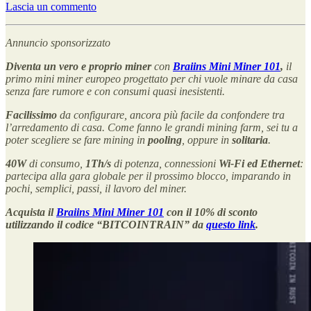
Lascia un commento
Annuncio sponsorizzato
Diventa un vero e proprio miner
con
Braiins Mini Miner 101
,
il
primo mini miner europeo progettato per chi vuole minare da casa
senza fare rumore e con consumi quasi inesistenti.
Facilissimo
da configurare, ancora più facile da confondere tra
l’arredamento di casa. Come fanno le grandi mining farm, sei tu a
poter scegliere se fare mining in
pooling
, oppure in
solitaria
.
40W
di consumo,
1Th/s
di potenza, connessioni
Wi-Fi ed Ethernet
:
partecipa alla gara globale per il prossimo blocco, imparando in
pochi, semplici, passi, il lavoro del miner.
Acquista il
Braiins Mini Miner 101
con il 10% di sconto
utilizzando il codice “BITCOINTRAIN” da
questo link
.