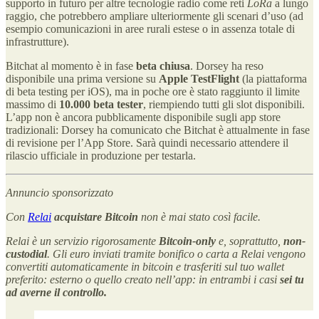
supporto in futuro per altre tecnologie radio come reti
LoRa
a lungo
raggio, che potrebbero ampliare ulteriormente gli scenari d’uso (ad
esempio comunicazioni in aree rurali estese o in assenza totale di
infrastrutture).
Bitchat al momento è in fase
beta chiusa
. Dorsey ha reso
disponibile una prima versione su
Apple TestFlight
(la piattaforma
di beta testing per iOS), ma in poche ore è stato raggiunto il limite
massimo di
10.000 beta tester
, riempiendo tutti gli slot disponibili.
L’app non è ancora pubblicamente disponibile sugli app store
tradizionali: Dorsey ha comunicato che Bitchat è attualmente in fase
di revisione per l’App Store. Sarà quindi necessario attendere il
rilascio ufficiale in produzione per testarla.
Annuncio sponsorizzato
Con
Relai
acquistare Bitcoin
non è mai stato così facile.
Relai è un servizio rigorosamente
Bitcoin-only
e, soprattutto,
non-
custodial
. Gli euro inviati tramite bonifico o carta a Relai vengono
convertiti automaticamente in bitcoin e trasferiti sul tuo wallet
preferito: esterno o quello creato nell’app: in entrambi i casi
sei tu
ad averne il controllo.