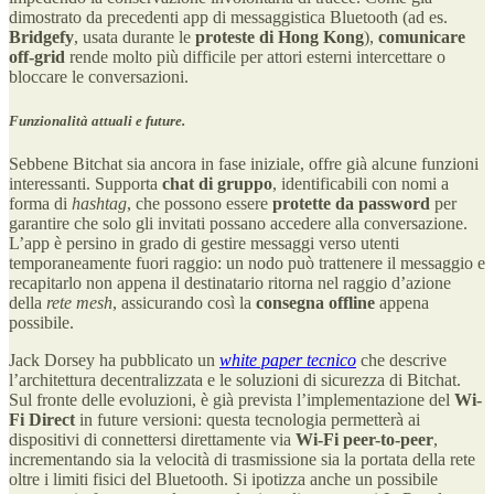
dimostrato da precedenti app di messaggistica Bluetooth (ad es.
Bridgefy
, usata durante le
proteste di Hong Kong
),
comunicare
off-grid
rende molto più difficile per attori esterni intercettare o
bloccare le conversazioni.
Funzionalità attuali e future.
Sebbene Bitchat sia ancora in fase iniziale, offre già alcune funzioni
interessanti. Supporta
chat di gruppo
, identificabili con nomi a
forma di
hashtag
, che possono essere
protette da password
per
garantire che solo gli invitati possano accedere alla conversazione.
L’app è persino in grado di gestire messaggi verso utenti
temporaneamente fuori raggio: un nodo può trattenere il messaggio e
recapitarlo non appena il destinatario ritorna nel raggio d’azione
della
rete mesh
, assicurando così la
consegna offline
appena
possibile.
Jack Dorsey ha pubblicato un
white paper tecnico
che descrive
l’architettura decentralizzata e le soluzioni di sicurezza di Bitchat.
Sul fronte delle evoluzioni, è già prevista l’implementazione del
Wi-
Fi Direct
in future versioni: questa tecnologia permetterà ai
dispositivi di connettersi direttamente via
Wi-Fi peer-to-peer
,
incrementando sia la velocità di trasmissione sia la portata della rete
oltre i limiti fisici del Bluetooth. Si ipotizza anche un possibile