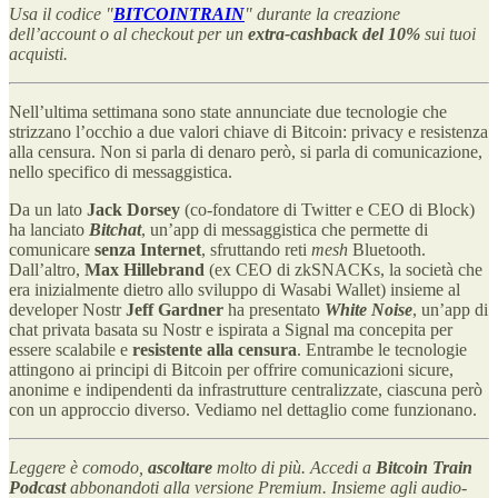
Usa il codice "
BITCOINTRAIN
" durante la creazione
dell’account o al checkout per un
extra-cashback del 10%
sui tuoi
acquisti.
Nell’ultima settimana sono state annunciate due tecnologie che
strizzano l’occhio a due valori chiave di Bitcoin: privacy e resistenza
alla censura. Non si parla di denaro però, si parla di comunicazione,
nello specifico di messaggistica.
Da un lato
Jack Dorsey
(co-fondatore di Twitter e CEO di Block)
ha lanciato
Bitchat
, un’app di messaggistica che permette di
comunicare
senza Internet
, sfruttando reti
mesh
Bluetooth.
Dall’altro,
Max Hillebrand
(ex CEO di zkSNACKs, la società che
era inizialmente dietro allo sviluppo di Wasabi Wallet) insieme al
developer Nostr
Jeff Gardner
ha presentato
White Noise
, un’app di
chat privata basata su Nostr e ispirata a Signal ma concepita per
essere scalabile e
resistente alla censura
. Entrambe le tecnologie
attingono ai principi di Bitcoin per offrire comunicazioni sicure,
anonime e indipendenti da infrastrutture centralizzate, ciascuna però
con un approccio diverso. Vediamo nel dettaglio come funzionano.
Leggere è comodo,
ascoltare
molto di più. Accedi a
Bitcoin Train
Podcast
abbonandoti alla versione Premium. Insieme agli audio-