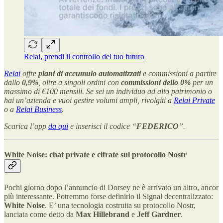
Relai, prendi il controllo del tuo futuro
Relai
offre
piani di accumulo
automatizzati
e commissioni a partire
dallo
0,9%
, oltre a singoli ordini con
commissioni dello 0%
per un
massimo di €100 mensili. Se sei un individuo ad alto patrimonio o
hai un’azienda e vuoi gestire volumi ampli, rivolgiti a
Relai Private
o a
Relai Business
.
Scarica l’app
da qui
e inserisci il codice “
FEDERICO
”.
White Noise: chat private e cifrate sul protocollo Nostr
Pochi giorno dopo l’annuncio di Dorsey ne è arrivato un altro, ancor
più interessante. Potremmo forse definirlo il Signal decentralizzato:
White Noise
. E’ una tecnologia costruita su protocollo Nostr,
lanciata come detto da
Max Hillebrand
e
Jeff Gardner
.