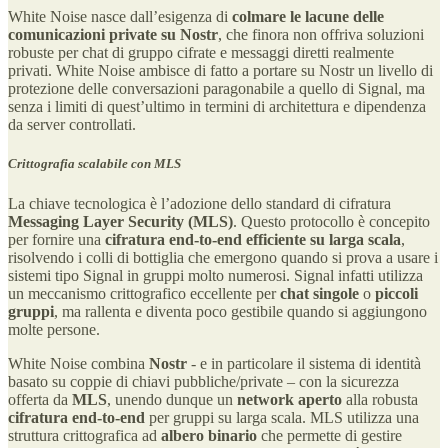
White Noise nasce dall’esigenza di
colmare le lacune delle
comunicazioni private su Nostr
, che finora non offriva soluzioni
robuste per chat di gruppo cifrate e messaggi diretti realmente
privati. White Noise ambisce di fatto a portare su Nostr un livello di
protezione delle conversazioni paragonabile a quello di Signal, ma
senza i limiti di quest’ultimo in termini di architettura e dipendenza
da server controllati.
Crittografia scalabile con MLS
La chiave tecnologica è l’adozione dello standard di cifratura
Messaging Layer Security (MLS)
. Questo protocollo è concepito
per fornire una
cifratura end-to-end efficiente su larga scala
,
risolvendo i colli di bottiglia che emergono quando si prova a usare i
sistemi tipo Signal in gruppi molto numerosi. Signal infatti utilizza
un meccanismo crittografico eccellente per
chat singole
o
piccoli
gruppi
, ma rallenta e diventa poco gestibile quando si aggiungono
molte persone.
White Noise combina
Nostr
- e in particolare il sistema di identità
basato su coppie di chiavi pubbliche/private – con la sicurezza
offerta da
MLS
, unendo dunque un
network aperto
alla robusta
cifratura end-to-end
per gruppi su larga scala. MLS utilizza una
struttura crittografica ad
albero binario
che permette di gestire