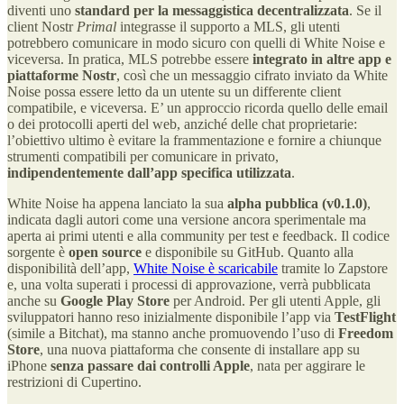
diventi uno
standard per la messaggistica decentralizzata
. Se il
client Nostr
Primal
integrasse il supporto a MLS, gli utenti
potrebbero comunicare in modo sicuro con quelli di White Noise e
viceversa. In pratica, MLS potrebbe essere
integrato in altre app e
piattaforme Nostr
, così che un messaggio cifrato inviato da White
Noise possa essere letto da un utente su un differente client
compatibile, e viceversa. E’ un approccio ricorda quello delle email
o dei protocolli aperti del web, anziché delle chat proprietarie:
l’obiettivo ultimo è evitare la frammentazione e fornire a chiunque
strumenti compatibili per comunicare in privato,
indipendentemente dall’app specifica utilizzata
.
White Noise ha appena lanciato la sua
alpha pubblica (v0.1.0)
,
indicata dagli autori come una versione ancora sperimentale ma
aperta ai primi utenti e alla community per test e feedback. Il codice
sorgente è
open source
e disponibile su GitHub. Quanto alla
disponibilità dell’app,
White Noise è scaricabile
tramite lo Zapstore
e, una volta superati i processi di approvazione, verrà pubblicata
anche su
Google Play Store
per Android. Per gli utenti Apple, gli
sviluppatori hanno reso inizialmente disponibile l’app via
TestFlight
(simile a Bitchat), ma stanno anche promuovendo l’uso di
Freedom
Store
, una nuova piattaforma che consente di installare app su
iPhone
senza passare dai controlli Apple
, nata per aggirare le
restrizioni di Cupertino.