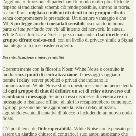
l’aggiunta o rimozione di partecipanti in modo molto più efficiente
rispetto ai tradizionali schemi: ciò rende possibile, almeno in teoria,
scalare fino a
migliaia o milioni di utenti in un gruppo cifrato
senza compromettere le prestazioni. Un ulteriore vantaggio è che
MLS protegge anche i metadati sensibili
, oscurando in buona
parte
chi sta parlando con chi
all’interno del network. In sintesi,
White Noise fornisce a Nostr il pezzo mancante:
chat dirette e di
gruppo cifrate end-to-end
, con un livello di privacy simile a Signal
ma integrato in un ecosistema aperto.
Decentralizzazione e interoperabilità
Coerentemente con la filosofia Nostr, White Noise è costruito in
modo
senza punti di centralizzazione
. I messaggi viaggiano
tramite i
relay
: server pubblici o privati che inoltrano le
comunicazioni. White Noise sfrutta questo meccanismo permettendo
ad
ogni gruppo di chat di definire un set di relay attraverso cui
scambiarsi i messaggi
. Se uno di essi decidesse di
censurare
un
messaggio o risultasse offline, gli altri lo recapiterebbero comunque.
I gruppi possono anche aggiornare la lista di relay utilizzati,
aggirando eventuali tentativi di blocco o includendo un nuovo nodo
fidato.
C’è poi il tema dell'
interoperabilità
. White Noise non è pensato per
essere un giardino chiuso: al contrario, i suoi autori auspicano che