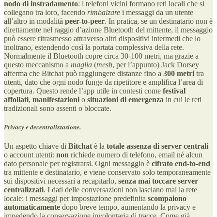
nodo di instradamento
: i telefoni vicini formano reti locali che si
collegano tra loro, facendo
rimbalzare
i messaggi da un utente
all’altro in modalità
peer-to-peer
. In pratica, se un destinatario non è
direttamente nel raggio d’azione Bluetooth del mittente, il messaggio
può essere ritrasmesso attraverso altri dispositivi intermedi che lo
inoltrano, estendendo così la portata complessiva della rete.
Normalmente il Bluetooth copre circa 30-100 metri, ma grazie a
questo meccanismo a
maglia
(
mesh
, per l’appunto) Jack Dorsey
afferma che Bitchat può raggiungere distanze fino a
300 metri
tra
utenti, dato che ogni nodo funge da ripetitore e amplifica l’area di
copertura. Questo rende l’app utile in contesti come
festival
affollati
,
manifestazioni
o
situazioni di emergenza
in cui le reti
tradizionali sono assenti o bloccate.
Privacy e decentralizzazione.
Un aspetto chiave di
Bitchat
è la
totale assenza di server centrali
o account utenti:
non
richiede numero di telefono, email né alcun
dato personale per registrarsi. Ogni messaggio è
cifrato end-to-end
tra mittente e destinatario, e viene conservato solo temporaneamente
sui dispositivi necessari a recapitarlo,
senza mai toccare server
centralizzati
. I dati delle conversazioni non lasciano mai la rete
locale: i messaggi per impostazione predefinita
scompaiono
automaticamente
dopo breve tempo, aumentando la privacy e
impedendo la conservazione involontaria di tracce. Come già