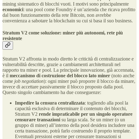
mining sistematico di blocchi vuoti. I motivi sono principalmente
economici
: una pool come Foundry è un’azienda che ricava profitto
dal buon funzionamento della rete Bitcoin, non avrebbe
convenienza a sabotare la blockchain su cui si basa il suo business​.
Stratum V2 come soluzione: miner più autonomi, rete più
resistente
Stratum V2 affronta in modo diretto le criticità di centralizzazione e
vulnerabilità descritte, grazie a cambiamenti architetturali nel
rapporto tra miner e pool. La principale innovazione, già accennata,
è il
meccanismo di costruzione del blocco lato miner
(noto anche
come
job negotiation
): ogni miner può proporre il blocco da minare,
invece di accettare passivamente il blocco proposto dalla pool​.
Questo singolo cambiamento ha due conseguenze:
Impedire la censura centralizzata
: togliendo alla pool la
capacità esclusiva di determinare il contenuto dei blocchi,
Stratum V2
rende impraticabile per un singolo operatore
censurare transazioni
su larga scala​. Se un miner (o un
gruppo di miner) all’interno della pool desidera includere una
certa transazione, potrà farlo costruendo il proprio template.
Eventuali pressioni esterne per censurare transazioni si