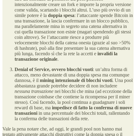
intenzionalmente creare un fork e imporre la propria versione
come valida, scartando i blocchi altrui. L’uso più ovvio di un
simile potere è la
doppia spesa
: l’attaccante spende Bitcoin in
una transazione, la lascia confermare in un blocco pubblico,
ma parallelamente mina in segreto una catena alternativa in
cui quella transazione non esiste (magari spendendo gli stessi
coin altrove)​. Se l’attaccante riesce a produrre più
velocemente blocchi della catena onesta (grazie al suo >50%
di hashrate), può alla fine presentare la sua catena alternativa
più lunga, facendo sì che la rete la accetti e
invalidi la
transazione originale
.
Denial of Service, ovvero blocchi vuoti
: un’altra forma di
attacco, meno devastante di una doppia spesa ma comunque
dannosa, è il
mining intenzionale di blocchi vuoti
. Una pool
abbastanza grande potrebbe decidere di non includere
nessuna transazione
nei blocchi che mina (ad eccezione della
transazione coinbase che contiene la ricompensa per il miner
stesso). Così facendo, la pool continua a guadagnare i soli
reward di base, ma
impedisce di fatto la conferma di nuove
transazioni
in una percentuale dei blocchi totali, rallentando
la conferma delle transazioni della rete​.
Vale la pena notare che, ad oggi, le grandi pool non hanno mai
tentato attivamente attacchi distruttivi come la doppia spesa o il