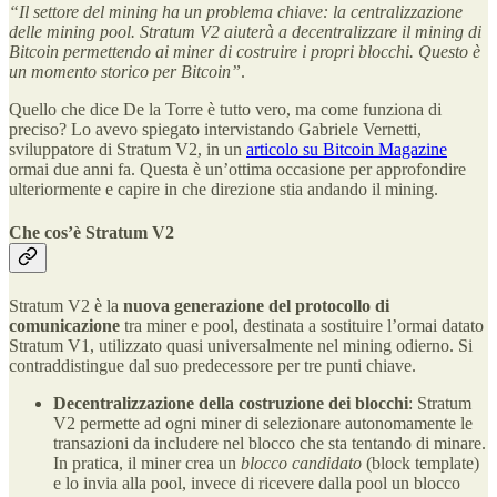
“Il settore del mining ha un problema chiave: la centralizzazione
delle mining pool. Stratum V2 aiuterà a decentralizzare il mining di
Bitcoin permettendo ai miner di costruire i propri blocchi. Questo è
un momento storico per Bitcoin”
​.
Quello che dice De la Torre è tutto vero, ma come funziona di
preciso? Lo avevo spiegato intervistando Gabriele Vernetti,
sviluppatore di Stratum V2, in un
articolo su Bitcoin Magazine
ormai due anni fa. Questa è un’ottima occasione per approfondire
ulteriormente e capire in che direzione stia andando il mining.
Che cos’è Stratum V2
Stratum V2 è la
nuova generazione del protocollo di
comunicazione
tra miner e pool, destinata a sostituire l’ormai datato
Stratum V1, utilizzato quasi universalmente nel mining odierno. Si
contraddistingue dal suo predecessore per tre punti chiave.
Decentralizzazione della costruzione dei blocchi
: Stratum
V2 permette ad ogni miner di selezionare autonomamente le
transazioni da includere nel blocco che sta tentando di minare.
In pratica, il miner crea un
blocco candidato
(block template)
e lo invia alla pool, invece di ricevere dalla pool un blocco