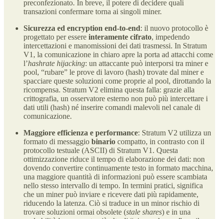
preconfezionato​. In breve, il potere di decidere quali
transazioni confermare torna ai singoli miner.
Sicurezza ed encryption end-to-end
: il nuovo protocollo è
progettato per essere
interamente cifrato
, impedendo
intercettazioni e manomissioni dei dati trasmessi​. In Stratum
V1, la comunicazione in chiaro apre la porta ad attacchi come
l’
hashrate hijacking
: un attaccante può interporsi tra miner e
pool, “rubare” le prove di lavoro (hash) trovate dal miner e
spacciare queste soluzioni come proprie al pool, dirottando la
ricompensa​. Stratum V2 elimina questa falla: grazie alla
crittografia, un osservatore esterno non può più intercettare i
dati utili (hash) né inserire comandi malevoli nel canale di
comunicazione​.
Maggiore efficienza e performance
: Stratum V2 utilizza un
formato di messaggio
binario
compatto, in contrasto con il
protocollo testuale (ASCII) di Stratum V1. Questa
ottimizzazione riduce il tempo di elaborazione dei dati: non
dovendo convertire continuamente testo in formato macchina,
una maggiore quantità di informazioni può essere scambiata
nello stesso intervallo di tempo​. In termini pratici, significa
che un miner può inviare e ricevere dati più rapidamente,
riducendo la latenza. Ciò si traduce in un minor rischio di
trovare soluzioni ormai obsolete (
stale shares
) e in una