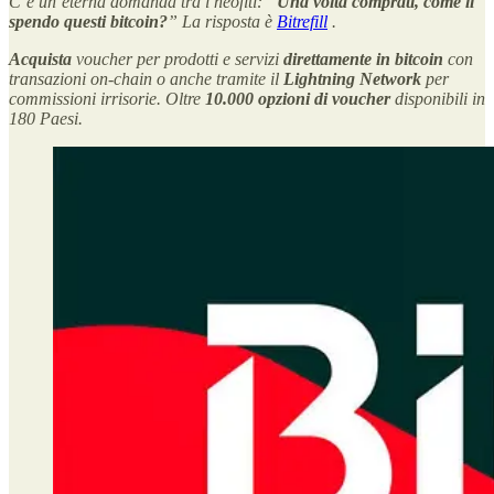
C’è un’eterna domanda tra i neofiti: “
Una volta comprati, come li
spendo questi bitcoin?
” La risposta è
Bitrefill
.
Acquista
voucher
per prodotti e servizi
direttamente in bitcoin
con
transazioni on-chain o anche tramite il
Lightning Network
per
commissioni irrisorie. Oltre
10.000 opzioni di voucher
disponibili in
180 Paesi.