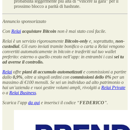
probabilità leggermente più alta di “vincere la gara” per il
prossimo blocco a parità di hashrate.
Annuncio sponsorizzato
Con
Relai
acquistare Bitcoin
non è mai stato così facile.
Relai è un servizio rigorosamente
Bitcoin-only
e, soprattutto,
non-
custodial
. Gli euro inviati tramite bonifico o carta a Relai vengono
convertiti automaticamente in bitcoin e trasferiti sul tuo wallet
preferito: esterno o quello creato nell’app: in entrambi i casi
sei tu
ad averne il controllo.
Relai
offre
piani di accumulo
automatizzati
e commissioni a partire
dallo
0,9%
, oltre a singoli ordini con
commissioni dello 0%
per un
massimo di €100 mensili. Se sei un individuo ad alto patrimonio o
hai un’azienda e vuoi gestire volumi ampli, rivolgiti a
Relai Private
o a
Relai Business
.
Scarica l’app
da qui
e inserisci il codice “
FEDERICO
”.