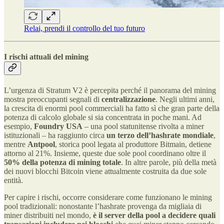
Relai, prendi il controllo del tuo futuro
I rischi attuali del mining
L’urgenza di Stratum V2 è percepita perché il panorama del mining
mostra preoccupanti segnali di
centralizzazione
. Negli ultimi anni,
la crescita di enormi pool commerciali ha fatto sì che gran parte della
potenza di calcolo globale si sia concentrata in poche mani. Ad
esempio,
Foundry USA
– una pool statunitense rivolta a miner
istituzionali – ha raggiunto circa
un terzo dell’hashrate mondiale
,
mentre
Antpool
, storica pool legata al produttore Bitmain, detiene
attorno al 21%. Insieme, queste due sole pool coordinano oltre il
50% della potenza di mining totale
​. In altre parole, più della metà
dei nuovi blocchi Bitcoin viene attualmente costruita da due sole
entità.
Per capire i rischi, occorre considerare come funzionano le mining
pool tradizionali: nonostante l’hashrate provenga da migliaia di
miner distribuiti nel mondo,
è il server della pool a decidere quali