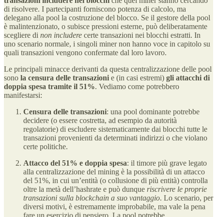
transazioni includere nei blocchi
che quei miner stanno cercando
di risolvere​. I partecipanti forniscono potenza di calcolo, ma
delegano alla pool la costruzione del blocco. Se il gestore della pool
è malintenzionato, o subisce pressioni esterne, può deliberatamente
scegliere di
non includere
certe transazioni nei blocchi estratti. In
uno scenario normale, i singoli miner non hanno voce in capitolo su
quali transazioni vengono confermate dal loro lavoro.
Le principali minacce derivanti da questa centralizzazione delle pool
sono
la censura delle transazioni
e (in casi estremi)
gli attacchi di
doppia spesa tramite il 51%
. Vediamo come potrebbero
manifestarsi:
Censura delle transazioni
: una pool dominante potrebbe
decidere (o essere costretta, ad esempio da autorità
regolatorie) di escludere sistematicamente dai blocchi tutte le
transazioni provenienti da determinati indirizzi o che violano
certe politiche.
Attacco del 51% e doppia spesa
: il timore più grave legato
alla centralizzazione del mining è la possibilità di un attacco
del 51%, in cui un’entità (o collusione di più entità) controlla
oltre la metà dell’hashrate e può dunque
riscrivere le proprie
transazioni sulla blockchain a suo vantaggio
. Lo scenario, per
diversi motivi, è estremamente improbabile, ma vale la pena
fare un esercizio di pensiero. La pool potrebbe