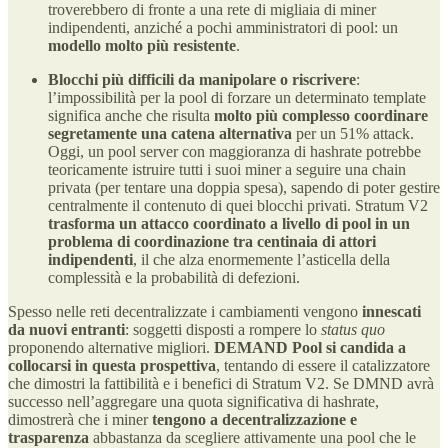
troverebbero di fronte a una rete di migliaia di miner
indipendenti, anziché a pochi amministratori di pool: un
modello molto più resistente
.
Blocchi più difficili da manipolare o riscrivere
:
l’impossibilità per la pool di forzare un determinato template
significa anche che risulta
molto più complesso coordinare
segretamente una catena alternativa
per un 51% attack.
Oggi, un pool server con maggioranza di hashrate potrebbe
teoricamente istruire tutti i suoi miner a seguire una chain
privata (per tentare una doppia spesa), sapendo di poter gestire
centralmente il contenuto di quei blocchi privati. Stratum V2
trasforma un attacco coordinato a livello di pool in un
problema di coordinazione tra centinaia di attori
indipendenti
, il che alza enormemente l’asticella della
complessità e la probabilità di defezioni.
Spesso nelle reti decentralizzate i cambiamenti vengono
innescati
da nuovi entranti
: soggetti disposti a rompere lo
status quo
proponendo alternative migliori.
DEMAND Pool si candida a
collocarsi in questa prospettiva
, tentando di essere il catalizzatore
che dimostri la fattibilità e i benefici di Stratum V2. Se DMND avrà
successo nell’aggregare una quota significativa di hashrate,
dimostrerà che i miner
tengono a decentralizzazione e
trasparenza
abbastanza da scegliere attivamente una pool che le