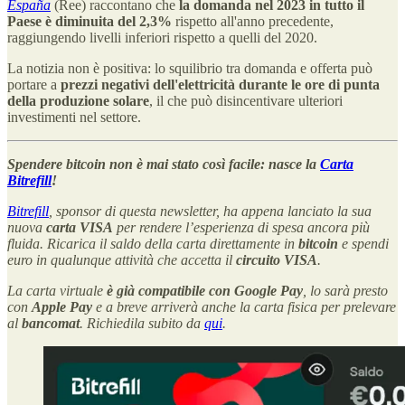
España
(Ree) raccontano che
la domanda nel 2023 in tutto il
Paese è diminuita del 2,3%
rispetto all'anno precedente,
raggiungendo livelli inferiori rispetto a quelli del 2020.
La notizia non è positiva: lo squilibrio tra domanda e offerta può
portare a
prezzi negativi dell'elettricità durante le ore di punta
della produzione solare
, il che può disincentivare ulteriori
investimenti nel settore.
Spendere bitcoin non è mai stato così facile: nasce la
Carta
Bitrefill
!
Bitrefill
, sponsor di questa newsletter, ha appena lanciato la sua
nuova
carta VISA
per rendere l’esperienza di spesa ancora più
fluida. Ricarica il saldo della carta direttamente in
bitcoin
e spendi
euro in qualunque attività che accetta il
circuito VISA
.
La carta virtuale
è già compatibile con Google Pay
, lo sarà presto
con
Apple Pay
e a breve arriverà anche la carta fisica per prelevare
al
bancomat
. Richiedila subito da
qui
.