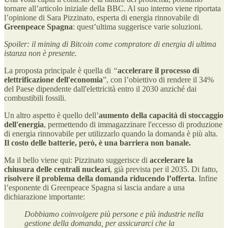
tornare all’articolo iniziale della BBC. Al suo interno viene riportata
l’opinione di Sara Pizzinato, esperta di energia rinnovabile di
Greenpeace Spagna
: quest’ultima suggerisce varie soluzioni.
Spoiler: il mining di Bitcoin come compratore di energia di ultima
istanza non è presente.
La proposta principale è quella di
“
accelerare il processo di
elettrificazione dell'economia
”, con l’obiettivo di rendere il 34%
del Paese dipendente dall'elettricità entro il 2030 anziché dai
combustibili fossili.
Un altro aspetto è quello dell’
aumento della capacità di stoccaggio
dell'energia
, permettendo di immagazzinare l'eccesso di produzione
di energia rinnovabile per utilizzarlo quando la domanda è più alta.
Il costo delle batterie, però, è una barriera non banale.
Ma il bello viene qui: Pizzinato suggerisce di
accelerare la
chiusura delle centrali nucleari
, già prevista per il 2035. Di fatto,
risolvere il problema della domanda riducendo l’offerta
. Infine
l’esponente di Greenpeace Spagna si lascia andare a una
dichiarazione importante:
Dobbiamo coinvolgere più persone e più industrie nella
gestione della domanda, per assicurarci che la