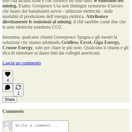
non cita alcuna fonte e che fornisce un solo dato:
le emissioni del
mining.
Esatto: Greepeace Usa non distingue nemmeno il lavoro
che fanno dei banalissimi server - utilizzare elettricità - dalle
modalità di produzione dell’energia elettrica.
Attribuisce
direttamente le emissioni al mining
: il ché sarebbe come dire che
le auto elettriche emettono CO2.
Insomma, qualcuno chiami Greenpeace Spagna e gli mostri la
soluzione che stanno adottando
Gridless, Ercot, Giga Energy,
Crusoe Energy
, solo per citare le più note. Qualcuno li chiami e gli
dica di rimediare ai danni fatti dai colleghi americani.
Lascia un commento
4
1
Share
Comments