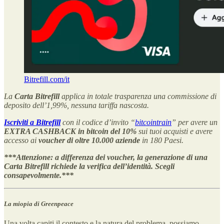
Bitrefill.com/it
La
Carta Bitrefill
applica in totale trasparenza una commissione di
deposito dell’1,99%, nessuna tariffa nascosta.
Iscriviti a Bitrefill
con il codice d’invito “
bitcointrain
” per avere un
EXTRA CASHBACK in bitcoin del 10%
sui tuoi acquisti e avere
accesso ai
voucher di oltre 10.000 aziende
in 180 Paesi.
***Attenzione: a differenza dei voucher, la generazione di una
Carta Bitrefill richiede la verifica dell’identità. Scegli
consapevolmente.***
La miopia di Greenpeace
Una volta capiti il contesto e la natura del problema, possiamo