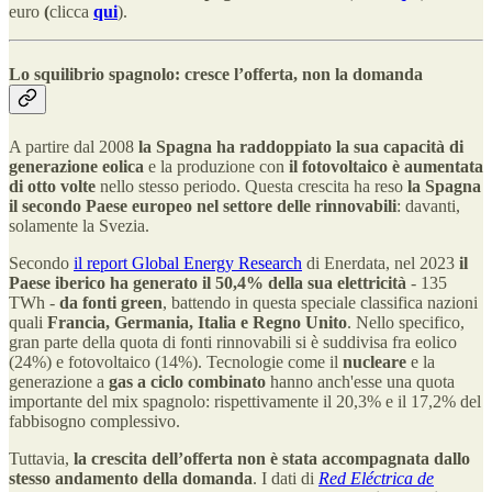
euro
(
clicca
qui
).
Lo squilibrio spagnolo: cresce l’offerta, non la domanda
A partire dal 2008
la Spagna ha raddoppiato la sua capacità di
generazione eolica
e la produzione con
il fotovoltaico è aumentata
di otto volte
nello stesso periodo. Questa crescita ha reso
la Spagna
il secondo Paese europeo nel settore delle rinnovabili
: davanti,
solamente la Svezia.
Secondo
il report Global Energy Research
di Enerdata, nel 2023
il
Paese iberico ha generato il 50,4% della sua elettricità
- 135
TWh -
da fonti green
, battendo in questa speciale classifica nazioni
quali
Francia, Germania, Italia e Regno Unito
. Nello specifico,
gran parte della quota di fonti rinnovabili si è suddivisa fra eolico
(24%) e fotovoltaico (14%). Tecnologie come il
nucleare
e la
generazione a
gas
a ciclo combinato
hanno anch'esse una quota
importante del mix spagnolo: rispettivamente il 20,3% e il 17,2% del
fabbisogno complessivo.
Tuttavia,
la crescita dell’offerta non è stata accompagnata dallo
stesso andamento della domanda
. I dati di
Red Eléctrica de