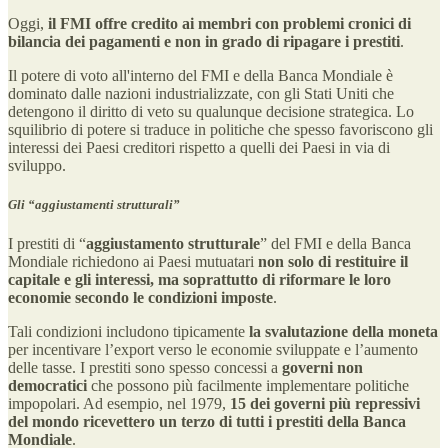
Oggi,
il FMI offre credito ai membri con problemi cronici di
bilancia dei pagamenti e non in grado di ripagare i prestiti
.
Il potere di voto all'interno del FMI e della Banca Mondiale è
dominato dalle nazioni industrializzate, con gli Stati Uniti che
detengono il diritto di veto su qualunque decisione strategica. Lo
squilibrio di potere si traduce in politiche che spesso favoriscono gli
interessi dei Paesi creditori rispetto a quelli dei Paesi in via di
sviluppo.
Gli “aggiustamenti strutturali”
I prestiti di “
aggiustamento strutturale
” del FMI e della Banca
Mondiale richiedono ai Paesi mutuatari
non solo di restituire il
capitale e gli interessi, ma soprattutto di riformare le loro
economie secondo le condizioni imposte
.
Tali condizioni includono tipicamente
la svalutazione della moneta
per incentivare l’export verso le economie sviluppate e l’aumento
delle tasse. I prestiti sono spesso concessi a
governi non
democratici
che possono più facilmente implementare politiche
impopolari. Ad esempio, nel 1979,
15 dei governi più repressivi
del mondo ricevettero un terzo di tutti i prestiti della Banca
Mondiale
.