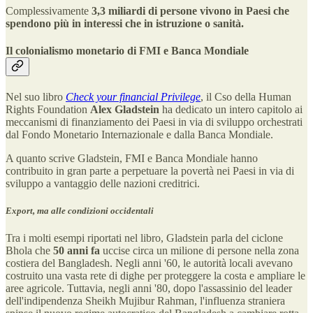
Complessivamente
3,3 miliardi di persone vivono in Paesi che
spendono più in interessi che in istruzione o sanità.
Il colonialismo monetario di FMI e Banca Mondiale
Nel suo libro
Check your financial Privilege
, il Cso della Human
Rights Foundation
Alex Gladstein
ha dedicato un intero capitolo ai
meccanismi di finanziamento dei Paesi in via di sviluppo orchestrati
dal Fondo Monetario Internazionale e dalla Banca Mondiale.
A quanto scrive Gladstein, FMI e Banca Mondiale hanno
contribuito in gran parte a perpetuare la povertà nei Paesi in via di
sviluppo a vantaggio delle nazioni creditrici.
Export, ma alle condizioni occidentali
Tra i molti esempi riportati nel libro, Gladstein parla del ciclone
Bhola che
50 anni fa
uccise circa un milione di persone nella zona
costiera del Bangladesh. Negli anni '60, le autorità locali avevano
costruito una vasta rete di dighe per proteggere la costa e ampliare le
aree agricole. Tuttavia, negli anni '80, dopo l'assassinio del leader
dell'indipendenza Sheikh Mujibur Rahman, l'influenza straniera