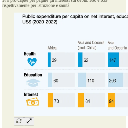
$70 pro-capite per pagare gli interessi sui debiti, $60 e $39
rispettivamente per istruzione e sanità.