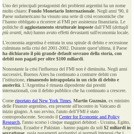
Uno dei principali protagonisti dei problemi argentini ha un nome
molto chiaro:
Fondo Monetario Internazionale
. Negli anni '90, il
Paese sudamericano ha vissuto una serie di crisi economiche che
l’hanno obbligato a ricorrere al FMI per assistenza finanziaria. Le
politiche di
aggiustamento strutturale imposte
dall’FMI (
dettagli
più avanti, nda
) hanno avuto effetti devastanti sull'economia locale.
L'economia argentina è entrata in una spirale di debito e recessione
culminata nella crisi del 2001-2002. Durante quest’ultima, il Paese
ha dichiarato il più grande default sovrano della storia, con
debiti non pagati per oltre $100 miliardi
.
Nonostante la crisi l'influenza del FMI non è diminuita. Negli anni
successivi, Buenos Aires ha continuato a contrarre debiti con
l’istituzione,
rimanendo intrappolata in un ciclo di debito e
austerità
. L'Argentina è rimasta dipendente dai prestiti
internazionali, con il debito pubblico che ha continuato a crescere.
Come
riportato dal New York Times
,
Martin Guzmán
, ex ministro
delle Finanze argentino, era presente all'incontro in Vaticano di
inizio giugno. A suo avviso, l'aiuto dell’FMI è stato
controproducente. Secondo il
Center for Economic and Policy
Research
, l'anno scorso i cinque maggiori debitori - Ucraina, Egitto,
Argentina, Ecuador e Pakistan - hanno pagato da soli
$2 miliardi in
sovrattasse
, ossia pagamenti aggiuntivi ai normali interessi che i