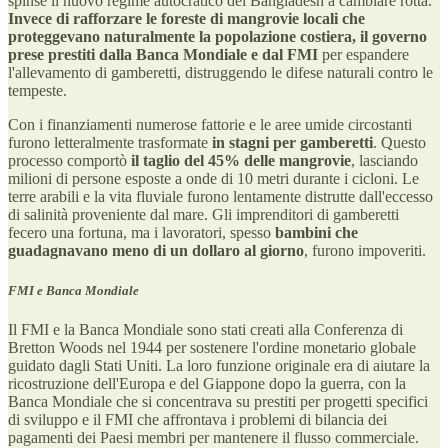
spinse il nuovo regime autocratico del Bangladesh a cambiare rotta.
Invece di rafforzare le foreste di mangrovie locali che
proteggevano naturalmente la popolazione costiera, il governo
prese prestiti dalla Banca Mondiale e dal FMI
per espandere
l'allevamento di gamberetti, distruggendo le difese naturali contro le
tempeste.
Con i finanziamenti numerose fattorie e le aree umide circostanti
furono letteralmente trasformate
in stagni per gamberetti
. Questo
processo comportò
il taglio del 45% delle mangrovie
, lasciando
milioni di persone esposte a onde di 10 metri durante i cicloni. Le
terre arabili e la vita fluviale furono lentamente distrutte dall'eccesso
di salinità proveniente dal mare. Gli imprenditori di gamberetti
fecero una fortuna, ma i lavoratori, spesso
bambini che
guadagnavano meno di un dollaro al giorno
, furono impoveriti.
FMI e Banca Mondiale
Il FMI e la Banca Mondiale sono stati creati alla Conferenza di
Bretton Woods nel 1944 per sostenere l'ordine monetario globale
guidato dagli Stati Uniti. La loro funzione originale era di aiutare la
ricostruzione dell'Europa e del Giappone dopo la guerra, con la
Banca Mondiale che si concentrava su prestiti per progetti specifici
di sviluppo e il FMI che affrontava i problemi di bilancia dei
pagamenti dei Paesi membri per mantenere il flusso commerciale.