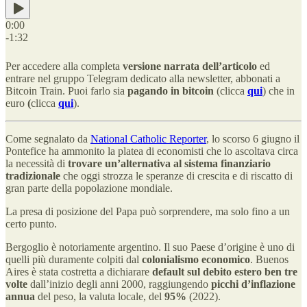
0:00
-1:32
Per accedere alla completa
versione narrata dell’articolo
ed
entrare nel gruppo Telegram dedicato alla newsletter, abbonati a
Bitcoin Train. Puoi farlo sia
pagando in bitcoin
(clicca
qui
) che in
euro
(
clicca
qui
).
Come segnalato da
National Catholic Reporter
, lo scorso 6 giugno il
Pontefice ha ammonito la platea di economisti che lo ascoltava circa
la necessità di
trovare un’alternativa al sistema finanziario
tradizionale
che oggi strozza le speranze di crescita e di riscatto di
gran parte della popolazione mondiale.
La presa di posizione del Papa può sorprendere, ma solo fino a un
certo punto.
Bergoglio è notoriamente argentino. Il suo Paese d’origine è uno di
quelli più duramente colpiti dal
colonialismo economico
. Buenos
Aires è stata costretta a dichiarare
default sul debito estero ben tre
volte
dall’inizio degli anni 2000, raggiungendo
picchi d’inflazione
annua
del peso, la valuta locale, del
95%
(2022).