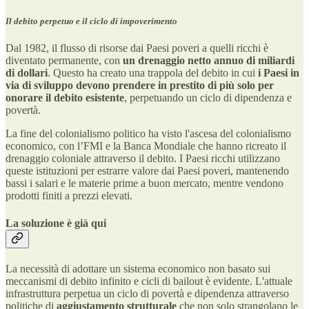
Il debito perpetuo e il ciclo di impoverimento
Dal 1982, il flusso di risorse dai Paesi poveri a quelli ricchi è
diventato permanente, con
un drenaggio netto annuo di miliardi
di dollari
. Questo ha creato una trappola del debito in cui
i Paesi in
via di sviluppo devono prendere in prestito di più solo per
onorare il debito esistente
, perpetuando un ciclo di dipendenza e
povertà.
La fine del colonialismo politico ha visto l'ascesa del colonialismo
economico, con l’FMI e la Banca Mondiale che hanno ricreato il
drenaggio coloniale attraverso il debito. I Paesi ricchi utilizzano
queste istituzioni per estrarre valore dai Paesi poveri, mantenendo
bassi i salari e le materie prime a buon mercato, mentre vendono
prodotti finiti a prezzi elevati.
La soluzione è già qui
La necessità di adottare un sistema economico non basato sui
meccanismi di debito infinito e cicli di bailout è evidente. L'attuale
infrastruttura perpetua un ciclo di povertà e dipendenza attraverso
politiche di
aggiustamento strutturale
che non solo strangolano le