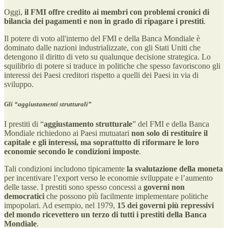
Oggi,
il FMI offre credito ai membri con problemi cronici di
bilancia dei pagamenti e non in grado di ripagare i prestiti
.
Il potere di voto all'interno del FMI e della Banca Mondiale è
dominato dalle nazioni industrializzate, con gli Stati Uniti che
detengono il diritto di veto su qualunque decisione strategica. Lo
squilibrio di potere si traduce in politiche che spesso favoriscono gli
interessi dei Paesi creditori rispetto a quelli dei Paesi in via di
sviluppo.
Gli “aggiustamenti strutturali”
I prestiti di “
aggiustamento strutturale
” del FMI e della Banca
Mondiale richiedono ai Paesi mutuatari
non solo di restituire il
capitale e gli interessi, ma soprattutto di riformare le loro
economie secondo le condizioni imposte
.
Tali condizioni includono tipicamente
la svalutazione della moneta
per incentivare l’export verso le economie sviluppate e l’aumento
delle tasse. I prestiti sono spesso concessi a
governi non
democratici
che possono più facilmente implementare politiche
impopolari. Ad esempio, nel 1979,
15 dei governi più repressivi
del mondo ricevettero un terzo di tutti i prestiti della Banca
Mondiale
.