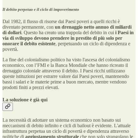
Il debito perpetuo e il ciclo di impoverimento
Dal 1982, il flusso di risorse dai Paesi poveri a quelli ricchi è
diventato permanente, con
un drenaggio netto annuo di miliardi
di dollari
. Questo ha creato una trappola del debito in cui
i Paesi in
via di sviluppo devono prendere in prestito di più solo per
onorare il debito esistente
, perpetuando un ciclo di dipendenza e
povertà.
La fine del colonialismo politico ha visto l'ascesa del colonialismo
economico, con l’FMI e la Banca Mondiale che hanno ricreato il
drenaggio coloniale attraverso il debito. I Paesi ricchi utilizzano
queste istituzioni per estrarre valore dai Paesi poveri, mantenendo
bassi i salari e le materie prime a buon mercato, mentre vendono
prodotti finiti a prezzi elevati.
La soluzione è già qui
La necessità di adottare un sistema economico non basato sui
meccanismi di debito infinito e cicli di bailout è evidente. L'attuale
infrastruttura perpetua un ciclo di povertà e dipendenza attraverso
politiche di
aggiustamento strutturale
che non solo strangolano le