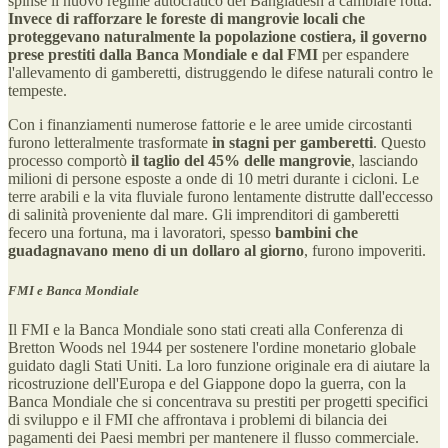
spinse il nuovo regime autocratico del Bangladesh a cambiare rotta.
Invece di rafforzare le foreste di mangrovie locali che
proteggevano naturalmente la popolazione costiera, il governo
prese prestiti dalla Banca Mondiale e dal FMI
per espandere
l'allevamento di gamberetti, distruggendo le difese naturali contro le
tempeste.
Con i finanziamenti numerose fattorie e le aree umide circostanti
furono letteralmente trasformate
in stagni per gamberetti
. Questo
processo comportò
il taglio del 45% delle mangrovie
, lasciando
milioni di persone esposte a onde di 10 metri durante i cicloni. Le
terre arabili e la vita fluviale furono lentamente distrutte dall'eccesso
di salinità proveniente dal mare. Gli imprenditori di gamberetti
fecero una fortuna, ma i lavoratori, spesso
bambini che
guadagnavano meno di un dollaro al giorno
, furono impoveriti.
FMI e Banca Mondiale
Il FMI e la Banca Mondiale sono stati creati alla Conferenza di
Bretton Woods nel 1944 per sostenere l'ordine monetario globale
guidato dagli Stati Uniti. La loro funzione originale era di aiutare la
ricostruzione dell'Europa e del Giappone dopo la guerra, con la
Banca Mondiale che si concentrava su prestiti per progetti specifici
di sviluppo e il FMI che affrontava i problemi di bilancia dei
pagamenti dei Paesi membri per mantenere il flusso commerciale.