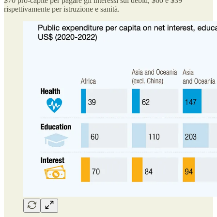
$70 pro-capite per pagare gli interessi sui debiti, $60 e $39
rispettivamente per istruzione e sanità.