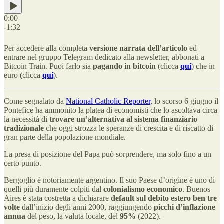
0:00
-1:32
Per accedere alla completa
versione narrata dell’articolo
ed
entrare nel gruppo Telegram dedicato alla newsletter, abbonati a
Bitcoin Train. Puoi farlo sia
pagando in bitcoin
(clicca
qui
) che in
euro
(
clicca
qui
).
Come segnalato da
National Catholic Reporter
, lo scorso 6 giugno il
Pontefice ha ammonito la platea di economisti che lo ascoltava circa
la necessità di
trovare un’alternativa al sistema finanziario
tradizionale
che oggi strozza le speranze di crescita e di riscatto di
gran parte della popolazione mondiale.
La presa di posizione del Papa può sorprendere, ma solo fino a un
certo punto.
Bergoglio è notoriamente argentino. Il suo Paese d’origine è uno di
quelli più duramente colpiti dal
colonialismo economico
. Buenos
Aires è stata costretta a dichiarare
default sul debito estero ben tre
volte
dall’inizio degli anni 2000, raggiungendo
picchi d’inflazione
annua
del peso, la valuta locale, del
95%
(2022).