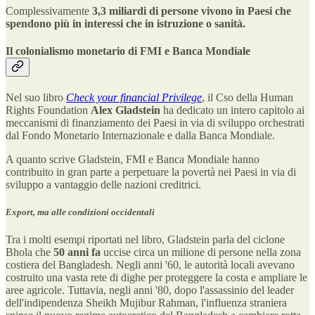
Complessivamente
3,3 miliardi di persone vivono in Paesi che
spendono più in interessi che in istruzione o sanità.
Il colonialismo monetario di FMI e Banca Mondiale
Nel suo libro
Check your financial Privilege
, il Cso della Human
Rights Foundation
Alex Gladstein
ha dedicato un intero capitolo ai
meccanismi di finanziamento dei Paesi in via di sviluppo orchestrati
dal Fondo Monetario Internazionale e dalla Banca Mondiale.
A quanto scrive Gladstein, FMI e Banca Mondiale hanno
contribuito in gran parte a perpetuare la povertà nei Paesi in via di
sviluppo a vantaggio delle nazioni creditrici.
Export, ma alle condizioni occidentali
Tra i molti esempi riportati nel libro, Gladstein parla del ciclone
Bhola che
50 anni fa
uccise circa un milione di persone nella zona
costiera del Bangladesh. Negli anni '60, le autorità locali avevano
costruito una vasta rete di dighe per proteggere la costa e ampliare le
aree agricole. Tuttavia, negli anni '80, dopo l'assassinio del leader
dell'indipendenza Sheikh Mujibur Rahman, l'influenza straniera