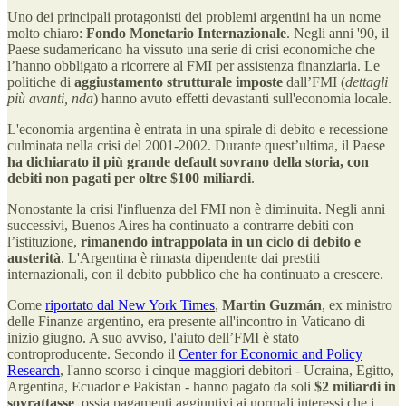
Uno dei principali protagonisti dei problemi argentini ha un nome
molto chiaro:
Fondo Monetario Internazionale
. Negli anni '90, il
Paese sudamericano ha vissuto una serie di crisi economiche che
l’hanno obbligato a ricorrere al FMI per assistenza finanziaria. Le
politiche di
aggiustamento strutturale imposte
dall’FMI (
dettagli
più avanti, nda
) hanno avuto effetti devastanti sull'economia locale.
L'economia argentina è entrata in una spirale di debito e recessione
culminata nella crisi del 2001-2002. Durante quest’ultima, il Paese
ha dichiarato il più grande default sovrano della storia, con
debiti non pagati per oltre $100 miliardi
.
Nonostante la crisi l'influenza del FMI non è diminuita. Negli anni
successivi, Buenos Aires ha continuato a contrarre debiti con
l’istituzione,
rimanendo intrappolata in un ciclo di debito e
austerità
. L'Argentina è rimasta dipendente dai prestiti
internazionali, con il debito pubblico che ha continuato a crescere.
Come
riportato dal New York Times
,
Martin Guzmán
, ex ministro
delle Finanze argentino, era presente all'incontro in Vaticano di
inizio giugno. A suo avviso, l'aiuto dell’FMI è stato
controproducente. Secondo il
Center for Economic and Policy
Research
, l'anno scorso i cinque maggiori debitori - Ucraina, Egitto,
Argentina, Ecuador e Pakistan - hanno pagato da soli
$2 miliardi in
sovrattasse
, ossia pagamenti aggiuntivi ai normali interessi che i