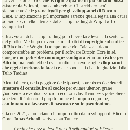
La verità storica, cioè che
Wright è quanto di più lontano possa
esistere da Satoshi
, non cambierebbe. Ci sarebbero però
sicuramente delle
grane legali per gli sviluppatori di Bitcoin
Core.
L’implicazione più importante sarebbe quella legata alla causa
sopracitata, quella intentata dalla Tulip Trading di Wright a 15
sviluppatori.
Gli avvocati della Tulip Trading potrebbero fare leva sulla sentenza
del giudice Mellor per rivendicare
i diritti di copyright sul codice
di Bitcoin
che Wright da tempo pretende. Tale scenario non
comporterebbe un problema per il software Bitcoin Core in sé,
dunque
non potrebbe comunque configurarsi in un rischio per
Bitcoin
, ma renderebbe la vita molto spiacevole agli
sviluppatori
che oggi ci mettono la faccia
e che sono stati citati in giudizio dalla
Tulip Trading.
Alcuni di loro, nella peggiore delle ipotesi, potrebbero decidere di
smettere di contribuire al codice
per evitare ulteriori grane
giudiziarie o eventuali sanzioni economiche. Beninteso, potrebbero
smettere di farlo con il proprio nome e il proprio cognome,
continuando a lavorare di nascosto e sotto pseudonimo.
Già nel 2021, annunciando il proprio ritiro dallo sviluppo di Bitcoin
Core,
Jonas Schenlli
scriveva su Twitter:
Credo che i rischi legali per gli sviluppatori di Bitcoin