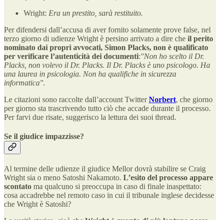
Wright:
Era un prestito, sarà restituito.
Per difendersi dall’accusa di aver fornito solamente prove false, nel
terzo giorno di udienze Wright è persino arrivato a dire che
il perito
nominato dai propri avvocati, Simon Placks, non è qualificato
per verificare l’autenticità dei documenti
:
"Non ho scelto il Dr.
Placks, non volevo il Dr. Placks. Il Dr. Placks è uno psicologo. Ha
una laurea in psicologia. Non ha qualifiche in sicurezza
informatica".
Le citazioni sono raccolte dall’account Twitter
Norbert
, che giorno
per giorno sta trascrivendo tutto ciò che accade durante il processo.
Per farvi due risate, suggerisco la lettura dei suoi thread.
Se il giudice impazzisse?
Al termine delle udienze il giudice Mellor dovrà stabilire se Craig
Wright sia o meno Satoshi Nakamoto.
L’esito del processo appare
scontato
ma qualcuno si preoccupa in caso di finale inaspettato:
cosa accadrebbe nel remoto caso in cui il tribunale inglese decidesse
che Wright è Satoshi?