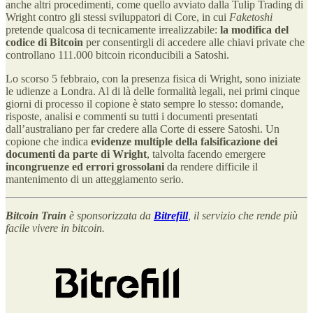
anche altri procedimenti, come quello avviato dalla Tulip Trading di
Wright contro gli stessi sviluppatori di Core, in cui
Faketoshi
pretende
qualcosa di tecnicamente irrealizzabile:
la modifica del
codice di Bitcoin
per consentirgli di accedere alle chiavi private che
controllano 111.000 bitcoin riconducibili a Satoshi.
Lo scorso 5 febbraio, con la presenza fisica di Wright, sono iniziate
le udienze a Londra. Al di là delle formalità legali, nei primi cinque
giorni di processo il copione è stato sempre lo stesso: domande,
risposte, analisi e commenti su tutti i documenti presentati
dall’australiano per far credere alla Corte di essere Satoshi. Un
copione che indica
evidenze multiple della falsificazione dei
documenti da parte di Wright
, talvolta facendo emergere
incongruenze ed errori grossolani
da rendere difficile il
mantenimento di un atteggiamento serio.
Bitcoin Train
è sponsorizzata da
Bitrefill
, il servizio che rende più
facile vivere in bitcoin.