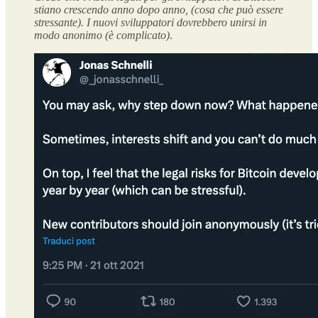
stiano crescendo anno dopo anno, (cosa che può essere
stressante). I nuovi sviluppatori dovrebbero unirsi in
modo anonimo (è complicato)
.