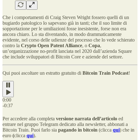
Che i comportamenti di Craig Steven Wright fossero quelli di un
bugiardo patologico lo sapevano già in tanti; che il suo limite di
sopportazione per le umiliazioni fosse inesistente, forse non era
ancora chiaro. Lo sta diventando, in modo drammaticamente
evidente, nel corso delle udienze del processo che lo vede schierato
contro la
Crypto Open Patent Alliance
, o
Copa
,
un’organizzazione no-profit lanciata nel 2020 dall’azienda Square
che include sviluppatori di Bitcoin Core e aziende del settore.
Qui puoi ascoltare un estratto gratuito di
Bitcoin Train Podcast
!
0:00
-0:37
Per accedere alla completa
versione narrata dell’articolo
ed
entrare nel gruppo Telegram dedicato alla newsletter, abbonati a
Bitcoin Train. Puoi farlo sia
pagando in bitcoin
(clicca
qui
) che in
euro
(
clicca
qui
).