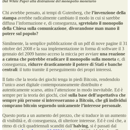
Dal White Paper alla distruzione del monopolio monetario
Chi avrebbe pensato, ai tempi di Gutenberg, che
l’invenzione della
stampa
avrebbe radicalmente cambiato il modo in cui si sarebbe
diffusa l’informazione e, di conseguenza,
sgretolato il monopolio
della Chiesa sulla comunicazione
,
divorandone man mano il
potere sul popolo?
Similmente, la semplice pubblicazione di un pdf di nove pagine il 31
ottobre del 2008 e la sua implementazione in forma di software il 3
gennaio del 2009 hanno acceso la miccia per avviare
una reazione
a catena che potrebbe eradicare il monopolio sulla moneta
e, di
conseguenza,
ridurre drasticamente il potere di Stati e banche
centrali
: il tutto tramite il perseguimento dei propri interessi.
Il fatto che la teoria dei giochi tenga in piedi Bitcoin, rendendolo
l’unico asset digitale contemporaneamente distribuito e
autenticamente scarso, attira l’attenzione in modo inevitabile. Ed è
sempre per la teoria dei giochi, cioè
sulla base dell’aspettativa che
sempre più persone si interesseranno a Bitcoin, che
gli individui
comprano bitcoin seguendo unicamente l’interesse personale
.
Questo porta a un aumento del prezzo, che si traduce in un aumento
di visibilità e, di conseguenza, di ulteriore interesse. Ed è così che, a
ritmo di cicli quadriennali scanditi dall’
halving
, si è passati dal