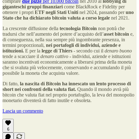
comprare
due pizze
per 10.000 bitcoin
nel 2010 al
lobbying di
giganteschi gruppi finanziari
come BlackRock e Fidelity per
ottenere i propri
ETF negli Stati Uniti
nel 2024, passando per
uno
Stato che ha dichiarato bitcoin valuta a corso legale
nel 2021.
La crescente diffusione della
tecnologia Bitcoin
non potrà che
tradursi che nell’aumento del potere d’acquisto dell’
asset bitcoin
e,
di conseguenza, nella sua sempre più ingombrante presenza, in
termini proporzionali,
nei portafogli di individui, aziende e
istituzioni.
E per la
legge di Thiers
- secondo cui il
denaro buono
tende a scacciare il
denaro cattivo
-
individui, aziende e istituzioni
saranno incentivati economicamente a liberarsi prima della moneta
che si svaluta più velocemente, conservando e accumulando il più
possibile la moneta che acquista valore.
Di fatto,
la nascita di Bitcoin ha innescato un lento processo di
short nei confronti della valuta fiat.
Quando il mondo avrà più
bitcoin che valuta fiat nel proprio portafoglio, la leva del monopolio
monetario diventerà di fatto inutile e obsoleta.
Lascia un commento
6