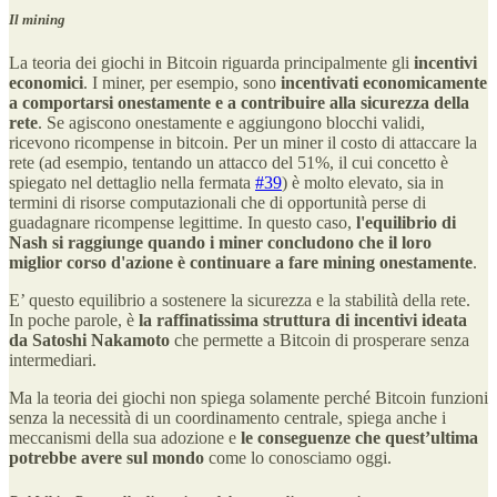
Il mining
La teoria dei giochi in Bitcoin riguarda principalmente gli
incentivi
economici
. I miner, per esempio, sono
incentivati economicamente
a comportarsi onestamente e a contribuire alla sicurezza della
rete
. Se agiscono onestamente e aggiungono blocchi validi,
ricevono ricompense in bitcoin. Per un miner il costo di attaccare la
rete (ad esempio, tentando un attacco del 51%, il cui concetto è
spiegato nel dettaglio nella fermata
#39
) è molto elevato, sia in
termini di risorse computazionali che di opportunità perse di
guadagnare ricompense legittime. In questo caso,
l'equilibrio di
Nash si raggiunge quando i miner concludono che il loro
miglior corso d'azione è continuare a fare mining onestamente
.
E’ questo equilibrio a sostenere la sicurezza e la stabilità della rete.
In poche parole, è
la raffinatissima struttura di incentivi ideata
da Satoshi Nakamoto
che permette a Bitcoin di prosperare senza
intermediari.
Ma la teoria dei giochi non spiega solamente perché Bitcoin funzioni
senza la necessità di un coordinamento centrale, spiega anche i
meccanismi della sua adozione e
le conseguenze che quest’ultima
potrebbe avere sul mondo
come lo conosciamo oggi.