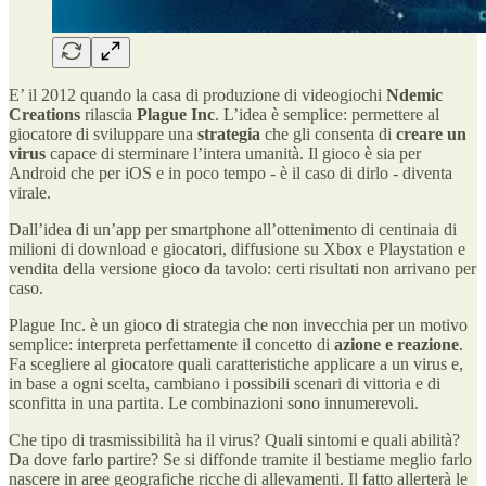
E’ il 2012 quando la casa di produzione di videogiochi
Ndemic
Creations
rilascia
Plague Inc
. L’idea è semplice: permettere al
giocatore di sviluppare una
strategia
che gli consenta di
creare un
virus
capace di sterminare l’intera umanità. Il gioco è sia per
Android che per iOS e in poco tempo - è il caso di dirlo - diventa
virale.
Dall’idea di un’app per smartphone all’ottenimento di centinaia di
milioni di download e giocatori, diffusione su Xbox e Playstation e
vendita della versione gioco da tavolo: certi risultati non arrivano per
caso.
Plague Inc. è un gioco di strategia che non invecchia per un motivo
semplice: interpreta perfettamente il concetto di
azione e reazione
.
Fa scegliere al giocatore quali caratteristiche applicare a un virus e,
in base a ogni scelta, cambiano i possibili scenari di vittoria e di
sconfitta in una partita. Le combinazioni sono innumerevoli.
Che tipo di trasmissibilità ha il virus? Quali sintomi e quali abilità?
Da dove farlo partire? Se si diffonde tramite il bestiame meglio farlo
nascere in aree geografiche ricche di allevamenti. Il fatto allerterà le