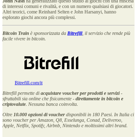
John Nash
ha generalizzato questo studio ai giochi con una miscela
di interessi comuni e rivalità, e con un numero qualsiasi di giocatori.
Altri teorici, come Reinhard Selten e John Harsanyi, hanno
esplorato giochi ancora più complessi.
Bitcoin Train
è sponsorizzata da
Bitrefill
, il servizio che rende più
facile vivere in bitcoin.
Bitrefill.com/it
Bitrefill permette di
acquistare voucher per prodotti e servizi
-
sfruttabili sia online che fisicamente -
direttamente in bitcoin e
criptovalute
. Nessuna banca coinvolta.
Oltre
10.000 opzioni di voucher
disponibili in 180 Paesi. In Italia ci
sono voucher per Amazon, Q8, Esselunga, Conad, Deliveroo,
Apple, Netflix, Spotify, Airbnb, Nintendo e moltissimi altri brand.