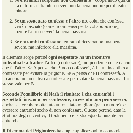
Se
entrambi
i sospettati
non confessano
- cooperando quindi
tra di loro - entrambi riceveranno la pena minore per il reato
minore.
Se
un sospettato confessa e l'altro no
, colui che confessa
verrà rilasciato (come ricompensa per la collaborazione),
mentre l'altro riceverà la pena massima.
Se
entrambi confessano
, entrambi riceveranno una pena
severa, ma inferiore alla massima.
Il dilemma sorge perché
ogni sospettato ha un incentivo
individuale a tradire l'altro
(confessare), indipendentemente da ciò
che fa l'altro. Se A pensa che B non confesserà, A ha un incentivo a
confessare per evitare la prigione. Se A pensa che B confesserà, A
ha ancora un incentivo a confessare per evitare la pena massima. Lo
stesso vale per B.
Secondo l’equilibrio di Nash il risultato è che entrambi i
sospettati finiscono per confessare, ricevendo una pena severa
,
anche se avrebbero ottenuto un risultato migliore (pena minore) se
avessero entrambi scelto di non confessare. Questo perché, data la
struttura degli incentivi, il tradimento è la strategia dominante per
entrambi.
Il Dilemma del Prigioniero
ha ampie applicazioni in economia,