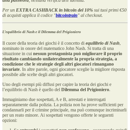
una password
, nessuna verifica dell’identità.
Per un
EXTRA CASHBACK in bitcoin del 10%
sui tuoi primi €50
di acquisti applica il codice "
bitcointrain
" al checkout.
L’equilibrio di Nash e il Dilemma del Prigioniero
Il cuore della teoria dei giochi è il concetto di
equilibrio di Nash
,
nominato in onore del matematico John Nash. Si tratta di una
situazione in cui
nessun protagonista può migliorare il proprio
risultato cambiando unilateralmente la propria strategia, a
condizione che le strategie degli altri giocatori rimangano
invariate
. In altre parole, ogni giocatore sceglie la migliore risposta
possibile alle scelte degli altri giocatori.
Uno degli esempi più diffusi per capire la teoria dei giochi e
l’equilibrio di Nash è quello del
Dilemma del Prigioniero
.
Immaginiamo due sospettati, A e B, arrestati e interrogati
separatamente dalla polizia. La polizia non ha prove sufficienti per
condannarli per il crimine principale, ma può comunque incriminarli
per un reato minore. Ai sospettati vengono offerte le seguenti
opzioni: