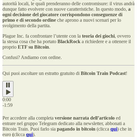
autorità locali, le quali prenderanno delle contromisure: il virus andrà
dunque fatto evolvere con nuove caratteristiche. In questo modo,
a
ogni decisione del giocatore corrispondono conseguenze di
primo e di secondo ordine
che aprono a nuovi scenari per lo
svolgimento della partita.
Plague Inc. fa confrontare l’utente con la
teoria dei giochi
, ovvero
la stessa cosa che ha portato
BlackRock
a richiedere e a ottenere il
proprio
ETF su Bitcoin
.
Confusi? Andiamo con ordine.
Qui puoi ascoltare un estratto gratuito di
Bitcoin Train Podcast
!
0:00
-1:59
Per accedere alla completa
versione narrata dell’articolo
ed
entrare nel gruppo Telegram dedicato alla newsletter, abbonati a
Bitcoin Train. Puoi farlo sia
pagando in bitcoin
(clicca
qui
) che in
euro
(
clicca
qui
).