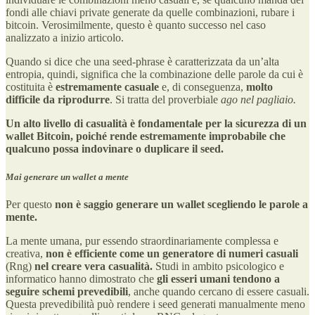
fondi alle chiavi private generate da quelle combinazioni, rubare i
bitcoin. Verosimilmente, questo è quanto successo nel caso
analizzato a inizio articolo.
Quando si dice che una seed-phrase è caratterizzata da un’alta
entropia, quindi, significa che la combinazione delle parole da cui è
costituita è
estremamente casuale
e, di conseguenza,
molto
difficile da riprodurre
. Si tratta del proverbiale
ago nel pagliaio.
Un alto livello di casualità è fondamentale per la sicurezza di un
wallet Bitcoin, poiché rende estremamente improbabile che
qualcuno possa indovinare o duplicare il seed.
Mai generare un wallet a mente
Per questo
non è saggio generare un wallet scegliendo le parole a
mente.
La mente umana, pur essendo straordinariamente complessa e
creativa,
non è efficiente come un generatore di numeri casuali
(Rng)
nel creare vera casualità.
Studi in ambito psicologico e
informatico hanno dimostrato che
gli esseri umani tendono a
seguire schemi prevedibili
, anche quando cercano di essere casuali.
Questa prevedibilità può rendere i seed generati manualmente meno