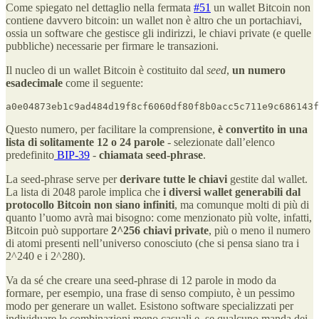
Come spiegato nel dettaglio nella fermata
#51
un wallet Bitcoin non
contiene davvero bitcoin: un wallet non è altro che un portachiavi,
ossia un software che gestisce gli indirizzi, le chiavi private (e quelle
pubbliche) necessarie per firmare le transazioni.
Il nucleo di un wallet Bitcoin è costituito dal
seed
,
un numero
esadecimale
come il seguente:
a0e04873eb1c9ad484d19f8cf6060df80f8b0acc5c711e9c686143f
Questo numero, per facilitare la comprensione,
è convertito in una
lista di solitamente 12 o 24 parole
- selezionate dall’elenco
predefinito
BIP-39
-
chiamata seed-phrase
.
La seed-phrase serve per
derivare tutte le chiavi
gestite dal wallet.
La lista di 2048 parole implica che
i diversi wallet generabili dal
protocollo Bitcoin non siano infiniti
, ma comunque molti di più di
quanto l’uomo avrà mai bisogno: come menzionato più volte, infatti,
Bitcoin può supportare
2^256 chiavi private
, più o meno il numero
di atomi presenti nell’universo conosciuto (che si pensa siano tra i
2^240 e i 2^280).
Va da sé che creare una seed-phrase di 12 parole in modo da
formare, per esempio, una frase di senso compiuto, è un pessimo
modo per generare un wallet. Esistono software specializzati per
individuare le combinazioni meno casuali e, se qualcuno manda dei