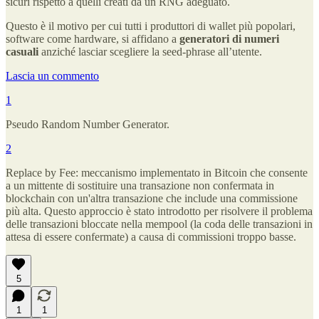
sicuri rispetto a quelli creati da un RNG adeguato.
Questo è il motivo per cui tutti i produttori di wallet più popolari,
software come hardware, si affidano a
generatori di numeri
casuali
anziché lasciar scegliere la seed-phrase all’utente.
Lascia un commento
1
Pseudo Random Number Generator.
2
Replace by Fee: meccanismo implementato in Bitcoin che consente
a un mittente di sostituire una transazione non confermata in
blockchain con un'altra transazione che include una commissione
più alta. Questo approccio è stato introdotto per risolvere il problema
delle transazioni bloccate nella mempool (la coda delle transazioni in
attesa di essere confermate) a causa di commissioni troppo basse.
5
1
1