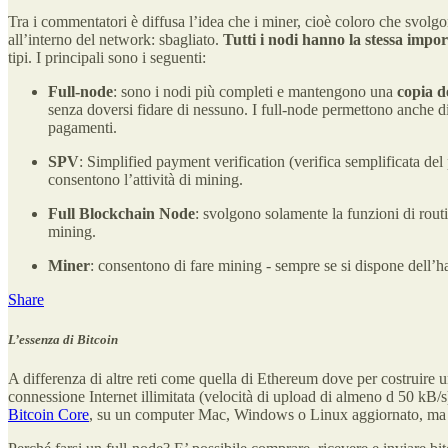
Tra i commentatori è diffusa l’idea che i miner, cioè coloro che svolgo
all’interno del network: sbagliato.
Tutti
i nodi hanno la stessa impo
tipi. I principali sono i seguenti:
Full-node
: sono i nodi più completi e mantengono una
copia d
senza doversi fidare di nessuno. I full-node permettono anche d
pagamenti.
SPV
: Simplified payment verification (verifica semplificata d
consentono l’attività di mining.
Full Blockchain Node
: svolgono solamente la funzioni di rout
mining.
Miner
: consentono di fare mining - sempre se si dispone dell’
Share
L’essenza di Bitcoin
A differenza di altre reti come quella di Ethereum dove per costruire 
connessione Internet illimitata (velocità di upload di almeno d 50 k
Bitcoin Core
, su un computer Mac, Windows o Linux aggiornato, ma p