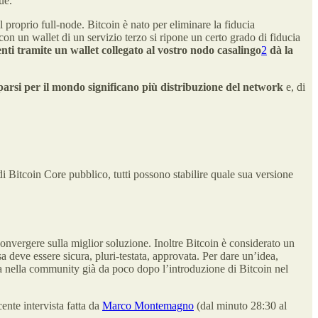
ue.
l proprio full-node. Bitcoin è nato per eliminare la fiducia
on un wallet di un servizio terzo si ripone un certo grado di fiducia
nti tramite un wallet collegato al vostro nodo casalingo
2
dà la
parsi per il mondo significano più distribuzione del network
e, di
di Bitcoin Core pubblico, tutti possono stabilire quale sua versione
convergere sulla miglior soluzione. Inoltre Bitcoin è considerato un
a deve essere sicura, pluri-testata, approvata. Per dare un’idea,
va nella community già da poco dopo l’introduzione di Bitcoin nel
ente intervista fatta da
Marco Montemagno
(dal minuto 28:30 al