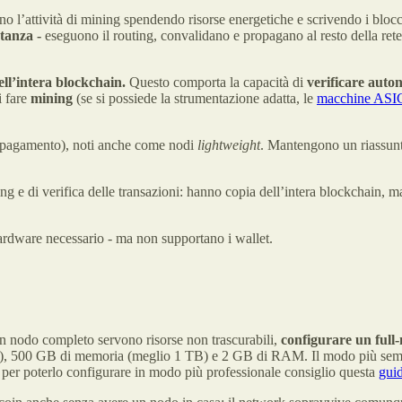
no l’attività di mining spendendo risorse energetiche e scrivendo i blocc
rtanza -
eseguono il routing, convalidano e propagano al resto della rete 
ell’intera blockchain.
Questo comporta la capacità di
verificare aut
i fare
mining
(se si possiede la strumentazione adatta, le
macchine ASI
el pagamento), noti anche come nodi
lightweight
. Mantengono un riassunto
ing e di verifica delle transazioni: hanno copia dell’intera blockchain, 
hardware necessario - ma non supportano i wallet.
un nodo completo servono risorse non trascurabili,
configurare un full-
B/s), 500 GB di memoria (meglio 1 TB) e 2 GB di RAM. Il modo più sempli
er poterlo configurare in modo più professionale consiglio questa
guid