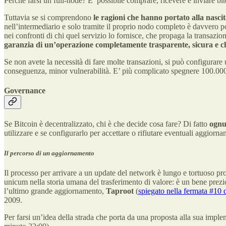
Perché farsi un full-node? E’ possibile comprare, ricevere e inviare 
Tuttavia se si comprendono
le ragioni che hanno portato alla nascit
nell’intermediario e solo tramite il proprio nodo completo è davvero p
nei confronti di chi quel servizio lo fornisce, che propaga la transazion
garanzia di un’operazione completamente trasparente, sicura e ch
Se non avete la necessità di fare molte transazioni, si può configurare
conseguenza, minor vulnerabilità. E’ più complicato spegnere 100.000
Governance
Se Bitcoin è decentralizzato, chi è che decide cosa fare? Di fatto
ognu
utilizzare e se configurarlo per accettare o rifiutare eventuali aggiorna
Il percorso di un aggiornamento
Il processo per arrivare a un update del network è lungo e tortuoso pro
unicum nella storia umana del trasferimento di valore: è un bene prez
l’ultimo grande aggiornamento,
Taproot
(
spiegato nella fermata #10
2009.
Per farsi un’idea della strada che porta da una proposta alla sua impl