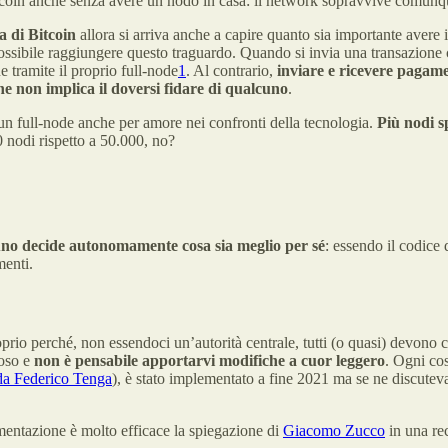
bitcoin anche senza avere un nodo in casa: il network sopravvive comunq
a di Bitcoin
allora si arriva anche a capire quanto sia importante avere i
ossibile raggiungere questo traguardo. Quando si invia una transazione c
e tramite il proprio full-node
1
. Al contrario,
inviare e ricevere pagame
e non implica il doversi fidare di qualcuno
.
 un full-node anche per amore nei confronti della tecnologia.
Più nodi s
 nodi rispetto a 50.000, no?
no decide autonomamente cosa sia meglio per sé
: essendo il codice 
menti.
prio perché, non essendoci un’autorità centrale, tutti (o quasi) devono 
ioso e
non è pensabile apportarvi modifiche a cuor leggero
. Ogni cos
 da Federico Tenga
), è stato implementato a fine 2021 ma se ne discute
ementazione è molto efficace la spiegazione di
Giacomo Zucco
in una rec