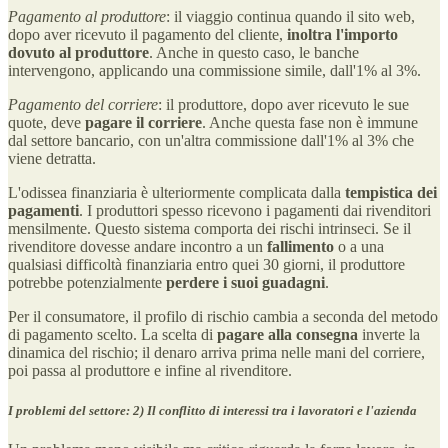
Pagamento al produttore
: il viaggio continua quando il sito web,
dopo aver ricevuto il pagamento del cliente,
inoltra l'importo
dovuto al produttore
. Anche in questo caso, le banche
intervengono, applicando una commissione simile, dall'1% al 3%.
Pagamento del corriere
: il produttore, dopo aver ricevuto le sue
quote, deve
pagare il corriere
. Anche questa fase non è immune
dal settore bancario, con un'altra commissione dall'1% al 3% che
viene detratta.
L'odissea finanziaria è ulteriormente complicata dalla
tempistica dei
pagamenti
. I produttori spesso ricevono i pagamenti dai rivenditori
mensilmente. Questo sistema comporta dei rischi intrinseci. Se il
rivenditore dovesse andare incontro a un
fallimento
o a una
qualsiasi difficoltà finanziaria entro quei 30 giorni, il produttore
potrebbe potenzialmente
perdere i suoi guadagni
.
Per il consumatore, il profilo di rischio cambia a seconda del metodo
di pagamento scelto. La scelta di
pagare alla consegna
inverte la
dinamica del rischio; il denaro arriva prima nelle mani del corriere,
poi passa al produttore e infine al rivenditore.
I problemi del settore: 2) Il conflitto di interessi tra i lavoratori e l'azienda