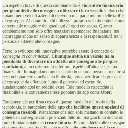
Un aspetto chiave di questo cambiamento è
l'incentivo finanziario
per gli addetti alle consegne a utilizzare i loro veicoli
. Coloro che
optano per i veicoli aziendali ricevono una parte minore delle tariffe
di consegna. Al contrario, chi utilizza il proprio veicolo trattiene una
percentuale maggiore dei guadagni di ogni consegna. Questo
cambiamento non solo offre maggiori ricompense finanziarie, ma
incoraggia anche un senso di appartenenza e di responsabilità tra il
personale addetto alle consegne.
Forse lo sviluppo più innovativo potrebbe essere il concetto di
'
consegna di convenienza
'.
Chiunque abbia un veicolo ha la
possibilità di diventare un addetto alle consegne alle proprie
condizioni
, a un costo molto inferiore rispetto all'attuale sistema
finanziario. Immaginiamo uno scenario in cui una persona, mentre si
reca nel quartiere o nella città limitrofa, possa verificare la presenza
di consegne da effettuare lungo il percorso ed eseguirle,
guadagnando così un reddito extra. Tale modello rispecchia la
flessibilità e la convenienza rese popolari da app come
Uber
.
Fondamentale per il successo di questo modello è il ruolo della
tecnologia, in particolare delle
app che facilitino queste opzioni di
consegna flessibili
. Piattaforme che non solo mettano in contatto le
potenziali consegne con i potenziali fattorini, ma giochino anche un
ruolo fondamentale nel
creare fiducia
. Più un addetto alle consegne
si comporta in modo efficiente e affidabile,
migliore sarà la sua