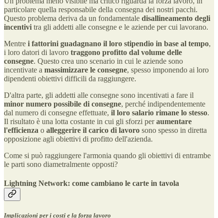
Un problema meno visibile ma critico riguarda la forza lavoro, in
particolare quella responsabile della consegna dei nostri pacchi.
Questo problema deriva da un fondamentale
disallineamento degli
incentivi
tra gli addetti alle consegne e le aziende per cui lavorano.
Mentre
i fattorini guadagnano il loro stipendio in base al tempo
,
i loro datori di lavoro
traggono profitto dal volume delle
consegne
. Questo crea uno scenario in cui le aziende sono
incentivate a
massimizzare le consegne
, spesso imponendo ai loro
dipendenti obiettivi difficili da raggiungere.
D'altra parte, gli addetti alle consegne sono incentivati a fare il
minor numero possibile di consegne
, perché indipendentemente
dal numero di consegne effettuate,
il loro salario rimane lo stesso
.
Il risultato è una lotta costante in cui gli sforzi per
aumentare
l'efficienza
o
alleggerire il carico di lavoro
sono spesso in diretta
opposizione agli obiettivi di profitto dell'azienda.
Come si può raggiungere l'armonia quando gli obiettivi di entrambe
le parti sono diametralmente opposti?
Lightning Network: come cambiano le carte in tavola
Implicazioni per i costi e la forza lavoro