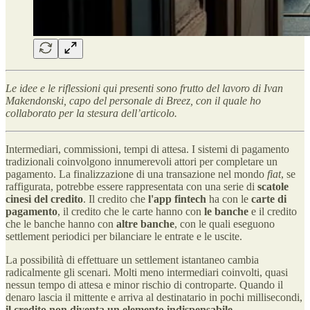
Le idee e le riflessioni qui presenti sono frutto del lavoro di Ivan
Makendonski, capo del personale di Breez, con il quale ho
collaborato per la stesura dell’articolo.
Intermediari, commissioni, tempi di attesa. I sistemi di pagamento
tradizionali coinvolgono innumerevoli attori per completare un
pagamento. La finalizzazione di una transazione nel mondo
fiat
, se
raffigurata, potrebbe essere rappresentata con una serie di
scatole
cinesi del credito
. Il credito che
l'app fintech
ha con le
carte di
pagamento
, il credito che le carte hanno con
le banche
e il credito
che le banche hanno con
altre banche
, con le quali eseguono
settlement periodici per bilanciare le entrate e le uscite.
La possibilità di effettuare un settlement istantaneo cambia
radicalmente gli scenari. Molti meno intermediari coinvolti, quasi
nessun tempo di attesa e minor rischio di controparte. Quando il
denaro lascia il mittente e arriva al destinatario in pochi millisecondi,
il credito non diventa un elemento indispensabile
.