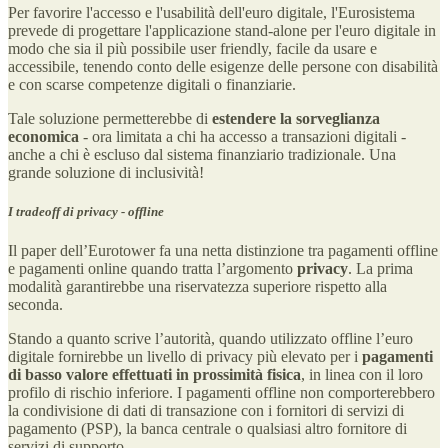
Per favorire l'accesso e l'usabilità dell'euro digitale, l'Eurosistema
prevede di progettare l'applicazione stand-alone per l'euro digitale in
modo che sia il più possibile user friendly, facile da usare e
accessibile, tenendo conto delle esigenze delle persone con disabilità
e con scarse competenze digitali o finanziarie.
Tale soluzione permetterebbe di
estendere la sorveglianza
economica
- ora limitata a chi ha accesso a transazioni digitali -
anche a chi è escluso dal sistema finanziario tradizionale. Una
grande soluzione di inclusività!
I tradeoff di privacy - offline
Il paper dell’Eurotower fa una netta distinzione tra pagamenti offline
e pagamenti online quando tratta l’argomento
privacy
. La prima
modalità garantirebbe una riservatezza superiore rispetto alla
seconda.
Stando a quanto scrive l’autorità, quando utilizzato offline l’euro
digitale fornirebbe un livello di privacy più elevato per i
pagamenti
di basso valore effettuati in prossimità fisica
, in linea con il loro
profilo di rischio inferiore. I pagamenti offline non comporterebbero
la condivisione di dati di transazione con i fornitori di servizi di
pagamento (PSP), la banca centrale o qualsiasi altro fornitore di
servizi di supporto.