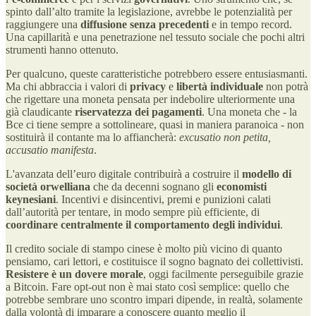
spinto dall’alto tramite la legislazione, avrebbe le potenzialità per
raggiungere una
diffusione senza precedenti
e in tempo record.
Una capillarità e una penetrazione nel tessuto sociale che pochi altri
strumenti hanno ottenuto.
Per qualcuno, queste caratteristiche potrebbero essere entusiasmanti.
Ma chi abbraccia i valori di
privacy
e
libertà individuale
non potrà
che rigettare una moneta pensata per indebolire ulteriormente una
già claudicante
riservatezza dei pagamenti
. Una moneta che - la
Bce ci tiene sempre a sottolineare, quasi in maniera paranoica - non
sostituirà il contante ma lo affiancherà:
excusatio non petita,
accusatio manifesta
.
L'avanzata dell’euro digitale contribuirà a costruire il
modello di
società orwelliana
che da decenni sognano gli
economisti
keynesiani
. Incentivi e disincentivi, premi e punizioni calati
dall’autorità per tentare, in modo sempre più efficiente, di
coordinare centralmente il comportamento degli individui
.
Il credito sociale di stampo cinese è molto più vicino di quanto
pensiamo, cari lettori, e costituisce il sogno bagnato dei collettivisti.
Resistere è un dovere morale
, oggi facilmente perseguibile grazie
a Bitcoin. Fare opt-out non è mai stato così semplice: quello che
potrebbe sembrare uno scontro impari dipende, in realtà, solamente
dalla volontà di imparare a conoscere quanto meglio il