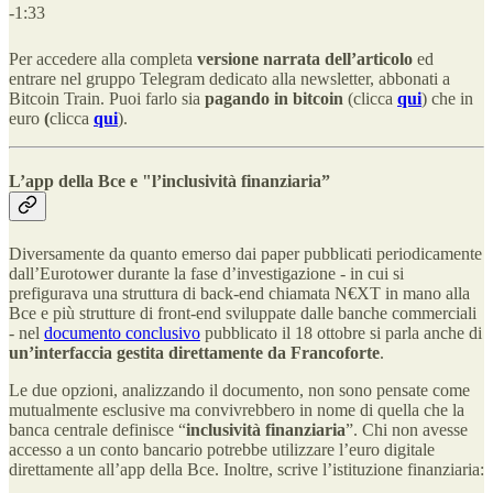
-1:33
Per accedere alla completa
versione narrata dell’articolo
ed
entrare nel gruppo Telegram dedicato alla newsletter, abbonati a
Bitcoin Train. Puoi farlo sia
pagando in bitcoin
(clicca
qui
) che in
euro
(
clicca
qui
).
L’app della Bce e "l’inclusività finanziaria”
Diversamente da quanto emerso dai paper pubblicati periodicamente
dall’Eurotower durante la fase d’investigazione - in cui si
prefigurava una struttura di back-end chiamata N€XT in mano alla
Bce e più strutture di front-end sviluppate dalle banche commerciali
- nel
documento conclusivo
pubblicato il 18 ottobre si parla anche di
un’interfaccia gestita direttamente da Francoforte
.
Le due opzioni, analizzando il documento, non sono pensate come
mutualmente esclusive ma convivrebbero in nome di quella che la
banca centrale definisce “
inclusività finanziaria
”. Chi non avesse
accesso a un conto bancario potrebbe utilizzare l’euro digitale
direttamente all’app della Bce. Inoltre, scrive l’istituzione finanziaria: