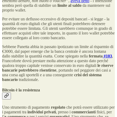
emettono denaro, non buoni o voucher”
,
aveva detto
- l’intenzione
sembra però quella di stabilire un
limite al saldo
da mantenere sul
proprio wallet.
Per evitare un deflusso eccessivo di depositi bancari - si legge - la
quantità di euro digitali che gli utenti finali potrebbero detenere
potrebbe essere limitata. Gli utenti sarebbero comunque in grado di
effettuare acquisti oltre tale importo, in quanto il loro wallet potrebbe
essere collegato al loro conto bancario.
Sebbene Panetta abbia in passato ipotizzato un limite al risparmio di
€3000, dal paper emerge che la banca centrale è ancora lontana
dallo stabilire la quantità esatta. Come spiegato nella
fermata
#103
,
Francoforte dovrà prestare molta attenzione a questo dato perché
qualora troppo capitale venisse conservato in euro digitali
le riserve
bancarie potrebbero risentirne
, portando nel peggiore dei casi a
una corsa agli sportelli e a una conseguente
crisi del sistema
bancario
tradizionale.
Bitcoin è la resistenza
Uno strumento di pagamento
regolato
che potrà essere utilizzato per
i pagamenti tra
individui privati
, presso i
commercianti
fisici, per
l’
e-commerce
e per i servizi
governativi
. Uno strumento che, se