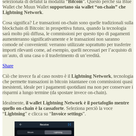
selezionata di defalut la modalità “
Bitcoin
”. Questo perché sia Blue
Wallet che Muun Wallet
supportano sia wallet “on-chain” che
Lightning Network
.
Cosa significa? Le transazioni on-chain sono quelle tradizionali sulla
blockchain di Bitcoin: in prospettiva futura, quando la tecnologia
sarà molto più diffusa, le commissioni per questo tipo di pagamenti
aumenteranno significativamente e le transazioni non saranno
comode né convenienti: verranno utilizzate soprattutto per trasferire
importi rilevanti come, ad esempio, quelli necessari per l’acquisto di
un’auto, di una casa o il trasferimento di un’eredità.
Share
Ciò che invece fa al caso nostro è il
Lightning Network
, tecnologia
che permette transazioni in bitcoin istantanee con commissioni quasi
inesistenti, ideale per i pagamenti quotidiani ma non per conservare i
risparmi a lungo termine (da spostare invece on-chain).
Idealmente,
il wallet Lightning Network è il portafoglio mentre
quello on-chain è la cassaforte
. Seleziona perciò la voce
“
Lightning
” e clicca su “
Invoice settings
”.